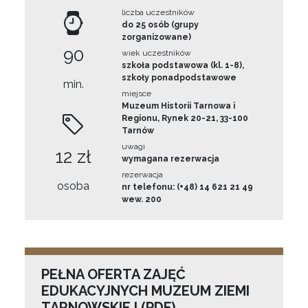
liczba uczestników
do 25 osób (grupy
zorganizowane)
90
wiek uczestników
szkoła podstawowa (kl. 1-8),
szkoły ponadpodstawowe
min.
miejsce
Muzeum Historii Tarnowa i
Regionu, Rynek 20-21, 33-100
Tarnów
uwagi
12 zł
wymagana rezerwacja
rezerwacja
osoba
nr telefonu: (+48) 14 621 21 49
wew. 200
PEŁNA OFERTA ZAJĘĆ
EDUKACYJNYCH MUZEUM ZIEMI
TARNOWSKIEJ (PDF)