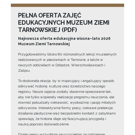
PEŁNA OFERTA ZAJĘĆ
EDUKACYJNYCH MUZEUM ZIEMI
TARNOWSKIEJ (PDF)
Najnowsza oferta edukacyjna wiosna–lato 2026
Muzeum Ziemi Tarnowskiej
Przygotowaliśmy blisko 80 różnorodnych lekcji muzealnych
realizowanych w placówkach w Tarnowie, a także w
naszych oddziałach w Dołędze, Wierzchosławicach i
Zalipiu.
To doskonała okazja, by w inspirujący i angażujący sposób
odkrywać historię, kulturę oraz dziedzictwo naszego
regionu. Nasze zajęcia zostały starannie opracowane tak,
aby nie tylko wspierały realizację programu nauczania, ale
również pobudzały ciekawość, wyobraźnię i pasję młodych
odkrywców. Interaktywne formy pracy, ciekawe prelekcje,
działania plastyczne oraz bezpośredni kontakt z zabytkami
sprawiają, że historia staje się fascynującą przygodą i
nauką poprzez doświadczenie.
Dziękujemy wszystkim nauczycielom za codzienne