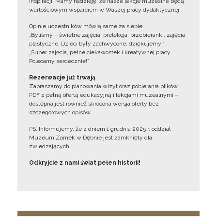
inspiracji. Mamy nadzieję, że nasze lekcje muzealne będą
wartościowym wsparciem w Waszej pracy dydaktycznej.
Opinie uczestników mówią same za siebie:
„Byliśmy – świetne zajęcia, prelekcja, przebieranki, zajęcia
plastyczne. Dzieci były zachwycone, dziękujemy!”
„Super zajęcia, pełne ciekawostek i kreatywnej pracy.
Polecamy serdecznie!”
Rezerwacje już trwają
Zapraszamy do planowania wizyt oraz pobierania plików
PDF z pełną ofertą edukacyjną i lekcjami muzealnymi –
dostępna jest również skrócona wersja oferty bez
szczegółowych opisów.
PS. Informujemy, że z dniem 1 grudnia 2025 r. oddział
Muzeum Zamek w Dębnie jest zamknięty dla
zwiedzających.
Odkryjcie z nami świat pełen historii!