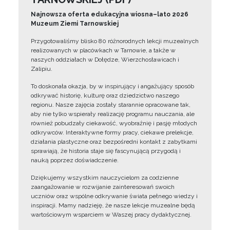
Najnowsza oferta edukacyjna wiosna–lato 2026
Muzeum Ziemi Tarnowskiej
Przygotowaliśmy blisko 80 różnorodnych lekcji muzealnych
realizowanych w placówkach w Tarnowie, a także w
naszych oddziałach w Dołędze, Wierzchosławicach i
Zalipiu.
To doskonała okazja, by w inspirujący i angażujący sposób
odkrywać historię, kulturę oraz dziedzictwo naszego
regionu. Nasze zajęcia zostały starannie opracowane tak,
aby nie tylko wspierały realizację programu nauczania, ale
również pobudzały ciekawość, wyobraźnię i pasję młodych
odkrywców. Interaktywne formy pracy, ciekawe prelekcje,
działania plastyczne oraz bezpośredni kontakt z zabytkami
sprawiają, że historia staje się fascynującą przygodą i
nauką poprzez doświadczenie.
Dziękujemy wszystkim nauczycielom za codzienne
zaangażowanie w rozwijanie zainteresowań swoich
uczniów oraz wspólne odkrywanie świata pełnego wiedzy i
inspiracji. Mamy nadzieję, że nasze lekcje muzealne będą
wartościowym wsparciem w Waszej pracy dydaktycznej.