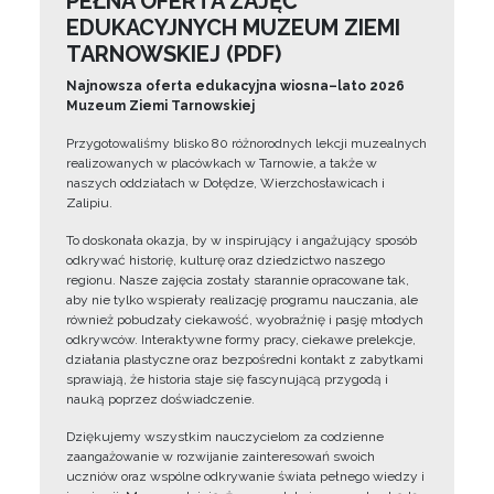
PEŁNA OFERTA ZAJĘĆ
EDUKACYJNYCH MUZEUM ZIEMI
TARNOWSKIEJ (PDF)
Najnowsza oferta edukacyjna wiosna–lato 2026
Muzeum Ziemi Tarnowskiej
Przygotowaliśmy blisko 80 różnorodnych lekcji muzealnych
realizowanych w placówkach w Tarnowie, a także w
naszych oddziałach w Dołędze, Wierzchosławicach i
Zalipiu.
To doskonała okazja, by w inspirujący i angażujący sposób
odkrywać historię, kulturę oraz dziedzictwo naszego
regionu. Nasze zajęcia zostały starannie opracowane tak,
aby nie tylko wspierały realizację programu nauczania, ale
również pobudzały ciekawość, wyobraźnię i pasję młodych
odkrywców. Interaktywne formy pracy, ciekawe prelekcje,
działania plastyczne oraz bezpośredni kontakt z zabytkami
sprawiają, że historia staje się fascynującą przygodą i
nauką poprzez doświadczenie.
Dziękujemy wszystkim nauczycielom za codzienne
zaangażowanie w rozwijanie zainteresowań swoich
uczniów oraz wspólne odkrywanie świata pełnego wiedzy i