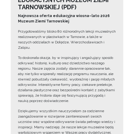
EDUKACYJNYCH MUZEUM ZIEMI
TARNOWSKIEJ (PDF)
Najnowsza oferta edukacyjna wiosna–lato 2026
Muzeum Ziemi Tarnowskiej
Przygotowaliśmy blisko 80 różnorodnych lekcji muzealnych
realizowanych w placówkach w Tarnowie, a także w
naszych oddziałach w Dołędze, Wierzchosławicach i
Zalipiu.
To doskonała okazja, by w inspirujący i angażujący sposób
odkrywać historię, kulturę oraz dziedzictwo naszego
regionu. Nasze zajęcia zostały starannie opracowane tak,
aby nie tylko wspierały realizację programu nauczania, ale
również pobudzały ciekawość, wyobraźnię i pasję młodych
odkrywców. Interaktywne formy pracy, ciekawe prelekcje,
działania plastyczne oraz bezpośredni kontakt z zabytkami
sprawiają, że historia staje się fascynującą przygodą i
nauką poprzez doświadczenie.
Dziękujemy wszystkim nauczycielom za codzienne
zaangażowanie w rozwijanie zainteresowań swoich
uczniów oraz wspólne odkrywanie świata pełnego wiedzy i
inspiracji. Mamy nadzieję, że nasze lekcje muzealne będą
wartościowym wsparciem w Waszej pracy dydaktycznej.