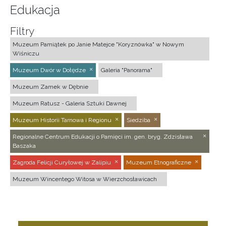
Edukacja
Filtry
Muzeum Pamiątek po Janie Matejce "Koryznówka" w Nowym
Wiśniczu
Muzeum Dwór w Dołędze
Galeria "Panorama"
Muzeum Zamek w Dębnie
Muzeum Ratusz - Galeria Sztuki Dawnej
Muzeum Historii Tarnowa i Regionu
Siedziba
Regionalne Centrum Edukacji o Pamięci im. gen. bryg. Zdzisława
Baszaka
Zagroda Felicji Curyłowej w Zalipiu
Muzeum Etnograficzne
Muzeum Wincentego Witosa w Wierzchosławicach