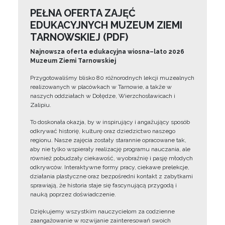
PEŁNA OFERTA ZAJĘĆ
EDUKACYJNYCH MUZEUM ZIEMI
TARNOWSKIEJ (PDF)
Najnowsza oferta edukacyjna wiosna–lato 2026
Muzeum Ziemi Tarnowskiej
Przygotowaliśmy blisko 80 różnorodnych lekcji muzealnych
realizowanych w placówkach w Tarnowie, a także w
naszych oddziałach w Dołędze, Wierzchosławicach i
Zalipiu.
To doskonała okazja, by w inspirujący i angażujący sposób
odkrywać historię, kulturę oraz dziedzictwo naszego
regionu. Nasze zajęcia zostały starannie opracowane tak,
aby nie tylko wspierały realizację programu nauczania, ale
również pobudzały ciekawość, wyobraźnię i pasję młodych
odkrywców. Interaktywne formy pracy, ciekawe prelekcje,
działania plastyczne oraz bezpośredni kontakt z zabytkami
sprawiają, że historia staje się fascynującą przygodą i
nauką poprzez doświadczenie.
Dziękujemy wszystkim nauczycielom za codzienne
zaangażowanie w rozwijanie zainteresowań swoich