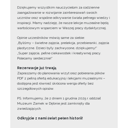
Dziękujemy wszystkim nauczycielom za codzienne
zaangażowanie w rozwijanie zainteresowań swoich
uczniów oraz wspólne odkrywanie świata pełnego wiedzy i
inspiracji. Mamy nadzieję, że nasze lekcje muzealne będą
wartościowym wsparciem w Waszej pracy dydaktycznej.
Opinie uczestników mówią same za siebie:
„Byliśmy – świetne zajęcia, prelekcja, przebieranki, zajęcia
plastyczne. Dzieci były zachwycone, dziękujemy!”
„Super zajęcia, pełne ciekawostek i kreatywnej pracy.
Polecamy serdecznie!”
Rezerwacje już trwają
Zapraszamy do planowania wizyt oraz pobierania plików
PDF z pełną ofertą edukacyjną i lekcjami muzealnymi –
dostępna jest również skrócona wersja oferty bez
szczegółowych opisów.
PS. Informujemy, że z dniem 1 grudnia 2025 r. oddział
Muzeum Zamek w Dębnie jest zamknięty dla
zwiedzających.
Odkryjcie z nami świat pełen historii!