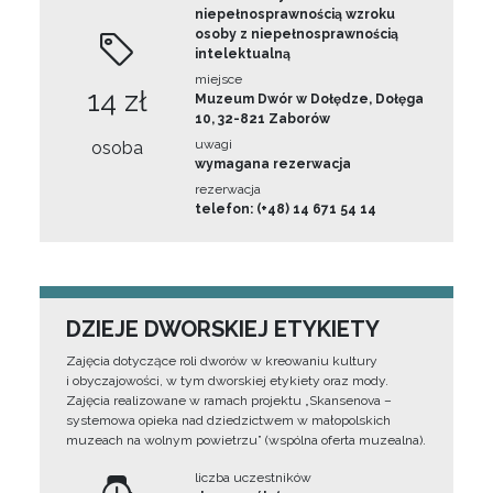
niepełnosprawnością wzroku
osoby z niepełnosprawnością
intelektualną
miejsce
14 zł
Muzeum Dwór w Dołędze, Dołęga
10, 32-821 Zaborów
uwagi
osoba
wymagana rezerwacja
rezerwacja
telefon: (+48) 14 671 54 14
DZIEJE DWORSKIEJ ETYKIETY
Zajęcia dotyczące roli dworów w kreowaniu kultury
i obyczajowości, w tym dworskiej etykiety oraz mody.
Zajęcia realizowane w ramach projektu „Skansenova –
systemowa opieka nad dziedzictwem w małopolskich
muzeach na wolnym powietrzu” (wspólna oferta muzealna).
liczba uczestników