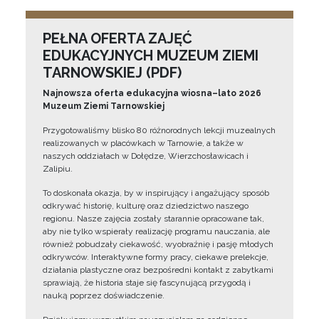
PEŁNA OFERTA ZAJĘĆ
EDUKACYJNYCH MUZEUM ZIEMI
TARNOWSKIEJ (PDF)
Najnowsza oferta edukacyjna wiosna–lato 2026
Muzeum Ziemi Tarnowskiej
Przygotowaliśmy blisko 80 różnorodnych lekcji muzealnych
realizowanych w placówkach w Tarnowie, a także w
naszych oddziałach w Dołędze, Wierzchosławicach i
Zalipiu.
To doskonała okazja, by w inspirujący i angażujący sposób
odkrywać historię, kulturę oraz dziedzictwo naszego
regionu. Nasze zajęcia zostały starannie opracowane tak,
aby nie tylko wspierały realizację programu nauczania, ale
również pobudzały ciekawość, wyobraźnię i pasję młodych
odkrywców. Interaktywne formy pracy, ciekawe prelekcje,
działania plastyczne oraz bezpośredni kontakt z zabytkami
sprawiają, że historia staje się fascynującą przygodą i
nauką poprzez doświadczenie.