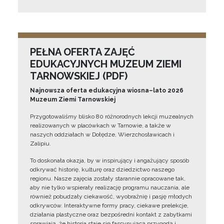
PEŁNA OFERTA ZAJĘĆ
EDUKACYJNYCH MUZEUM ZIEMI
TARNOWSKIEJ (PDF)
Najnowsza oferta edukacyjna wiosna–lato 2026
Muzeum Ziemi Tarnowskiej
Przygotowaliśmy blisko 80 różnorodnych lekcji muzealnych
realizowanych w placówkach w Tarnowie, a także w
naszych oddziałach w Dołędze, Wierzchosławicach i
Zalipiu.
To doskonała okazja, by w inspirujący i angażujący sposób
odkrywać historię, kulturę oraz dziedzictwo naszego
regionu. Nasze zajęcia zostały starannie opracowane tak,
aby nie tylko wspierały realizację programu nauczania, ale
również pobudzały ciekawość, wyobraźnię i pasję młodych
odkrywców. Interaktywne formy pracy, ciekawe prelekcje,
działania plastyczne oraz bezpośredni kontakt z zabytkami
sprawiają, że historia staje się fascynującą przygodą i