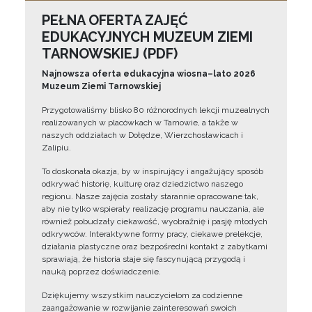
PEŁNA OFERTA ZAJĘĆ
EDUKACYJNYCH MUZEUM ZIEMI
TARNOWSKIEJ (PDF)
Najnowsza oferta edukacyjna wiosna–lato 2026
Muzeum Ziemi Tarnowskiej
Przygotowaliśmy blisko 80 różnorodnych lekcji muzealnych
realizowanych w placówkach w Tarnowie, a także w
naszych oddziałach w Dołędze, Wierzchosławicach i
Zalipiu.
To doskonała okazja, by w inspirujący i angażujący sposób
odkrywać historię, kulturę oraz dziedzictwo naszego
regionu. Nasze zajęcia zostały starannie opracowane tak,
aby nie tylko wspierały realizację programu nauczania, ale
również pobudzały ciekawość, wyobraźnię i pasję młodych
odkrywców. Interaktywne formy pracy, ciekawe prelekcje,
działania plastyczne oraz bezpośredni kontakt z zabytkami
sprawiają, że historia staje się fascynującą przygodą i
nauką poprzez doświadczenie.
Dziękujemy wszystkim nauczycielom za codzienne
zaangażowanie w rozwijanie zainteresowań swoich