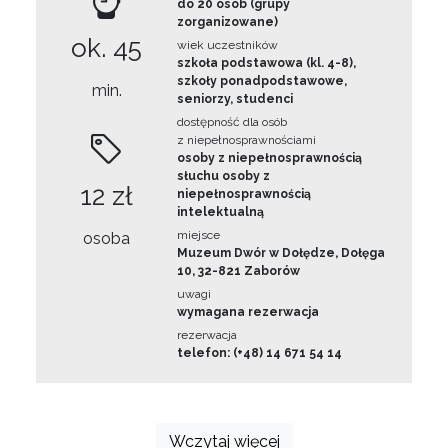
do 20 osób (grupy
zorganizowane)
ok. 45
wiek uczestników
szkoła podstawowa (kl. 4-8),
szkoły ponadpodstawowe,
min.
seniorzy, studenci
dostępność dla osób
z niepełnosprawnościami
osoby z niepełnosprawnością
słuchu osoby z
12 zł
niepełnosprawnością
intelektualną
miejsce
osoba
Muzeum Dwór w Dołędze, Dołęga
10, 32-821 Zaborów
uwagi
wymagana rezerwacja
rezerwacja
telefon: (+48) 14 671 54 14
Wczytaj więcej