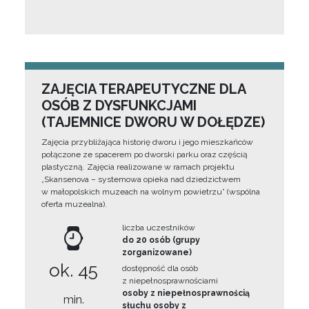
ZAJĘCIA TERAPEUTYCZNE DLA
OSÓB Z DYSFUNKCJAMI
(TAJEMNICE DWORU W DOŁĘDZE)
Zajęcia przybliżająca historię dworu i jego mieszkańców
połączone ze spacerem po dworski parku oraz częścią
plastyczną. Zajęcia realizowane w ramach projektu
„Skansenova – systemowa opieka nad dziedzictwem
w małopolskich muzeach na wolnym powietrzu” (wspólna
oferta muzealna).
liczba uczestników
do 20 osób (grupy
zorganizowane)
ok. 45
dostępność dla osób
z niepełnosprawnościami
osoby z niepełnosprawnością
min.
słuchu osoby z