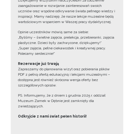
Dziękujemy wszystkim nauczycielom za codzienne
zaangażowanie w rozwijanie zainteresowań swoich
uczniów oraz wspólne odkrywanie świata pełnego wiedzy i
inspiracji. Mamy nadzieję, że nasze lekcje muzealne będą
wartościowym wsparciem w Waszej pracy dydaktycznej.
Opinie uczestników mówią same za siebie:
„Byliśmy – świetne zajęcia, prelekcja, przebieranki, zajęcia
plastyczne. Dzieci były zachwycone, dziękujemy!”
„Super zajęcia, pełne ciekawostek i kreatywnej pracy.
Polecamy serdecznie!”
Rezerwacje już trwają
Zapraszamy do planowania wizyt oraz pobierania plików
PDF z pełną ofertą edukacyjną i lekcjami muzealnymi –
dostępna jest również skrócona wersja oferty bez
szczegółowych opisów.
PS. Informujemy, że z dniem 1 grudnia 2025 r. oddział
Muzeum Zamek w Dębnie jest zamknięty dla
zwiedzających.
Odkryjcie z nami świat pełen historii!