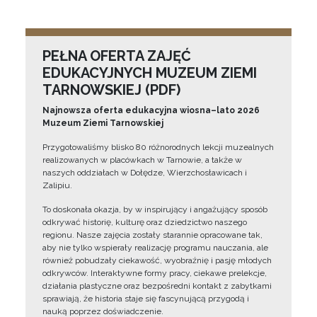
PEŁNA OFERTA ZAJĘĆ
EDUKACYJNYCH MUZEUM ZIEMI
TARNOWSKIEJ (PDF)
Najnowsza oferta edukacyjna wiosna–lato 2026
Muzeum Ziemi Tarnowskiej
Przygotowaliśmy blisko 80 różnorodnych lekcji muzealnych
realizowanych w placówkach w Tarnowie, a także w
naszych oddziałach w Dołędze, Wierzchosławicach i
Zalipiu.
To doskonała okazja, by w inspirujący i angażujący sposób
odkrywać historię, kulturę oraz dziedzictwo naszego
regionu. Nasze zajęcia zostały starannie opracowane tak,
aby nie tylko wspierały realizację programu nauczania, ale
również pobudzały ciekawość, wyobraźnię i pasję młodych
odkrywców. Interaktywne formy pracy, ciekawe prelekcje,
działania plastyczne oraz bezpośredni kontakt z zabytkami
sprawiają, że historia staje się fascynującą przygodą i
nauką poprzez doświadczenie.