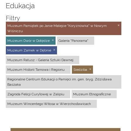
Edukacja
Filtry
Muzeum Pamiątek po Janie Matejce "Koryznówka" w Nowym
Wiśniczu
Muzeum Dwór w Dołędze
Galeria "Panorama"
Muzeum Zamek w Dębnie
Muzeum Ratusz - Galeria Sztuki Dawnej
Muzeum Historii Tarnowa i Regionu
Siedziba
Regionalne Centrum Edukacji o Pamięci im. gen. bryg. Zdzisława
Baszaka
Zagroda Felicji Curyłowej w Zalipiu
Muzeum Etnograficzne
Muzeum Wincentego Witosa w Wierzchosławicach