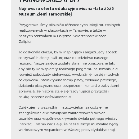
Najnowsza oferta edukacyjna wiosna–lato 2026
Muzeum Ziemi Tarnowskiej
Przygotowaliśmy blisko 80 różnorodnych lekcji muzealnych
realizowanych w placówkach w Tarnowie, a także w
naszych oddziałach w Dołędze, Wierzchosławicach i
Zalipiu.
To doskonała okazja, by w inspirujący i angażujący sposób
odkrywać historię, kulturę oraz dziedzictwo naszego
regionu. Nasze zajęcia zostały starannie opracowane tak,
aby nie tylko wspierały realizację programu nauczania, ale
również pobudzały ciekawość, wyobraźnię i pasję młodych
odkrywców. Interaktywne formy pracy, ciekawe prelekcje,
działania plastyczne oraz bezpośredni kontakt z zabytkami
sprawiają, że historia staje się fascynującą przygodą i
nauką poprzez doświadczenie.
Dziękujemy wszystkim nauczycielom za codzienne
zaangażowanie w rozwijanie zainteresowań swoich
uczniów oraz wspólne odkrywanie świata pełnego wiedzy i
inspiracji. Mamy nadzieję, że nasze lekcje muzealne będą
wartościowym wsparciem w Waszej pracy dydaktycznej.