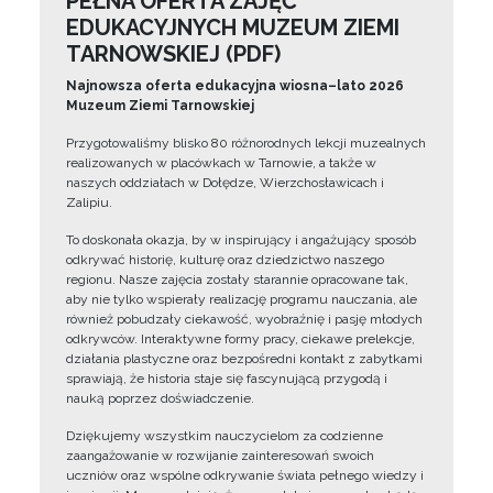
PEŁNA OFERTA ZAJĘĆ
EDUKACYJNYCH MUZEUM ZIEMI
TARNOWSKIEJ (PDF)
Najnowsza oferta edukacyjna wiosna–lato 2026
Muzeum Ziemi Tarnowskiej
Przygotowaliśmy blisko 80 różnorodnych lekcji muzealnych
realizowanych w placówkach w Tarnowie, a także w
naszych oddziałach w Dołędze, Wierzchosławicach i
Zalipiu.
To doskonała okazja, by w inspirujący i angażujący sposób
odkrywać historię, kulturę oraz dziedzictwo naszego
regionu. Nasze zajęcia zostały starannie opracowane tak,
aby nie tylko wspierały realizację programu nauczania, ale
również pobudzały ciekawość, wyobraźnię i pasję młodych
odkrywców. Interaktywne formy pracy, ciekawe prelekcje,
działania plastyczne oraz bezpośredni kontakt z zabytkami
sprawiają, że historia staje się fascynującą przygodą i
nauką poprzez doświadczenie.
Dziękujemy wszystkim nauczycielom za codzienne
zaangażowanie w rozwijanie zainteresowań swoich
uczniów oraz wspólne odkrywanie świata pełnego wiedzy i