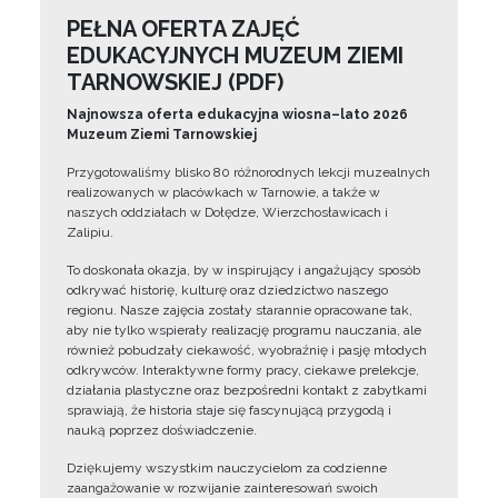
PEŁNA OFERTA ZAJĘĆ
EDUKACYJNYCH MUZEUM ZIEMI
TARNOWSKIEJ (PDF)
Najnowsza oferta edukacyjna wiosna–lato 2026
Muzeum Ziemi Tarnowskiej
Przygotowaliśmy blisko 80 różnorodnych lekcji muzealnych
realizowanych w placówkach w Tarnowie, a także w
naszych oddziałach w Dołędze, Wierzchosławicach i
Zalipiu.
To doskonała okazja, by w inspirujący i angażujący sposób
odkrywać historię, kulturę oraz dziedzictwo naszego
regionu. Nasze zajęcia zostały starannie opracowane tak,
aby nie tylko wspierały realizację programu nauczania, ale
również pobudzały ciekawość, wyobraźnię i pasję młodych
odkrywców. Interaktywne formy pracy, ciekawe prelekcje,
działania plastyczne oraz bezpośredni kontakt z zabytkami
sprawiają, że historia staje się fascynującą przygodą i
nauką poprzez doświadczenie.
Dziękujemy wszystkim nauczycielom za codzienne
zaangażowanie w rozwijanie zainteresowań swoich