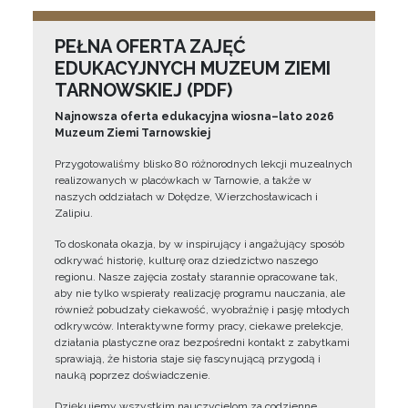
PEŁNA OFERTA ZAJĘĆ
EDUKACYJNYCH MUZEUM ZIEMI
TARNOWSKIEJ (PDF)
Najnowsza oferta edukacyjna wiosna–lato 2026
Muzeum Ziemi Tarnowskiej
Przygotowaliśmy blisko 80 różnorodnych lekcji muzealnych
realizowanych w placówkach w Tarnowie, a także w
naszych oddziałach w Dołędze, Wierzchosławicach i
Zalipiu.
To doskonała okazja, by w inspirujący i angażujący sposób
odkrywać historię, kulturę oraz dziedzictwo naszego
regionu. Nasze zajęcia zostały starannie opracowane tak,
aby nie tylko wspierały realizację programu nauczania, ale
również pobudzały ciekawość, wyobraźnię i pasję młodych
odkrywców. Interaktywne formy pracy, ciekawe prelekcje,
działania plastyczne oraz bezpośredni kontakt z zabytkami
sprawiają, że historia staje się fascynującą przygodą i
nauką poprzez doświadczenie.
Dziękujemy wszystkim nauczycielom za codzienne