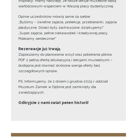
inspiracji. Mamy nadzieję, że nasze lekcje muzealne będą
wartościowym wsparciem w Waszej pracy dydaktycznej.
Opinie uczestników mówią same za siebie:
„Byliśmy – świetne zajęcia, prelekcja, przebieranki, zajęcia
plastyczne. Dzieci były zachwycone, dziękujemy!”
„Super zajęcia, pełne ciekawostek i kreatywnej pracy.
Polecamy serdecznie!”
Rezerwacje już trwają
Zapraszamy do planowania wizyt oraz pobierania plików
PDF z pełną ofertą edukacyjną i lekcjami muzealnymi –
dostępna jest również skrócona wersja oferty bez
szczegółowych opisów.
PS. Informujemy, że z dniem 1 grudnia 2025 r. oddział
Muzeum Zamek w Dębnie jest zamknięty dla
zwiedzających.
Odkryjcie z nami świat pełen historii!