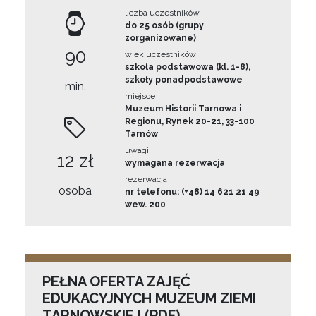
liczba uczestników
do 25 osób (grupy
zorganizowane)
90
wiek uczestników
szkoła podstawowa (kl. 1-8),
szkoły ponadpodstawowe
min.
miejsce
Muzeum Historii Tarnowa i
Regionu, Rynek 20-21, 33-100
Tarnów
uwagi
12 zł
wymagana rezerwacja
rezerwacja
osoba
nr telefonu: (+48) 14 621 21 49
wew. 200
PEŁNA OFERTA ZAJĘĆ
EDUKACYJNYCH MUZEUM ZIEMI
TARNOWSKIEJ (PDF)