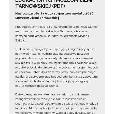
EDUKACYJNYCH MUZEUM ZIEMI
TARNOWSKIEJ (PDF)
Najnowsza oferta edukacyjna wiosna–lato 2026
Muzeum Ziemi Tarnowskiej
Przygotowaliśmy blisko 80 różnorodnych lekcji muzealnych
realizowanych w placówkach w Tarnowie, a także w
naszych oddziałach w Dołędze, Wierzchosławicach i
Zalipiu.
To doskonała okazja, by w inspirujący i angażujący sposób
odkrywać historię, kulturę oraz dziedzictwo naszego
regionu. Nasze zajęcia zostały starannie opracowane tak,
aby nie tylko wspierały realizację programu nauczania, ale
również pobudzały ciekawość, wyobraźnię i pasję młodych
odkrywców. Interaktywne formy pracy, ciekawe prelekcje,
działania plastyczne oraz bezpośredni kontakt z zabytkami
sprawiają, że historia staje się fascynującą przygodą i
nauką poprzez doświadczenie.
Dziękujemy wszystkim nauczycielom za codzienne
zaangażowanie w rozwijanie zainteresowań swoich
uczniów oraz wspólne odkrywanie świata pełnego wiedzy i
inspiracji. Mamy nadzieję, że nasze lekcje muzealne będą
wartościowym wsparciem w Waszej pracy dydaktycznej.