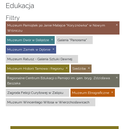
Edukacja
Filtry
Muzeum Pamiątek po Janie Matejce "Koryznówka" w Nowym
Wiśniczu
Muzeum Dwór w Dołędze
Galeria "Panorama"
Muzeum Zamek w Dębnie
Muzeum Ratusz - Galeria Sztuki Dawnej
Muzeum Historii Tarnowa i Regionu
Siedziba
Regionalne Centrum Edukacji o Pamięci im. gen. bryg. Zdzisława
Baszaka
Zagroda Felicji Curyłowej w Zalipiu
Muzeum Etnograficzne
Muzeum Wincentego Witosa w Wierzchosławicach