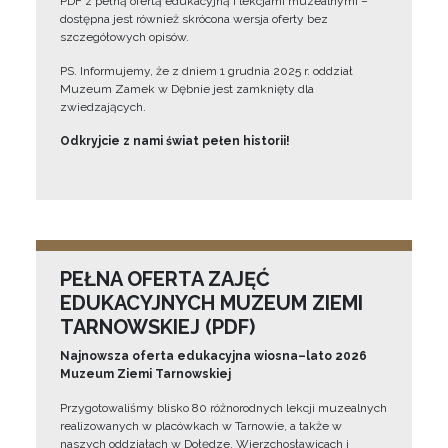
PDF z pełną ofertą edukacyjną i lekcjami muzealnymi –
dostępna jest również skrócona wersja oferty bez
szczegółowych opisów.
PS. Informujemy, że z dniem 1 grudnia 2025 r. oddział
Muzeum Zamek w Dębnie jest zamknięty dla
zwiedzających.
Odkryjcie z nami świat pełen historii!
PEŁNA OFERTA ZAJĘĆ
EDUKACYJNYCH MUZEUM ZIEMI
TARNOWSKIEJ (PDF)
Najnowsza oferta edukacyjna wiosna–lato 2026
Muzeum Ziemi Tarnowskiej
Przygotowaliśmy blisko 80 różnorodnych lekcji muzealnych
realizowanych w placówkach w Tarnowie, a także w
naszych oddziałach w Dołędze, Wierzchosławicach i