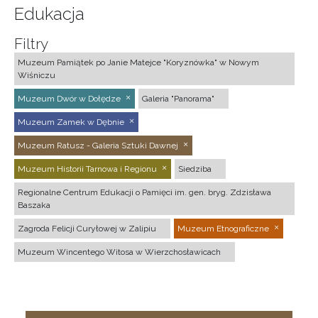
Edukacja
Filtry
Muzeum Pamiątek po Janie Matejce "Koryznówka" w Nowym
Wiśniczu
Muzeum Dwór w Dołędze
Galeria "Panorama"
Muzeum Zamek w Dębnie
Muzeum Ratusz - Galeria Sztuki Dawnej
Muzeum Historii Tarnowa i Regionu
Siedziba
Regionalne Centrum Edukacji o Pamięci im. gen. bryg. Zdzisława
Baszaka
Zagroda Felicji Curyłowej w Zalipiu
Muzeum Etnograficzne
Muzeum Wincentego Witosa w Wierzchosławicach