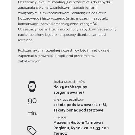
Uczestnicy lekcji muzealnej „Od przedmiotu do zabytku”
zapoznają się z najważniejszymi zagadnieniami
związanymi z muzealnictwem i ochroną dziedzictwa
kulturowego i historycznego (m.in. muzeum, zabytek,
konserwacja, zabytki archeologiczne, etnografia).
Uczestnicy poznają techniki ochrony zabytków. Szczególny
nacisk położony będzie na sposoby dbania o pamiątki
rodzinne.
Podczas lekcji muzealnej uczestnicy będą mieli okazję
zapoznać się również z replikami przedmiotów
zabytkowych.
liczba uczestników
do 25 osób (grupy
zorganizowane)
90
wiek uczestników
szkoła podstawowa (kl. 1-8),
szkoły ponadpodstawowe
min.
miejsce
Muzeum Historii Tarnowa i
Regionu, Rynek 20-21, 33-100
Tarnów