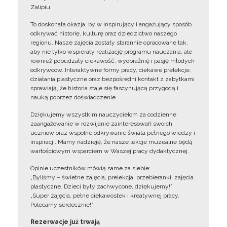
Zalipiu.
To doskonała okazja, by w inspirujący i angażujący sposób
odkrywać historię, kulturę oraz dziedzictwo naszego
regionu. Nasze zajęcia zostały starannie opracowane tak,
aby nie tylko wspierały realizację programu nauczania, ale
również pobudzały ciekawość, wyobraźnię i pasję młodych
odkrywców. Interaktywne formy pracy, ciekawe prelekcje,
działania plastyczne oraz bezpośredni kontakt z zabytkami
sprawiają, że historia staje się fascynującą przygodą i
nauką poprzez doświadczenie.
Dziękujemy wszystkim nauczycielom za codzienne
zaangażowanie w rozwijanie zainteresowań swoich
uczniów oraz wspólne odkrywanie świata pełnego wiedzy i
inspiracji. Mamy nadzieję, że nasze lekcje muzealne będą
wartościowym wsparciem w Waszej pracy dydaktycznej.
Opinie uczestników mówią same za siebie:
„Byliśmy – świetne zajęcia, prelekcja, przebieranki, zajęcia
plastyczne. Dzieci były zachwycone, dziękujemy!”
„Super zajęcia, pełne ciekawostek i kreatywnej pracy.
Polecamy serdecznie!”
Rezerwacje już trwają