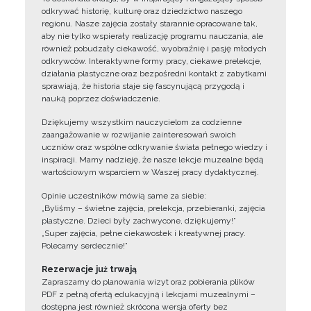
odkrywać historię, kulturę oraz dziedzictwo naszego
regionu. Nasze zajęcia zostały starannie opracowane tak,
aby nie tylko wspierały realizację programu nauczania, ale
również pobudzały ciekawość, wyobraźnię i pasję młodych
odkrywców. Interaktywne formy pracy, ciekawe prelekcje,
działania plastyczne oraz bezpośredni kontakt z zabytkami
sprawiają, że historia staje się fascynującą przygodą i
nauką poprzez doświadczenie.
Dziękujemy wszystkim nauczycielom za codzienne
zaangażowanie w rozwijanie zainteresowań swoich
uczniów oraz wspólne odkrywanie świata pełnego wiedzy i
inspiracji. Mamy nadzieję, że nasze lekcje muzealne będą
wartościowym wsparciem w Waszej pracy dydaktycznej.
Opinie uczestników mówią same za siebie:
„Byliśmy – świetne zajęcia, prelekcja, przebieranki, zajęcia
plastyczne. Dzieci były zachwycone, dziękujemy!”
„Super zajęcia, pełne ciekawostek i kreatywnej pracy.
Polecamy serdecznie!”
Rezerwacje już trwają
Zapraszamy do planowania wizyt oraz pobierania plików
PDF z pełną ofertą edukacyjną i lekcjami muzealnymi –
dostępna jest również skrócona wersja oferty bez