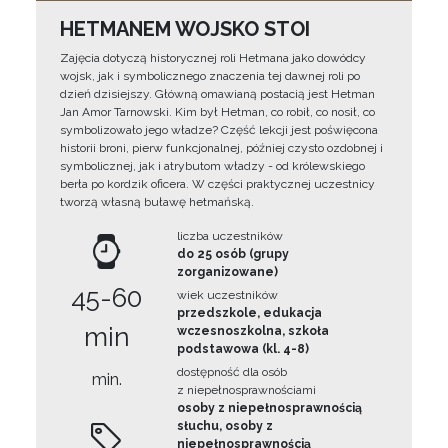
HETMANEM WOJSKO STOI
Zajęcia dotyczą historycznej roli Hetmana jako dowódcy
wojsk, jak i symbolicznego znaczenia tej dawnej roli po
dzień dzisiejszy. Główną omawianą postacią jest Hetman
Jan Amor Tarnowski. Kim był Hetman, co robił, co nosił, co
symbolizowało jego władze? Część lekcji jest poświęcona
historii broni, pierw funkcjonalnej, później czysto ozdobnej i
symbolicznej, jak i atrybutom władzy - od królewskiego
berła po kordzik oficera. W części praktycznej uczestnicy
tworzą własną buławę hetmańską.
liczba uczestników
do 25 osób (grupy
zorganizowane)
45-60
wiek uczestników
przedszkole, edukacja
min
wczesnoszkolna, szkoła
podstawowa (kl. 4-8)
dostępność dla osób
min.
z niepełnosprawnościami
osoby z niepełnosprawnością
słuchu, osoby z
niepełnosprawnością