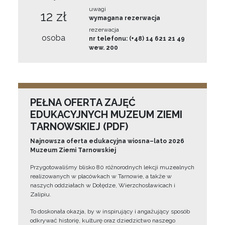
uwagi
12 zł
wymagana rezerwacja
rezerwacja
osoba
nr telefonu: (+48) 14 621 21 49
wew. 200
PEŁNA OFERTA ZAJĘĆ
EDUKACYJNYCH MUZEUM ZIEMI
TARNOWSKIEJ (PDF)
Najnowsza oferta edukacyjna wiosna–lato 2026
Muzeum Ziemi Tarnowskiej
Przygotowaliśmy blisko 80 różnorodnych lekcji muzealnych
realizowanych w placówkach w Tarnowie, a także w
naszych oddziałach w Dołędze, Wierzchosławicach i
Zalipiu.
To doskonała okazja, by w inspirujący i angażujący sposób
odkrywać historię, kulturę oraz dziedzictwo naszego