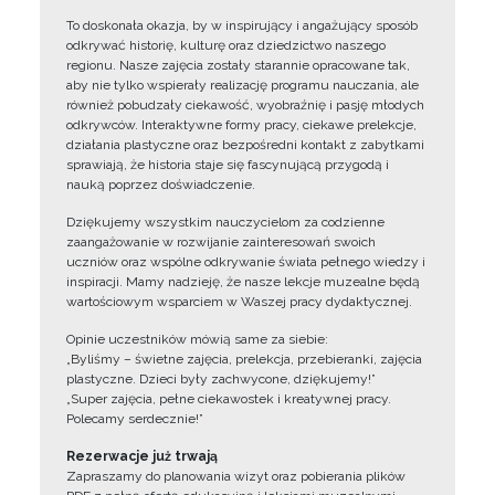
To doskonała okazja, by w inspirujący i angażujący sposób
odkrywać historię, kulturę oraz dziedzictwo naszego
regionu. Nasze zajęcia zostały starannie opracowane tak,
aby nie tylko wspierały realizację programu nauczania, ale
również pobudzały ciekawość, wyobraźnię i pasję młodych
odkrywców. Interaktywne formy pracy, ciekawe prelekcje,
działania plastyczne oraz bezpośredni kontakt z zabytkami
sprawiają, że historia staje się fascynującą przygodą i
nauką poprzez doświadczenie.
Dziękujemy wszystkim nauczycielom za codzienne
zaangażowanie w rozwijanie zainteresowań swoich
uczniów oraz wspólne odkrywanie świata pełnego wiedzy i
inspiracji. Mamy nadzieję, że nasze lekcje muzealne będą
wartościowym wsparciem w Waszej pracy dydaktycznej.
Opinie uczestników mówią same za siebie:
„Byliśmy – świetne zajęcia, prelekcja, przebieranki, zajęcia
plastyczne. Dzieci były zachwycone, dziękujemy!”
„Super zajęcia, pełne ciekawostek i kreatywnej pracy.
Polecamy serdecznie!”
Rezerwacje już trwają
Zapraszamy do planowania wizyt oraz pobierania plików