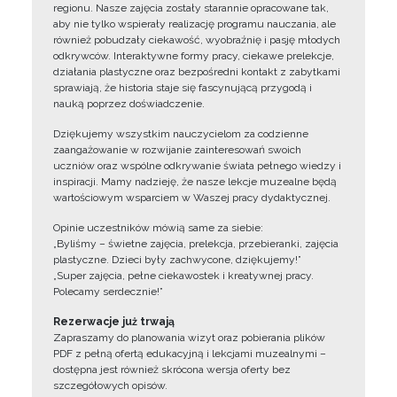
regionu. Nasze zajęcia zostały starannie opracowane tak,
aby nie tylko wspierały realizację programu nauczania, ale
również pobudzały ciekawość, wyobraźnię i pasję młodych
odkrywców. Interaktywne formy pracy, ciekawe prelekcje,
działania plastyczne oraz bezpośredni kontakt z zabytkami
sprawiają, że historia staje się fascynującą przygodą i
nauką poprzez doświadczenie.
Dziękujemy wszystkim nauczycielom za codzienne
zaangażowanie w rozwijanie zainteresowań swoich
uczniów oraz wspólne odkrywanie świata pełnego wiedzy i
inspiracji. Mamy nadzieję, że nasze lekcje muzealne będą
wartościowym wsparciem w Waszej pracy dydaktycznej.
Opinie uczestników mówią same za siebie:
„Byliśmy – świetne zajęcia, prelekcja, przebieranki, zajęcia
plastyczne. Dzieci były zachwycone, dziękujemy!”
„Super zajęcia, pełne ciekawostek i kreatywnej pracy.
Polecamy serdecznie!”
Rezerwacje już trwają
Zapraszamy do planowania wizyt oraz pobierania plików
PDF z pełną ofertą edukacyjną i lekcjami muzealnymi –
dostępna jest również skrócona wersja oferty bez
szczegółowych opisów.