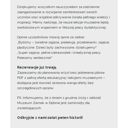
Dziękujemy wszystkim nauczycielom za codzienne
zaangażowanie w rozwijanie zainteresowań swoich
uczniów oraz wspólne odkrywanie świata pełnego wiedzy i
inspiracji. Mamy nadzieję, że nasze lekcje muzealne będą
wartościowym wsparciem w Waszej pracy dydaktycznej.
Opinie uczestników mówią same za siebie:
„Byliśmy – świetne zajęcia, prelekcja, przebieranki, zajęcia
plastyczne. Dzieci były zachwycone, dziękujemy!”
„Super zajęcia, pełne ciekawostek i kreatywnej pracy.
Polecamy serdecznie!”
Rezerwacje już trwają
Zapraszamy do planowania wizyt oraz pobierania plików
PDF z pełną ofertą edukacyjną i lekcjami muzealnymi –
dostępna jest również skrócona wersja oferty bez
szczegółowych opisów.
PS. Informujemy, że z dniem 1 grudnia 2025 r. oddział
Muzeum Zamek w Dębnie jest zamknięty dla
zwiedzających.
Odkryjcie z nami świat pełen historii!