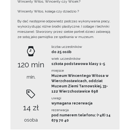
Wincenty Witos, Wincenty czy Wicek?
Wincenty Witos, kolega czy dziadzio ?
By dać następnie odpowiedz podczas wykonywania pracy,
wykorzystując różne środki plastyczne, ( collage i techniki
mieszane). Stworzony przez siebie portret dzieci zabierają
ze sobą jako pamiątka ze spotkania w muzeum.
liczba uczestników
do 25 osób
wiek uczestników
120 min
szkoła podstawowa klasy 1-5
miejsce
Muzeum Wincentego Witosa w
min.
Wierzchosławicach, oddział
Muzeum Ziemi Tarnowskiej, 33-
122 Wierzchosławice 698
uwagi
wymagana rezerwacja
14 zł
rezerwacja
pod numerem telefonu: (+48) 14
osoba
679 70 40