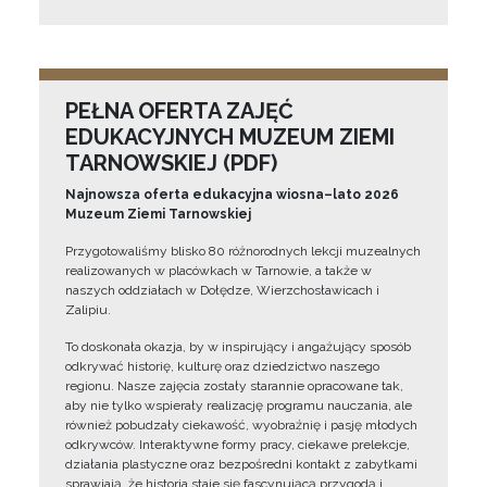
PEŁNA OFERTA ZAJĘĆ
EDUKACYJNYCH MUZEUM ZIEMI
TARNOWSKIEJ (PDF)
Najnowsza oferta edukacyjna wiosna–lato 2026
Muzeum Ziemi Tarnowskiej
Przygotowaliśmy blisko 80 różnorodnych lekcji muzealnych
realizowanych w placówkach w Tarnowie, a także w
naszych oddziałach w Dołędze, Wierzchosławicach i
Zalipiu.
To doskonała okazja, by w inspirujący i angażujący sposób
odkrywać historię, kulturę oraz dziedzictwo naszego
regionu. Nasze zajęcia zostały starannie opracowane tak,
aby nie tylko wspierały realizację programu nauczania, ale
również pobudzały ciekawość, wyobraźnię i pasję młodych
odkrywców. Interaktywne formy pracy, ciekawe prelekcje,
działania plastyczne oraz bezpośredni kontakt z zabytkami
sprawiają, że historia staje się fascynującą przygodą i