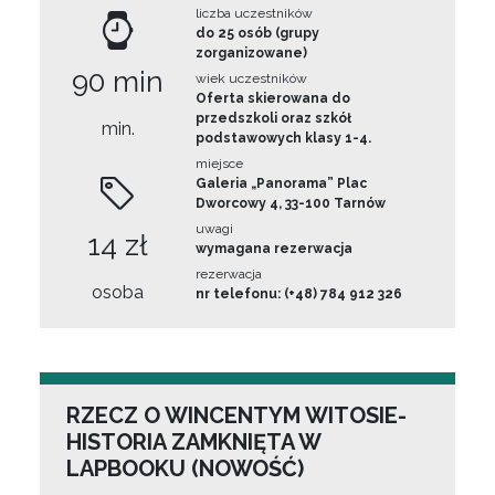
liczba uczestników
do 25 osób (grupy
zorganizowane)
90 min
wiek uczestników
Oferta skierowana do
przedszkoli oraz szkół
min.
podstawowych klasy 1-4.
miejsce
Galeria „Panorama” Plac
Dworcowy 4, 33-100 Tarnów
uwagi
14 zł
wymagana rezerwacja
rezerwacja
osoba
nr telefonu: (+48) 784 912 326
RZECZ O WINCENTYM WITOSIE-
HISTORIA ZAMKNIĘTA W
LAPBOOKU (NOWOŚĆ)