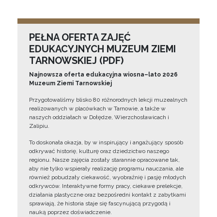
PEŁNA OFERTA ZAJĘĆ
EDUKACYJNYCH MUZEUM ZIEMI
TARNOWSKIEJ (PDF)
Najnowsza oferta edukacyjna wiosna–lato 2026
Muzeum Ziemi Tarnowskiej
Przygotowaliśmy blisko 80 różnorodnych lekcji muzealnych
realizowanych w placówkach w Tarnowie, a także w
naszych oddziałach w Dołędze, Wierzchosławicach i
Zalipiu.
To doskonała okazja, by w inspirujący i angażujący sposób
odkrywać historię, kulturę oraz dziedzictwo naszego
regionu. Nasze zajęcia zostały starannie opracowane tak,
aby nie tylko wspierały realizację programu nauczania, ale
również pobudzały ciekawość, wyobraźnię i pasję młodych
odkrywców. Interaktywne formy pracy, ciekawe prelekcje,
działania plastyczne oraz bezpośredni kontakt z zabytkami
sprawiają, że historia staje się fascynującą przygodą i
nauką poprzez doświadczenie.