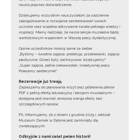
nauką poprzez doświadczenie.
Dziękujemy wszystkim nauczycielom za codzienne
zaangażowanie w rozwijanie zainteresowań swoich
uczniów oraz wspólne odkrywanie świata pełnego wiedzy i
inspiracji. Mamy nadzieję, że nasze lekcje muzealne będą
wartościowym wsparciem w Waszej pracy dydaktycznej.
Opinie uczestników mówią same za siebie:
„Byliśmy – świetne zajęcia, prelekcja, przebieranki, zajęcia
plastyczne. Dzieci były zachwycone, dziękujemy!”
„Super zajęcia, pełne ciekawostek i kreatywnej pracy.
Polecamy serdecznie!”
Rezerwacje już trwają
Zapraszamy do planowania wizyt oraz pobierania plików
PDF z pełną ofertą edukacyjną i lekcjami muzealnymi –
dostępna jest również skrócona wersja oferty bez
szczegółowych opisów.
PS. Informujemy, że z dniem 1 grudnia 2025 r. oddział
Muzeum Zamek w Dębnie jest zamknięty dla
zwiedzających.
Odkryjcie z nami świat pełen historii!