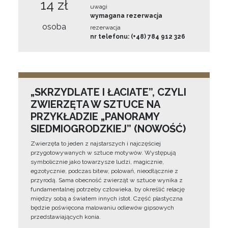
14 zł
uwagi
wymagana rezerwacja
osoba
rezerwacja
nr telefonu: (+48) 784 912 326
„SKRZYDLATE I ŁACIATE”, CZYLI
ZWIERZĘTA W SZTUCE NA
PRZYKŁADZIE „PANORAMY
SIEDMIOGRODZKIEJ” (NOWOŚĆ)
Zwierzęta to jeden z najstarszych i najczęściej
przygotowywanych w sztuce motywów. Występują
symbolicznie jako towarzysze ludzi, magicznie,
egzotycznie, podczas bitew, polowań, nieodłącznie z
przyrodą. Sama obecność zwierząt w sztuce wynika z
fundamentalnej potrzeby człowieka, by określić relację
między sobą a światem innych istot. Część plastyczna
będzie poświęcona malowaniu odlewów gipsowych
przedstawiających konia.