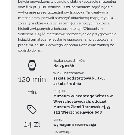
Lekcja prowadzona w oparciu o stałą ekspozycję muzealną
oraz film pt. „Cud Jedności”. Uzupełnieniem zajęć będzie
wykonanie przez uczestników lapbooka. Ta kreatywna
metoda pracy pozwoli stworzyć obrazkową mapę myśli, a
co za tym idzie – ułatwi zapamiętanie nowych faktów z
historii związanych z bohaterem lekcji, Wincentym
Witosem. Część materiałów potrzebnych do przygotowania
książki tematycznej zostanie opracowana i przygotowana
przez muzeum. Gotowego lapbooka uczniowie zabiorą ze
sobą do domu.
liczba uczestników
do 25 osób
wiek uczestników
120 min
szkoła podstawowa kl. 5-8,
szkoła średnia
miejsce
min.
Muzeum Wincentego Witosa w
Wierzchosławicach, oddział
Muzeum Ziemi Tarnowskiej, 33-
122 Wierzchosławice 698
uwagi
14 zł
wymagana rezerwacja
rezerwacja