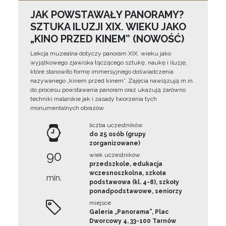
JAK POWSTAWAŁY PANORAMY?
SZTUKA ILUZJI XIX. WIEKU JAKO
„KINO PRZED KINEM” (NOWOŚĆ)
Lekcja muzealna dotyczy panoram XIX. wieku jako
wyjątkowego zjawiska łączącego sztukę, naukę i iluzję,
które stanowiło formę immersyjnego doświadczenia
nazywanego „kinem przed kinem”. Zajęcia nawiązują m.in.
do procesu powstawania panoram oraz ukazują zarówno
techniki malarskie jak i zasady tworzenia tych
monumentalnych obrazów.
liczba uczestników
do 25 osób (grupy
zorganizowane)
90
wiek uczestników
przedszkole, edukacja
wczesnoszkolna, szkoła
min.
podstawowa (kl. 4-8), szkoły
ponadpodstawowe, seniorzy
miejsce
Galeria „Panorama”, Plac
Dworcowy 4, 33-100 Tarnów