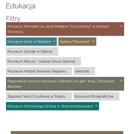
Edukacja
Filtry
Muzeum Pamiątek po Janie Matejce "Koryznówka" w Nowym
Wiśniczu
Muzeum Dwór w Dołędze
Galeria "Panorama"
Muzeum Zamek w Dębnie
Muzeum Ratusz - Galeria Sztuki Dawnej
Muzeum Historii Tarnowa i Regionu
Siedziba
Regionalne Centrum Edukacji o Pamięci im. gen. bryg. Zdzisława
Baszaka
Zagroda Felicji Curyłowej w Zalipiu
Muzeum Etnograficzne
Muzeum Wincentego Witosa w Wierzchosławicach