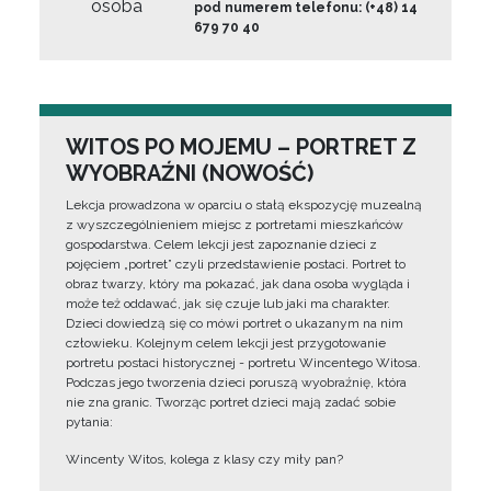
osoba
pod numerem telefonu: (+48) 14
679 70 40
WITOS PO MOJEMU – PORTRET Z
WYOBRAŹNI (NOWOŚĆ)
Lekcja prowadzona w oparciu o stałą ekspozycję muzealną
z wyszczególnieniem miejsc z portretami mieszkańców
gospodarstwa. Celem lekcji jest zapoznanie dzieci z
pojęciem „portret” czyli przedstawienie postaci. Portret to
obraz twarzy, który ma pokazać, jak dana osoba wygląda i
może też oddawać, jak się czuje lub jaki ma charakter.
Dzieci dowiedzą się co mówi portret o ukazanym na nim
człowieku. Kolejnym celem lekcji jest przygotowanie
portretu postaci historycznej - portretu Wincentego Witosa.
Podczas jego tworzenia dzieci poruszą wyobraźnię, która
nie zna granic. Tworząc portret dzieci mają zadać sobie
pytania:
Wincenty Witos, kolega z klasy czy miły pan?