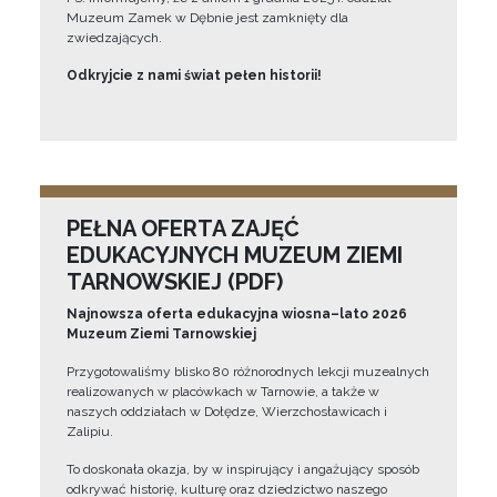
Muzeum Zamek w Dębnie jest zamknięty dla
zwiedzających.
Odkryjcie z nami świat pełen historii!
PEŁNA OFERTA ZAJĘĆ
EDUKACYJNYCH MUZEUM ZIEMI
TARNOWSKIEJ (PDF)
Najnowsza oferta edukacyjna wiosna–lato 2026
Muzeum Ziemi Tarnowskiej
Przygotowaliśmy blisko 80 różnorodnych lekcji muzealnych
realizowanych w placówkach w Tarnowie, a także w
naszych oddziałach w Dołędze, Wierzchosławicach i
Zalipiu.
To doskonała okazja, by w inspirujący i angażujący sposób
odkrywać historię, kulturę oraz dziedzictwo naszego