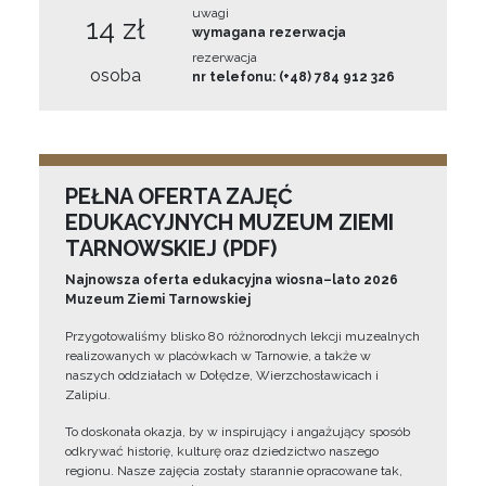
uwagi
14 zł
wymagana rezerwacja
rezerwacja
osoba
nr telefonu: (+48) 784 912 326
PEŁNA OFERTA ZAJĘĆ
EDUKACYJNYCH MUZEUM ZIEMI
TARNOWSKIEJ (PDF)
Najnowsza oferta edukacyjna wiosna–lato 2026
Muzeum Ziemi Tarnowskiej
Przygotowaliśmy blisko 80 różnorodnych lekcji muzealnych
realizowanych w placówkach w Tarnowie, a także w
naszych oddziałach w Dołędze, Wierzchosławicach i
Zalipiu.
To doskonała okazja, by w inspirujący i angażujący sposób
odkrywać historię, kulturę oraz dziedzictwo naszego
regionu. Nasze zajęcia zostały starannie opracowane tak,