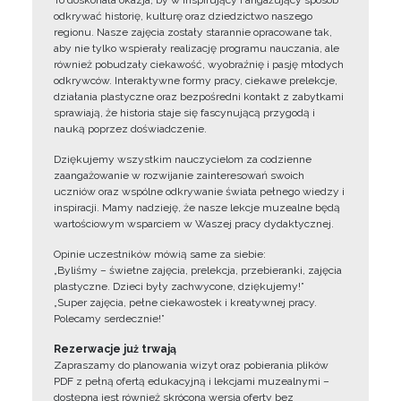
To doskonała okazja, by w inspirujący i angażujący sposób
odkrywać historię, kulturę oraz dziedzictwo naszego
regionu. Nasze zajęcia zostały starannie opracowane tak,
aby nie tylko wspierały realizację programu nauczania, ale
również pobudzały ciekawość, wyobraźnię i pasję młodych
odkrywców. Interaktywne formy pracy, ciekawe prelekcje,
działania plastyczne oraz bezpośredni kontakt z zabytkami
sprawiają, że historia staje się fascynującą przygodą i
nauką poprzez doświadczenie.
Dziękujemy wszystkim nauczycielom za codzienne
zaangażowanie w rozwijanie zainteresowań swoich
uczniów oraz wspólne odkrywanie świata pełnego wiedzy i
inspiracji. Mamy nadzieję, że nasze lekcje muzealne będą
wartościowym wsparciem w Waszej pracy dydaktycznej.
Opinie uczestników mówią same za siebie:
„Byliśmy – świetne zajęcia, prelekcja, przebieranki, zajęcia
plastyczne. Dzieci były zachwycone, dziękujemy!”
„Super zajęcia, pełne ciekawostek i kreatywnej pracy.
Polecamy serdecznie!”
Rezerwacje już trwają
Zapraszamy do planowania wizyt oraz pobierania plików
PDF z pełną ofertą edukacyjną i lekcjami muzealnymi –
dostępna jest również skrócona wersja oferty bez