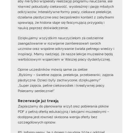
aby nie tylko wspierały realizację programu nauczania, ale
również pobudzały ciekawość, wyobraźnię i pasję młodych
odkrywców. Interaktywne formy pracy, ciekawe prelekcje,
działania plastyczne oraz bezpośredni kontakt z zabytkami
sprawiają, że historia staje się fascynującą przygodą i
nauką poprzez doświadczenie.
Dziękujemy wszystkim nauczycielom za codzienne
zaangażowanie w rozwijanie zainteresowań swoich
uczniów oraz wspólne odkrywanie świata pełnego wiedzy i
inspiracji. Mamy nadzieję, że nasze lekcje muzealne będą
wartościowym wsparciem w Waszej pracy dydaktycznej.
Opinie uczestników mówią same za siebie:
„Byliśmy – świetne zajęcia, prelekcja, przebieranki, zajęcia
plastyczne. Dzieci były zachwycone, dziękujemy!”
„Super zajęcia, pełne ciekawostek i kreatywnej pracy.
Polecamy serdecznie!”
Rezerwacje już trwają
Zapraszamy do planowania wizyt oraz pobierania plików
PDF z pełną ofertą edukacyjną i lekcjami muzealnymi –
dostępna jest również skrócona wersja oferty bez
szczegółowych opisów.
PS. Informujemy, że z dniem 1 grudnia 2025 r. oddział