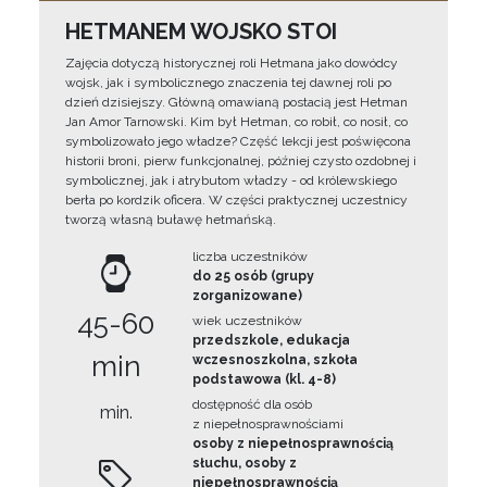
HETMANEM WOJSKO STOI
Zajęcia dotyczą historycznej roli Hetmana jako dowódcy
wojsk, jak i symbolicznego znaczenia tej dawnej roli po
dzień dzisiejszy. Główną omawianą postacią jest Hetman
Jan Amor Tarnowski. Kim był Hetman, co robił, co nosił, co
symbolizowało jego władze? Część lekcji jest poświęcona
historii broni, pierw funkcjonalnej, później czysto ozdobnej i
symbolicznej, jak i atrybutom władzy - od królewskiego
berła po kordzik oficera. W części praktycznej uczestnicy
tworzą własną buławę hetmańską.
liczba uczestników
do 25 osób (grupy
zorganizowane)
45-60
wiek uczestników
przedszkole, edukacja
min
wczesnoszkolna, szkoła
podstawowa (kl. 4-8)
dostępność dla osób
min.
z niepełnosprawnościami
osoby z niepełnosprawnością
słuchu, osoby z
niepełnosprawnością