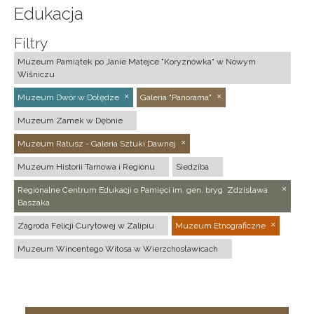
Edukacja
Filtry
Muzeum Pamiątek po Janie Matejce "Koryznówka" w Nowym
Wiśniczu
Muzeum Dwór w Dołędze
Galeria "Panorama"
Muzeum Zamek w Dębnie
Muzeum Ratusz - Galeria Sztuki Dawnej
Muzeum Historii Tarnowa i Regionu
Siedziba
Regionalne Centrum Edukacji o Pamięci im. gen. bryg. Zdzisława
Baszaka
Zagroda Felicji Curyłowej w Zalipiu
Muzeum Etnograficzne
Muzeum Wincentego Witosa w Wierzchosławicach