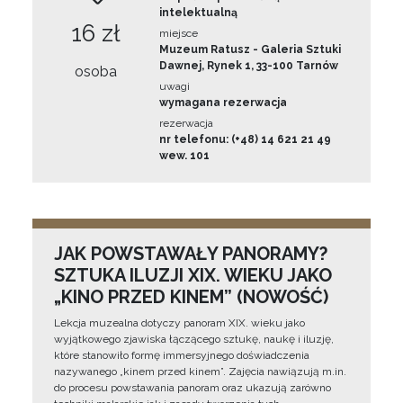
intelektualną
16 zł
miejsce
Muzeum Ratusz - Galeria Sztuki
Dawnej, Rynek 1, 33-100 Tarnów
osoba
uwagi
wymagana rezerwacja
rezerwacja
nr telefonu: (+48) 14 621 21 49
wew. 101
JAK POWSTAWAŁY PANORAMY?
SZTUKA ILUZJI XIX. WIEKU JAKO
„KINO PRZED KINEM” (NOWOŚĆ)
Lekcja muzealna dotyczy panoram XIX. wieku jako
wyjątkowego zjawiska łączącego sztukę, naukę i iluzję,
które stanowiło formę immersyjnego doświadczenia
nazywanego „kinem przed kinem”. Zajęcia nawiązują m.in.
do procesu powstawania panoram oraz ukazują zarówno