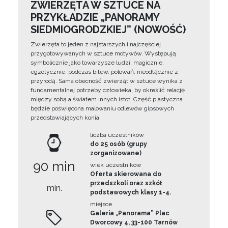
ZWIERZĘTA W SZTUCE NA
PRZYKŁADZIE „PANORAMY
SIEDMIOGRODZKIEJ” (NOWOŚĆ)
Zwierzęta to jeden z najstarszych i najczęściej
przygotowywanych w sztuce motywów. Występują
symbolicznie jako towarzysze ludzi, magicznie,
egzotycznie, podczas bitew, polowań, nieodłącznie z
przyrodą. Sama obecność zwierząt w sztuce wynika z
fundamentalnej potrzeby człowieka, by określić relację
między sobą a światem innych istot. Część plastyczna
będzie poświęcona malowaniu odlewów gipsowych
przedstawiających konia.
liczba uczestników
do 25 osób (grupy
zorganizowane)
90 min
wiek uczestników
Oferta skierowana do
przedszkoli oraz szkół
min.
podstawowych klasy 1-4.
miejsce
Galeria „Panorama” Plac
Dworcowy 4, 33-100 Tarnów