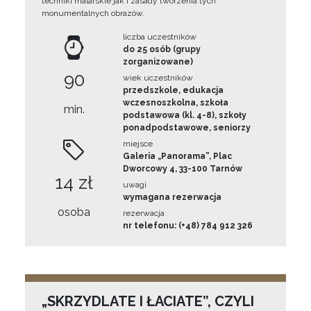
techniki malarskie jak i zasady tworzenia tych
monumentalnych obrazów.
liczba uczestników
do 25 osób (grupy
zorganizowane)
90
wiek uczestników
przedszkole, edukacja
wczesnoszkolna, szkoła
min.
podstawowa (kl. 4-8), szkoły
ponadpodstawowe, seniorzy
miejsce
Galeria „Panorama”, Plac
Dworcowy 4, 33-100 Tarnów
14 zł
uwagi
wymagana rezerwacja
osoba
rezerwacja
nr telefonu: (+48) 784 912 326
„SKRZYDLATE I ŁACIATE”, CZYLI