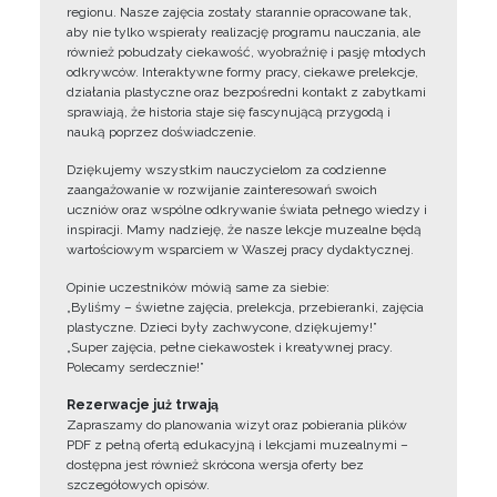
regionu. Nasze zajęcia zostały starannie opracowane tak,
aby nie tylko wspierały realizację programu nauczania, ale
również pobudzały ciekawość, wyobraźnię i pasję młodych
odkrywców. Interaktywne formy pracy, ciekawe prelekcje,
działania plastyczne oraz bezpośredni kontakt z zabytkami
sprawiają, że historia staje się fascynującą przygodą i
nauką poprzez doświadczenie.
Dziękujemy wszystkim nauczycielom za codzienne
zaangażowanie w rozwijanie zainteresowań swoich
uczniów oraz wspólne odkrywanie świata pełnego wiedzy i
inspiracji. Mamy nadzieję, że nasze lekcje muzealne będą
wartościowym wsparciem w Waszej pracy dydaktycznej.
Opinie uczestników mówią same za siebie:
„Byliśmy – świetne zajęcia, prelekcja, przebieranki, zajęcia
plastyczne. Dzieci były zachwycone, dziękujemy!”
„Super zajęcia, pełne ciekawostek i kreatywnej pracy.
Polecamy serdecznie!”
Rezerwacje już trwają
Zapraszamy do planowania wizyt oraz pobierania plików
PDF z pełną ofertą edukacyjną i lekcjami muzealnymi –
dostępna jest również skrócona wersja oferty bez
szczegółowych opisów.