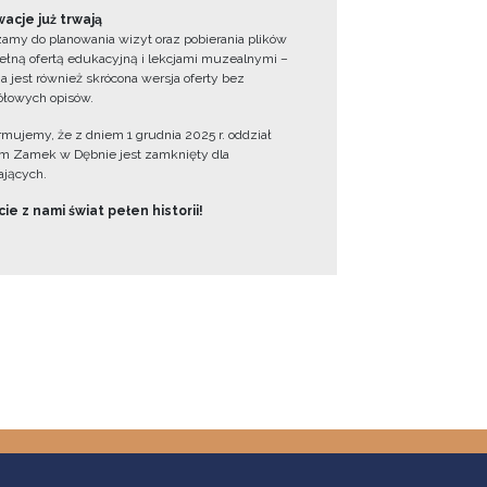
acje już trwają
amy do planowania wizyt oraz pobierania plików
ełną ofertą edukacyjną i lekcjami muzealnymi –
a jest również skrócona wersja oferty bez
łowych opisów.
ormujemy, że z dniem 1 grudnia 2025 r. oddział
 Zamek w Dębnie jest zamknięty dla
jących.
ie z nami świat pełen historii!