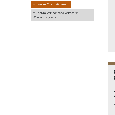
Muzeum Etnograficzne
Muzeum Wincentego Witosa w
Wierzchosławicach