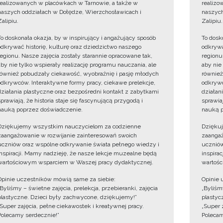
realizowanych w placówkach w Tarnowie, a także w
realizo
naszych oddziałach w Dołędze, Wierzchosławicach i
naszych
Zalipiu.
Zalipiu.
To doskonała okazja, by w inspirujący i angażujący sposób
To dosk
odkrywać historię, kulturę oraz dziedzictwo naszego
odkrywa
regionu. Nasze zajęcia zostały starannie opracowane tak,
regionu
aby nie tylko wspierały realizację programu nauczania, ale
aby nie
również pobudzały ciekawość, wyobraźnię i pasję młodych
również
odkrywców. Interaktywne formy pracy, ciekawe prelekcje,
odkrywc
działania plastyczne oraz bezpośredni kontakt z zabytkami
działan
sprawiają, że historia staje się fascynującą przygodą i
sprawiaj
nauką poprzez doświadczenie.
nauką p
Dziękujemy wszystkim nauczycielom za codzienne
Dzięku
zaangażowanie w rozwijanie zainteresowań swoich
zaangaż
uczniów oraz wspólne odkrywanie świata pełnego wiedzy i
uczniów
inspiracji. Mamy nadzieję, że nasze lekcje muzealne będą
inspira
wartościowym wsparciem w Waszej pracy dydaktycznej.
wartośc
Opinie uczestników mówią same za siebie:
Opinie 
„Byliśmy – świetne zajęcia, prelekcja, przebieranki, zajęcia
„Byliśmy
plastyczne. Dzieci były zachwycone, dziękujemy!”
plastyc
„Super zajęcia, pełne ciekawostek i kreatywnej pracy.
„Super 
Polecamy serdecznie!”
Polecam