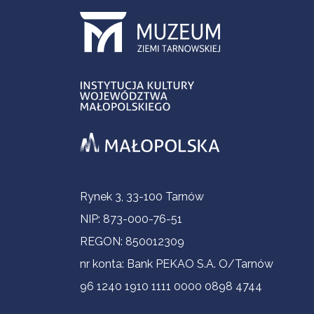
Informacje kontaktowe
Rynek 3, 33-100 Tarnów
NIP: 873-000-76-51
REGON: 850012309
nr konta: Bank PEKAO S.A. O/Tarnów
96 1240 1910 1111 0000 0898 4744