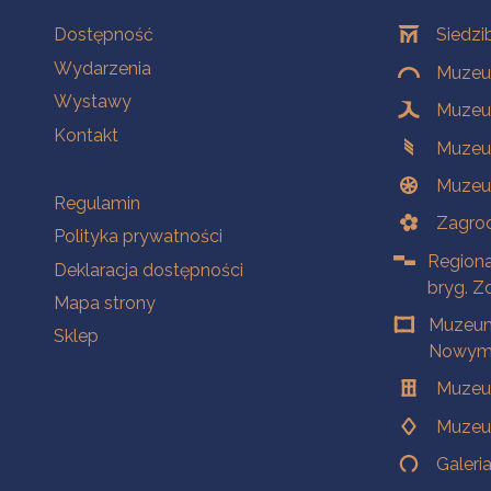
Na skróty
Oddziały
Dostępność
Siedzi
Wydarzenia
Muzeum
Wystawy
Muzeum
Kontakt
Muzeu
Muzeu
Na skróty
Regulamin
Zagrod
Polityka prywatności
Regiona
Deklaracja dostępności
bryg. Z
Mapa strony
Muzeum
Sklep
Nowym 
Muzeu
Muzeu
Galeri