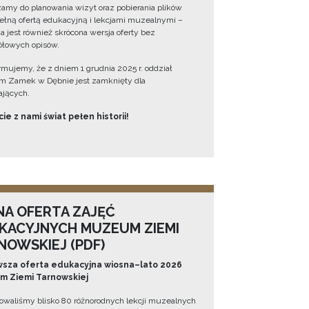
amy do planowania wizyt oraz pobierania plików
ełną ofertą edukacyjną i lekcjami muzealnymi –
a jest również skrócona wersja oferty bez
łowych opisów.
ormujemy, że z dniem 1 grudnia 2025 r. oddział
 Zamek w Dębnie jest zamknięty dla
jących.
ie z nami świat pełen historii!
NA OFERTA ZAJĘĆ
KACYJNYCH MUZEUM ZIEMI
NOWSKIEJ (PDF)
sza oferta edukacyjna wiosna–lato 2026
 Ziemi Tarnowskiej
owaliśmy blisko 80 różnorodnych lekcji muzealnych