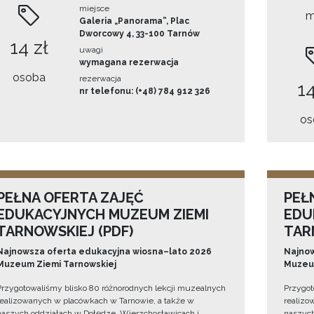
miejsce
m
Galeria „Panorama”, Plac
Dworcowy 4, 33-100 Tarnów
14 zł
uwagi
wymagana rezerwacja
osoba
rezerwacja
14
nr telefonu: (+48) 784 912 326
os
PEŁNA OFERTA ZAJĘĆ
PEŁ
EDUKACYJNYCH MUZEUM ZIEMI
EDU
TARNOWSKIEJ (PDF)
TAR
Najnowsza oferta edukacyjna wiosna–lato 2026
Najnow
Muzeum Ziemi Tarnowskiej
Muzeum
Przygotowaliśmy blisko 80 różnorodnych lekcji muzealnych
Przygot
realizowanych w placówkach w Tarnowie, a także w
realizo
naszych oddziałach w Dołędze, Wierzchosławicach i
naszych