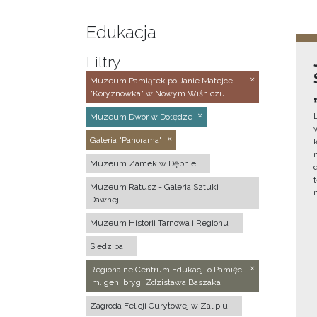
Edukacja
Filtry
Muzeum Pamiątek po Janie Matejce
"Koryznówka" w Nowym Wiśniczu
Muzeum Dwór w Dołędze
Galeria "Panorama"
Muzeum Zamek w Dębnie
Muzeum Ratusz - Galeria Sztuki
Dawnej
Muzeum Historii Tarnowa i Regionu
Siedziba
Regionalne Centrum Edukacji o Pamięci
im. gen. bryg. Zdzisława Baszaka
Zagroda Felicji Curyłowej w Zalipiu