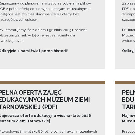
Zapraszamy do planowania wizyt oraz pobierania plików
Zaprasz
PDF z pełną ofertą edukacyjną i lekcjami muzealnymi –
PDF z p
dostępna jest również skrócona wersja oferty bez
dostępn
szczegółowych opisów.
szczegó
PS. Informujemy, że z dniem 1 grudnia 2025 r. oddział
PS. Inf
Muzeum Zamek w Dębnie jest zamknięty dla
Muzeum
zwiedzających.
zwiedza
Odkryjcie z nami świat pełen historii!
Odkryjc
PEŁNA OFERTA ZAJĘĆ
PEŁ
EDUKACYJNYCH MUZEUM ZIEMI
EDU
TARNOWSKIEJ (PDF)
TAR
Najnowsza oferta edukacyjna wiosna–lato 2026
Najnow
Muzeum Ziemi Tarnowskiej
Muzeum
Przygotowaliśmy blisko 80 różnorodnych lekcji muzealnych
Przygot