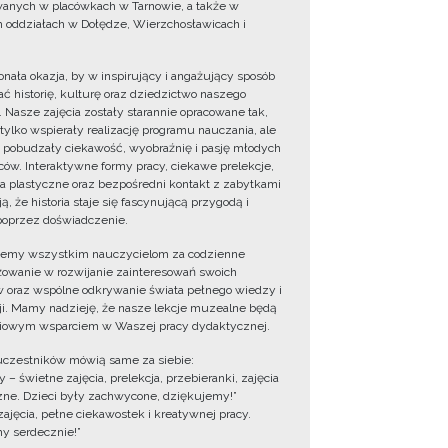
wanych w placówkach w Tarnowie, a także w
 oddziałach w Dołędze, Wierzchosławicach i
onała okazja, by w inspirujący i angażujący sposób
ć historię, kulturę oraz dziedzictwo naszego
. Nasze zajęcia zostały starannie opracowane tak,
 tylko wspierały realizację programu nauczania, ale
 pobudzały ciekawość, wyobraźnię i pasję młodych
ów. Interaktywne formy pracy, ciekawe prelekcje,
ia plastyczne oraz bezpośredni kontakt z zabytkami
ą, że historia staje się fascynującą przygodą i
oprzez doświadczenie.
jemy wszystkim nauczycielom za codzienne
owanie w rozwijanie zainteresowań swoich
 oraz wspólne odkrywanie świata pełnego wiedzy i
cji. Mamy nadzieję, że nasze lekcje muzealne będą
iowym wsparciem w Waszej pracy dydaktycznej.
uczestników mówią same za siebie:
 – świetne zajęcia, prelekcja, przebieranki, zajęcia
zne. Dzieci były zachwycone, dziękujemy!”
zajęcia, pełne ciekawostek i kreatywnej pracy.
y serdecznie!”