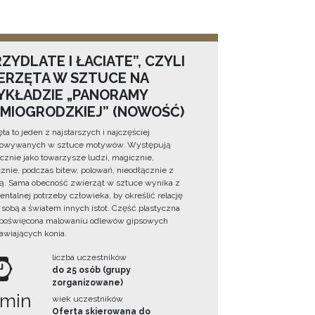
ZYDLATE I ŁACIATE”, CZYLI
ERZĘTA W SZTUCE NA
YKŁADZIE „PANORAMY
DMIOGRODZKIEJ” (NOWOŚĆ)
ta to jeden z najstarszych i najczęściej
towywanych w sztuce motywów. Występują
cznie jako towarzysze ludzi, magicznie,
znie, podczas bitew, polowań, nieodłącznie z
ą. Sama obecność zwierząt w sztuce wynika z
ntalnej potrzeby człowieka, by określić relację
sobą a światem innych istot. Część plastyczna
 poświęcona malowaniu odlewów gipsowych
awiających konia.
liczba uczestników
do 25 osób (grupy
zorganizowane)
 min
wiek uczestników
Oferta skierowana do