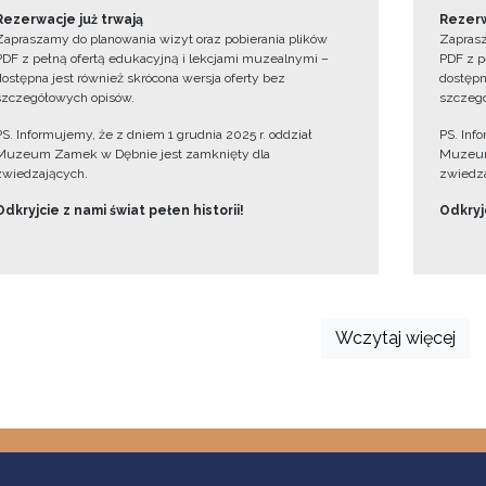
Rezerwacje już trwają
Rezerw
Zapraszamy do planowania wizyt oraz pobierania plików
Zaprasz
PDF z pełną ofertą edukacyjną i lekcjami muzealnymi –
PDF z p
dostępna jest również skrócona wersja oferty bez
dostępn
szczegółowych opisów.
szczegó
PS. Informujemy, że z dniem 1 grudnia 2025 r. oddział
PS. Inf
Muzeum Zamek w Dębnie jest zamknięty dla
Muzeum
zwiedzających.
zwiedza
Odkryjcie z nami świat pełen historii!
Odkryjc
Wczytaj więcej