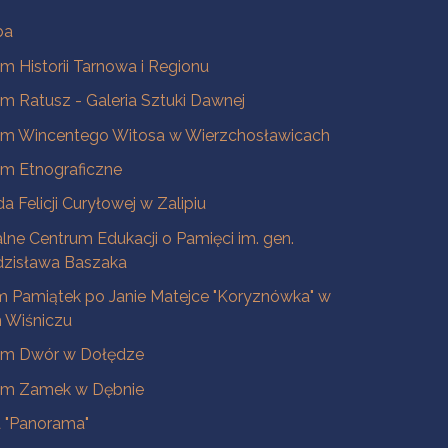
ba
 Historii Tarnowa i Regionu
 Ratusz - Galeria Sztuki Dawnej
m Wincentego Witosa w Wierzchosławicach
m Etnograficzne
a Felicji Curyłowej w Zalipiu
lne Centrum Edukacji o Pamięci im. gen.
dzisława Baszaka
 Pamiątek po Janie Matejce "Koryznówka" w
Wiśniczu
m Dwór w Dołędze
m Zamek w Dębnie
a "Panorama"