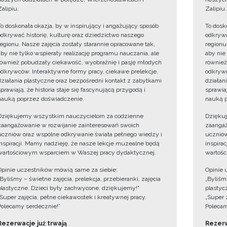
Zalipiu.
Zalipiu.
To doskonała okazja, by w inspirujący i angażujący sposób
To dosk
odkrywać historię, kulturę oraz dziedzictwo naszego
odkrywa
regionu. Nasze zajęcia zostały starannie opracowane tak,
regionu
aby nie tylko wspierały realizację programu nauczania, ale
aby nie
również pobudzały ciekawość, wyobraźnię i pasję młodych
również
odkrywców. Interaktywne formy pracy, ciekawe prelekcje,
odkrywc
działania plastyczne oraz bezpośredni kontakt z zabytkami
działan
sprawiają, że historia staje się fascynującą przygodą i
sprawiaj
nauką poprzez doświadczenie.
nauką p
Dziękujemy wszystkim nauczycielom za codzienne
Dzięku
zaangażowanie w rozwijanie zainteresowań swoich
zaangaż
uczniów oraz wspólne odkrywanie świata pełnego wiedzy i
uczniów
inspiracji. Mamy nadzieję, że nasze lekcje muzealne będą
inspira
wartościowym wsparciem w Waszej pracy dydaktycznej.
wartośc
Opinie uczestników mówią same za siebie:
Opinie 
„Byliśmy – świetne zajęcia, prelekcja, przebieranki, zajęcia
„Byliśmy
plastyczne. Dzieci były zachwycone, dziękujemy!”
plastyc
„Super zajęcia, pełne ciekawostek i kreatywnej pracy.
„Super 
Polecamy serdecznie!”
Polecam
Rezerwacje już trwają
Rezerw