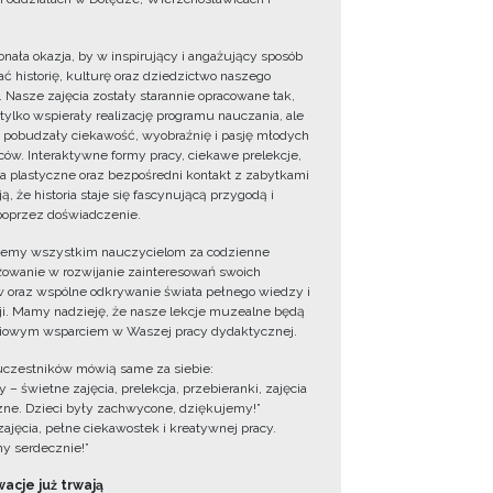
onała okazja, by w inspirujący i angażujący sposób
ć historię, kulturę oraz dziedzictwo naszego
. Nasze zajęcia zostały starannie opracowane tak,
 tylko wspierały realizację programu nauczania, ale
 pobudzały ciekawość, wyobraźnię i pasję młodych
ów. Interaktywne formy pracy, ciekawe prelekcje,
ia plastyczne oraz bezpośredni kontakt z zabytkami
ą, że historia staje się fascynującą przygodą i
oprzez doświadczenie.
jemy wszystkim nauczycielom za codzienne
owanie w rozwijanie zainteresowań swoich
 oraz wspólne odkrywanie świata pełnego wiedzy i
cji. Mamy nadzieję, że nasze lekcje muzealne będą
iowym wsparciem w Waszej pracy dydaktycznej.
uczestników mówią same za siebie:
 – świetne zajęcia, prelekcja, przebieranki, zajęcia
zne. Dzieci były zachwycone, dziękujemy!”
zajęcia, pełne ciekawostek i kreatywnej pracy.
y serdecznie!”
acje już trwają