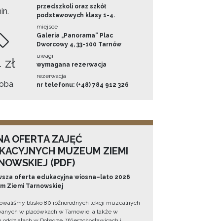
przedszkoli oraz szkół
in.
podstawowych klasy 1-4.
miejsce
Galeria „Panorama” Plac
Dworcowy 4, 33-100 Tarnów
uwagi
 zł
wymagana rezerwacja
rezerwacja
oba
nr telefonu: (+48) 784 912 326
NA OFERTA ZAJĘĆ
KACYJNYCH MUZEUM ZIEMI
NOWSKIEJ (PDF)
sza oferta edukacyjna wiosna–lato 2026
 Ziemi Tarnowskiej
owaliśmy blisko 80 różnorodnych lekcji muzealnych
wanych w placówkach w Tarnowie, a także w
 oddziałach w Dołędze, Wierzchosławicach i