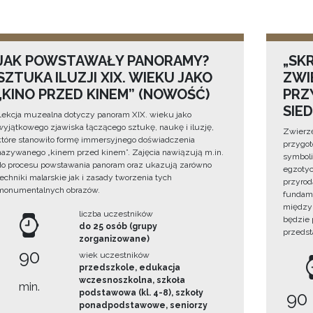
JAK POWSTAWAŁY PANORAMY?
„SKR
SZTUKA ILUZJI XIX. WIEKU JAKO
ZWI
„KINO PRZED KINEM” (NOWOŚĆ)
PRZ
SIE
Lekcja muzealna dotyczy panoram XIX. wieku jako
wyjątkowego zjawiska łączącego sztukę, naukę i iluzję,
Zwierzę
które stanowiło formę immersyjnego doświadczenia
przygo
nazywanego „kinem przed kinem”. Zajęcia nawiązują m.in.
symboli
do procesu powstawania panoram oraz ukazują zarówno
egzotyc
techniki malarskie jak i zasady tworzenia tych
przyrod
monumentalnych obrazów.
fundame
między 
liczba uczestników
będzie
do 25 osób (grupy
przedst
zorganizowane)
90
wiek uczestników
przedszkole, edukacja
wczesnoszkolna, szkoła
min.
podstawowa (kl. 4-8), szkoły
90
ponadpodstawowe, seniorzy