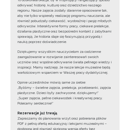
To doskonała okazja, by w inspirujący i angażujący sposób
odkrywać historię, kulturę oraz dziedzictwo naszego
regionu. Nasze zajęcia zostały starannie opracowane tak,
aby nie tylko wspierały realizację programu nauczania, ale
również pobudzały ciekawość, wyobraźnię i pasję młodych
odkrywców. Interaktywne formy pracy, ciekawe prelekcje,
działania plastyczne oraz bezpośredni kontakt z zabytkami
sprawiają, że historia staje się fascynującą przygodą i
nauką poprzez doświadczenie.
Dziękujemy wszystkim nauczycielom za codzienne
zaangażowanie w rozwijanie zainteresowań swoich
uczniów oraz wspólne odkrywanie świata pełnego wiedzy i
inspiracji. Mamy nadzieję, że nasze lekcje muzealne będą
wartościowym wsparciem w Waszej pracy dydaktycznej.
Opinie uczestników mówią same za siebie:
„Byliśmy – świetne zajęcia, prelekcja, przebieranki, zajęcia
plastyczne. Dzieci były zachwycone, dziękujemy!”
„Super zajęcia, pełne ciekawostek i kreatywnej pracy.
Polecamy serdecznie!”
Rezerwacje już trwają
Zapraszamy do planowania wizyt oraz pobierania plików
PDF z pełną ofertą edukacyjną i lekcjami muzealnymi –
dostępna jest również skrócona wersja oferty bez