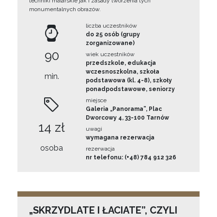
techniki malarskie jak i zasady tworzenia tych
monumentalnych obrazów.
liczba uczestników
do 25 osób (grupy
zorganizowane)
90
wiek uczestników
przedszkole, edukacja
wczesnoszkolna, szkoła
min.
podstawowa (kl. 4-8), szkoły
ponadpodstawowe, seniorzy
miejsce
Galeria „Panorama”, Plac
Dworcowy 4, 33-100 Tarnów
14 zł
uwagi
wymagana rezerwacja
osoba
rezerwacja
nr telefonu: (+48) 784 912 326
„SKRZYDLATE I ŁACIATE”, CZYLI