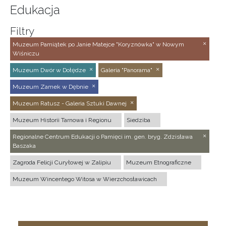
Edukacja
Filtry
Muzeum Pamiątek po Janie Matejce "Koryznówka" w Nowym
Wiśniczu
Muzeum Dwór w Dołędze
Galeria "Panorama"
Muzeum Zamek w Dębnie
Muzeum Ratusz - Galeria Sztuki Dawnej
Muzeum Historii Tarnowa i Regionu
Siedziba
Regionalne Centrum Edukacji o Pamięci im. gen. bryg. Zdzisława
Baszaka
Zagroda Felicji Curyłowej w Zalipiu
Muzeum Etnograficzne
Muzeum Wincentego Witosa w Wierzchosławicach