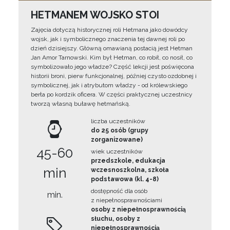
HETMANEM WOJSKO STOI
Zajęcia dotyczą historycznej roli Hetmana jako dowódcy
wojsk, jak i symbolicznego znaczenia tej dawnej roli po
dzień dzisiejszy. Główną omawianą postacią jest Hetman
Jan Amor Tarnowski. Kim był Hetman, co robił, co nosił, co
symbolizowało jego władze? Część lekcji jest poświęcona
historii broni, pierw funkcjonalnej, później czysto ozdobnej i
symbolicznej, jak i atrybutom władzy - od królewskiego
berła po kordzik oficera. W części praktycznej uczestnicy
tworzą własną buławę hetmańską.
liczba uczestników
do 25 osób (grupy
zorganizowane)
45-60
wiek uczestników
przedszkole, edukacja
min
wczesnoszkolna, szkoła
podstawowa (kl. 4-8)
dostępność dla osób
min.
z niepełnosprawnościami
osoby z niepełnosprawnością
słuchu, osoby z
niepełnosprawnością