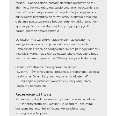
regionu. Nasze zajęcia zostały starannie opracowane tak,
aby nie tylko wspierały realizację programu nauczania, ale
również pobudzały ciekawość, wyobraźnię i pasję młodych
odkrywców. Interaktywne formy pracy, ciekawe prelekcje,
działania plastyczne oraz bezpośredni kontakt z zabytkami
sprawiają, że historia staje się fascynującą przygodą i
nauką poprzez doświadczenie.
Dziękujemy wszystkim nauczycielom za codzienne
zaangażowanie w rozwijanie zainteresowań swoich
uczniów oraz wspólne odkrywanie świata pełnego wiedzy i
inspiracji. Mamy nadzieję, że nasze lekcje muzealne będą
wartościowym wsparciem w Waszej pracy dydaktycznej.
Opinie uczestników mówią same za siebie:
„Byliśmy – świetne zajęcia, prelekcja, przebieranki, zajęcia
plastyczne. Dzieci były zachwycone, dziękujemy!”
„Super zajęcia, pełne ciekawostek i kreatywnej pracy.
Polecamy serdecznie!”
Rezerwacje już trwają
Zapraszamy do planowania wizyt oraz pobierania plików
PDF z pełną ofertą edukacyjną i lekcjami muzealnymi –
dostępna jest również skrócona wersja oferty bez
szczegółowych opisów.