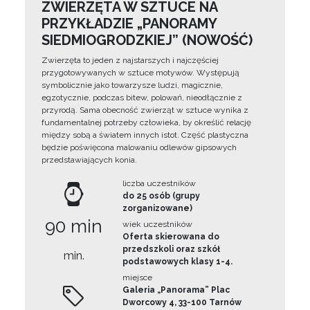
ZWIERZĘTA W SZTUCE NA
PRZYKŁADZIE „PANORAMY
SIEDMIOGRODZKIEJ” (NOWOŚĆ)
Zwierzęta to jeden z najstarszych i najczęściej
przygotowywanych w sztuce motywów. Występują
symbolicznie jako towarzysze ludzi, magicznie,
egzotycznie, podczas bitew, polowań, nieodłącznie z
przyrodą. Sama obecność zwierząt w sztuce wynika z
fundamentalnej potrzeby człowieka, by określić relację
między sobą a światem innych istot. Część plastyczna
będzie poświęcona malowaniu odlewów gipsowych
przedstawiających konia.
liczba uczestników
do 25 osób (grupy
zorganizowane)
90 min
wiek uczestników
Oferta skierowana do
przedszkoli oraz szkół
min.
podstawowych klasy 1-4.
miejsce
Galeria „Panorama” Plac
Dworcowy 4, 33-100 Tarnów