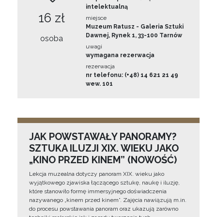
intelektualną
16 zł
miejsce
Muzeum Ratusz - Galeria Sztuki
Dawnej, Rynek 1, 33-100 Tarnów
osoba
uwagi
wymagana rezerwacja
rezerwacja
nr telefonu: (+48) 14 621 21 49
wew. 101
JAK POWSTAWAŁY PANORAMY?
SZTUKA ILUZJI XIX. WIEKU JAKO
„KINO PRZED KINEM” (NOWOŚĆ)
Lekcja muzealna dotyczy panoram XIX. wieku jako
wyjątkowego zjawiska łączącego sztukę, naukę i iluzję,
które stanowiło formę immersyjnego doświadczenia
nazywanego „kinem przed kinem”. Zajęcia nawiązują m.in.
do procesu powstawania panoram oraz ukazują zarówno