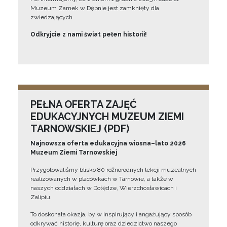
Muzeum Zamek w Dębnie jest zamknięty dla
zwiedzających.
Odkryjcie z nami świat pełen historii!
PEŁNA OFERTA ZAJĘĆ
EDUKACYJNYCH MUZEUM ZIEMI
TARNOWSKIEJ (PDF)
Najnowsza oferta edukacyjna wiosna–lato 2026
Muzeum Ziemi Tarnowskiej
Przygotowaliśmy blisko 80 różnorodnych lekcji muzealnych
realizowanych w placówkach w Tarnowie, a także w
naszych oddziałach w Dołędze, Wierzchosławicach i
Zalipiu.
To doskonała okazja, by w inspirujący i angażujący sposób
odkrywać historię, kulturę oraz dziedzictwo naszego