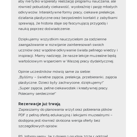
aby nie tylko wspierały realizację programu nauczania, ale
również pobudzały ciekawość, wyobraźnię i pasję młodych
odkrywców. Interaktywne formy pracy, ciekawe prelekcje,
działania plastyczne oraz bezpośredni kontakt z zabytkami
sprawiają, że historia staje się fascynującą przygodą i
nauką poprzez doświadczenie.
Dziękujemy wszystkim nauczycielom za codzienne
zaangażowanie w rozwijanie zainteresowań swoich
uczniów oraz wspólne odkrywanie świata pełnego wiedzy i
inspiracji. Mamy nadzieję, że nasze lekcje muzealne będą
wartościowym wsparciem w Waszej pracy dydaktycznej.
Opinie uczestników mówią same za siebie:
„Byliśmy – świetne zajęcia, prelekcja, przebieranki, zajęcia
plastyczne. Dzieci były zachwycone, dziękujemy!”
„Super zajęcia, pełne ciekawostek i kreatywnej pracy.
Polecamy serdecznie!”
Rezerwacje już trwają
Zapraszamy do planowania wizyt oraz pobierania plików
PDF z pełną ofertą edukacyjną i lekcjami muzealnymi –
dostępna jest również skrócona wersja oferty bez
szczegółowych opisów.
PS. Informujemy, że z dniem 1 grudnia 2025 r. oddział