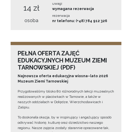
uwagi
14 zł
wymagana rezerwacja
rezerwacja
osoba
nr telefonu: (+48) 784 912 326
PEŁNA OFERTA ZAJĘĆ
EDUKACYJNYCH MUZEUM ZIEMI
TARNOWSKIEJ (PDF)
Najnowsza oferta edukacyjna wiosna–lato 2026
Muzeum Ziemi Tarnowskiej
Przygotowaliśmy blisko 80 różnorodnych lekcji muzealnych
realizowanych w placówkach w Tarnowie, a także w
naszych oddziałach w Dołędze, Wierzchosławicach i
Zalipiu.
To doskonała okazja, by w inspirujący i angażujący sposób
odkrywać historię, kulturę oraz dziedzictwo naszego
regionu. Nasze zajęcia zostały starannie opracowane tak,