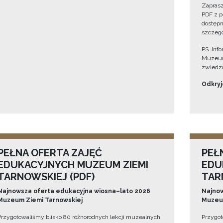
Zaprasz
PDF z p
dostępn
szczegó
PS. Inf
Muzeum
zwiedza
Odkryjc
PEŁNA OFERTA ZAJĘĆ
PEŁ
EDUKACYJNYCH MUZEUM ZIEMI
EDU
TARNOWSKIEJ (PDF)
TAR
Najnowsza oferta edukacyjna wiosna–lato 2026
Najnow
Muzeum Ziemi Tarnowskiej
Muzeum
Przygotowaliśmy blisko 80 różnorodnych lekcji muzealnych
Przygot