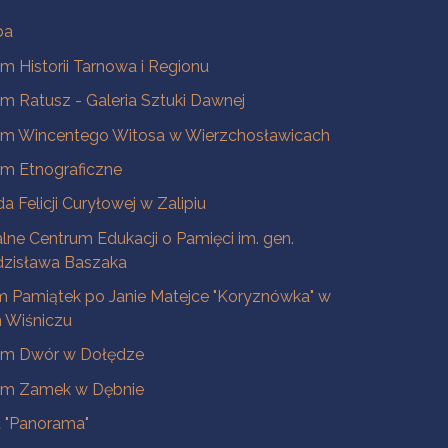
ba
 Historii Tarnowa i Regionu
 Ratusz - Galeria Sztuki Dawnej
m Wincentego Witosa w Wierzchosławicach
m Etnograficzne
a Felicji Curyłowej w Zalipiu
lne Centrum Edukacji o Pamięci im. gen.
dzisława Baszaka
 Pamiątek po Janie Matejce "Koryznówka" w
Wiśniczu
m Dwór w Dołędze
m Zamek w Dębnie
a "Panorama"