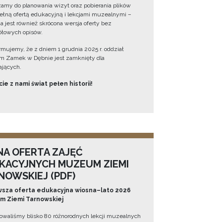
amy do planowania wizyt oraz pobierania plików
ełną ofertą edukacyjną i lekcjami muzealnymi –
a jest również skrócona wersja oferty bez
łowych opisów.
ormujemy, że z dniem 1 grudnia 2025 r. oddział
 Zamek w Dębnie jest zamknięty dla
jących.
ie z nami świat pełen historii!
NA OFERTA ZAJĘĆ
KACYJNYCH MUZEUM ZIEMI
NOWSKIEJ (PDF)
sza oferta edukacyjna wiosna–lato 2026
 Ziemi Tarnowskiej
owaliśmy blisko 80 różnorodnych lekcji muzealnych