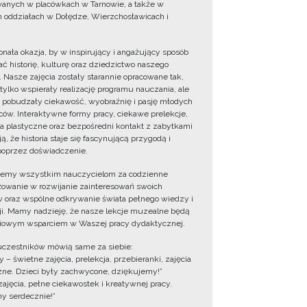
wanych w placówkach w Tarnowie, a także w
 oddziałach w Dołędze, Wierzchosławicach i
onała okazja, by w inspirujący i angażujący sposób
ć historię, kulturę oraz dziedzictwo naszego
. Nasze zajęcia zostały starannie opracowane tak,
 tylko wspierały realizację programu nauczania, ale
 pobudzały ciekawość, wyobraźnię i pasję młodych
ów. Interaktywne formy pracy, ciekawe prelekcje,
ia plastyczne oraz bezpośredni kontakt z zabytkami
ą, że historia staje się fascynującą przygodą i
oprzez doświadczenie.
jemy wszystkim nauczycielom za codzienne
owanie w rozwijanie zainteresowań swoich
 oraz wspólne odkrywanie świata pełnego wiedzy i
cji. Mamy nadzieję, że nasze lekcje muzealne będą
iowym wsparciem w Waszej pracy dydaktycznej.
uczestników mówią same za siebie:
 – świetne zajęcia, prelekcja, przebieranki, zajęcia
zne. Dzieci były zachwycone, dziękujemy!”
zajęcia, pełne ciekawostek i kreatywnej pracy.
y serdecznie!”