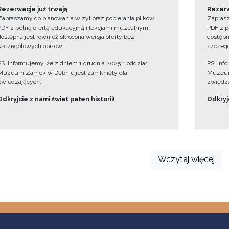
Rezerwacje już trwają
Rezerw
Zapraszamy do planowania wizyt oraz pobierania plików
Zaprasz
PDF z pełną ofertą edukacyjną i lekcjami muzealnymi –
PDF z p
dostępna jest również skrócona wersja oferty bez
dostępn
szczegółowych opisów.
szczegó
PS. Informujemy, że z dniem 1 grudnia 2025 r. oddział
PS. Inf
Muzeum Zamek w Dębnie jest zamknięty dla
Muzeum
zwiedzających.
zwiedza
Odkryjcie z nami świat pełen historii!
Odkryjc
Wczytaj więcej