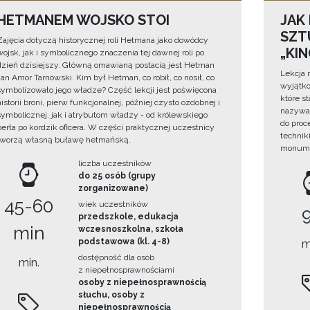
HETMANEM WOJSKO STOI
JAK
SZTU
Zajęcia dotyczą historycznej roli Hetmana jako dowódcy
„KI
wojsk, jak i symbolicznego znaczenia tej dawnej roli po
dzień dzisiejszy. Główną omawianą postacią jest Hetman
Lekcja 
Jan Amor Tarnowski. Kim był Hetman, co robił, co nosił, co
wyjątko
symbolizowało jego władze? Część lekcji jest poświęcona
które s
historii broni, pierw funkcjonalnej, później czysto ozdobnej i
nazywan
symbolicznej, jak i atrybutom władzy - od królewskiego
do proc
berła po kordzik oficera. W części praktycznej uczestnicy
technik
tworzą własną buławę hetmańską.
monume
liczba uczestników
do 25 osób (grupy
zorganizowane)
45-60
wiek uczestników
przedszkole, edukacja
min
wczesnoszkolna, szkoła
podstawowa (kl. 4-8)
m
dostępność dla osób
min.
z niepełnosprawnościami
osoby z niepełnosprawnością
słuchu, osoby z
niepełnosprawnością