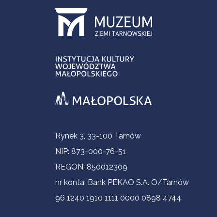
Informacje kontaktowe
Rynek 3, 33-100 Tarnów
NIP: 873-000-76-51
REGON: 850012309
nr konta: Bank PEKAO S.A. O/Tarnów
96 1240 1910 1111 0000 0898 4744