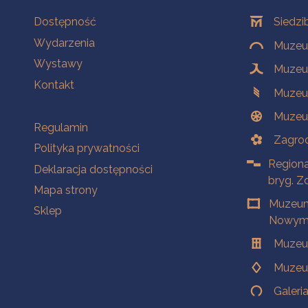
Na skróty
Oddziały
Dostępność
Siedzi
Wydarzenia
Muzeum
Wystawy
Muzeum
Kontakt
Muzeu
Muzeu
Na skróty
Regulamin
Zagrod
Polityka prywatności
Regiona
Deklaracja dostępności
bryg. Z
Mapa strony
Muzeum
Sklep
Nowym 
Muzeu
Muzeu
Galeri