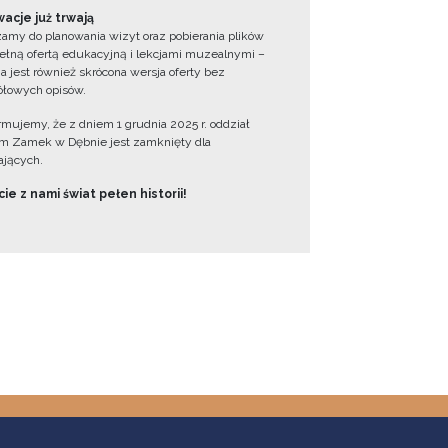
acje już trwają
amy do planowania wizyt oraz pobierania plików
ełną ofertą edukacyjną i lekcjami muzealnymi –
a jest również skrócona wersja oferty bez
łowych opisów.
ormujemy, że z dniem 1 grudnia 2025 r. oddział
 Zamek w Dębnie jest zamknięty dla
jących.
ie z nami świat pełen historii!