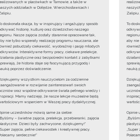
realizowanych w placówkach w Tarnowie, a także w
realizo
naszych oddziałach w Dołędze, Wierzchosławicach i
naszych
Zalipiu.
Zalipiu.
To doskonała okazja, by w inspirujący i angażujący sposób
To dosk
odkrywać historię, kulturę oraz dziedzictwo naszego
odkrywa
regionu. Nasze zajęcia zostały starannie opracowane tak,
regionu
aby nie tylko wspierały realizację programu nauczania, ale
aby nie
również pobudzały ciekawość, wyobraźnię i pasję młodych
również
odkrywców. Interaktywne formy pracy, ciekawe prelekcje,
odkrywc
działania plastyczne oraz bezpośredni kontakt z zabytkami
działan
sprawiają, że historia staje się fascynującą przygodą i
sprawiaj
nauką poprzez doświadczenie.
nauką p
Dziękujemy wszystkim nauczycielom za codzienne
Dzięku
zaangażowanie w rozwijanie zainteresowań swoich
zaangaż
uczniów oraz wspólne odkrywanie świata pełnego wiedzy i
uczniów
inspiracji. Mamy nadzieję, że nasze lekcje muzealne będą
inspira
wartościowym wsparciem w Waszej pracy dydaktycznej.
wartośc
Opinie uczestników mówią same za siebie:
Opinie 
„Byliśmy – świetne zajęcia, prelekcja, przebieranki, zajęcia
„Byliśmy
plastyczne. Dzieci były zachwycone, dziękujemy!”
plastyc
„Super zajęcia, pełne ciekawostek i kreatywnej pracy.
„Super 
Polecamy serdecznie!”
Polecam