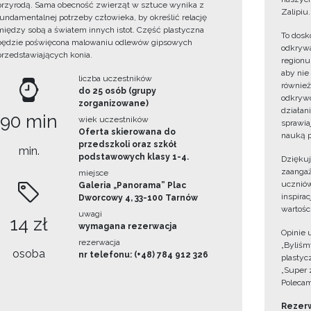
przyrodą. Sama obecność zwierząt w sztuce wynika z
Zalipiu.
fundamentalnej potrzeby człowieka, by określić relację
między sobą a światem innych istot. Część plastyczna
To dosk
będzie poświęcona malowaniu odlewów gipsowych
odkrywa
przedstawiających konia.
regionu
aby nie
liczba uczestników
również
do 25 osób (grupy
odkrywc
zorganizowane)
działan
90 min
wiek uczestników
sprawiaj
Oferta skierowana do
nauką p
przedszkoli oraz szkół
min.
podstawowych klasy 1-4.
Dzięku
zaangaż
miejsce
uczniów
Galeria „Panorama” Plac
inspira
Dworcowy 4, 33-100 Tarnów
wartośc
uwagi
14 zł
wymagana rezerwacja
Opinie 
rezerwacja
„Byliśmy
osoba
nr telefonu: (+48) 784 912 326
plastyc
„Super 
Polecam
Rezerw