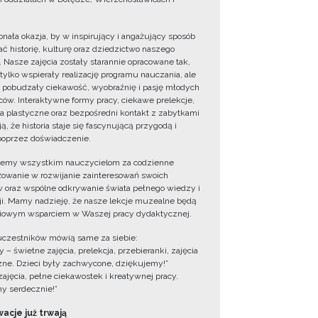
onała okazja, by w inspirujący i angażujący sposób
ć historię, kulturę oraz dziedzictwo naszego
. Nasze zajęcia zostały starannie opracowane tak,
 tylko wspierały realizację programu nauczania, ale
 pobudzały ciekawość, wyobraźnię i pasję młodych
ów. Interaktywne formy pracy, ciekawe prelekcje,
ia plastyczne oraz bezpośredni kontakt z zabytkami
ą, że historia staje się fascynującą przygodą i
oprzez doświadczenie.
jemy wszystkim nauczycielom za codzienne
owanie w rozwijanie zainteresowań swoich
 oraz wspólne odkrywanie świata pełnego wiedzy i
cji. Mamy nadzieję, że nasze lekcje muzealne będą
iowym wsparciem w Waszej pracy dydaktycznej.
uczestników mówią same za siebie:
 – świetne zajęcia, prelekcja, przebieranki, zajęcia
zne. Dzieci były zachwycone, dziękujemy!”
zajęcia, pełne ciekawostek i kreatywnej pracy.
y serdecznie!”
acje już trwają