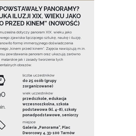
 POWSTAWAŁY PANORAMY?
KA ILUZJI XIX. WIEKU JAKO
NO PRZED KINEM” (NOWOŚĆ)
muzealna dotyczy panoram XIX. wieku jako
wego zjawiska łączącego sztukę, naukę i iluzję,
tanowiło formę immersyjnego doświadczenia
ego „kinem przed kinem”. Zajęcia nawiązują m.in.
esu powstawania panoram oraz ukazują zarówno
i malarskie jak i zasady tworzenia tych
ntalnych obrazów.
liczba uczestników
do 25 osób (grupy
zorganizowane)
90
wiek uczestników
przedszkole, edukacja
wczesnoszkolna, szkoła
in.
podstawowa (kl. 4-8), szkoły
ponadpodstawowe, seniorzy
miejsce
Galeria „Panorama”, Plac
Dworcowy 4, 33-100 Tarnów