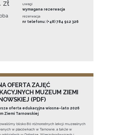
 zł
uwagi
wymagana rezerwacja
oba
rezerwacja
nr telefonu: (+48) 784 912 326
NA OFERTA ZAJĘĆ
KACYJNYCH MUZEUM ZIEMI
NOWSKIEJ (PDF)
sza oferta edukacyjna wiosna–lato 2026
 Ziemi Tarnowskiej
owaliśmy blisko 80 różnorodnych lekcji muzealnych
wanych w placówkach w Tarnowie, a także w
 oddziałach w Dołędze, Wierzchosławicach i