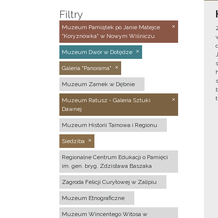
Filtry
Muzeum Pamiątek po Janie Matejce
"Koryznówka" w Nowym Wiśniczu
Muzeum Dwór w Dołędze
Galeria "Panorama"
Muzeum Zamek w Dębnie
Muzeum Ratusz - Galeria Sztuki
Dawnej
Muzeum Historii Tarnowa i Regionu
Siedziba
Regionalne Centrum Edukacji o Pamięci
im. gen. bryg. Zdzisława Baszaka
Zagroda Felicji Curyłowej w Zalipiu
Muzeum Etnograficzne
Muzeum Wincentego Witosa w