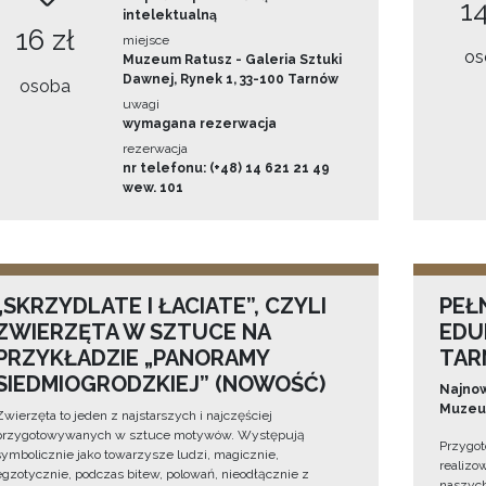
14
intelektualną
16 zł
miejsce
os
Muzeum Ratusz - Galeria Sztuki
Dawnej, Rynek 1, 33-100 Tarnów
osoba
uwagi
wymagana rezerwacja
rezerwacja
nr telefonu: (+48) 14 621 21 49
wew. 101
„SKRZYDLATE I ŁACIATE”, CZYLI
PEŁ
ZWIERZĘTA W SZTUCE NA
EDU
PRZYKŁADZIE „PANORAMY
TAR
SIEDMIOGRODZKIEJ” (NOWOŚĆ)
Najnow
Muzeum
Zwierzęta to jeden z najstarszych i najczęściej
przygotowywanych w sztuce motywów. Występują
Przygot
symbolicznie jako towarzysze ludzi, magicznie,
realizo
egzotycznie, podczas bitew, polowań, nieodłącznie z
naszych