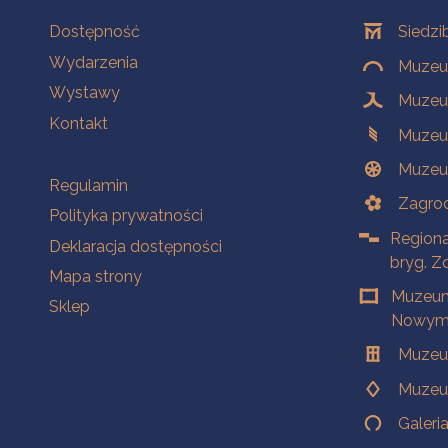
Na skróty
Oddziały
Dostępność
Siedzi
Wydarzenia
Muzeum
Wystawy
Muzeum
Kontakt
Muzeu
Muzeu
Na skróty
Regulamin
Zagrod
Polityka prywatności
Regiona
Deklaracja dostępności
bryg. Z
Mapa strony
Muzeum
Sklep
Nowym 
Muzeu
Muzeu
Galeri