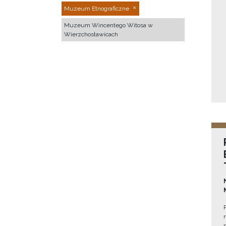
Muzeum Etnograficzne
Muzeum Wincentego Witosa w
Wierzchosławicach