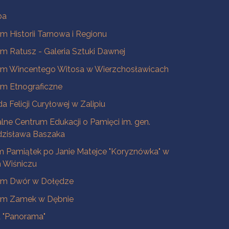
ba
 Historii Tarnowa i Regionu
 Ratusz - Galeria Sztuki Dawnej
m Wincentego Witosa w Wierzchosławicach
m Etnograficzne
a Felicji Curyłowej w Zalipiu
lne Centrum Edukacji o Pamięci im. gen.
dzisława Baszaka
 Pamiątek po Janie Matejce "Koryznówka" w
Wiśniczu
m Dwór w Dołędze
m Zamek w Dębnie
a "Panorama"