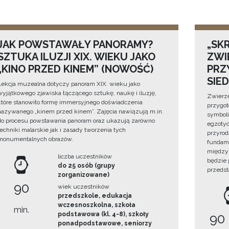
JAK POWSTAWAŁY PANORAMY?
„SKR
SZTUKA ILUZJI XIX. WIEKU JAKO
ZWI
„KINO PRZED KINEM” (NOWOŚĆ)
PRZ
SIE
Lekcja muzealna dotyczy panoram XIX. wieku jako
wyjątkowego zjawiska łączącego sztukę, naukę i iluzję,
Zwierzę
które stanowiło formę immersyjnego doświadczenia
przygo
nazywanego „kinem przed kinem”. Zajęcia nawiązują m.in.
symboli
do procesu powstawania panoram oraz ukazują zarówno
egzotyc
techniki malarskie jak i zasady tworzenia tych
przyrod
monumentalnych obrazów.
fundame
między 
liczba uczestników
będzie
do 25 osób (grupy
przedst
zorganizowane)
90
wiek uczestników
przedszkole, edukacja
wczesnoszkolna, szkoła
min.
podstawowa (kl. 4-8), szkoły
90
ponadpodstawowe, seniorzy