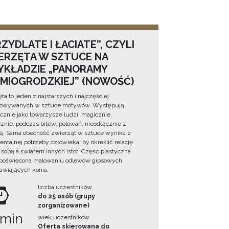
ZYDLATE I ŁACIATE”, CZYLI
ERZĘTA W SZTUCE NA
YKŁADZIE „PANORAMY
DMIOGRODZKIEJ” (NOWOŚĆ)
ta to jeden z najstarszych i najczęściej
towywanych w sztuce motywów. Występują
cznie jako towarzysze ludzi, magicznie,
znie, podczas bitew, polowań, nieodłącznie z
ą. Sama obecność zwierząt w sztuce wynika z
ntalnej potrzeby człowieka, by określić relację
sobą a światem innych istot. Część plastyczna
 poświęcona malowaniu odlewów gipsowych
awiających konia.
liczba uczestników
do 25 osób (grupy
zorganizowane)
 min
wiek uczestników
Oferta skierowana do