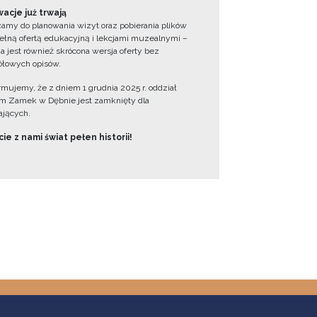
acje już trwają
amy do planowania wizyt oraz pobierania plików
ełną ofertą edukacyjną i lekcjami muzealnymi –
a jest również skrócona wersja oferty bez
łowych opisów.
ormujemy, że z dniem 1 grudnia 2025 r. oddział
 Zamek w Dębnie jest zamknięty dla
jących.
ie z nami świat pełen historii!