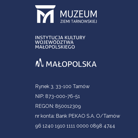
Informacje kontaktowe
Rynek 3, 33-100 Tarnów
NIP: 873-000-76-51
REGON: 850012309
nr konta: Bank PEKAO S.A. O/Tarnów
96 1240 1910 1111 0000 0898 4744