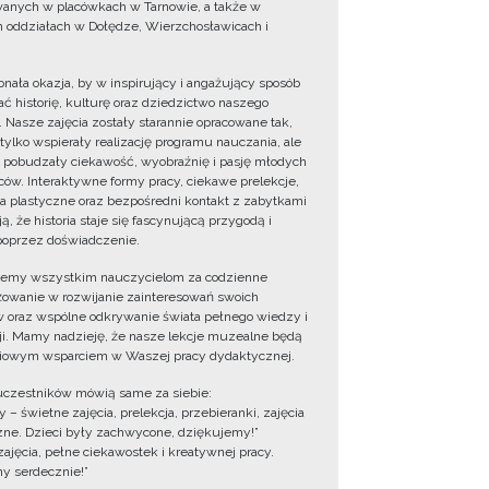
wanych w placówkach w Tarnowie, a także w
 oddziałach w Dołędze, Wierzchosławicach i
onała okazja, by w inspirujący i angażujący sposób
ć historię, kulturę oraz dziedzictwo naszego
. Nasze zajęcia zostały starannie opracowane tak,
 tylko wspierały realizację programu nauczania, ale
 pobudzały ciekawość, wyobraźnię i pasję młodych
ów. Interaktywne formy pracy, ciekawe prelekcje,
ia plastyczne oraz bezpośredni kontakt z zabytkami
ą, że historia staje się fascynującą przygodą i
oprzez doświadczenie.
jemy wszystkim nauczycielom za codzienne
owanie w rozwijanie zainteresowań swoich
 oraz wspólne odkrywanie świata pełnego wiedzy i
cji. Mamy nadzieję, że nasze lekcje muzealne będą
iowym wsparciem w Waszej pracy dydaktycznej.
uczestników mówią same za siebie:
 – świetne zajęcia, prelekcja, przebieranki, zajęcia
zne. Dzieci były zachwycone, dziękujemy!”
zajęcia, pełne ciekawostek i kreatywnej pracy.
y serdecznie!”