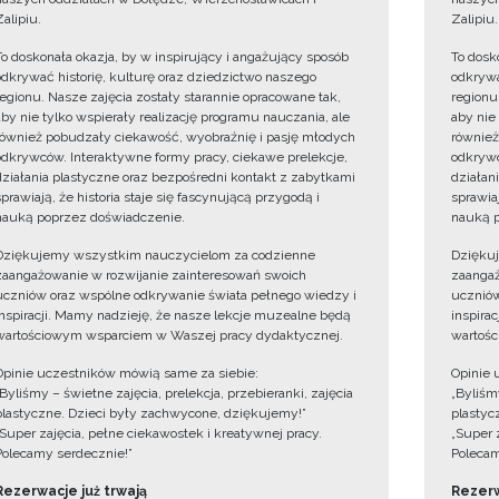
Zalipiu.
Zalipiu.
To doskonała okazja, by w inspirujący i angażujący sposób
To dosk
odkrywać historię, kulturę oraz dziedzictwo naszego
odkrywa
regionu. Nasze zajęcia zostały starannie opracowane tak,
regionu
aby nie tylko wspierały realizację programu nauczania, ale
aby nie
również pobudzały ciekawość, wyobraźnię i pasję młodych
również
odkrywców. Interaktywne formy pracy, ciekawe prelekcje,
odkrywc
działania plastyczne oraz bezpośredni kontakt z zabytkami
działan
sprawiają, że historia staje się fascynującą przygodą i
sprawiaj
nauką poprzez doświadczenie.
nauką p
Dziękujemy wszystkim nauczycielom za codzienne
Dzięku
zaangażowanie w rozwijanie zainteresowań swoich
zaangaż
uczniów oraz wspólne odkrywanie świata pełnego wiedzy i
uczniów
inspiracji. Mamy nadzieję, że nasze lekcje muzealne będą
inspira
wartościowym wsparciem w Waszej pracy dydaktycznej.
wartośc
Opinie uczestników mówią same za siebie:
Opinie 
„Byliśmy – świetne zajęcia, prelekcja, przebieranki, zajęcia
„Byliśmy
plastyczne. Dzieci były zachwycone, dziękujemy!”
plastyc
„Super zajęcia, pełne ciekawostek i kreatywnej pracy.
„Super 
Polecamy serdecznie!”
Polecam
Rezerwacje już trwają
Rezerw