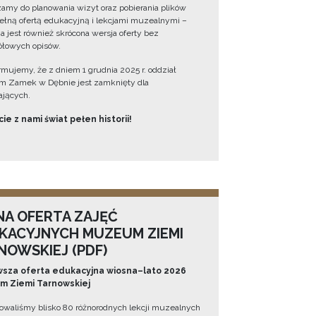
amy do planowania wizyt oraz pobierania plików
ełną ofertą edukacyjną i lekcjami muzealnymi –
a jest również skrócona wersja oferty bez
łowych opisów.
ormujemy, że z dniem 1 grudnia 2025 r. oddział
 Zamek w Dębnie jest zamknięty dla
jących.
ie z nami świat pełen historii!
NA OFERTA ZAJĘĆ
KACYJNYCH MUZEUM ZIEMI
NOWSKIEJ (PDF)
sza oferta edukacyjna wiosna–lato 2026
 Ziemi Tarnowskiej
owaliśmy blisko 80 różnorodnych lekcji muzealnych