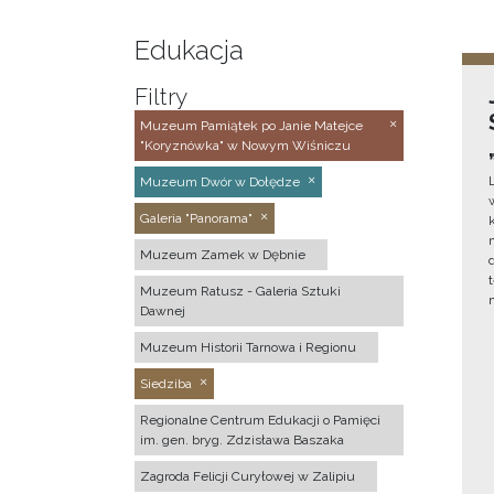
Edukacja
Filtry
Muzeum Pamiątek po Janie Matejce
"Koryznówka" w Nowym Wiśniczu
Muzeum Dwór w Dołędze
Galeria "Panorama"
Muzeum Zamek w Dębnie
Muzeum Ratusz - Galeria Sztuki
Dawnej
Muzeum Historii Tarnowa i Regionu
Siedziba
Regionalne Centrum Edukacji o Pamięci
im. gen. bryg. Zdzisława Baszaka
Zagroda Felicji Curyłowej w Zalipiu