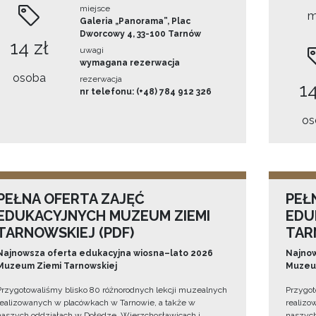
miejsce
m
Galeria „Panorama”, Plac
Dworcowy 4, 33-100 Tarnów
14 zł
uwagi
wymagana rezerwacja
osoba
rezerwacja
14
nr telefonu: (+48) 784 912 326
os
PEŁNA OFERTA ZAJĘĆ
PEŁ
EDUKACYJNYCH MUZEUM ZIEMI
EDU
TARNOWSKIEJ (PDF)
TAR
Najnowsza oferta edukacyjna wiosna–lato 2026
Najnow
Muzeum Ziemi Tarnowskiej
Muzeum
Przygotowaliśmy blisko 80 różnorodnych lekcji muzealnych
Przygot
realizowanych w placówkach w Tarnowie, a także w
realizo
naszych oddziałach w Dołędze, Wierzchosławicach i
naszych