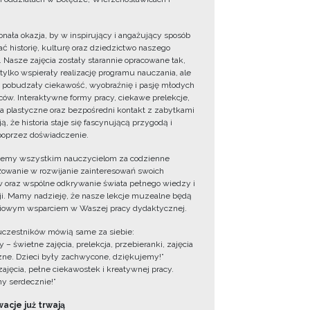
onała okazja, by w inspirujący i angażujący sposób
ć historię, kulturę oraz dziedzictwo naszego
. Nasze zajęcia zostały starannie opracowane tak,
 tylko wspierały realizację programu nauczania, ale
 pobudzały ciekawość, wyobraźnię i pasję młodych
ów. Interaktywne formy pracy, ciekawe prelekcje,
ia plastyczne oraz bezpośredni kontakt z zabytkami
ą, że historia staje się fascynującą przygodą i
oprzez doświadczenie.
jemy wszystkim nauczycielom za codzienne
owanie w rozwijanie zainteresowań swoich
 oraz wspólne odkrywanie świata pełnego wiedzy i
cji. Mamy nadzieję, że nasze lekcje muzealne będą
iowym wsparciem w Waszej pracy dydaktycznej.
uczestników mówią same za siebie:
 – świetne zajęcia, prelekcja, przebieranki, zajęcia
zne. Dzieci były zachwycone, dziękujemy!”
zajęcia, pełne ciekawostek i kreatywnej pracy.
y serdecznie!”
acje już trwają