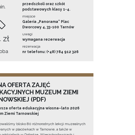
przedszkoli oraz szkół
in.
podstawowych klasy 1-4.
miejsce
Galeria „Panorama” Plac
Dworcowy 4, 33-100 Tarnów
uwagi
 zł
wymagana rezerwacja
rezerwacja
oba
nr telefonu: (+48) 784 912 326
NA OFERTA ZAJĘĆ
KACYJNYCH MUZEUM ZIEMI
NOWSKIEJ (PDF)
sza oferta edukacyjna wiosna–lato 2026
 Ziemi Tarnowskiej
owaliśmy blisko 80 różnorodnych lekcji muzealnych
wanych w placówkach w Tarnowie, a także w
 oddziałach w Dołędze, Wierzchosławicach i