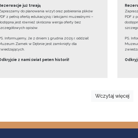
Rezerwacje już trwają
Rezerw
Zapraszamy do planowania wizyt oraz pobierania plików
Zaprasz
PDF z pełną ofertą edukacyjną i lekcjami muzealnymi –
PDF z p
dostępna jest również skrócona wersja oferty bez
dostępn
szczegółowych opisów.
szczegó
PS. Informujemy, że z dniem 1 grudnia 2025 r. oddział
PS. Inf
Muzeum Zamek w Dębnie jest zamknięty dla
Muzeum
zwiedzających.
zwiedza
Odkryjcie z nami świat pełen historii!
Odkryjc
Wczytaj więcej