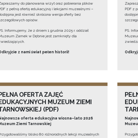
Zapraszamy do planowania wizyt oraz pobierania plików
Zaprasz
PDF z pełną ofertą edukacyjną i lekcjami muzealnymi –
PDF z p
dostępna jest również skrócona wersja oferty bez
dostępn
szczegółowych opisów.
szczegó
PS. Informujemy, że z dniem 1 grudnia 2025 r. oddział
PS. Inf
Muzeum Zamek w Dębnie jest zamknięty dla
Muzeum
zwiedzających.
zwiedza
Odkryjcie z nami świat pełen historii!
Odkryjc
PEŁNA OFERTA ZAJĘĆ
PEŁ
EDUKACYJNYCH MUZEUM ZIEMI
EDU
TARNOWSKIEJ (PDF)
TAR
Najnowsza oferta edukacyjna wiosna–lato 2026
Najnow
Muzeum Ziemi Tarnowskiej
Muzeum
Przygotowaliśmy blisko 80 różnorodnych lekcji muzealnych
Przygot