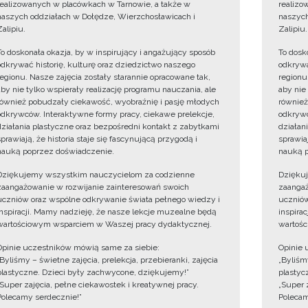
realizowanych w placówkach w Tarnowie, a także w
realizo
naszych oddziałach w Dołędze, Wierzchosławicach i
naszych
Zalipiu.
Zalipiu.
To doskonała okazja, by w inspirujący i angażujący sposób
To dosk
odkrywać historię, kulturę oraz dziedzictwo naszego
odkrywa
regionu. Nasze zajęcia zostały starannie opracowane tak,
regionu
aby nie tylko wspierały realizację programu nauczania, ale
aby nie
również pobudzały ciekawość, wyobraźnię i pasję młodych
również
odkrywców. Interaktywne formy pracy, ciekawe prelekcje,
odkrywc
działania plastyczne oraz bezpośredni kontakt z zabytkami
działan
sprawiają, że historia staje się fascynującą przygodą i
sprawiaj
nauką poprzez doświadczenie.
nauką p
Dziękujemy wszystkim nauczycielom za codzienne
Dzięku
zaangażowanie w rozwijanie zainteresowań swoich
zaangaż
uczniów oraz wspólne odkrywanie świata pełnego wiedzy i
uczniów
inspiracji. Mamy nadzieję, że nasze lekcje muzealne będą
inspira
wartościowym wsparciem w Waszej pracy dydaktycznej.
wartośc
Opinie uczestników mówią same za siebie:
Opinie 
„Byliśmy – świetne zajęcia, prelekcja, przebieranki, zajęcia
„Byliśmy
plastyczne. Dzieci były zachwycone, dziękujemy!”
plastyc
„Super zajęcia, pełne ciekawostek i kreatywnej pracy.
„Super 
Polecamy serdecznie!”
Polecam