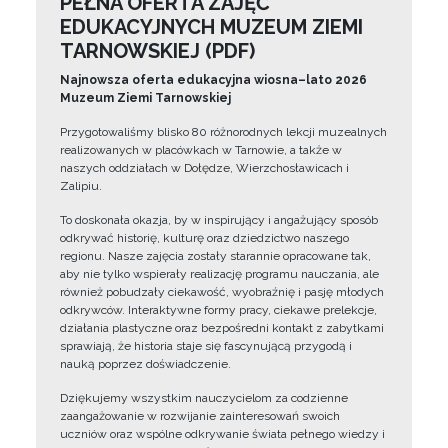
PEŁNA OFERTA ZAJĘĆ
EDUKACYJNYCH MUZEUM ZIEMI
TARNOWSKIEJ (PDF)
Najnowsza oferta edukacyjna wiosna–lato 2026
Muzeum Ziemi Tarnowskiej
Przygotowaliśmy blisko 80 różnorodnych lekcji muzealnych
realizowanych w placówkach w Tarnowie, a także w
naszych oddziałach w Dołędze, Wierzchosławicach i
Zalipiu.
To doskonała okazja, by w inspirujący i angażujący sposób
odkrywać historię, kulturę oraz dziedzictwo naszego
regionu. Nasze zajęcia zostały starannie opracowane tak,
aby nie tylko wspierały realizację programu nauczania, ale
również pobudzały ciekawość, wyobraźnię i pasję młodych
odkrywców. Interaktywne formy pracy, ciekawe prelekcje,
działania plastyczne oraz bezpośredni kontakt z zabytkami
sprawiają, że historia staje się fascynującą przygodą i
nauką poprzez doświadczenie.
Dziękujemy wszystkim nauczycielom za codzienne
zaangażowanie w rozwijanie zainteresowań swoich
uczniów oraz wspólne odkrywanie świata pełnego wiedzy i