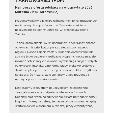
TARNOWSKIEJ (PDF)
Najnowsza oferta edukacyjna wiosna–lato 2026
Muzeum Ziemi Tarnowskiej
Przygotowaliśmy blisko 80 różnorodnych lekcji muzealnych
realizowanych w placówkach w Tarnowie, a także w
naszych oddziałach w Dołędze, Wierzchosławicach i
Zalipiu.
To doskonała okazja, by w inspirujący i angażujący sposób
odkrywać historię, kulturę oraz dziedzictwo naszego
regionu. Nasze zajęcia zostały starannie opracowane tak,
aby nie tylko wspierały realizację programu nauczania, ale
również pobudzały ciekawość, wyobraźnię i pasję młodych
odkrywców. Interaktywne formy pracy, ciekawe prelekcje,
działania plastyczne oraz bezpośredni kontakt z zabytkami
sprawiają, że historia staje się fascynującą przygodą i
nauką poprzez doświadczenie.
Dziękujemy wszystkim nauczycielom za codzienne
zaangażowanie w rozwijanie zainteresowań swoich
uczniów oraz wspólne odkrywanie świata pełnego wiedzy i
inspiracji. Mamy nadzieję, że nasze lekcje muzealne będą
wartościowym wsparciem w Waszej pracy dydaktycznej.