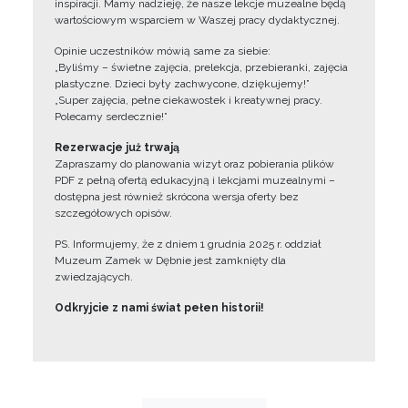
inspiracji. Mamy nadzieję, że nasze lekcje muzealne będą
wartościowym wsparciem w Waszej pracy dydaktycznej.
Opinie uczestników mówią same za siebie:
„Byliśmy – świetne zajęcia, prelekcja, przebieranki, zajęcia
plastyczne. Dzieci były zachwycone, dziękujemy!”
„Super zajęcia, pełne ciekawostek i kreatywnej pracy.
Polecamy serdecznie!”
Rezerwacje już trwają
Zapraszamy do planowania wizyt oraz pobierania plików
PDF z pełną ofertą edukacyjną i lekcjami muzealnymi –
dostępna jest również skrócona wersja oferty bez
szczegółowych opisów.
PS. Informujemy, że z dniem 1 grudnia 2025 r. oddział
Muzeum Zamek w Dębnie jest zamknięty dla
zwiedzających.
Odkryjcie z nami świat pełen historii!