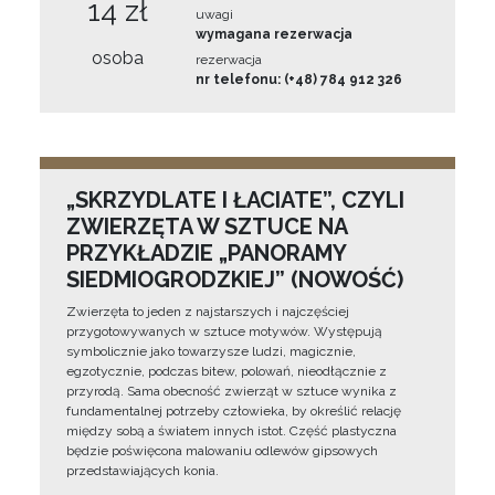
14 zł
uwagi
wymagana rezerwacja
osoba
rezerwacja
nr telefonu: (+48) 784 912 326
„SKRZYDLATE I ŁACIATE”, CZYLI
ZWIERZĘTA W SZTUCE NA
PRZYKŁADZIE „PANORAMY
SIEDMIOGRODZKIEJ” (NOWOŚĆ)
Zwierzęta to jeden z najstarszych i najczęściej
przygotowywanych w sztuce motywów. Występują
symbolicznie jako towarzysze ludzi, magicznie,
egzotycznie, podczas bitew, polowań, nieodłącznie z
przyrodą. Sama obecność zwierząt w sztuce wynika z
fundamentalnej potrzeby człowieka, by określić relację
między sobą a światem innych istot. Część plastyczna
będzie poświęcona malowaniu odlewów gipsowych
przedstawiających konia.