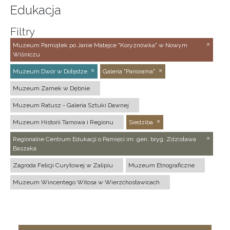
Edukacja
Filtry
Muzeum Pamiątek po Janie Matejce "Koryznówka" w Nowym
Wiśniczu
Muzeum Dwór w Dołędze
Galeria "Panorama"
Muzeum Zamek w Dębnie
Muzeum Ratusz - Galeria Sztuki Dawnej
Muzeum Historii Tarnowa i Regionu
Siedziba
Regionalne Centrum Edukacji o Pamięci im. gen. bryg. Zdzisława
Baszaka
Zagroda Felicji Curyłowej w Zalipiu
Muzeum Etnograficzne
Muzeum Wincentego Witosa w Wierzchosławicach