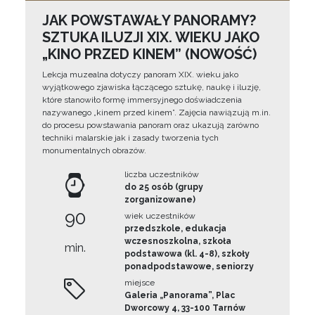
JAK POWSTAWAŁY PANORAMY?
SZTUKA ILUZJI XIX. WIEKU JAKO
„KINO PRZED KINEM” (NOWOŚĆ)
Lekcja muzealna dotyczy panoram XIX. wieku jako
wyjątkowego zjawiska łączącego sztukę, naukę i iluzję,
które stanowiło formę immersyjnego doświadczenia
nazywanego „kinem przed kinem”. Zajęcia nawiązują m.in.
do procesu powstawania panoram oraz ukazują zarówno
techniki malarskie jak i zasady tworzenia tych
monumentalnych obrazów.
liczba uczestników
do 25 osób (grupy
zorganizowane)
90
wiek uczestników
przedszkole, edukacja
wczesnoszkolna, szkoła
min.
podstawowa (kl. 4-8), szkoły
ponadpodstawowe, seniorzy
miejsce
Galeria „Panorama”, Plac
Dworcowy 4, 33-100 Tarnów