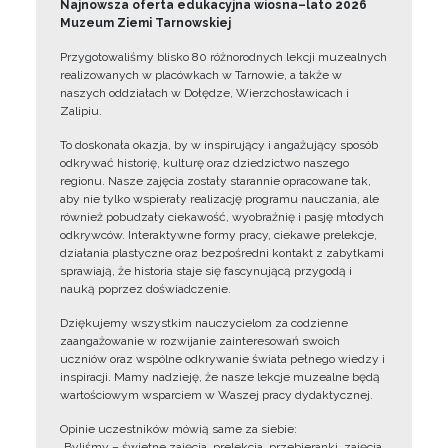
Najnowsza oferta edukacyjna wiosna–lato 2026
Muzeum Ziemi Tarnowskiej
Przygotowaliśmy blisko 80 różnorodnych lekcji muzealnych
realizowanych w placówkach w Tarnowie, a także w
naszych oddziałach w Dołędze, Wierzchosławicach i
Zalipiu.
To doskonała okazja, by w inspirujący i angażujący sposób
odkrywać historię, kulturę oraz dziedzictwo naszego
regionu. Nasze zajęcia zostały starannie opracowane tak,
aby nie tylko wspierały realizację programu nauczania, ale
również pobudzały ciekawość, wyobraźnię i pasję młodych
odkrywców. Interaktywne formy pracy, ciekawe prelekcje,
działania plastyczne oraz bezpośredni kontakt z zabytkami
sprawiają, że historia staje się fascynującą przygodą i
nauką poprzez doświadczenie.
Dziękujemy wszystkim nauczycielom za codzienne
zaangażowanie w rozwijanie zainteresowań swoich
uczniów oraz wspólne odkrywanie świata pełnego wiedzy i
inspiracji. Mamy nadzieję, że nasze lekcje muzealne będą
wartościowym wsparciem w Waszej pracy dydaktycznej.
Opinie uczestników mówią same za siebie:
„Byliśmy – świetne zajęcia, prelekcja, przebieranki, zajęcia