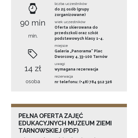
liczba uczestników
do 25 osób (grupy
zorganizowane)
90 min
wiek uczestników
Oferta skierowana do
przedszkoli oraz szkół
min.
podstawowych klasy 1-4.
miejsce
Galeria „Panorama” Plac
Dworcowy 4, 33-100 Tarnów
uwagi
14 zł
wymagana rezerwacja
rezerwacja
osoba
nr telefonu: (+48) 784 912 326
PEŁNA OFERTA ZAJĘĆ
EDUKACYJNYCH MUZEUM ZIEMI
TARNOWSKIEJ (PDF)