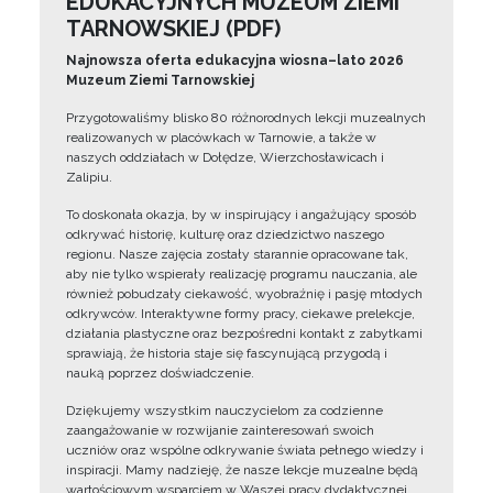
EDUKACYJNYCH MUZEUM ZIEMI
TARNOWSKIEJ (PDF)
Najnowsza oferta edukacyjna wiosna–lato 2026
Muzeum Ziemi Tarnowskiej
Przygotowaliśmy blisko 80 różnorodnych lekcji muzealnych
realizowanych w placówkach w Tarnowie, a także w
naszych oddziałach w Dołędze, Wierzchosławicach i
Zalipiu.
To doskonała okazja, by w inspirujący i angażujący sposób
odkrywać historię, kulturę oraz dziedzictwo naszego
regionu. Nasze zajęcia zostały starannie opracowane tak,
aby nie tylko wspierały realizację programu nauczania, ale
również pobudzały ciekawość, wyobraźnię i pasję młodych
odkrywców. Interaktywne formy pracy, ciekawe prelekcje,
działania plastyczne oraz bezpośredni kontakt z zabytkami
sprawiają, że historia staje się fascynującą przygodą i
nauką poprzez doświadczenie.
Dziękujemy wszystkim nauczycielom za codzienne
zaangażowanie w rozwijanie zainteresowań swoich
uczniów oraz wspólne odkrywanie świata pełnego wiedzy i
inspiracji. Mamy nadzieję, że nasze lekcje muzealne będą
wartościowym wsparciem w Waszej pracy dydaktycznej.