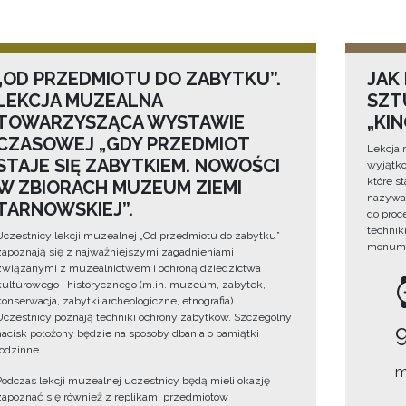
„OD PRZEDMIOTU DO ZABYTKU”.
JAK
LEKCJA MUZEALNA
SZTU
TOWARZYSZĄCA WYSTAWIE
„KI
CZASOWEJ „GDY PRZEDMIOT
Lekcja 
STAJE SIĘ ZABYTKIEM. NOWOŚCI
wyjątko
które s
W ZBIORACH MUZEUM ZIEMI
nazywan
TARNOWSKIEJ”.
do proc
technik
Uczestnicy lekcji muzealnej „Od przedmiotu do zabytku”
monume
zapoznają się z najważniejszymi zagadnieniami
związanymi z muzealnictwem i ochroną dziedzictwa
kulturowego i historycznego (m.in. muzeum, zabytek,
konserwacja, zabytki archeologiczne, etnografia).
Uczestnicy poznają techniki ochrony zabytków. Szczególny
nacisk położony będzie na sposoby dbania o pamiątki
rodzinne.
m
Podczas lekcji muzealnej uczestnicy będą mieli okazję
zapoznać się również z replikami przedmiotów