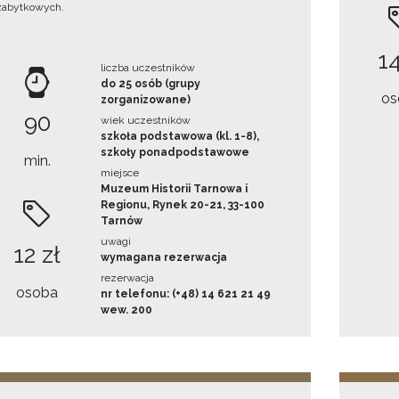
zabytkowych.
14
liczba uczestników
do 25 osób (grupy
os
zorganizowane)
90
wiek uczestników
szkoła podstawowa (kl. 1-8),
szkoły ponadpodstawowe
min.
miejsce
Muzeum Historii Tarnowa i
Regionu, Rynek 20-21, 33-100
Tarnów
uwagi
12 zł
wymagana rezerwacja
rezerwacja
osoba
nr telefonu: (+48) 14 621 21 49
wew. 200