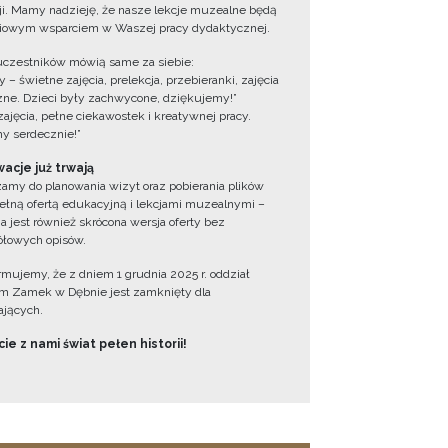
cji. Mamy nadzieję, że nasze lekcje muzealne będą
iowym wsparciem w Waszej pracy dydaktycznej.
uczestników mówią same za siebie:
 – świetne zajęcia, prelekcja, przebieranki, zajęcia
zne. Dzieci były zachwycone, dziękujemy!”
zajęcia, pełne ciekawostek i kreatywnej pracy.
y serdecznie!”
acje już trwają
amy do planowania wizyt oraz pobierania plików
ełną ofertą edukacyjną i lekcjami muzealnymi –
a jest również skrócona wersja oferty bez
łowych opisów.
ormujemy, że z dniem 1 grudnia 2025 r. oddział
 Zamek w Dębnie jest zamknięty dla
jących.
ie z nami świat pełen historii!