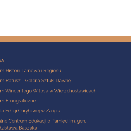
ba
 Historii Tarnowa i Regionu
 Ratusz - Galeria Sztuki Dawnej
m Wincentego Witosa w Wierzchosławicach
m Etnograficzne
a Felicji Curyłowej w Zalipiu
lne Centrum Edukacji o Pamięci im. gen.
dzisława Baszaka