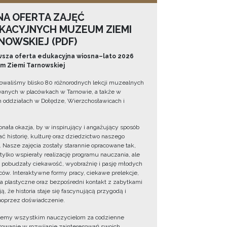
NA OFERTA ZAJĘĆ
KACYJNYCH MUZEUM ZIEMI
NOWSKIEJ (PDF)
sza oferta edukacyjna wiosna–lato 2026
 Ziemi Tarnowskiej
owaliśmy blisko 80 różnorodnych lekcji muzealnych
wanych w placówkach w Tarnowie, a także w
 oddziałach w Dołędze, Wierzchosławicach i
onała okazja, by w inspirujący i angażujący sposób
ć historię, kulturę oraz dziedzictwo naszego
. Nasze zajęcia zostały starannie opracowane tak,
 tylko wspierały realizację programu nauczania, ale
 pobudzały ciekawość, wyobraźnię i pasję młodych
ów. Interaktywne formy pracy, ciekawe prelekcje,
ia plastyczne oraz bezpośredni kontakt z zabytkami
ą, że historia staje się fascynującą przygodą i
oprzez doświadczenie.
jemy wszystkim nauczycielom za codzienne
owanie w rozwijanie zainteresowań swoich