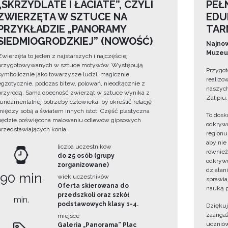
„SKRZYDLATE I ŁACIATE”, CZYLI
PEŁ
ZWIERZĘTA W SZTUCE NA
EDU
PRZYKŁADZIE „PANORAMY
TAR
SIEDMIOGRODZKIEJ” (NOWOŚĆ)
Najnow
Muzeum
Zwierzęta to jeden z najstarszych i najczęściej
przygotowywanych w sztuce motywów. Występują
Przygot
symbolicznie jako towarzysze ludzi, magicznie,
realizo
egzotycznie, podczas bitew, polowań, nieodłącznie z
naszych
przyrodą. Sama obecność zwierząt w sztuce wynika z
Zalipiu.
fundamentalnej potrzeby człowieka, by określić relację
między sobą a światem innych istot. Część plastyczna
To dosk
będzie poświęcona malowaniu odlewów gipsowych
odkrywa
przedstawiających konia.
regionu
aby nie
liczba uczestników
również
do 25 osób (grupy
odkrywc
zorganizowane)
działan
90 min
wiek uczestników
sprawiaj
Oferta skierowana do
nauką p
przedszkoli oraz szkół
min.
podstawowych klasy 1-4.
Dzięku
zaangaż
miejsce
uczniów
Galeria „Panorama” Plac