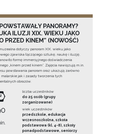
 POWSTAWAŁY PANORAMY?
KA ILUZJI XIX. WIEKU JAKO
NO PRZED KINEM” (NOWOŚĆ)
muzealna dotyczy panoram XIX. wieku jako
wego zjawiska łączącego sztukę, naukę i iluzję,
tanowiło formę immersyjnego doświadczenia
ego „kinem przed kinem”. Zajęcia nawiązują m.in.
esu powstawania panoram oraz ukazują zarówno
i malarskie jak i zasady tworzenia tych
ntalnych obrazów.
liczba uczestników
do 25 osób (grupy
zorganizowane)
90
wiek uczestników
przedszkole, edukacja
wczesnoszkolna, szkoła
in.
podstawowa (kl. 4-8), szkoły
ponadpodstawowe, seniorzy