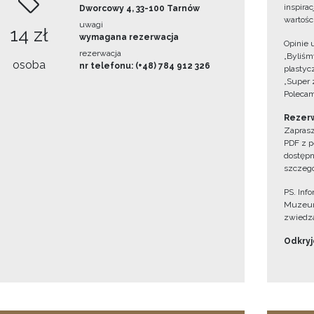
inspira
Dworcowy 4, 33-100 Tarnów
wartośc
uwagi
14 zł
wymagana rezerwacja
Opinie 
rezerwacja
„Byliśmy
osoba
nr telefonu: (+48) 784 912 326
plastyc
„Super 
Polecam
Rezerw
Zaprasz
PDF z p
dostępn
szczegó
PS. Inf
Muzeum
zwiedza
Odkryjc