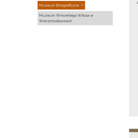
Muzeum Etnograficzne
Muzeum Wincentego Witosa w
Wierzchosławicach