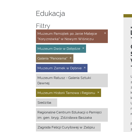
Edukacja
Filtry
Muzeum Pamiątek po Janie Matejce
"Koryznówka" w Nowym Wiśniczu
Muzeum Dwór w Dołędze
Galeria "Panorama"
Muzeum Zamek w Dębnie
Muzeum Ratusz - Galeria Sztuki
Dawnej
Muzeum Historii Tarnowa i Regionu
Siedziba
Regionalne Centrum Edukacji o Pamięci
im. gen. bryg. Zdzisława Baszaka
Zagroda Felicji Curyłowej w Zalipiu