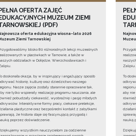
PEŁNA OFERTA ZAJĘĆ
PEŁ
EDUKACYJNYCH MUZEUM ZIEMI
EDU
TARNOWSKIEJ (PDF)
TAR
Najnowsza oferta edukacyjna wiosna–lato 2026
Najnow
Muzeum Ziemi Tarnowskiej
Muzeum
Przygotowaliśmy blisko 80 różnorodnych lekcji muzealnych
Przygot
realizowanych w placówkach w Tarnowie, a także w
realizo
naszych oddziałach w Dołędze, Wierzchosławicach i
naszych
Zalipiu.
Zalipiu.
To doskonała okazja, by w inspirujący i angażujący sposób
To dosk
odkrywać historię, kulturę oraz dziedzictwo naszego
odkrywa
regionu. Nasze zajęcia zostały starannie opracowane tak,
regionu
aby nie tylko wspierały realizację programu nauczania, ale
aby nie
również pobudzały ciekawość, wyobraźnię i pasję młodych
również
odkrywców. Interaktywne formy pracy, ciekawe prelekcje,
odkrywc
działania plastyczne oraz bezpośredni kontakt z zabytkami
działan
sprawiają, że historia staje się fascynującą przygodą i
sprawiaj
nauką poprzez doświadczenie.
nauką p
Dziękujemy wszystkim nauczycielom za codzienne
Dzięku
zaangażowanie w rozwijanie zainteresowań swoich
zaangaż