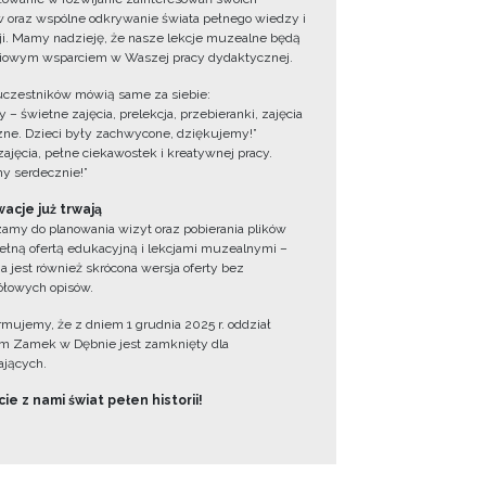
 oraz wspólne odkrywanie świata pełnego wiedzy i
cji. Mamy nadzieję, że nasze lekcje muzealne będą
iowym wsparciem w Waszej pracy dydaktycznej.
uczestników mówią same za siebie:
 – świetne zajęcia, prelekcja, przebieranki, zajęcia
zne. Dzieci były zachwycone, dziękujemy!”
zajęcia, pełne ciekawostek i kreatywnej pracy.
y serdecznie!”
acje już trwają
amy do planowania wizyt oraz pobierania plików
ełną ofertą edukacyjną i lekcjami muzealnymi –
a jest również skrócona wersja oferty bez
łowych opisów.
ormujemy, że z dniem 1 grudnia 2025 r. oddział
 Zamek w Dębnie jest zamknięty dla
jących.
ie z nami świat pełen historii!