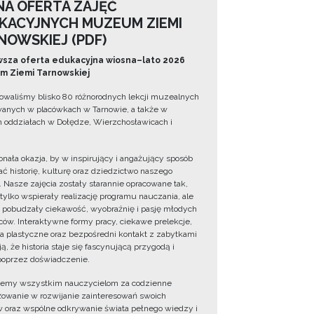
NA OFERTA ZAJĘĆ
KACYJNYCH MUZEUM ZIEMI
NOWSKIEJ (PDF)
sza oferta edukacyjna wiosna–lato 2026
 Ziemi Tarnowskiej
owaliśmy blisko 80 różnorodnych lekcji muzealnych
wanych w placówkach w Tarnowie, a także w
 oddziałach w Dołędze, Wierzchosławicach i
onała okazja, by w inspirujący i angażujący sposób
ć historię, kulturę oraz dziedzictwo naszego
. Nasze zajęcia zostały starannie opracowane tak,
 tylko wspierały realizację programu nauczania, ale
 pobudzały ciekawość, wyobraźnię i pasję młodych
ów. Interaktywne formy pracy, ciekawe prelekcje,
ia plastyczne oraz bezpośredni kontakt z zabytkami
ą, że historia staje się fascynującą przygodą i
oprzez doświadczenie.
jemy wszystkim nauczycielom za codzienne
owanie w rozwijanie zainteresowań swoich
 oraz wspólne odkrywanie świata pełnego wiedzy i