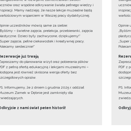
uczniów oraz wspólne odkrywanie świata pełnego wiedzy i
uczniów
inspiracji. Mamy nadzieję, że nasze lekcje muzealne będą
inspira
wartościowym wsparciem w Waszej pracy dydaktycznej.
wartośc
Opinie uczestników mówią same za siebie:
Opinie 
„Byliśmy – świetne zajęcia, prelekcja, przebieranki, zajęcia
„Byliśmy
plastyczne. Dzieci były zachwycone, dziękujemy!”
plastyc
„Super zajęcia, pełne ciekawostek i kreatywnej pracy.
„Super 
Polecamy serdecznie!”
Polecam
Rezerwacje już trwają
Rezerw
Zapraszamy do planowania wizyt oraz pobierania plików
Zaprasz
PDF z pełną ofertą edukacyjną i lekcjami muzealnymi –
PDF z p
dostępna jest również skrócona wersja oferty bez
dostępn
szczegółowych opisów.
szczegó
PS. Informujemy, że z dniem 1 grudnia 2025 r. oddział
PS. Inf
Muzeum Zamek w Dębnie jest zamknięty dla
Muzeum
zwiedzających.
zwiedza
Odkryjcie z nami świat pełen historii!
Odkryjc