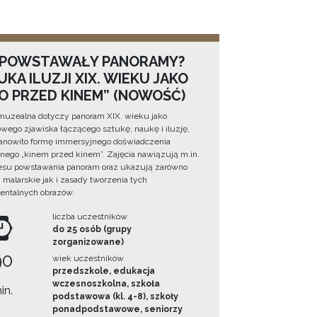
 POWSTAWAŁY PANORAMY?
KA ILUZJI XIX. WIEKU JAKO
NO PRZED KINEM” (NOWOŚĆ)
muzealna dotyczy panoram XIX. wieku jako
wego zjawiska łączącego sztukę, naukę i iluzję,
tanowiło formę immersyjnego doświadczenia
ego „kinem przed kinem”. Zajęcia nawiązują m.in.
esu powstawania panoram oraz ukazują zarówno
i malarskie jak i zasady tworzenia tych
ntalnych obrazów.
liczba uczestników
do 25 osób (grupy
zorganizowane)
90
wiek uczestników
przedszkole, edukacja
wczesnoszkolna, szkoła
in.
podstawowa (kl. 4-8), szkoły
ponadpodstawowe, seniorzy