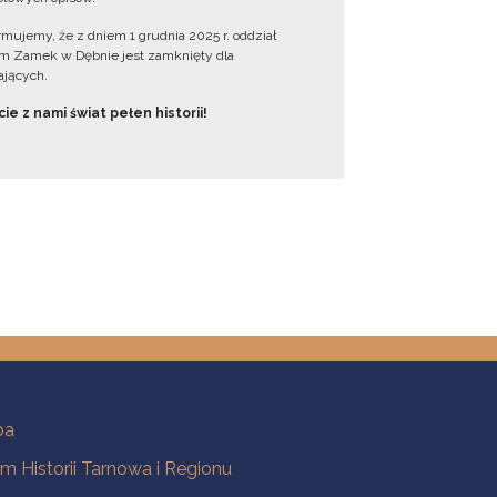
ormujemy, że z dniem 1 grudnia 2025 r. oddział
 Zamek w Dębnie jest zamknięty dla
jących.
ie z nami świat pełen historii!
ba
 Historii Tarnowa i Regionu