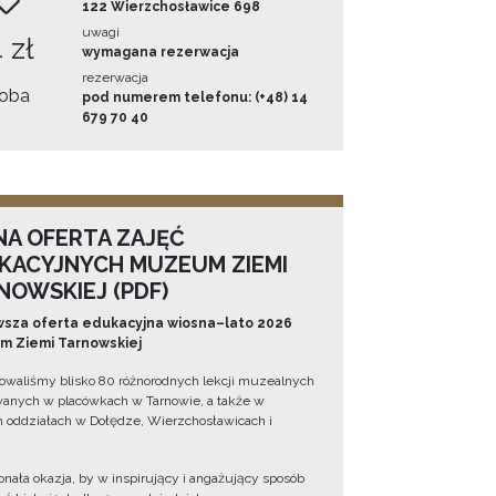
122 Wierzchosławice 698
uwagi
 zł
wymagana rezerwacja
rezerwacja
oba
pod numerem telefonu: (+48) 14
679 70 40
NA OFERTA ZAJĘĆ
KACYJNYCH MUZEUM ZIEMI
NOWSKIEJ (PDF)
sza oferta edukacyjna wiosna–lato 2026
 Ziemi Tarnowskiej
owaliśmy blisko 80 różnorodnych lekcji muzealnych
wanych w placówkach w Tarnowie, a także w
 oddziałach w Dołędze, Wierzchosławicach i
onała okazja, by w inspirujący i angażujący sposób