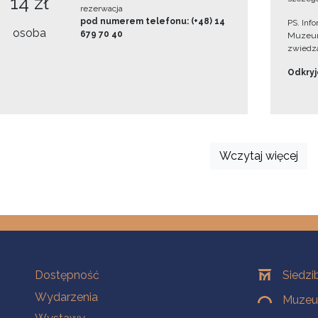
14 zł
rezerwacja
pod numerem telefonu: (+48) 14
PS. Inf
osoba
679 70 40
Muzeum
zwiedza
Odkryjc
Wczytaj więcej
Na skróty
Oddziały
Dostępność
Siedzi
Wydarzenia
Muzeum