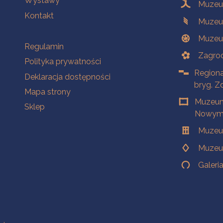
Wystawy
Muzeum
Kontakt
Muzeu
Muzeu
Na skróty
Regulamin
Zagrod
Polityka prywatności
Regiona
Deklaracja dostępności
bryg. Z
Mapa strony
Muzeum
Sklep
Nowym 
Muzeu
Muzeu
Galeri