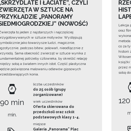
„SKRZYDLATE I ŁACIATE”, CZYLI
RZE
ZWIERZĘTA W SZTUCE NA
HIS
PRZYKŁADZIE „PANORAMY
LAP
SIEDMIOGRODZKIEJ” (NOWOŚĆ)
Lekcja 
oraz fi
Zwierzęta to jeden z najstarszych i najczęściej
wykonan
przygotowywanych w sztuce motywów. Występują
metoda 
symbolicznie jako towarzysze ludzi, magicznie,
co za t
egzotycznie, podczas bitew, polowań, nieodłącznie z
histori
przyrodą. Sama obecność zwierząt w sztuce wynika z
Witosem
fundamentalnej potrzeby człowieka, by określić relację
książki
między sobą a światem innych istot. Część plastyczna
przez m
będzie poświęcona malowaniu odlewów gipsowych
sobą do
przedstawiających konia.
liczba uczestników
do 25 osób (grupy
zorganizowane)
120
90 min
wiek uczestników
Oferta skierowana do
przedszkoli oraz szkół
m
min.
podstawowych klasy 1-4.
miejsce
Galeria „Panorama” Plac