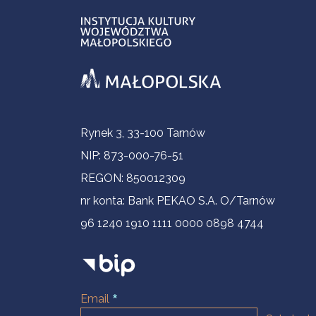
Informacje kontaktowe
Rynek 3, 33-100 Tarnów
NIP: 873-000-76-51
REGON: 850012309
nr konta: Bank PEKAO S.A. O/Tarnów
96 1240 1910 1111 0000 0898 4744
Email