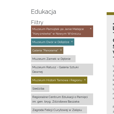
Edukacja
Filtry
Muzeum Pamiątek po Janie Matejce
"Koryznówka" w Nowym Wiśniczu
Muzeum Dwór w Dołędze
Galeria "Panorama"
Muzeum Zamek w Dębnie
Muzeum Ratusz - Galeria Sztuki
Dawnej
Muzeum Historii Tarnowa i Regionu
Siedziba
Regionalne Centrum Edukacji o Pamięci
im. gen. bryg. Zdzisława Baszaka
Zagroda Felicji Curyłowej w Zalipiu