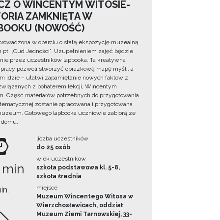
CZ O WINCENTYM WITOSIE-
TORIA ZAMKNIĘTA W
BOOKU (NOWOŚĆ)
prowadzona w oparciu o stałą ekspozycję muzealną
lm pt. „Cud Jedności”. Uzupełnieniem zajęć będzie
ie przez uczestników lapbooka. Ta kreatywna
pracy pozwoli stworzyć obrazkową mapę myśli, a
ym idzie – ułatwi zapamiętanie nowych faktów z
i związanych z bohaterem lekcji, Wincentym
. Część materiałów potrzebnych do przygotowania
 tematycznej zostanie opracowana i przygotowana
uzeum. Gotowego lapbooka uczniowie zabiorą ze
 domu.
liczba uczestników
do 25 osób
wiek uczestników
 min
szkoła podstawowa kl. 5-8,
szkoła średnia
miejsce
in.
Muzeum Wincentego Witosa w
Wierzchosławicach, oddział
Muzeum Ziemi Tarnowskiej, 33-