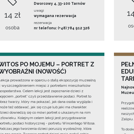
Dworcowy 4, 33-100 Tarnów
uwagi
14
14 zł
wymagana rezerwacja
rezerwacja
os
osoba
nr telefonu: (+48) 784 912 326
WITOS PO MOJEMU – PORTRET Z
PEŁ
WYOBRAŹNI (NOWOŚĆ)
EDU
TAR
Lekcja prowadzona w oparciu o stałą ekspozycję muzealną
z wyszczególnieniem miejsc z portretami mieszkańców
Najnow
gospodarstwa. Celem lekcji jest zapoznanie dzieci z
Muzeum
pojęciem „portret” czyli przedstawienie postaci. Portret to
obraz twarzy, który ma pokazać, jak dana osoba wygląda i
Przygot
może też oddawać, jak się czuje lub jaki ma charakter.
realizo
Dzieci dowiedzą się co mówi portret o ukazanym na nim
naszych
człowieku. Kolejnym celem lekcji jest przygotowanie
Zalipiu.
portretu postaci historycznej - portretu Wincentego Witosa.
Podczas jego tworzenia dzieci poruszą wyobraźnię, która
To dosk