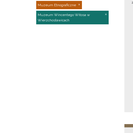
Muzeum Etnograficzne
Muzeum Wincentego Witosa w
Wierzchosławicach