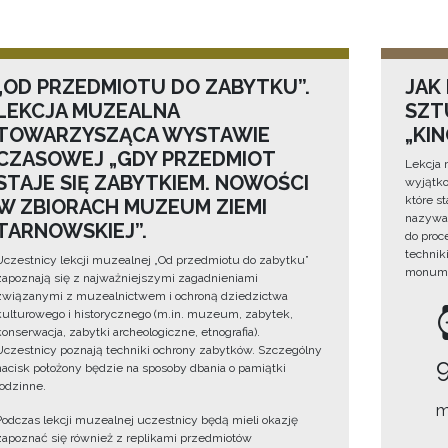
„OD PRZEDMIOTU DO ZABYTKU”.
JAK
LEKCJA MUZEALNA
SZTU
TOWARZYSZĄCA WYSTAWIE
„KI
CZASOWEJ „GDY PRZEDMIOT
Lekcja 
STAJE SIĘ ZABYTKIEM. NOWOŚCI
wyjątko
które s
W ZBIORACH MUZEUM ZIEMI
nazywan
TARNOWSKIEJ”.
do proc
technik
Uczestnicy lekcji muzealnej „Od przedmiotu do zabytku”
monume
zapoznają się z najważniejszymi zagadnieniami
związanymi z muzealnictwem i ochroną dziedzictwa
kulturowego i historycznego (m.in. muzeum, zabytek,
konserwacja, zabytki archeologiczne, etnografia).
Uczestnicy poznają techniki ochrony zabytków. Szczególny
nacisk położony będzie na sposoby dbania o pamiątki
rodzinne.
m
Podczas lekcji muzealnej uczestnicy będą mieli okazję
zapoznać się również z replikami przedmiotów