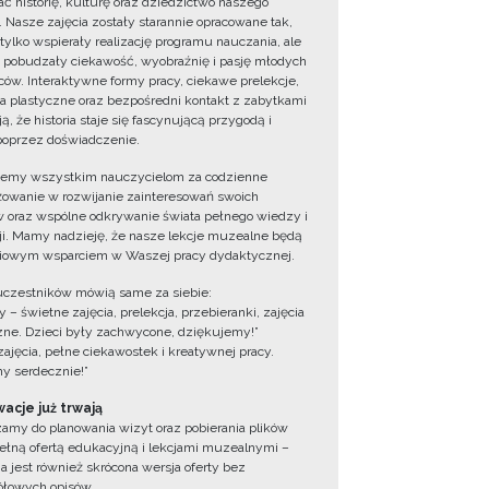
ć historię, kulturę oraz dziedzictwo naszego
. Nasze zajęcia zostały starannie opracowane tak,
 tylko wspierały realizację programu nauczania, ale
 pobudzały ciekawość, wyobraźnię i pasję młodych
ów. Interaktywne formy pracy, ciekawe prelekcje,
ia plastyczne oraz bezpośredni kontakt z zabytkami
ą, że historia staje się fascynującą przygodą i
oprzez doświadczenie.
jemy wszystkim nauczycielom za codzienne
owanie w rozwijanie zainteresowań swoich
 oraz wspólne odkrywanie świata pełnego wiedzy i
cji. Mamy nadzieję, że nasze lekcje muzealne będą
iowym wsparciem w Waszej pracy dydaktycznej.
uczestników mówią same za siebie:
 – świetne zajęcia, prelekcja, przebieranki, zajęcia
zne. Dzieci były zachwycone, dziękujemy!”
zajęcia, pełne ciekawostek i kreatywnej pracy.
y serdecznie!”
acje już trwają
amy do planowania wizyt oraz pobierania plików
ełną ofertą edukacyjną i lekcjami muzealnymi –
a jest również skrócona wersja oferty bez
łowych opisów.