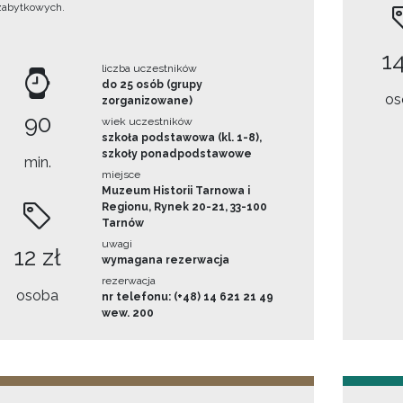
zabytkowych.
14
liczba uczestników
do 25 osób (grupy
os
zorganizowane)
90
wiek uczestników
szkoła podstawowa (kl. 1-8),
szkoły ponadpodstawowe
min.
miejsce
Muzeum Historii Tarnowa i
Regionu, Rynek 20-21, 33-100
Tarnów
uwagi
12 zł
wymagana rezerwacja
rezerwacja
osoba
nr telefonu: (+48) 14 621 21 49
wew. 200