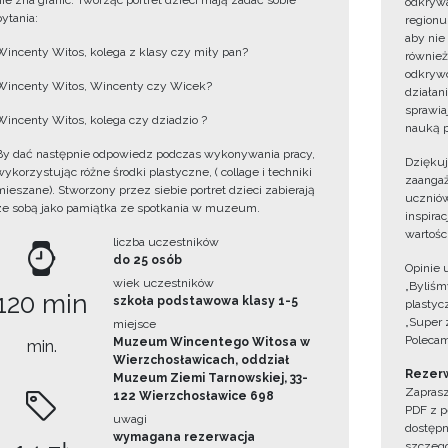
nie zna granic. Tworząc portret dzieci mają zadać sobie
odkrywa
pytania:
regionu
aby nie
Wincenty Witos, kolega z klasy czy miły pan?
również
odkrywc
Wincenty Witos, Wincenty czy Wicek?
działan
sprawiaj
Wincenty Witos, kolega czy dziadzio ?
nauką p
By dać następnie odpowiedz podczas wykonywania pracy,
Dzięku
wykorzystując różne środki plastyczne, ( collage i techniki
zaangaż
mieszane). Stworzony przez siebie portret dzieci zabierają
uczniów
ze sobą jako pamiątka ze spotkania w muzeum.
inspira
wartośc
liczba uczestników
do 25 osób
Opinie 
wiek uczestników
„Byliśmy
120 min
szkoła podstawowa klasy 1-5
plastyc
„Super 
miejsce
Polecam
Muzeum Wincentego Witosa w
min.
Wierzchosławicach, oddział
Rezerw
Muzeum Ziemi Tarnowskiej, 33-
Zaprasz
122 Wierzchosławice 698
PDF z p
uwagi
dostępn
wymagana rezerwacja
szczegó