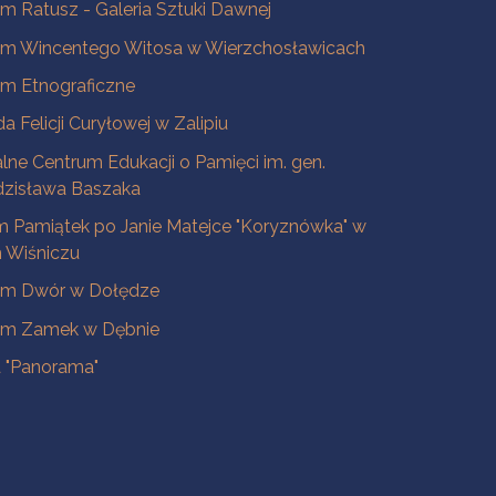
 Ratusz - Galeria Sztuki Dawnej
m Wincentego Witosa w Wierzchosławicach
m Etnograficzne
a Felicji Curyłowej w Zalipiu
lne Centrum Edukacji o Pamięci im. gen.
dzisława Baszaka
 Pamiątek po Janie Matejce "Koryznówka" w
Wiśniczu
m Dwór w Dołędze
m Zamek w Dębnie
a "Panorama"