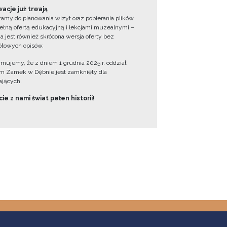
acje już trwają
amy do planowania wizyt oraz pobierania plików
ełną ofertą edukacyjną i lekcjami muzealnymi –
a jest również skrócona wersja oferty bez
łowych opisów.
ormujemy, że z dniem 1 grudnia 2025 r. oddział
 Zamek w Dębnie jest zamknięty dla
jących.
ie z nami świat pełen historii!