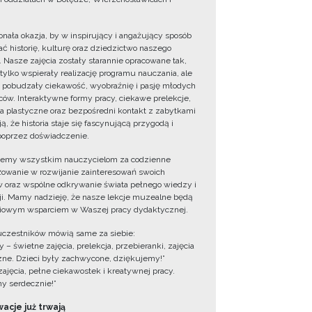
onała okazja, by w inspirujący i angażujący sposób
ć historię, kulturę oraz dziedzictwo naszego
. Nasze zajęcia zostały starannie opracowane tak,
 tylko wspierały realizację programu nauczania, ale
 pobudzały ciekawość, wyobraźnię i pasję młodych
ów. Interaktywne formy pracy, ciekawe prelekcje,
ia plastyczne oraz bezpośredni kontakt z zabytkami
ą, że historia staje się fascynującą przygodą i
oprzez doświadczenie.
jemy wszystkim nauczycielom za codzienne
owanie w rozwijanie zainteresowań swoich
 oraz wspólne odkrywanie świata pełnego wiedzy i
cji. Mamy nadzieję, że nasze lekcje muzealne będą
iowym wsparciem w Waszej pracy dydaktycznej.
uczestników mówią same za siebie:
 – świetne zajęcia, prelekcja, przebieranki, zajęcia
zne. Dzieci były zachwycone, dziękujemy!”
zajęcia, pełne ciekawostek i kreatywnej pracy.
y serdecznie!”
acje już trwają