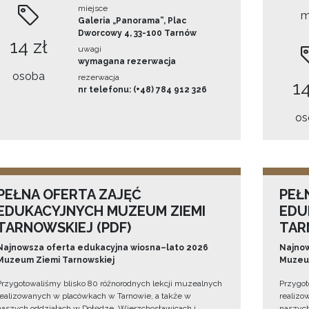
miejsce
m
Galeria „Panorama”, Plac
Dworcowy 4, 33-100 Tarnów
14 zł
uwagi
wymagana rezerwacja
osoba
rezerwacja
14
nr telefonu: (+48) 784 912 326
os
PEŁNA OFERTA ZAJĘĆ
PEŁ
EDUKACYJNYCH MUZEUM ZIEMI
EDU
TARNOWSKIEJ (PDF)
TAR
Najnowsza oferta edukacyjna wiosna–lato 2026
Najnow
Muzeum Ziemi Tarnowskiej
Muzeum
Przygotowaliśmy blisko 80 różnorodnych lekcji muzealnych
Przygot
realizowanych w placówkach w Tarnowie, a także w
realizo
naszych oddziałach w Dołędze, Wierzchosławicach i
naszych