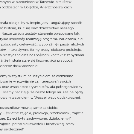
wanych w placówkach w Tarnowie, a także w
 oddziałach w Dołędze, Wierzchosławicach i
onała okazja, by w inspirujący i angażujący sposób
ć historię, kulturę oraz dziedzictwo naszego
. Nasze zajęcia zostały starannie opracowane tak,
 tylko wspierały realizację programu nauczania, ale
 pobudzały ciekawość, wyobraźnię i pasję młodych
ów. Interaktywne formy pracy, ciekawe prelekcje,
ia plastyczne oraz bezpośredni kontakt z zabytkami
ą, że historia staje się fascynującą przygodą i
oprzez doświadczenie.
jemy wszystkim nauczycielom za codzienne
owanie w rozwijanie zainteresowań swoich
 oraz wspólne odkrywanie świata pełnego wiedzy i
cji. Mamy nadzieję, że nasze lekcje muzealne będą
iowym wsparciem w Waszej pracy dydaktycznej.
uczestników mówią same za siebie:
 – świetne zajęcia, prelekcja, przebieranki, zajęcia
zne. Dzieci były zachwycone, dziękujemy!”
zajęcia, pełne ciekawostek i kreatywnej pracy.
y serdecznie!”