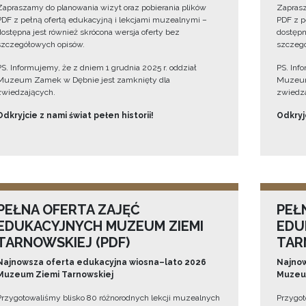
Zapraszamy do planowania wizyt oraz pobierania plików
Zaprasz
PDF z pełną ofertą edukacyjną i lekcjami muzealnymi –
PDF z p
dostępna jest również skrócona wersja oferty bez
dostępn
szczegółowych opisów.
szczegó
PS. Informujemy, że z dniem 1 grudnia 2025 r. oddział
PS. Inf
Muzeum Zamek w Dębnie jest zamknięty dla
Muzeum
zwiedzających.
zwiedza
Odkryjcie z nami świat pełen historii!
Odkryjc
PEŁNA OFERTA ZAJĘĆ
PEŁ
EDUKACYJNYCH MUZEUM ZIEMI
EDU
TARNOWSKIEJ (PDF)
TAR
Najnowsza oferta edukacyjna wiosna–lato 2026
Najnow
Muzeum Ziemi Tarnowskiej
Muzeum
Przygotowaliśmy blisko 80 różnorodnych lekcji muzealnych
Przygot