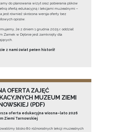
amy do planowania wizyt oraz pobierania plików
ełną ofertą edukacyjną i lekcjami muzealnymi –
a jest również skrócona wersja oferty bez
łowych opisów.
ormujemy, że z dniem 1 grudnia 2025 r. oddział
 Zamek w Dębnie jest zamknięty dla
jących.
ie z nami świat pełen historii!
NA OFERTA ZAJĘĆ
KACYJNYCH MUZEUM ZIEMI
NOWSKIEJ (PDF)
sza oferta edukacyjna wiosna–lato 2026
 Ziemi Tarnowskiej
owaliśmy blisko 80 różnorodnych lekcji muzealnych