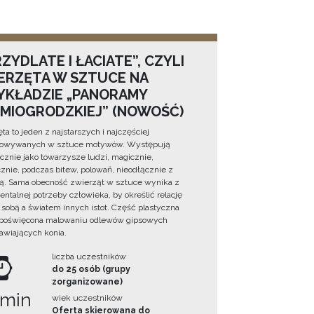
ZYDLATE I ŁACIATE”, CZYLI
ERZĘTA W SZTUCE NA
YKŁADZIE „PANORAMY
DMIOGRODZKIEJ” (NOWOŚĆ)
ta to jeden z najstarszych i najczęściej
towywanych w sztuce motywów. Występują
cznie jako towarzysze ludzi, magicznie,
znie, podczas bitew, polowań, nieodłącznie z
ą. Sama obecność zwierząt w sztuce wynika z
ntalnej potrzeby człowieka, by określić relację
sobą a światem innych istot. Część plastyczna
 poświęcona malowaniu odlewów gipsowych
awiających konia.
liczba uczestników
do 25 osób (grupy
zorganizowane)
 min
wiek uczestników
Oferta skierowana do