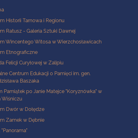
ba
 Historii Tarnowa i Regionu
 Ratusz - Galeria Sztuki Dawnej
m Wincentego Witosa w Wierzchosławicach
m Etnograficzne
a Felicji Curyłowej w Zalipiu
lne Centrum Edukacji o Pamięci im. gen.
dzisława Baszaka
 Pamiątek po Janie Matejce "Koryznówka" w
Wiśniczu
m Dwór w Dołędze
m Zamek w Dębnie
a "Panorama"