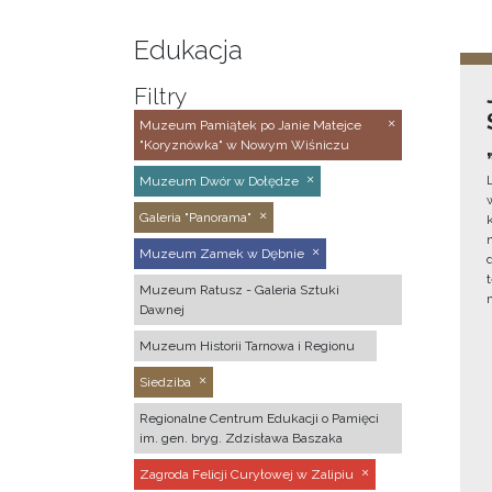
Edukacja
Filtry
Muzeum Pamiątek po Janie Matejce
"Koryznówka" w Nowym Wiśniczu
Muzeum Dwór w Dołędze
Galeria "Panorama"
Muzeum Zamek w Dębnie
Muzeum Ratusz - Galeria Sztuki
Dawnej
Muzeum Historii Tarnowa i Regionu
Siedziba
Regionalne Centrum Edukacji o Pamięci
im. gen. bryg. Zdzisława Baszaka
Zagroda Felicji Curyłowej w Zalipiu