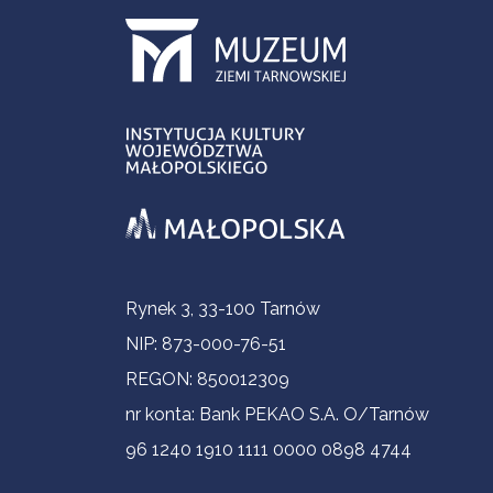
Informacje kontaktowe
Rynek 3, 33-100 Tarnów
NIP: 873-000-76-51
REGON: 850012309
nr konta: Bank PEKAO S.A. O/Tarnów
96 1240 1910 1111 0000 0898 4744