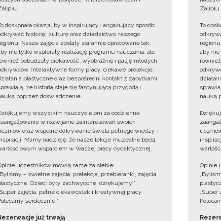
Zalipiu.
Zalipiu.
To doskonała okazja, by w inspirujący i angażujący sposób
To dosk
odkrywać historię, kulturę oraz dziedzictwo naszego
odkrywa
regionu. Nasze zajęcia zostały starannie opracowane tak,
regionu
aby nie tylko wspierały realizację programu nauczania, ale
aby nie
również pobudzały ciekawość, wyobraźnię i pasję młodych
również
odkrywców. Interaktywne formy pracy, ciekawe prelekcje,
odkrywc
działania plastyczne oraz bezpośredni kontakt z zabytkami
działan
sprawiają, że historia staje się fascynującą przygodą i
sprawiaj
nauką poprzez doświadczenie.
nauką p
Dziękujemy wszystkim nauczycielom za codzienne
Dzięku
zaangażowanie w rozwijanie zainteresowań swoich
zaangaż
uczniów oraz wspólne odkrywanie świata pełnego wiedzy i
uczniów
inspiracji. Mamy nadzieję, że nasze lekcje muzealne będą
inspira
wartościowym wsparciem w Waszej pracy dydaktycznej.
wartośc
Opinie uczestników mówią same za siebie:
Opinie 
„Byliśmy – świetne zajęcia, prelekcja, przebieranki, zajęcia
„Byliśmy
plastyczne. Dzieci były zachwycone, dziękujemy!”
plastyc
„Super zajęcia, pełne ciekawostek i kreatywnej pracy.
„Super 
Polecamy serdecznie!”
Polecam
Rezerwacje już trwają
Rezerw