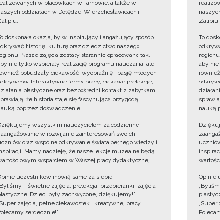
realizowanych w placówkach w Tarnowie, a także w
realizo
naszych oddziałach w Dołędze, Wierzchosławicach i
naszych
Zalipiu.
Zalipiu.
To doskonała okazja, by w inspirujący i angażujący sposób
To dosk
odkrywać historię, kulturę oraz dziedzictwo naszego
odkrywa
regionu. Nasze zajęcia zostały starannie opracowane tak,
regionu
aby nie tylko wspierały realizację programu nauczania, ale
aby nie
również pobudzały ciekawość, wyobraźnię i pasję młodych
również
odkrywców. Interaktywne formy pracy, ciekawe prelekcje,
odkrywc
działania plastyczne oraz bezpośredni kontakt z zabytkami
działan
sprawiają, że historia staje się fascynującą przygodą i
sprawiaj
nauką poprzez doświadczenie.
nauką p
Dziękujemy wszystkim nauczycielom za codzienne
Dzięku
zaangażowanie w rozwijanie zainteresowań swoich
zaangaż
uczniów oraz wspólne odkrywanie świata pełnego wiedzy i
uczniów
inspiracji. Mamy nadzieję, że nasze lekcje muzealne będą
inspira
wartościowym wsparciem w Waszej pracy dydaktycznej.
wartośc
Opinie uczestników mówią same za siebie:
Opinie 
„Byliśmy – świetne zajęcia, prelekcja, przebieranki, zajęcia
„Byliśmy
plastyczne. Dzieci były zachwycone, dziękujemy!”
plastyc
„Super zajęcia, pełne ciekawostek i kreatywnej pracy.
„Super 
Polecamy serdecznie!”
Polecam