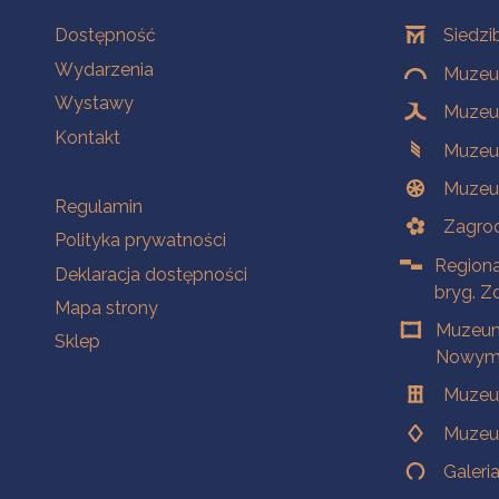
Na skróty
Oddziały
Dostępność
Siedzi
Wydarzenia
Muzeum
Wystawy
Muzeum
Kontakt
Muzeu
Muzeu
Na skróty
Regulamin
Zagrod
Polityka prywatności
Regiona
Deklaracja dostępności
bryg. Z
Mapa strony
Muzeum
Sklep
Nowym 
Muzeu
Muzeu
Galeri