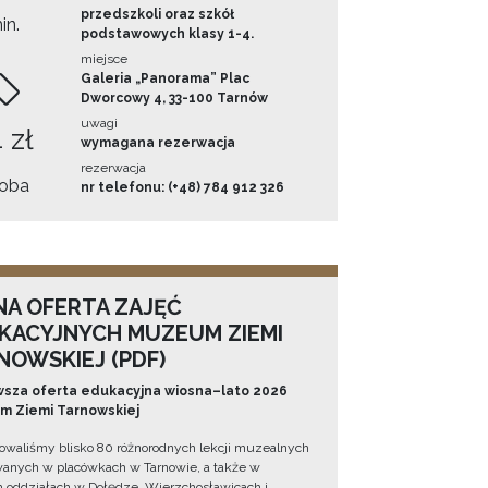
przedszkoli oraz szkół
in.
podstawowych klasy 1-4.
miejsce
Galeria „Panorama” Plac
Dworcowy 4, 33-100 Tarnów
uwagi
 zł
wymagana rezerwacja
rezerwacja
oba
nr telefonu: (+48) 784 912 326
NA OFERTA ZAJĘĆ
KACYJNYCH MUZEUM ZIEMI
NOWSKIEJ (PDF)
sza oferta edukacyjna wiosna–lato 2026
 Ziemi Tarnowskiej
owaliśmy blisko 80 różnorodnych lekcji muzealnych
wanych w placówkach w Tarnowie, a także w
 oddziałach w Dołędze, Wierzchosławicach i