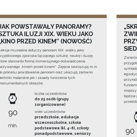
JAK POWSTAWAŁY PANORAMY?
„SKR
SZTUKA ILUZJI XIX. WIEKU JAKO
ZWI
„KINO PRZED KINEM” (NOWOŚĆ)
PRZ
SIE
Lekcja muzealna dotyczy panoram XIX. wieku jako
wyjątkowego zjawiska łączącego sztukę, naukę i iluzję,
Zwierzę
które stanowiło formę immersyjnego doświadczenia
przygo
nazywanego „kinem przed kinem”. Zajęcia nawiązują m.in.
symboli
do procesu powstawania panoram oraz ukazują zarówno
egzotyc
techniki malarskie jak i zasady tworzenia tych
przyrod
monumentalnych obrazów.
fundame
między 
liczba uczestników
będzie
do 25 osób (grupy
przedst
zorganizowane)
90
wiek uczestników
przedszkole, edukacja
wczesnoszkolna, szkoła
min.
podstawowa (kl. 4-8), szkoły
90
ponadpodstawowe, seniorzy