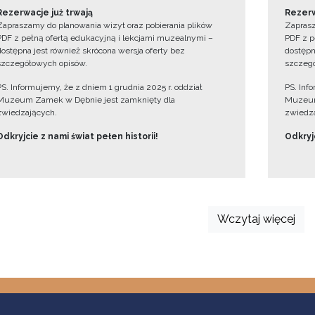
Rezerwacje już trwają
Rezerw
Zapraszamy do planowania wizyt oraz pobierania plików
Zaprasz
PDF z pełną ofertą edukacyjną i lekcjami muzealnymi –
PDF z p
dostępna jest również skrócona wersja oferty bez
dostępn
szczegółowych opisów.
szczegó
PS. Informujemy, że z dniem 1 grudnia 2025 r. oddział
PS. Inf
Muzeum Zamek w Dębnie jest zamknięty dla
Muzeum
zwiedzających.
zwiedza
Odkryjcie z nami świat pełen historii!
Odkryjc
Wczytaj więcej