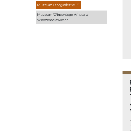
Muzeum Etnograficzne
Muzeum Wincentego Witosa w
Wierzchosławicach