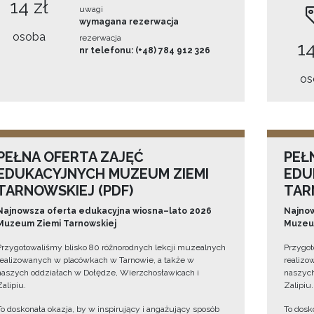
14 zł
uwagi
wymagana rezerwacja
osoba
rezerwacja
14
nr telefonu: (+48) 784 912 326
os
PEŁNA OFERTA ZAJĘĆ
PEŁ
EDUKACYJNYCH MUZEUM ZIEMI
EDU
TARNOWSKIEJ (PDF)
TAR
Najnowsza oferta edukacyjna wiosna–lato 2026
Najnow
Muzeum Ziemi Tarnowskiej
Muzeum
Przygotowaliśmy blisko 80 różnorodnych lekcji muzealnych
Przygot
realizowanych w placówkach w Tarnowie, a także w
realizo
naszych oddziałach w Dołędze, Wierzchosławicach i
naszych
Zalipiu.
Zalipiu.
To doskonała okazja, by w inspirujący i angażujący sposób
To dosk