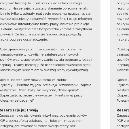
odkrywać historię, kulturę oraz dziedzictwo naszego
odkrywa
regionu. Nasze zajęcia zostały starannie opracowane tak,
regionu
aby nie tylko wspierały realizację programu nauczania, ale
aby nie
również pobudzały ciekawość, wyobraźnię i pasję młodych
również
odkrywców. Interaktywne formy pracy, ciekawe prelekcje,
odkrywc
działania plastyczne oraz bezpośredni kontakt z zabytkami
działan
sprawiają, że historia staje się fascynującą przygodą i
sprawiaj
nauką poprzez doświadczenie.
nauką p
Dziękujemy wszystkim nauczycielom za codzienne
Dzięku
zaangażowanie w rozwijanie zainteresowań swoich
zaangaż
uczniów oraz wspólne odkrywanie świata pełnego wiedzy i
uczniów
inspiracji. Mamy nadzieję, że nasze lekcje muzealne będą
inspira
wartościowym wsparciem w Waszej pracy dydaktycznej.
wartośc
Opinie uczestników mówią same za siebie:
Opinie 
„Byliśmy – świetne zajęcia, prelekcja, przebieranki, zajęcia
„Byliśmy
plastyczne. Dzieci były zachwycone, dziękujemy!”
plastyc
„Super zajęcia, pełne ciekawostek i kreatywnej pracy.
„Super 
Polecamy serdecznie!”
Polecam
Rezerwacje już trwają
Rezerw
Zapraszamy do planowania wizyt oraz pobierania plików
Zaprasz
PDF z pełną ofertą edukacyjną i lekcjami muzealnymi –
PDF z p
dostępna jest również skrócona wersja oferty bez
dostępn