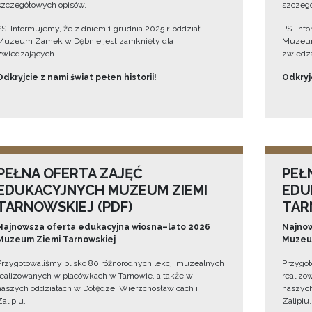
szczegółowych opisów.
szczegó
PS. Informujemy, że z dniem 1 grudnia 2025 r. oddział
PS. Inf
Muzeum Zamek w Dębnie jest zamknięty dla
Muzeum
zwiedzających.
zwiedza
Odkryjcie z nami świat pełen historii!
Odkryjc
PEŁNA OFERTA ZAJĘĆ
PEŁ
EDUKACYJNYCH MUZEUM ZIEMI
EDU
TARNOWSKIEJ (PDF)
TAR
Najnowsza oferta edukacyjna wiosna–lato 2026
Najnow
Muzeum Ziemi Tarnowskiej
Muzeum
Przygotowaliśmy blisko 80 różnorodnych lekcji muzealnych
Przygot
realizowanych w placówkach w Tarnowie, a także w
realizo
naszych oddziałach w Dołędze, Wierzchosławicach i
naszych
Zalipiu.
Zalipiu.