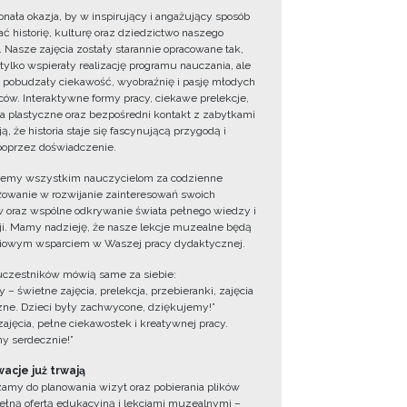
onała okazja, by w inspirujący i angażujący sposób
ć historię, kulturę oraz dziedzictwo naszego
. Nasze zajęcia zostały starannie opracowane tak,
 tylko wspierały realizację programu nauczania, ale
 pobudzały ciekawość, wyobraźnię i pasję młodych
ów. Interaktywne formy pracy, ciekawe prelekcje,
ia plastyczne oraz bezpośredni kontakt z zabytkami
ą, że historia staje się fascynującą przygodą i
oprzez doświadczenie.
jemy wszystkim nauczycielom za codzienne
owanie w rozwijanie zainteresowań swoich
 oraz wspólne odkrywanie świata pełnego wiedzy i
cji. Mamy nadzieję, że nasze lekcje muzealne będą
iowym wsparciem w Waszej pracy dydaktycznej.
uczestników mówią same za siebie:
 – świetne zajęcia, prelekcja, przebieranki, zajęcia
zne. Dzieci były zachwycone, dziękujemy!”
zajęcia, pełne ciekawostek i kreatywnej pracy.
y serdecznie!”
acje już trwają
amy do planowania wizyt oraz pobierania plików
ełną ofertą edukacyjną i lekcjami muzealnymi –