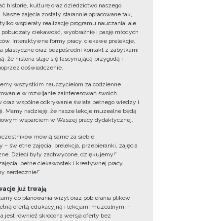
ć historię, kulturę oraz dziedzictwo naszego
. Nasze zajęcia zostały starannie opracowane tak,
 tylko wspierały realizację programu nauczania, ale
 pobudzały ciekawość, wyobraźnię i pasję młodych
ów. Interaktywne formy pracy, ciekawe prelekcje,
ia plastyczne oraz bezpośredni kontakt z zabytkami
ą, że historia staje się fascynującą przygodą i
oprzez doświadczenie.
jemy wszystkim nauczycielom za codzienne
owanie w rozwijanie zainteresowań swoich
 oraz wspólne odkrywanie świata pełnego wiedzy i
cji. Mamy nadzieję, że nasze lekcje muzealne będą
iowym wsparciem w Waszej pracy dydaktycznej.
uczestników mówią same za siebie:
 – świetne zajęcia, prelekcja, przebieranki, zajęcia
zne. Dzieci były zachwycone, dziękujemy!”
zajęcia, pełne ciekawostek i kreatywnej pracy.
y serdecznie!”
acje już trwają
amy do planowania wizyt oraz pobierania plików
ełną ofertą edukacyjną i lekcjami muzealnymi –
a jest również skrócona wersja oferty bez