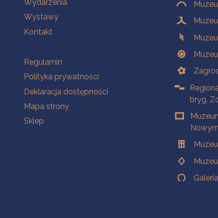
Wydarzenia
Muzeum
Wystawy
Muzeum
Kontakt
Muzeu
Muzeu
Na skróty
Regulamin
Zagrod
Polityka prywatności
Regiona
Deklaracja dostępności
bryg. Z
Mapa strony
Muzeum
Sklep
Nowym 
Muzeu
Muzeu
Galeri