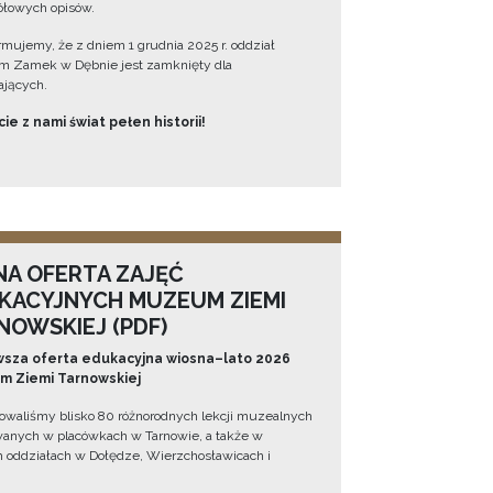
łowych opisów.
ormujemy, że z dniem 1 grudnia 2025 r. oddział
 Zamek w Dębnie jest zamknięty dla
jących.
ie z nami świat pełen historii!
NA OFERTA ZAJĘĆ
KACYJNYCH MUZEUM ZIEMI
NOWSKIEJ (PDF)
sza oferta edukacyjna wiosna–lato 2026
 Ziemi Tarnowskiej
owaliśmy blisko 80 różnorodnych lekcji muzealnych
wanych w placówkach w Tarnowie, a także w
 oddziałach w Dołędze, Wierzchosławicach i