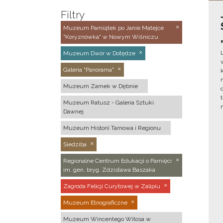
Filtry
Muzeum Pamiątek po Janie Matejce
"Koryznówka" w Nowym Wiśniczu
Muzeum Dwór w Dołędze
Galeria "Panorama"
Muzeum Zamek w Dębnie
Muzeum Ratusz - Galeria Sztuki
Dawnej
Muzeum Historii Tarnowa i Regionu
Siedziba
Regionalne Centrum Edukacji o Pamięci
im. gen. bryg. Zdzisława Baszaka
Zagroda Felicji Curyłowej w Zalipiu
Muzeum Etnograficzne
Muzeum Wincentego Witosa w