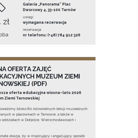
Galeria „Panorama” Plac
Dworcowy 4, 33-100 Tarnów
uwagi
 zł
wymagana rezerwacja
rezerwacja
oba
nr telefonu: (+48) 784 912 326
NA OFERTA ZAJĘĆ
KACYJNYCH MUZEUM ZIEMI
NOWSKIEJ (PDF)
sza oferta edukacyjna wiosna–lato 2026
 Ziemi Tarnowskiej
owaliśmy blisko 80 różnorodnych lekcji muzealnych
wanych w placówkach w Tarnowie, a także w
 oddziałach w Dołędze, Wierzchosławicach i
onała okazja, by w inspirujący i angażujący sposób