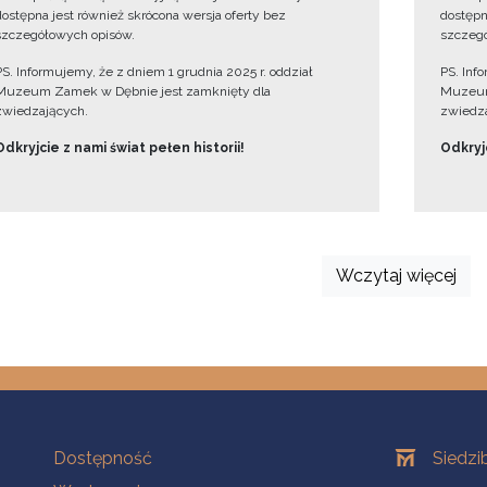
dostępna jest również skrócona wersja oferty bez
dostępn
szczegółowych opisów.
szczegó
PS. Informujemy, że z dniem 1 grudnia 2025 r. oddział
PS. Inf
Muzeum Zamek w Dębnie jest zamknięty dla
Muzeum
zwiedzających.
zwiedza
Odkryjcie z nami świat pełen historii!
Odkryjc
Wczytaj więcej
Na skróty
Oddziały
Dostępność
Siedzi