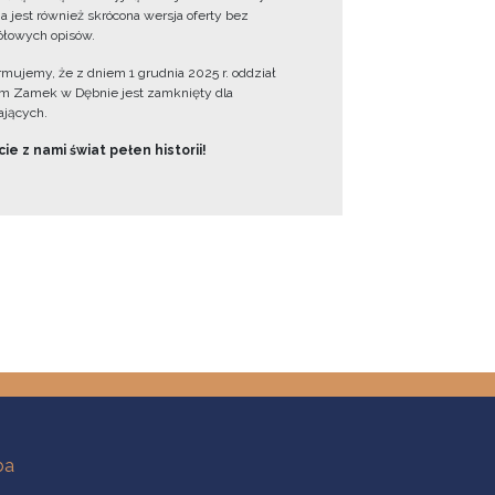
a jest również skrócona wersja oferty bez
łowych opisów.
ormujemy, że z dniem 1 grudnia 2025 r. oddział
 Zamek w Dębnie jest zamknięty dla
jących.
ie z nami świat pełen historii!
ba