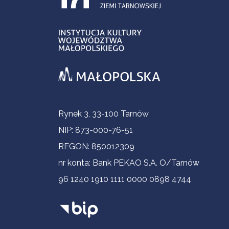
Informacje kontaktowe
Rynek 3, 33-100 Tarnów
NIP: 873-000-76-51
REGON: 850012309
nr konta: Bank PEKAO S.A. O/Tarnów
96 1240 1910 1111 0000 0898 4744