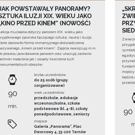
JAK POWSTAWAŁY PANORAMY?
„SKR
SZTUKA ILUZJI XIX. WIEKU JAKO
ZWI
„KINO PRZED KINEM” (NOWOŚĆ)
PRZ
SIE
Lekcja muzealna dotyczy panoram XIX. wieku jako
wyjątkowego zjawiska łączącego sztukę, naukę i iluzję,
Zwierzę
które stanowiło formę immersyjnego doświadczenia
przygo
nazywanego „kinem przed kinem”. Zajęcia nawiązują m.in.
symboli
do procesu powstawania panoram oraz ukazują zarówno
egzotyc
techniki malarskie jak i zasady tworzenia tych
przyrod
monumentalnych obrazów.
fundame
między 
liczba uczestników
będzie
do 25 osób (grupy
przedst
zorganizowane)
90
wiek uczestników
przedszkole, edukacja
wczesnoszkolna, szkoła
min.
podstawowa (kl. 4-8), szkoły
90
ponadpodstawowe, seniorzy
miejsce
m
Galeria „Panorama”, Plac
Dworcowy 4, 33-100 Tarnów