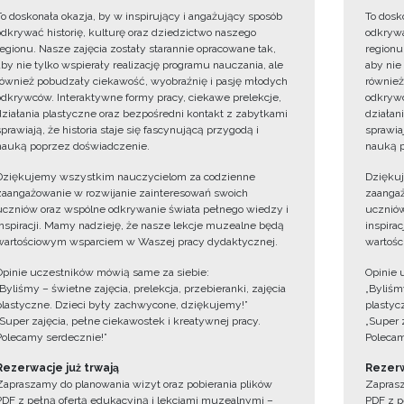
To doskonała okazja, by w inspirujący i angażujący sposób
To dosk
odkrywać historię, kulturę oraz dziedzictwo naszego
odkrywa
regionu. Nasze zajęcia zostały starannie opracowane tak,
regionu
aby nie tylko wspierały realizację programu nauczania, ale
aby nie
również pobudzały ciekawość, wyobraźnię i pasję młodych
również
odkrywców. Interaktywne formy pracy, ciekawe prelekcje,
odkrywc
działania plastyczne oraz bezpośredni kontakt z zabytkami
działan
sprawiają, że historia staje się fascynującą przygodą i
sprawiaj
nauką poprzez doświadczenie.
nauką p
Dziękujemy wszystkim nauczycielom za codzienne
Dzięku
zaangażowanie w rozwijanie zainteresowań swoich
zaangaż
uczniów oraz wspólne odkrywanie świata pełnego wiedzy i
uczniów
inspiracji. Mamy nadzieję, że nasze lekcje muzealne będą
inspira
wartościowym wsparciem w Waszej pracy dydaktycznej.
wartośc
Opinie uczestników mówią same za siebie:
Opinie 
„Byliśmy – świetne zajęcia, prelekcja, przebieranki, zajęcia
„Byliśmy
plastyczne. Dzieci były zachwycone, dziękujemy!”
plastyc
„Super zajęcia, pełne ciekawostek i kreatywnej pracy.
„Super 
Polecamy serdecznie!”
Polecam
Rezerwacje już trwają
Rezerw
Zapraszamy do planowania wizyt oraz pobierania plików
Zaprasz
PDF z pełną ofertą edukacyjną i lekcjami muzealnymi –
PDF z p