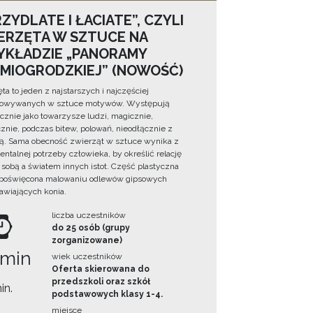
ZYDLATE I ŁACIATE”, CZYLI
ERZĘTA W SZTUCE NA
YKŁADZIE „PANORAMY
DMIOGRODZKIEJ” (NOWOŚĆ)
ta to jeden z najstarszych i najczęściej
towywanych w sztuce motywów. Występują
cznie jako towarzysze ludzi, magicznie,
znie, podczas bitew, polowań, nieodłącznie z
ą. Sama obecność zwierząt w sztuce wynika z
ntalnej potrzeby człowieka, by określić relację
sobą a światem innych istot. Część plastyczna
 poświęcona malowaniu odlewów gipsowych
awiających konia.
liczba uczestników
do 25 osób (grupy
zorganizowane)
 min
wiek uczestników
Oferta skierowana do
przedszkoli oraz szkół
in.
podstawowych klasy 1-4.
miejsce