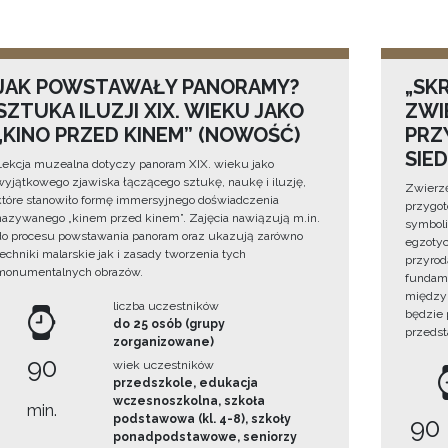
JAK POWSTAWAŁY PANORAMY?
„SKR
SZTUKA ILUZJI XIX. WIEKU JAKO
ZWI
„KINO PRZED KINEM” (NOWOŚĆ)
PRZ
SIE
Lekcja muzealna dotyczy panoram XIX. wieku jako
wyjątkowego zjawiska łączącego sztukę, naukę i iluzję,
Zwierzę
które stanowiło formę immersyjnego doświadczenia
przygo
nazywanego „kinem przed kinem”. Zajęcia nawiązują m.in.
symboli
do procesu powstawania panoram oraz ukazują zarówno
egzotyc
techniki malarskie jak i zasady tworzenia tych
przyrod
monumentalnych obrazów.
fundame
między 
liczba uczestników
będzie
do 25 osób (grupy
przedst
zorganizowane)
90
wiek uczestników
przedszkole, edukacja
wczesnoszkolna, szkoła
min.
podstawowa (kl. 4-8), szkoły
90
ponadpodstawowe, seniorzy