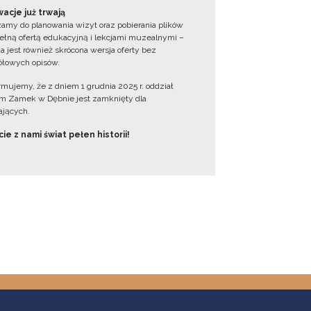
acje już trwają
amy do planowania wizyt oraz pobierania plików
ełną ofertą edukacyjną i lekcjami muzealnymi –
a jest również skrócona wersja oferty bez
łowych opisów.
ormujemy, że z dniem 1 grudnia 2025 r. oddział
 Zamek w Dębnie jest zamknięty dla
jących.
ie z nami świat pełen historii!