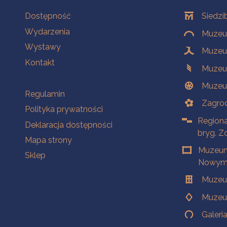
Na skróty
Oddziały
Dostępność
Siedzi
Wydarzenia
Muzeum
Wystawy
Muzeum
Kontakt
Muzeu
Muzeu
Na skróty
Regulamin
Zagrod
Polityka prywatności
Regiona
Deklaracja dostępności
bryg. Z
Mapa strony
Muzeum
Sklep
Nowym 
Muzeu
Muzeu
Galeri