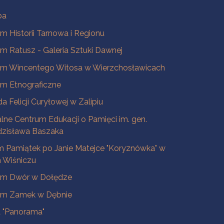
ba
 Historii Tarnowa i Regionu
 Ratusz - Galeria Sztuki Dawnej
m Wincentego Witosa w Wierzchosławicach
m Etnograficzne
a Felicji Curyłowej w Zalipiu
lne Centrum Edukacji o Pamięci im. gen.
dzisława Baszaka
 Pamiątek po Janie Matejce "Koryznówka" w
Wiśniczu
m Dwór w Dołędze
m Zamek w Dębnie
a "Panorama"