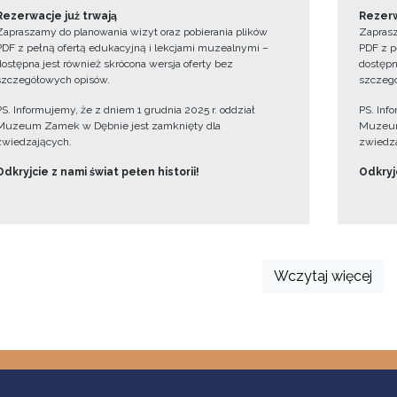
Rezerwacje już trwają
Rezerw
Zapraszamy do planowania wizyt oraz pobierania plików
Zaprasz
PDF z pełną ofertą edukacyjną i lekcjami muzealnymi –
PDF z p
dostępna jest również skrócona wersja oferty bez
dostępn
szczegółowych opisów.
szczegó
PS. Informujemy, że z dniem 1 grudnia 2025 r. oddział
PS. Inf
Muzeum Zamek w Dębnie jest zamknięty dla
Muzeum
zwiedzających.
zwiedza
Odkryjcie z nami świat pełen historii!
Odkryjc
Wczytaj więcej