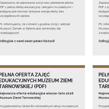
Zapraszamy do planowania wizyt oraz pobierania plików
Zaprasz
PDF z pełną ofertą edukacyjną i lekcjami muzealnymi –
PDF z p
dostępna jest również skrócona wersja oferty bez
dostępn
szczegółowych opisów.
szczegó
PS. Informujemy, że z dniem 1 grudnia 2025 r. oddział
PS. Inf
Muzeum Zamek w Dębnie jest zamknięty dla
Muzeum
zwiedzających.
zwiedza
Odkryjcie z nami świat pełen historii!
Odkryjc
PEŁNA OFERTA ZAJĘĆ
PEŁ
EDUKACYJNYCH MUZEUM ZIEMI
EDU
TARNOWSKIEJ (PDF)
TAR
Najnowsza oferta edukacyjna wiosna–lato 2026
Najnow
Muzeum Ziemi Tarnowskiej
Muzeum
Przygotowaliśmy blisko 80 różnorodnych lekcji muzealnych
Przygot