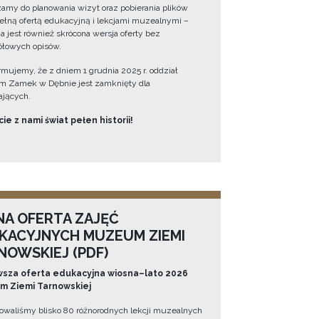
amy do planowania wizyt oraz pobierania plików
ełną ofertą edukacyjną i lekcjami muzealnymi –
a jest również skrócona wersja oferty bez
łowych opisów.
ormujemy, że z dniem 1 grudnia 2025 r. oddział
 Zamek w Dębnie jest zamknięty dla
jących.
ie z nami świat pełen historii!
NA OFERTA ZAJĘĆ
KACYJNYCH MUZEUM ZIEMI
NOWSKIEJ (PDF)
sza oferta edukacyjna wiosna–lato 2026
 Ziemi Tarnowskiej
owaliśmy blisko 80 różnorodnych lekcji muzealnych