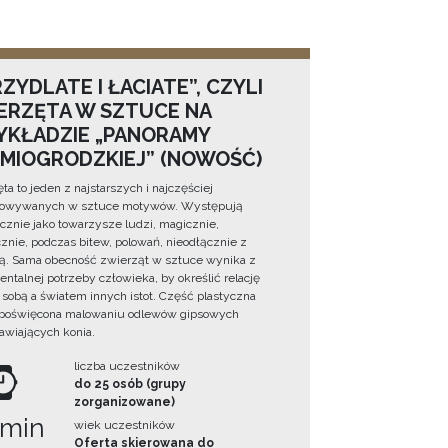
ZYDLATE I ŁACIATE”, CZYLI
ERZĘTA W SZTUCE NA
YKŁADZIE „PANORAMY
DMIOGRODZKIEJ” (NOWOŚĆ)
ta to jeden z najstarszych i najczęściej
towywanych w sztuce motywów. Występują
cznie jako towarzysze ludzi, magicznie,
znie, podczas bitew, polowań, nieodłącznie z
ą. Sama obecność zwierząt w sztuce wynika z
ntalnej potrzeby człowieka, by określić relację
sobą a światem innych istot. Część plastyczna
 poświęcona malowaniu odlewów gipsowych
awiających konia.
liczba uczestników
do 25 osób (grupy
zorganizowane)
 min
wiek uczestników
Oferta skierowana do