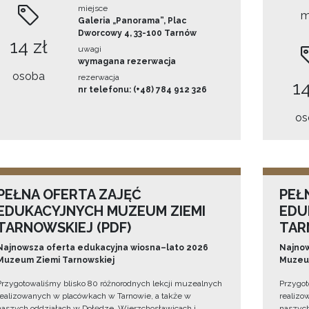
miejsce
m
Galeria „Panorama”, Plac
Dworcowy 4, 33-100 Tarnów
14 zł
uwagi
wymagana rezerwacja
osoba
rezerwacja
14
nr telefonu: (+48) 784 912 326
os
PEŁNA OFERTA ZAJĘĆ
PEŁ
EDUKACYJNYCH MUZEUM ZIEMI
EDU
TARNOWSKIEJ (PDF)
TAR
Najnowsza oferta edukacyjna wiosna–lato 2026
Najnow
Muzeum Ziemi Tarnowskiej
Muzeum
Przygotowaliśmy blisko 80 różnorodnych lekcji muzealnych
Przygot
realizowanych w placówkach w Tarnowie, a także w
realizo
naszych oddziałach w Dołędze, Wierzchosławicach i
naszych