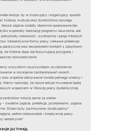
onała okazja, by w inspirujący i angażujący sposób
ć historię, kulturę oraz dziedzictwo naszego
. Nasze zajęcia zostały starannie opracowane tak,
 tylko wspierały realizację programu nauczania, ale
 pobudzały ciekawość, wyobraźnię i pasję młodych
ów. Interaktywne formy pracy, ciekawe prelekcje,
ia plastyczne oraz bezpośredni kontakt z zabytkami
ą, że historia staje się fascynującą przygodą i
oprzez doświadczenie.
jemy wszystkim nauczycielom za codzienne
owanie w rozwijanie zainteresowań swoich
 oraz wspólne odkrywanie świata pełnego wiedzy i
cji. Mamy nadzieję, że nasze lekcje muzealne będą
iowym wsparciem w Waszej pracy dydaktycznej.
uczestników mówią same za siebie:
 – świetne zajęcia, prelekcja, przebieranki, zajęcia
zne. Dzieci były zachwycone, dziękujemy!”
zajęcia, pełne ciekawostek i kreatywnej pracy.
y serdecznie!”
acje już trwają