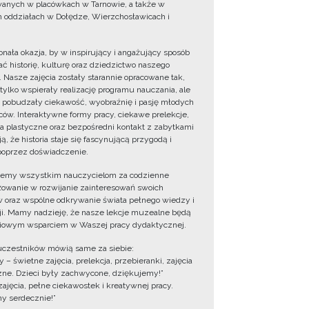
wanych w placówkach w Tarnowie, a także w
 oddziałach w Dołędze, Wierzchosławicach i
onała okazja, by w inspirujący i angażujący sposób
ć historię, kulturę oraz dziedzictwo naszego
. Nasze zajęcia zostały starannie opracowane tak,
 tylko wspierały realizację programu nauczania, ale
 pobudzały ciekawość, wyobraźnię i pasję młodych
ów. Interaktywne formy pracy, ciekawe prelekcje,
ia plastyczne oraz bezpośredni kontakt z zabytkami
ą, że historia staje się fascynującą przygodą i
oprzez doświadczenie.
jemy wszystkim nauczycielom za codzienne
owanie w rozwijanie zainteresowań swoich
 oraz wspólne odkrywanie świata pełnego wiedzy i
cji. Mamy nadzieję, że nasze lekcje muzealne będą
iowym wsparciem w Waszej pracy dydaktycznej.
uczestników mówią same za siebie:
 – świetne zajęcia, prelekcja, przebieranki, zajęcia
zne. Dzieci były zachwycone, dziękujemy!”
zajęcia, pełne ciekawostek i kreatywnej pracy.
y serdecznie!”