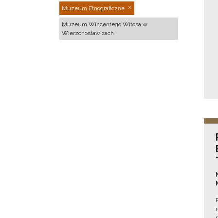
Muzeum Etnograficzne
Muzeum Wincentego Witosa w
Wierzchosławicach