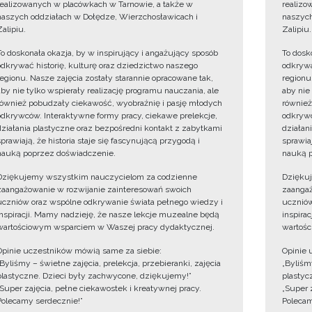
realizowanych w placówkach w Tarnowie, a także w
realizo
naszych oddziałach w Dołędze, Wierzchosławicach i
naszych
Zalipiu.
Zalipiu.
To doskonała okazja, by w inspirujący i angażujący sposób
To dosk
odkrywać historię, kulturę oraz dziedzictwo naszego
odkrywa
regionu. Nasze zajęcia zostały starannie opracowane tak,
regionu
aby nie tylko wspierały realizację programu nauczania, ale
aby nie
również pobudzały ciekawość, wyobraźnię i pasję młodych
również
odkrywców. Interaktywne formy pracy, ciekawe prelekcje,
odkrywc
działania plastyczne oraz bezpośredni kontakt z zabytkami
działan
sprawiają, że historia staje się fascynującą przygodą i
sprawiaj
nauką poprzez doświadczenie.
nauką p
Dziękujemy wszystkim nauczycielom za codzienne
Dzięku
zaangażowanie w rozwijanie zainteresowań swoich
zaangaż
uczniów oraz wspólne odkrywanie świata pełnego wiedzy i
uczniów
inspiracji. Mamy nadzieję, że nasze lekcje muzealne będą
inspira
wartościowym wsparciem w Waszej pracy dydaktycznej.
wartośc
Opinie uczestników mówią same za siebie:
Opinie 
„Byliśmy – świetne zajęcia, prelekcja, przebieranki, zajęcia
„Byliśmy
plastyczne. Dzieci były zachwycone, dziękujemy!”
plastyc
„Super zajęcia, pełne ciekawostek i kreatywnej pracy.
„Super 
Polecamy serdecznie!”
Polecam