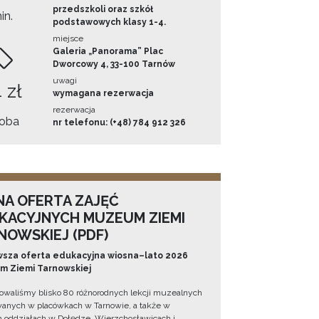
przedszkoli oraz szkół
in.
podstawowych klasy 1-4.
miejsce
Galeria „Panorama” Plac
Dworcowy 4, 33-100 Tarnów
uwagi
 zł
wymagana rezerwacja
rezerwacja
oba
nr telefonu: (+48) 784 912 326
NA OFERTA ZAJĘĆ
KACYJNYCH MUZEUM ZIEMI
NOWSKIEJ (PDF)
sza oferta edukacyjna wiosna–lato 2026
 Ziemi Tarnowskiej
owaliśmy blisko 80 różnorodnych lekcji muzealnych
wanych w placówkach w Tarnowie, a także w
 oddziałach w Dołędze, Wierzchosławicach i