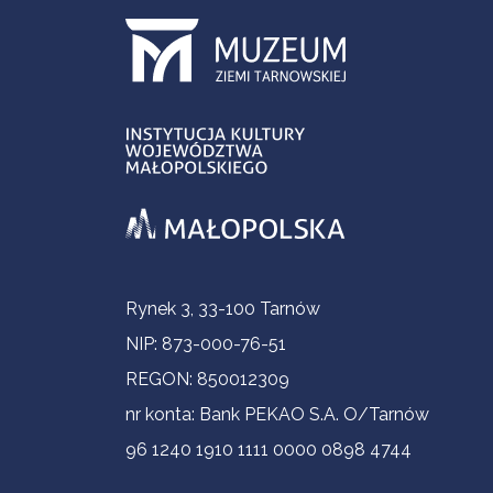
Informacje kontaktowe
Rynek 3, 33-100 Tarnów
NIP: 873-000-76-51
REGON: 850012309
nr konta: Bank PEKAO S.A. O/Tarnów
96 1240 1910 1111 0000 0898 4744