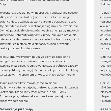
Zalipiu.
Zalipiu.
To doskonała okazja, by w inspirujący i angażujący sposób
To dosk
odkrywać historię, kulturę oraz dziedzictwo naszego
odkrywa
regionu. Nasze zajęcia zostały starannie opracowane tak,
regionu
aby nie tylko wspierały realizację programu nauczania, ale
aby nie
również pobudzały ciekawość, wyobraźnię i pasję młodych
również
odkrywców. Interaktywne formy pracy, ciekawe prelekcje,
odkrywc
działania plastyczne oraz bezpośredni kontakt z zabytkami
działan
sprawiają, że historia staje się fascynującą przygodą i
sprawiaj
nauką poprzez doświadczenie.
nauką p
Dziękujemy wszystkim nauczycielom za codzienne
Dzięku
zaangażowanie w rozwijanie zainteresowań swoich
zaangaż
uczniów oraz wspólne odkrywanie świata pełnego wiedzy i
uczniów
inspiracji. Mamy nadzieję, że nasze lekcje muzealne będą
inspira
wartościowym wsparciem w Waszej pracy dydaktycznej.
wartośc
Opinie uczestników mówią same za siebie:
Opinie 
„Byliśmy – świetne zajęcia, prelekcja, przebieranki, zajęcia
„Byliśmy
plastyczne. Dzieci były zachwycone, dziękujemy!”
plastyc
„Super zajęcia, pełne ciekawostek i kreatywnej pracy.
„Super 
Polecamy serdecznie!”
Polecam
Rezerwacje już trwają
Rezerw