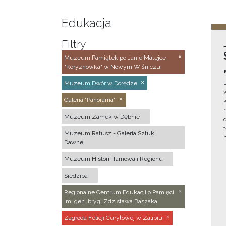
Edukacja
Filtry
Muzeum Pamiątek po Janie Matejce
"Koryznówka" w Nowym Wiśniczu
Muzeum Dwór w Dołędze
Galeria "Panorama"
Muzeum Zamek w Dębnie
Muzeum Ratusz - Galeria Sztuki
Dawnej
Muzeum Historii Tarnowa i Regionu
Siedziba
Regionalne Centrum Edukacji o Pamięci
im. gen. bryg. Zdzisława Baszaka
Zagroda Felicji Curyłowej w Zalipiu