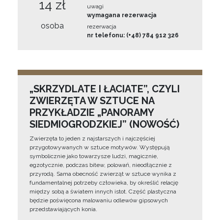
14 zł
uwagi
wymagana rezerwacja
osoba
rezerwacja
nr telefonu: (+48) 784 912 326
„SKRZYDLATE I ŁACIATE”, CZYLI
ZWIERZĘTA W SZTUCE NA
PRZYKŁADZIE „PANORAMY
SIEDMIOGRODZKIEJ” (NOWOŚĆ)
Zwierzęta to jeden z najstarszych i najczęściej
przygotowywanych w sztuce motywów. Występują
symbolicznie jako towarzysze ludzi, magicznie,
egzotycznie, podczas bitew, polowań, nieodłącznie z
przyrodą. Sama obecność zwierząt w sztuce wynika z
fundamentalnej potrzeby człowieka, by określić relację
między sobą a światem innych istot. Część plastyczna
będzie poświęcona malowaniu odlewów gipsowych
przedstawiających konia.