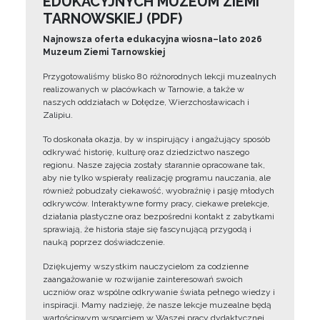
EDUKACYJNYCH MUZEUM ZIEMI
TARNOWSKIEJ (PDF)
Najnowsza oferta edukacyjna wiosna–lato 2026
Muzeum Ziemi Tarnowskiej
Przygotowaliśmy blisko 80 różnorodnych lekcji muzealnych
realizowanych w placówkach w Tarnowie, a także w
naszych oddziałach w Dołędze, Wierzchosławicach i
Zalipiu.
To doskonała okazja, by w inspirujący i angażujący sposób
odkrywać historię, kulturę oraz dziedzictwo naszego
regionu. Nasze zajęcia zostały starannie opracowane tak,
aby nie tylko wspierały realizację programu nauczania, ale
również pobudzały ciekawość, wyobraźnię i pasję młodych
odkrywców. Interaktywne formy pracy, ciekawe prelekcje,
działania plastyczne oraz bezpośredni kontakt z zabytkami
sprawiają, że historia staje się fascynującą przygodą i
nauką poprzez doświadczenie.
Dziękujemy wszystkim nauczycielom za codzienne
zaangażowanie w rozwijanie zainteresowań swoich
uczniów oraz wspólne odkrywanie świata pełnego wiedzy i
inspiracji. Mamy nadzieję, że nasze lekcje muzealne będą
wartościowym wsparciem w Waszej pracy dydaktycznej.