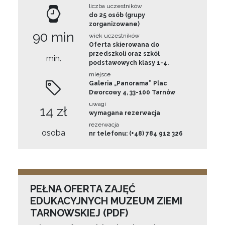
liczba uczestników
do 25 osób (grupy
zorganizowane)
90 min
wiek uczestników
Oferta skierowana do
przedszkoli oraz szkół
min.
podstawowych klasy 1-4.
miejsce
Galeria „Panorama” Plac
Dworcowy 4, 33-100 Tarnów
uwagi
14 zł
wymagana rezerwacja
rezerwacja
osoba
nr telefonu: (+48) 784 912 326
PEŁNA OFERTA ZAJĘĆ
EDUKACYJNYCH MUZEUM ZIEMI
TARNOWSKIEJ (PDF)