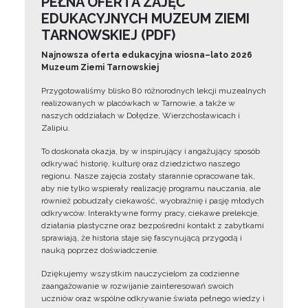
PEŁNA OFERTA ZAJĘĆ
EDUKACYJNYCH MUZEUM ZIEMI
TARNOWSKIEJ (PDF)
Najnowsza oferta edukacyjna wiosna–lato 2026
Muzeum Ziemi Tarnowskiej
Przygotowaliśmy blisko 80 różnorodnych lekcji muzealnych
realizowanych w placówkach w Tarnowie, a także w
naszych oddziałach w Dołędze, Wierzchosławicach i
Zalipiu.
To doskonała okazja, by w inspirujący i angażujący sposób
odkrywać historię, kulturę oraz dziedzictwo naszego
regionu. Nasze zajęcia zostały starannie opracowane tak,
aby nie tylko wspierały realizację programu nauczania, ale
również pobudzały ciekawość, wyobraźnię i pasję młodych
odkrywców. Interaktywne formy pracy, ciekawe prelekcje,
działania plastyczne oraz bezpośredni kontakt z zabytkami
sprawiają, że historia staje się fascynującą przygodą i
nauką poprzez doświadczenie.
Dziękujemy wszystkim nauczycielom za codzienne
zaangażowanie w rozwijanie zainteresowań swoich
uczniów oraz wspólne odkrywanie świata pełnego wiedzy i