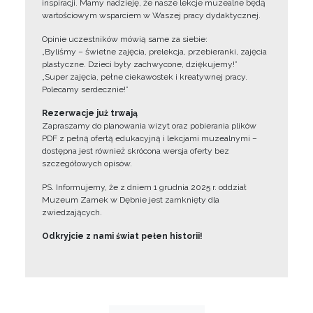
inspiracji. Mamy nadzieję, że nasze lekcje muzealne będą
wartościowym wsparciem w Waszej pracy dydaktycznej.
Opinie uczestników mówią same za siebie:
„Byliśmy – świetne zajęcia, prelekcja, przebieranki, zajęcia
plastyczne. Dzieci były zachwycone, dziękujemy!”
„Super zajęcia, pełne ciekawostek i kreatywnej pracy.
Polecamy serdecznie!”
Rezerwacje już trwają
Zapraszamy do planowania wizyt oraz pobierania plików
PDF z pełną ofertą edukacyjną i lekcjami muzealnymi –
dostępna jest również skrócona wersja oferty bez
szczegółowych opisów.
PS. Informujemy, że z dniem 1 grudnia 2025 r. oddział
Muzeum Zamek w Dębnie jest zamknięty dla
zwiedzających.
Odkryjcie z nami świat pełen historii!