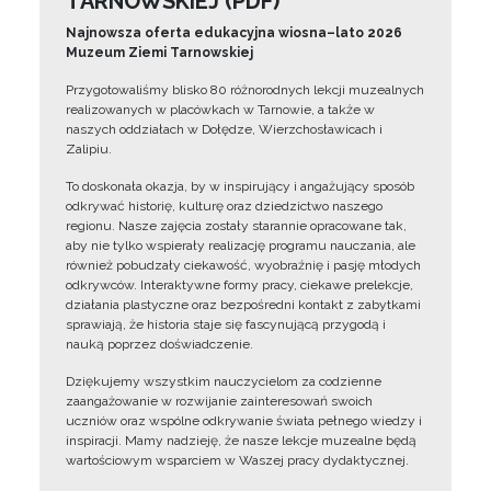
TARNOWSKIEJ (PDF)
Najnowsza oferta edukacyjna wiosna–lato 2026
Muzeum Ziemi Tarnowskiej
Przygotowaliśmy blisko 80 różnorodnych lekcji muzealnych
realizowanych w placówkach w Tarnowie, a także w
naszych oddziałach w Dołędze, Wierzchosławicach i
Zalipiu.
To doskonała okazja, by w inspirujący i angażujący sposób
odkrywać historię, kulturę oraz dziedzictwo naszego
regionu. Nasze zajęcia zostały starannie opracowane tak,
aby nie tylko wspierały realizację programu nauczania, ale
również pobudzały ciekawość, wyobraźnię i pasję młodych
odkrywców. Interaktywne formy pracy, ciekawe prelekcje,
działania plastyczne oraz bezpośredni kontakt z zabytkami
sprawiają, że historia staje się fascynującą przygodą i
nauką poprzez doświadczenie.
Dziękujemy wszystkim nauczycielom za codzienne
zaangażowanie w rozwijanie zainteresowań swoich
uczniów oraz wspólne odkrywanie świata pełnego wiedzy i
inspiracji. Mamy nadzieję, że nasze lekcje muzealne będą
wartościowym wsparciem w Waszej pracy dydaktycznej.