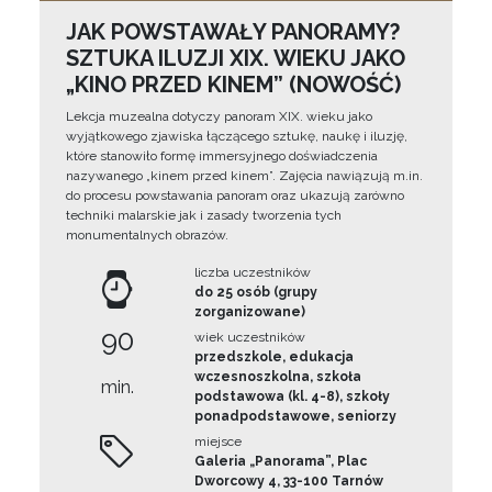
JAK POWSTAWAŁY PANORAMY?
SZTUKA ILUZJI XIX. WIEKU JAKO
„KINO PRZED KINEM” (NOWOŚĆ)
Lekcja muzealna dotyczy panoram XIX. wieku jako
wyjątkowego zjawiska łączącego sztukę, naukę i iluzję,
które stanowiło formę immersyjnego doświadczenia
nazywanego „kinem przed kinem”. Zajęcia nawiązują m.in.
do procesu powstawania panoram oraz ukazują zarówno
techniki malarskie jak i zasady tworzenia tych
monumentalnych obrazów.
liczba uczestników
do 25 osób (grupy
zorganizowane)
90
wiek uczestników
przedszkole, edukacja
wczesnoszkolna, szkoła
min.
podstawowa (kl. 4-8), szkoły
ponadpodstawowe, seniorzy
miejsce
Galeria „Panorama”, Plac
Dworcowy 4, 33-100 Tarnów