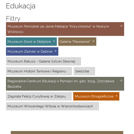
Edukacja
Filtry
Muzeum Pamiątek po Janie Matejce "Koryznówka" w Nowym
Wiśniczu
Muzeum Dwór w Dołędze
Galeria "Panorama"
Muzeum Zamek w Dębnie
Muzeum Ratusz - Galeria Sztuki Dawnej
Muzeum Historii Tarnowa i Regionu
Siedziba
Regionalne Centrum Edukacji o Pamięci im. gen. bryg. Zdzisława
Baszaka
Zagroda Felicji Curyłowej w Zalipiu
Muzeum Etnograficzne
Muzeum Wincentego Witosa w Wierzchosławicach