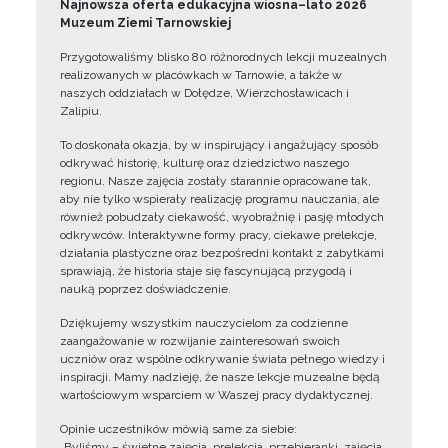
Najnowsza oferta edukacyjna wiosna–lato 2026
Muzeum Ziemi Tarnowskiej
Przygotowaliśmy blisko 80 różnorodnych lekcji muzealnych
realizowanych w placówkach w Tarnowie, a także w
naszych oddziałach w Dołędze, Wierzchosławicach i
Zalipiu.
To doskonała okazja, by w inspirujący i angażujący sposób
odkrywać historię, kulturę oraz dziedzictwo naszego
regionu. Nasze zajęcia zostały starannie opracowane tak,
aby nie tylko wspierały realizację programu nauczania, ale
również pobudzały ciekawość, wyobraźnię i pasję młodych
odkrywców. Interaktywne formy pracy, ciekawe prelekcje,
działania plastyczne oraz bezpośredni kontakt z zabytkami
sprawiają, że historia staje się fascynującą przygodą i
nauką poprzez doświadczenie.
Dziękujemy wszystkim nauczycielom za codzienne
zaangażowanie w rozwijanie zainteresowań swoich
uczniów oraz wspólne odkrywanie świata pełnego wiedzy i
inspiracji. Mamy nadzieję, że nasze lekcje muzealne będą
wartościowym wsparciem w Waszej pracy dydaktycznej.
Opinie uczestników mówią same za siebie:
„Byliśmy – świetne zajęcia, prelekcja, przebieranki, zajęcia