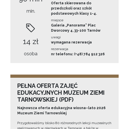
Oferta skierowana do
przedszkoli oraz szkół
min.
podstawowych klasy 1-4.
miejsce
Galeria „Panorama” Plac
Dworcowy 4, 33-100 Tarnów
uwagi
14 zł
wymagana rezerwacja
rezerwacja
osoba
nr telefonu: (+48) 784 912 326
PEŁNA OFERTA ZAJĘĆ
EDUKACYJNYCH MUZEUM ZIEMI
TARNOWSKIEJ (PDF)
Najnowsza oferta edukacyjna wiosna–lato 2026
Muzeum Ziemi Tarnowskiej
Przygotowaliśmy blisko 80 różnorodnych lekcji muzealnych
realizowanych w placówkach w Tarnowie, a także w