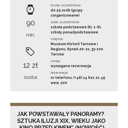
liczba uczestników
do 25 osób (grupy
zorganizowane)
90
wiek uczestników
szkoła podstawowa (kl. 1-8),
szkoły ponadpodstawowe
min.
miejsce
Muzeum Historii Tarnowa i
Regionu, Rynek 20-21, 33-100
Tarnów
uwagi
12 zł
wymagana rezerwacja
rezerwacja
osoba
nr telefonu: (+48) 14 621 21 49
wew. 200
JAK POWSTAWAŁY PANORAMY?
SZTUKA ILUZJI XIX. WIEKU JAKO
„KINO PRZED KINEM” (NOWOŚĆ)