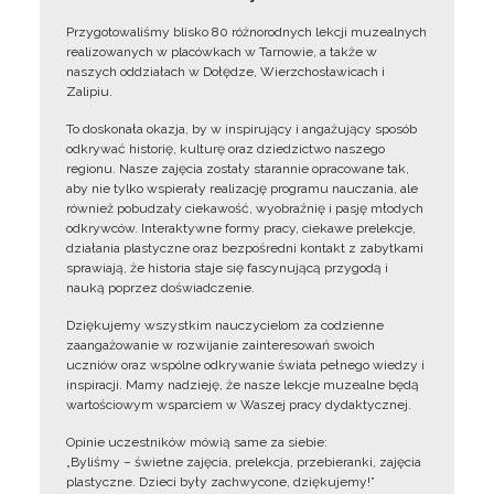
Przygotowaliśmy blisko 80 różnorodnych lekcji muzealnych
realizowanych w placówkach w Tarnowie, a także w
naszych oddziałach w Dołędze, Wierzchosławicach i
Zalipiu.
To doskonała okazja, by w inspirujący i angażujący sposób
odkrywać historię, kulturę oraz dziedzictwo naszego
regionu. Nasze zajęcia zostały starannie opracowane tak,
aby nie tylko wspierały realizację programu nauczania, ale
również pobudzały ciekawość, wyobraźnię i pasję młodych
odkrywców. Interaktywne formy pracy, ciekawe prelekcje,
działania plastyczne oraz bezpośredni kontakt z zabytkami
sprawiają, że historia staje się fascynującą przygodą i
nauką poprzez doświadczenie.
Dziękujemy wszystkim nauczycielom za codzienne
zaangażowanie w rozwijanie zainteresowań swoich
uczniów oraz wspólne odkrywanie świata pełnego wiedzy i
inspiracji. Mamy nadzieję, że nasze lekcje muzealne będą
wartościowym wsparciem w Waszej pracy dydaktycznej.
Opinie uczestników mówią same za siebie:
„Byliśmy – świetne zajęcia, prelekcja, przebieranki, zajęcia
plastyczne. Dzieci były zachwycone, dziękujemy!”