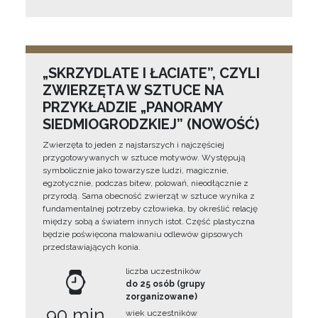
„SKRZYDLATE I ŁACIATE”, CZYLI
ZWIERZĘTA W SZTUCE NA
PRZYKŁADZIE „PANORAMY
SIEDMIOGRODZKIEJ” (NOWOŚĆ)
Zwierzęta to jeden z najstarszych i najczęściej
przygotowywanych w sztuce motywów. Występują
symbolicznie jako towarzysze ludzi, magicznie,
egzotycznie, podczas bitew, polowań, nieodłącznie z
przyrodą. Sama obecność zwierząt w sztuce wynika z
fundamentalnej potrzeby człowieka, by określić relację
między sobą a światem innych istot. Część plastyczna
będzie poświęcona malowaniu odlewów gipsowych
przedstawiających konia.
liczba uczestników
do 25 osób (grupy
zorganizowane)
90 min
wiek uczestników