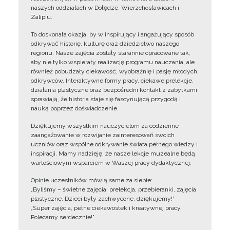
naszych oddziałach w Dołędze, Wierzchosławicach i
Zalipiu.
To doskonała okazja, by w inspirujący i angażujący sposób
odkrywać historię, kulturę oraz dziedzictwo naszego
regionu. Nasze zajęcia zostały starannie opracowane tak,
aby nie tylko wspierały realizację programu nauczania, ale
również pobudzały ciekawość, wyobraźnię i pasję młodych
odkrywców. Interaktywne formy pracy, ciekawe prelekcje,
działania plastyczne oraz bezpośredni kontakt z zabytkami
sprawiają, że historia staje się fascynującą przygodą i
nauką poprzez doświadczenie.
Dziękujemy wszystkim nauczycielom za codzienne
zaangażowanie w rozwijanie zainteresowań swoich
uczniów oraz wspólne odkrywanie świata pełnego wiedzy i
inspiracji. Mamy nadzieję, że nasze lekcje muzealne będą
wartościowym wsparciem w Waszej pracy dydaktycznej.
Opinie uczestników mówią same za siebie:
„Byliśmy – świetne zajęcia, prelekcja, przebieranki, zajęcia
plastyczne. Dzieci były zachwycone, dziękujemy!”
„Super zajęcia, pełne ciekawostek i kreatywnej pracy.
Polecamy serdecznie!”