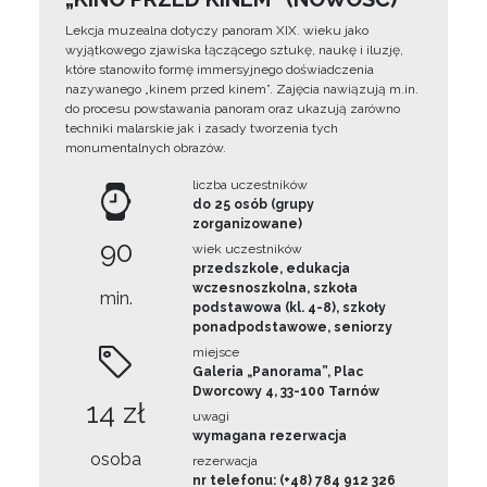
Lekcja muzealna dotyczy panoram XIX. wieku jako
wyjątkowego zjawiska łączącego sztukę, naukę i iluzję,
które stanowiło formę immersyjnego doświadczenia
nazywanego „kinem przed kinem”. Zajęcia nawiązują m.in.
do procesu powstawania panoram oraz ukazują zarówno
techniki malarskie jak i zasady tworzenia tych
monumentalnych obrazów.
liczba uczestników
do 25 osób (grupy
zorganizowane)
90
wiek uczestników
przedszkole, edukacja
wczesnoszkolna, szkoła
min.
podstawowa (kl. 4-8), szkoły
ponadpodstawowe, seniorzy
miejsce
Galeria „Panorama”, Plac
Dworcowy 4, 33-100 Tarnów
14 zł
uwagi
wymagana rezerwacja
osoba
rezerwacja
nr telefonu: (+48) 784 912 326