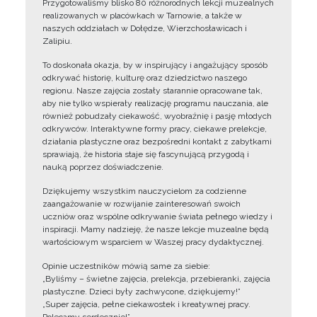
Przygotowaliśmy blisko 80 różnorodnych lekcji muzealnych
realizowanych w placówkach w Tarnowie, a także w
naszych oddziałach w Dołędze, Wierzchosławicach i
Zalipiu.
To doskonała okazja, by w inspirujący i angażujący sposób
odkrywać historię, kulturę oraz dziedzictwo naszego
regionu. Nasze zajęcia zostały starannie opracowane tak,
aby nie tylko wspierały realizację programu nauczania, ale
również pobudzały ciekawość, wyobraźnię i pasję młodych
odkrywców. Interaktywne formy pracy, ciekawe prelekcje,
działania plastyczne oraz bezpośredni kontakt z zabytkami
sprawiają, że historia staje się fascynującą przygodą i
nauką poprzez doświadczenie.
Dziękujemy wszystkim nauczycielom za codzienne
zaangażowanie w rozwijanie zainteresowań swoich
uczniów oraz wspólne odkrywanie świata pełnego wiedzy i
inspiracji. Mamy nadzieję, że nasze lekcje muzealne będą
wartościowym wsparciem w Waszej pracy dydaktycznej.
Opinie uczestników mówią same za siebie:
„Byliśmy – świetne zajęcia, prelekcja, przebieranki, zajęcia
plastyczne. Dzieci były zachwycone, dziękujemy!”
„Super zajęcia, pełne ciekawostek i kreatywnej pracy.