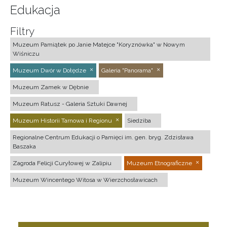
Edukacja
Filtry
Muzeum Pamiątek po Janie Matejce "Koryznówka" w Nowym
Wiśniczu
Muzeum Dwór w Dołędze
Galeria "Panorama"
Muzeum Zamek w Dębnie
Muzeum Ratusz - Galeria Sztuki Dawnej
Muzeum Historii Tarnowa i Regionu
Siedziba
Regionalne Centrum Edukacji o Pamięci im. gen. bryg. Zdzisława
Baszaka
Zagroda Felicji Curyłowej w Zalipiu
Muzeum Etnograficzne
Muzeum Wincentego Witosa w Wierzchosławicach