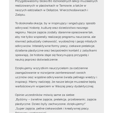
Przygotowaliśmy blisko 80 różnorodnych lekcji muzealnych
realizowanych w placówkach w Tarnowie, a także w
naszych oddziałach w Dołędze, Wierzchosławicach i
Zalipiu.
To doskonała okazja, by w inspirujący i angażujący sposób
odkrywać historię, kulturę oraz dziedzictwo naszego
regionu. Nasze zajęcia zostały starannie opracowane tak,
aby nie tylko wspierały realizację programu nauczania, ale
również pobudzały ciekawość, wyobraźnię i pasję młodych
odkrywców. Interaktywne formy pracy, ciekawe prelekcje,
działania plastyczne oraz bezpośredni kontakt z zabytkami
sprawiają, że historia staje się fascynującą przygodą i
nauką poprzez doświadczenie.
Dziękujemy wszystkim nauczycielom za codzienne
zaangażowanie w rozwijanie zainteresowań swoich
uczniów oraz wspólne odkrywanie świata pełnego wiedzy i
inspiracji. Mamy nadzieję, że nasze lekcje muzealne będą
wartościowym wsparciem w Waszej pracy dydaktycznej.
Opinie uczestników mówią same za siebie:
„Byliśmy – świetne zajęcia, prelekcja, przebieranki, zajęcia
plastyczne. Dzieci były zachwycone, dziękujemy!”
„Super zajęcia, pełne ciekawostek i kreatywnej pracy.