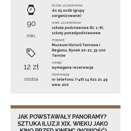
liczba uczestników
do 25 osób (grupy
zorganizowane)
90
wiek uczestników
szkoła podstawowa (kl. 1-8),
szkoły ponadpodstawowe
min.
miejsce
Muzeum Historii Tarnowa i
Regionu, Rynek 20-21, 33-100
Tarnów
uwagi
12 zł
wymagana rezerwacja
rezerwacja
osoba
nr telefonu: (+48) 14 621 21 49
wew. 200
JAK POWSTAWAŁY PANORAMY?
SZTUKA ILUZJI XIX. WIEKU JAKO
„KINO PRZED KINEM” (NOWOŚĆ)