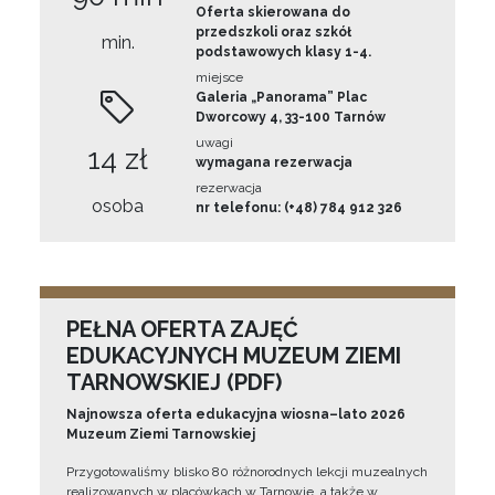
Oferta skierowana do
przedszkoli oraz szkół
min.
podstawowych klasy 1-4.
miejsce
Galeria „Panorama” Plac
Dworcowy 4, 33-100 Tarnów
uwagi
14 zł
wymagana rezerwacja
rezerwacja
osoba
nr telefonu: (+48) 784 912 326
PEŁNA OFERTA ZAJĘĆ
EDUKACYJNYCH MUZEUM ZIEMI
TARNOWSKIEJ (PDF)
Najnowsza oferta edukacyjna wiosna–lato 2026
Muzeum Ziemi Tarnowskiej
Przygotowaliśmy blisko 80 różnorodnych lekcji muzealnych
realizowanych w placówkach w Tarnowie, a także w