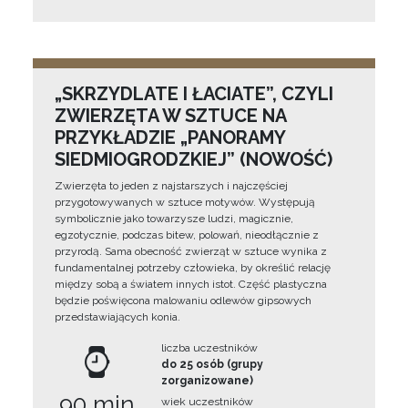
„SKRZYDLATE I ŁACIATE”, CZYLI
ZWIERZĘTA W SZTUCE NA
PRZYKŁADZIE „PANORAMY
SIEDMIOGRODZKIEJ” (NOWOŚĆ)
Zwierzęta to jeden z najstarszych i najczęściej
przygotowywanych w sztuce motywów. Występują
symbolicznie jako towarzysze ludzi, magicznie,
egzotycznie, podczas bitew, polowań, nieodłącznie z
przyrodą. Sama obecność zwierząt w sztuce wynika z
fundamentalnej potrzeby człowieka, by określić relację
między sobą a światem innych istot. Część plastyczna
będzie poświęcona malowaniu odlewów gipsowych
przedstawiających konia.
liczba uczestników
do 25 osób (grupy
zorganizowane)
90 min
wiek uczestników