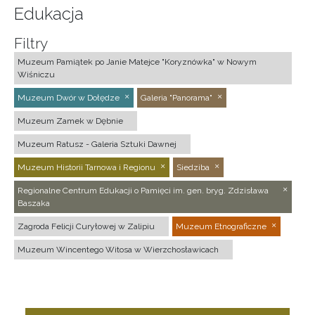
Edukacja
Filtry
Muzeum Pamiątek po Janie Matejce "Koryznówka" w Nowym
Wiśniczu
Muzeum Dwór w Dołędze
Galeria "Panorama"
Muzeum Zamek w Dębnie
Muzeum Ratusz - Galeria Sztuki Dawnej
Muzeum Historii Tarnowa i Regionu
Siedziba
Regionalne Centrum Edukacji o Pamięci im. gen. bryg. Zdzisława
Baszaka
Zagroda Felicji Curyłowej w Zalipiu
Muzeum Etnograficzne
Muzeum Wincentego Witosa w Wierzchosławicach