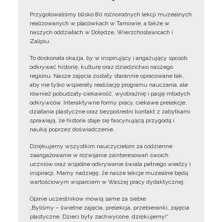
Przygotowaliśmy blisko 80 różnorodnych lekcji muzealnych
realizowanych w placówkach w Tarnowie, a także w
naszych oddziałach w Dołędze, Wierzchosławicach i
Zalipiu.
To doskonała okazja, by w inspirujący i angażujący sposób
odkrywać historię, kulturę oraz dziedzictwo naszego
regionu. Nasze zajęcia zostały starannie opracowane tak,
aby nie tylko wspierały realizację programu nauczania, ale
również pobudzały ciekawość, wyobraźnię i pasję młodych
odkrywców. Interaktywne formy pracy, ciekawe prelekcje,
działania plastyczne oraz bezpośredni kontakt z zabytkami
sprawiają, że historia staje się fascynującą przygodą i
nauką poprzez doświadczenie.
Dziękujemy wszystkim nauczycielom za codzienne
zaangażowanie w rozwijanie zainteresowań swoich
uczniów oraz wspólne odkrywanie świata pełnego wiedzy i
inspiracji. Mamy nadzieję, że nasze lekcje muzealne będą
wartościowym wsparciem w Waszej pracy dydaktycznej.
Opinie uczestników mówią same za siebie:
„Byliśmy – świetne zajęcia, prelekcja, przebieranki, zajęcia
plastyczne. Dzieci były zachwycone, dziękujemy!”