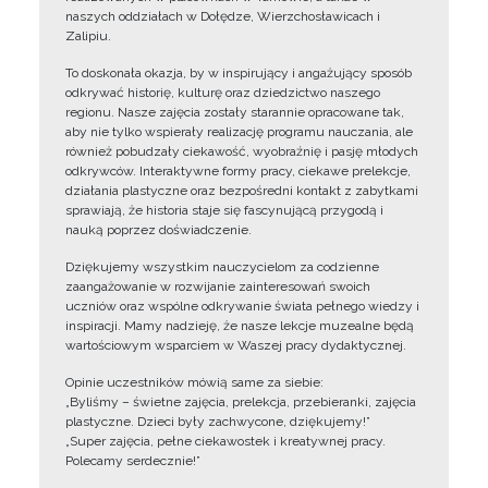
naszych oddziałach w Dołędze, Wierzchosławicach i
Zalipiu.
To doskonała okazja, by w inspirujący i angażujący sposób
odkrywać historię, kulturę oraz dziedzictwo naszego
regionu. Nasze zajęcia zostały starannie opracowane tak,
aby nie tylko wspierały realizację programu nauczania, ale
również pobudzały ciekawość, wyobraźnię i pasję młodych
odkrywców. Interaktywne formy pracy, ciekawe prelekcje,
działania plastyczne oraz bezpośredni kontakt z zabytkami
sprawiają, że historia staje się fascynującą przygodą i
nauką poprzez doświadczenie.
Dziękujemy wszystkim nauczycielom za codzienne
zaangażowanie w rozwijanie zainteresowań swoich
uczniów oraz wspólne odkrywanie świata pełnego wiedzy i
inspiracji. Mamy nadzieję, że nasze lekcje muzealne będą
wartościowym wsparciem w Waszej pracy dydaktycznej.
Opinie uczestników mówią same za siebie:
„Byliśmy – świetne zajęcia, prelekcja, przebieranki, zajęcia
plastyczne. Dzieci były zachwycone, dziękujemy!”
„Super zajęcia, pełne ciekawostek i kreatywnej pracy.
Polecamy serdecznie!”