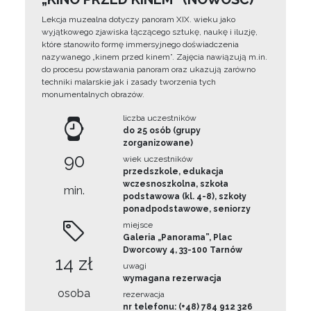
Lekcja muzealna dotyczy panoram XIX. wieku jako
wyjątkowego zjawiska łączącego sztukę, naukę i iluzję,
które stanowiło formę immersyjnego doświadczenia
nazywanego „kinem przed kinem”. Zajęcia nawiązują m.in.
do procesu powstawania panoram oraz ukazują zarówno
techniki malarskie jak i zasady tworzenia tych
monumentalnych obrazów.
liczba uczestników
do 25 osób (grupy
zorganizowane)
90
wiek uczestników
przedszkole, edukacja
wczesnoszkolna, szkoła
min.
podstawowa (kl. 4-8), szkoły
ponadpodstawowe, seniorzy
miejsce
Galeria „Panorama”, Plac
Dworcowy 4, 33-100 Tarnów
14 zł
uwagi
wymagana rezerwacja
osoba
rezerwacja
nr telefonu: (+48) 784 912 326