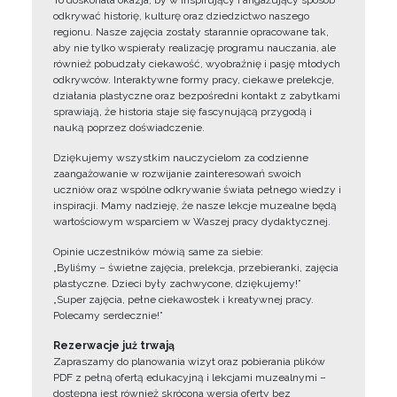
To doskonała okazja, by w inspirujący i angażujący sposób
odkrywać historię, kulturę oraz dziedzictwo naszego
regionu. Nasze zajęcia zostały starannie opracowane tak,
aby nie tylko wspierały realizację programu nauczania, ale
również pobudzały ciekawość, wyobraźnię i pasję młodych
odkrywców. Interaktywne formy pracy, ciekawe prelekcje,
działania plastyczne oraz bezpośredni kontakt z zabytkami
sprawiają, że historia staje się fascynującą przygodą i
nauką poprzez doświadczenie.
Dziękujemy wszystkim nauczycielom za codzienne
zaangażowanie w rozwijanie zainteresowań swoich
uczniów oraz wspólne odkrywanie świata pełnego wiedzy i
inspiracji. Mamy nadzieję, że nasze lekcje muzealne będą
wartościowym wsparciem w Waszej pracy dydaktycznej.
Opinie uczestników mówią same za siebie:
„Byliśmy – świetne zajęcia, prelekcja, przebieranki, zajęcia
plastyczne. Dzieci były zachwycone, dziękujemy!”
„Super zajęcia, pełne ciekawostek i kreatywnej pracy.
Polecamy serdecznie!”
Rezerwacje już trwają
Zapraszamy do planowania wizyt oraz pobierania plików
PDF z pełną ofertą edukacyjną i lekcjami muzealnymi –
dostępna jest również skrócona wersja oferty bez