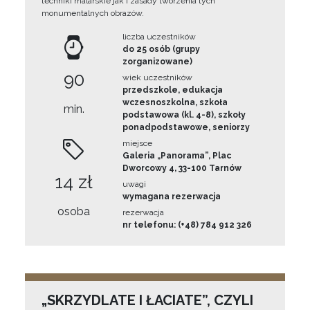
techniki malarskie jak i zasady tworzenia tych
monumentalnych obrazów.
liczba uczestników
do 25 osób (grupy
zorganizowane)
90
wiek uczestników
przedszkole, edukacja
wczesnoszkolna, szkoła
min.
podstawowa (kl. 4-8), szkoły
ponadpodstawowe, seniorzy
miejsce
Galeria „Panorama”, Plac
Dworcowy 4, 33-100 Tarnów
14 zł
uwagi
wymagana rezerwacja
osoba
rezerwacja
nr telefonu: (+48) 784 912 326
„SKRZYDLATE I ŁACIATE”, CZYLI