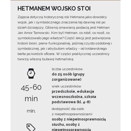
HETMANEM WOJSKO STOI
Zajęcia dotyczą historycznej roli Hetmana jako dowódcy
wojsk, jak i symbolicznego znaczenia tej dawnej roli po
dzień dzisiejszy. Główną omawianą postacią jest Hetman
Jan Amor Tarnowski. Kim był Hetman, co robił, co nosił, co
symbolizowało jego władze? Część lekcji jest poświęcona
historii broni, pierw funkcjonalnej, później czysto ozdobnej i
symbolicznej, jak i atrybutom władzy - od królewskiego
berła po kordzik oficera. W części praktycznej uczestnicy
tworzą własną buławę hetmańską.
liczba uczestników
do 25 osób (grupy
zorganizowane)
45-60
wiek uczestników
przedszkole, edukacja
min
wczesnoszkolna, szkoła
podstawowa (kl. 4-8)
dostępność dla osób
min.
z niepełnosprawnościami
osoby z niepełnosprawnością
słuchu, osoby z
niepełnosprawnością