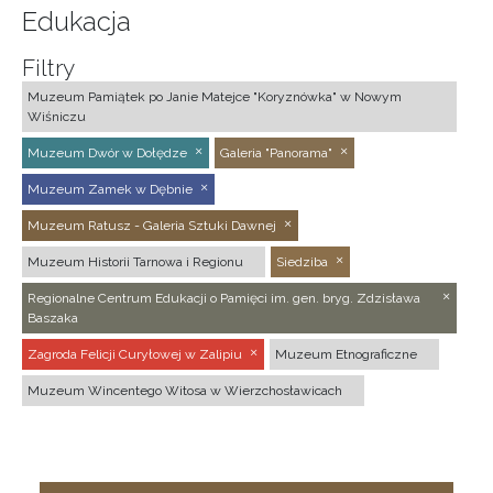
Edukacja
Filtry
Muzeum Pamiątek po Janie Matejce "Koryznówka" w Nowym
Wiśniczu
Muzeum Dwór w Dołędze
Galeria "Panorama"
Muzeum Zamek w Dębnie
Muzeum Ratusz - Galeria Sztuki Dawnej
Muzeum Historii Tarnowa i Regionu
Siedziba
Regionalne Centrum Edukacji o Pamięci im. gen. bryg. Zdzisława
Baszaka
Zagroda Felicji Curyłowej w Zalipiu
Muzeum Etnograficzne
Muzeum Wincentego Witosa w Wierzchosławicach