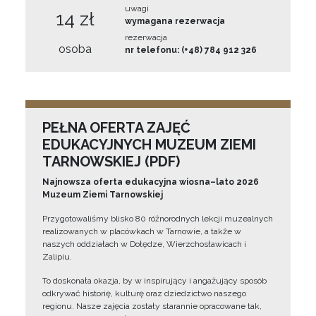
uwagi
14 zł
wymagana rezerwacja
rezerwacja
osoba
nr telefonu: (+48) 784 912 326
PEŁNA OFERTA ZAJĘĆ
EDUKACYJNYCH MUZEUM ZIEMI
TARNOWSKIEJ (PDF)
Najnowsza oferta edukacyjna wiosna–lato 2026
Muzeum Ziemi Tarnowskiej
Przygotowaliśmy blisko 80 różnorodnych lekcji muzealnych
realizowanych w placówkach w Tarnowie, a także w
naszych oddziałach w Dołędze, Wierzchosławicach i
Zalipiu.
To doskonała okazja, by w inspirujący i angażujący sposób
odkrywać historię, kulturę oraz dziedzictwo naszego
regionu. Nasze zajęcia zostały starannie opracowane tak,