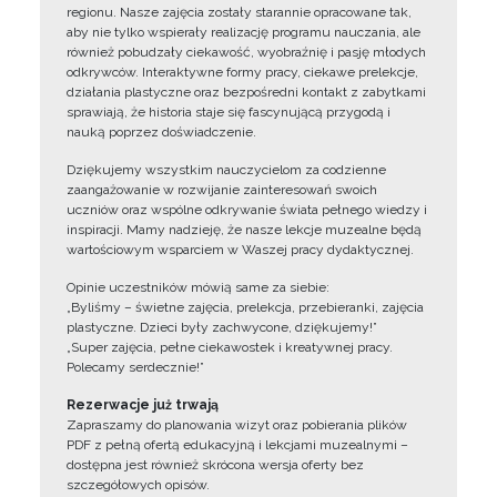
regionu. Nasze zajęcia zostały starannie opracowane tak,
aby nie tylko wspierały realizację programu nauczania, ale
również pobudzały ciekawość, wyobraźnię i pasję młodych
odkrywców. Interaktywne formy pracy, ciekawe prelekcje,
działania plastyczne oraz bezpośredni kontakt z zabytkami
sprawiają, że historia staje się fascynującą przygodą i
nauką poprzez doświadczenie.
Dziękujemy wszystkim nauczycielom za codzienne
zaangażowanie w rozwijanie zainteresowań swoich
uczniów oraz wspólne odkrywanie świata pełnego wiedzy i
inspiracji. Mamy nadzieję, że nasze lekcje muzealne będą
wartościowym wsparciem w Waszej pracy dydaktycznej.
Opinie uczestników mówią same za siebie:
„Byliśmy – świetne zajęcia, prelekcja, przebieranki, zajęcia
plastyczne. Dzieci były zachwycone, dziękujemy!”
„Super zajęcia, pełne ciekawostek i kreatywnej pracy.
Polecamy serdecznie!”
Rezerwacje już trwają
Zapraszamy do planowania wizyt oraz pobierania plików
PDF z pełną ofertą edukacyjną i lekcjami muzealnymi –
dostępna jest również skrócona wersja oferty bez
szczegółowych opisów.