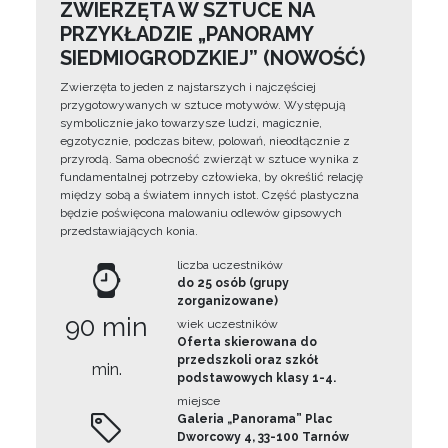
ZWIERZĘTA W SZTUCE NA
PRZYKŁADZIE „PANORAMY
SIEDMIOGRODZKIEJ” (NOWOŚĆ)
Zwierzęta to jeden z najstarszych i najczęściej
przygotowywanych w sztuce motywów. Występują
symbolicznie jako towarzysze ludzi, magicznie,
egzotycznie, podczas bitew, polowań, nieodłącznie z
przyrodą. Sama obecność zwierząt w sztuce wynika z
fundamentalnej potrzeby człowieka, by określić relację
między sobą a światem innych istot. Część plastyczna
będzie poświęcona malowaniu odlewów gipsowych
przedstawiających konia.
liczba uczestników
do 25 osób (grupy
zorganizowane)
90 min
wiek uczestników
Oferta skierowana do
przedszkoli oraz szkół
min.
podstawowych klasy 1-4.
miejsce
Galeria „Panorama” Plac
Dworcowy 4, 33-100 Tarnów