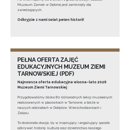
Muzeum Zamek w Dębnie jest zamknięty dla
zwiedzających.
Odkryjcie z nami świat pełen historii!
PEŁNA OFERTA ZAJĘĆ
EDUKACYJNYCH MUZEUM ZIEMI
TARNOWSKIEJ (PDF)
Najnowsza oferta edukacyjna wiosna–lato 2026
Muzeum Ziemi Tarnowskiej
Przygotowaliśmy blisko 80 różnorodnych lekcji muzealnych
realizowanych w placówkach w Tarnowie, a także w
naszych oddziałach w Dołędze, Wierzchosławicach i
Zalipiu.
To doskonała okazja, by w inspirujący i angażujący sposób
odkrywać historię, kulturę oraz dziedzictwo naszego