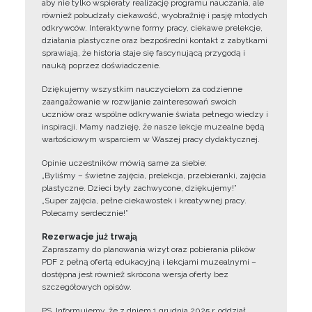
aby nie tylko wspierały realizację programu nauczania, ale
również pobudzały ciekawość, wyobraźnię i pasję młodych
odkrywców. Interaktywne formy pracy, ciekawe prelekcje,
działania plastyczne oraz bezpośredni kontakt z zabytkami
sprawiają, że historia staje się fascynującą przygodą i
nauką poprzez doświadczenie.
Dziękujemy wszystkim nauczycielom za codzienne
zaangażowanie w rozwijanie zainteresowań swoich
uczniów oraz wspólne odkrywanie świata pełnego wiedzy i
inspiracji. Mamy nadzieję, że nasze lekcje muzealne będą
wartościowym wsparciem w Waszej pracy dydaktycznej.
Opinie uczestników mówią same za siebie:
„Byliśmy – świetne zajęcia, prelekcja, przebieranki, zajęcia
plastyczne. Dzieci były zachwycone, dziękujemy!”
„Super zajęcia, pełne ciekawostek i kreatywnej pracy.
Polecamy serdecznie!”
Rezerwacje już trwają
Zapraszamy do planowania wizyt oraz pobierania plików
PDF z pełną ofertą edukacyjną i lekcjami muzealnymi –
dostępna jest również skrócona wersja oferty bez
szczegółowych opisów.
PS. Informujemy, że z dniem 1 grudnia 2025 r. oddział