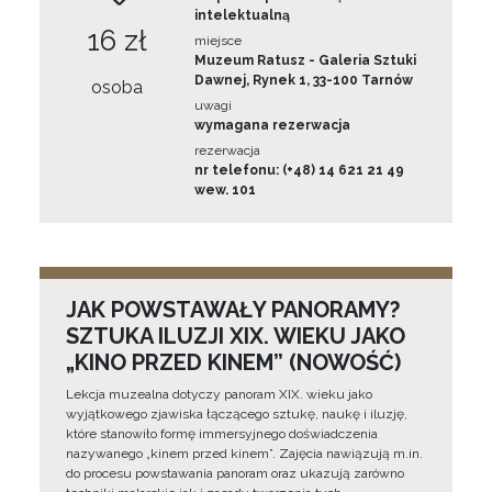
intelektualną
16 zł
miejsce
Muzeum Ratusz - Galeria Sztuki
Dawnej, Rynek 1, 33-100 Tarnów
osoba
uwagi
wymagana rezerwacja
rezerwacja
nr telefonu: (+48) 14 621 21 49
wew. 101
JAK POWSTAWAŁY PANORAMY?
SZTUKA ILUZJI XIX. WIEKU JAKO
„KINO PRZED KINEM” (NOWOŚĆ)
Lekcja muzealna dotyczy panoram XIX. wieku jako
wyjątkowego zjawiska łączącego sztukę, naukę i iluzję,
które stanowiło formę immersyjnego doświadczenia
nazywanego „kinem przed kinem”. Zajęcia nawiązują m.in.
do procesu powstawania panoram oraz ukazują zarówno