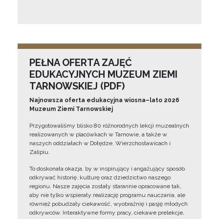
PEŁNA OFERTA ZAJĘĆ
EDUKACYJNYCH MUZEUM ZIEMI
TARNOWSKIEJ (PDF)
Najnowsza oferta edukacyjna wiosna–lato 2026
Muzeum Ziemi Tarnowskiej
Przygotowaliśmy blisko 80 różnorodnych lekcji muzealnych
realizowanych w placówkach w Tarnowie, a także w
naszych oddziałach w Dołędze, Wierzchosławicach i
Zalipiu.
To doskonała okazja, by w inspirujący i angażujący sposób
odkrywać historię, kulturę oraz dziedzictwo naszego
regionu. Nasze zajęcia zostały starannie opracowane tak,
aby nie tylko wspierały realizację programu nauczania, ale
również pobudzały ciekawość, wyobraźnię i pasję młodych
odkrywców. Interaktywne formy pracy, ciekawe prelekcje,