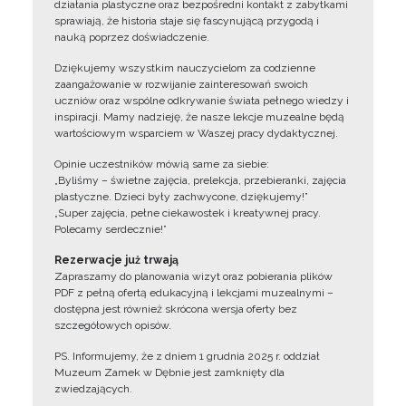
działania plastyczne oraz bezpośredni kontakt z zabytkami
sprawiają, że historia staje się fascynującą przygodą i
nauką poprzez doświadczenie.
Dziękujemy wszystkim nauczycielom za codzienne
zaangażowanie w rozwijanie zainteresowań swoich
uczniów oraz wspólne odkrywanie świata pełnego wiedzy i
inspiracji. Mamy nadzieję, że nasze lekcje muzealne będą
wartościowym wsparciem w Waszej pracy dydaktycznej.
Opinie uczestników mówią same za siebie:
„Byliśmy – świetne zajęcia, prelekcja, przebieranki, zajęcia
plastyczne. Dzieci były zachwycone, dziękujemy!”
„Super zajęcia, pełne ciekawostek i kreatywnej pracy.
Polecamy serdecznie!”
Rezerwacje już trwają
Zapraszamy do planowania wizyt oraz pobierania plików
PDF z pełną ofertą edukacyjną i lekcjami muzealnymi –
dostępna jest również skrócona wersja oferty bez
szczegółowych opisów.
PS. Informujemy, że z dniem 1 grudnia 2025 r. oddział
Muzeum Zamek w Dębnie jest zamknięty dla
zwiedzających.