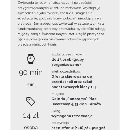
Zwierzęta to jeden z najstarszych i najczęściej
przygotowywanych w sztuce motywów. Występują
symbolicznie jako towarzysze ludzi, magicznie,
egzotycznie, podczas bitew, polowań, nieodłącznie z
przyrodą. Sama obecność zwierząt w sztuce wynika z
fundamentalnej potrzeby człowieka, by określić relację
między sobą a światem innych istot. Część plastyczna
będzie poświęcona malowaniu odlewów gipsowych
przedstawiających konia.
liczba uczestników
do 25 osób (grupy
zorganizowane)
90 min
wiek uczestników
Oferta skierowana do
przedszkoli oraz szkół
min.
podstawowych klasy 1-4.
miejsce
Galeria „Panorama” Plac
Dworcowy 4, 33-100 Tarnów
uwagi
14 zł
wymagana rezerwacja
rezerwacja
osoba
nr telefonu: (+48) 784 912 326