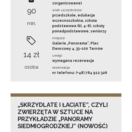
zorganizowane)
90
wiek uczestników
przedszkole, edukacja
wczesnoszkolna, szkoła
min.
podstawowa (kl. 4-8), szkoły
ponadpodstawowe, seniorzy
miejsce
Galeria „Panorama”, Plac
Dworcowy 4, 33-100 Tarnów
14 zł
uwagi
wymagana rezerwacja
osoba
rezerwacja
nr telefonu: (+48) 784 912 326
„SKRZYDLATE I ŁACIATE”, CZYLI
ZWIERZĘTA W SZTUCE NA
PRZYKŁADZIE „PANORAMY
SIEDMIOGRODZKIEJ” (NOWOŚĆ)