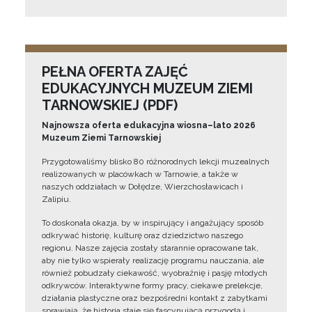
PEŁNA OFERTA ZAJĘĆ
EDUKACYJNYCH MUZEUM ZIEMI
TARNOWSKIEJ (PDF)
Najnowsza oferta edukacyjna wiosna–lato 2026
Muzeum Ziemi Tarnowskiej
Przygotowaliśmy blisko 80 różnorodnych lekcji muzealnych
realizowanych w placówkach w Tarnowie, a także w
naszych oddziałach w Dołędze, Wierzchosławicach i
Zalipiu.
To doskonała okazja, by w inspirujący i angażujący sposób
odkrywać historię, kulturę oraz dziedzictwo naszego
regionu. Nasze zajęcia zostały starannie opracowane tak,
aby nie tylko wspierały realizację programu nauczania, ale
również pobudzały ciekawość, wyobraźnię i pasję młodych
odkrywców. Interaktywne formy pracy, ciekawe prelekcje,
działania plastyczne oraz bezpośredni kontakt z zabytkami
sprawiają, że historia staje się fascynującą przygodą i