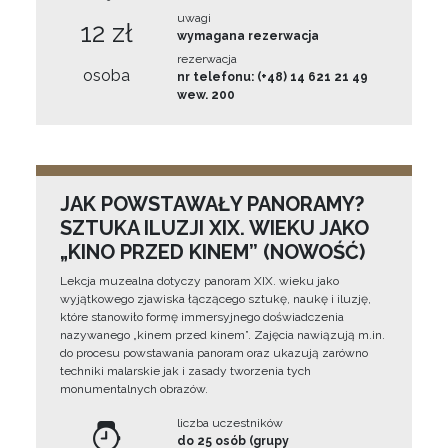
uwagi
12 zł
wymagana rezerwacja
rezerwacja
osoba
nr telefonu: (+48) 14 621 21 49
wew. 200
JAK POWSTAWAŁY PANORAMY?
SZTUKA ILUZJI XIX. WIEKU JAKO
„KINO PRZED KINEM” (NOWOŚĆ)
Lekcja muzealna dotyczy panoram XIX. wieku jako
wyjątkowego zjawiska łączącego sztukę, naukę i iluzję,
które stanowiło formę immersyjnego doświadczenia
nazywanego „kinem przed kinem”. Zajęcia nawiązują m.in.
do procesu powstawania panoram oraz ukazują zarówno
techniki malarskie jak i zasady tworzenia tych
monumentalnych obrazów.
liczba uczestników
do 25 osób (grupy