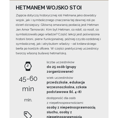
HETMANEM WOJSKO STOI
Zajęcia dotyczą historycznej roli Hetmana jako dowódcy
wojsk, jak i symbolicznego znaczenia tej dawnej roli po
dzień dzisiejszy. Główną omawianą postacią jest Hetman
Jan Amor Tarnowski. Kim był Hetman, co robił, co nosił, co
symbolizowało jego władze? Część lekcji jest poświęcona
historii broni, pierw funkcjonalnej, później czysto ozdobnej i
symbolicznej, jak i atrybutom władzy - od królewskiego
berła po kordzik oficera. W części praktycznej uczestnicy
tworzą własną buławę hetmańską.
liczba uczestników
do 25 osób (grupy
zorganizowane)
45-60
wiek uczestników
przedszkole, edukacja
min
wczesnoszkolna, szkoła
podstawowa (kl. 4-8)
dostępność dla osób
min.
z niepełnosprawnościami
osoby z niepełnosprawnością
słuchu, osoby z
niepełnosprawnością