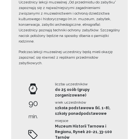
Uczestnicy lekcji muzealnej „Od przedmiotu do zabytku”
zapoznają się z najważniejszymi zagadnieniami
związanymi z muzealnictwem i ochroną dziedzictwa
kulturowego i historycznego (m.in. muzeum, zabytek,
konserwacja, zabytki archeologiczne, etnografia).
Uczestnicy poznają techniki ochrony zabytków. Szczególny
nacisk położony będzie na sposoby dbania o pamiątki
rodzinne.
Podczas lekcji muzealnej uczestnicy będą mieli okazję
zapoznać się również z replikami przedmiotów
zabytkowych.
liczba uczestników
do 25 osób (grupy
zorganizowane)
90
wiek uczestników
szkoła podstawowa (kl. 1-8),
szkoły ponadpodstawowe
min.
miejsce
Muzeum Historii Tarnowa i
Regionu, Rynek 20-21, 33-100
Tarnów