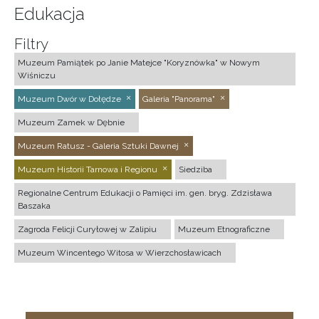
Edukacja
Filtry
Muzeum Pamiątek po Janie Matejce "Koryznówka" w Nowym
Wiśniczu
Muzeum Dwór w Dołędze
Galeria "Panorama"
Muzeum Zamek w Dębnie
Muzeum Ratusz - Galeria Sztuki Dawnej
Muzeum Historii Tarnowa i Regionu
Siedziba
Regionalne Centrum Edukacji o Pamięci im. gen. bryg. Zdzisława
Baszaka
Zagroda Felicji Curyłowej w Zalipiu
Muzeum Etnograficzne
Muzeum Wincentego Witosa w Wierzchosławicach