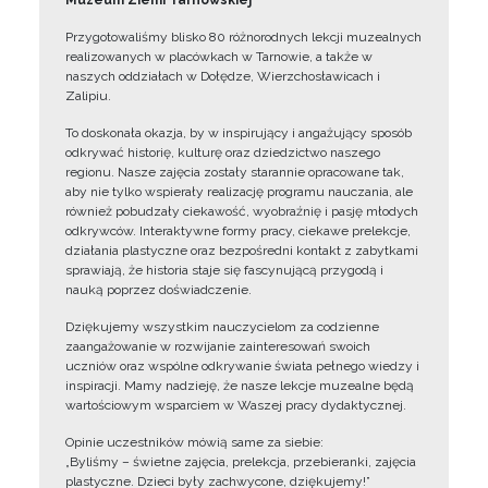
Muzeum Ziemi Tarnowskiej
Przygotowaliśmy blisko 80 różnorodnych lekcji muzealnych
realizowanych w placówkach w Tarnowie, a także w
naszych oddziałach w Dołędze, Wierzchosławicach i
Zalipiu.
To doskonała okazja, by w inspirujący i angażujący sposób
odkrywać historię, kulturę oraz dziedzictwo naszego
regionu. Nasze zajęcia zostały starannie opracowane tak,
aby nie tylko wspierały realizację programu nauczania, ale
również pobudzały ciekawość, wyobraźnię i pasję młodych
odkrywców. Interaktywne formy pracy, ciekawe prelekcje,
działania plastyczne oraz bezpośredni kontakt z zabytkami
sprawiają, że historia staje się fascynującą przygodą i
nauką poprzez doświadczenie.
Dziękujemy wszystkim nauczycielom za codzienne
zaangażowanie w rozwijanie zainteresowań swoich
uczniów oraz wspólne odkrywanie świata pełnego wiedzy i
inspiracji. Mamy nadzieję, że nasze lekcje muzealne będą
wartościowym wsparciem w Waszej pracy dydaktycznej.
Opinie uczestników mówią same za siebie:
„Byliśmy – świetne zajęcia, prelekcja, przebieranki, zajęcia
plastyczne. Dzieci były zachwycone, dziękujemy!”