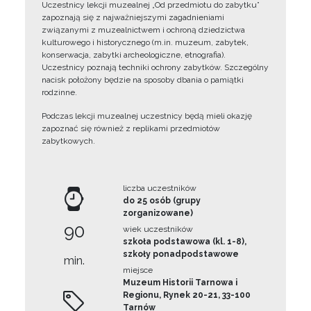
Uczestnicy lekcji muzealnej „Od przedmiotu do zabytku”
zapoznają się z najważniejszymi zagadnieniami
związanymi z muzealnictwem i ochroną dziedzictwa
kulturowego i historycznego (m.in. muzeum, zabytek,
konserwacja, zabytki archeologiczne, etnografia).
Uczestnicy poznają techniki ochrony zabytków. Szczególny
nacisk położony będzie na sposoby dbania o pamiątki
rodzinne.
Podczas lekcji muzealnej uczestnicy będą mieli okazję
zapoznać się również z replikami przedmiotów
zabytkowych.
liczba uczestników
do 25 osób (grupy
zorganizowane)
90
wiek uczestników
szkoła podstawowa (kl. 1-8),
szkoły ponadpodstawowe
min.
miejsce
Muzeum Historii Tarnowa i
Regionu, Rynek 20-21, 33-100
Tarnów