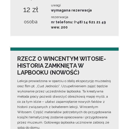
uwagi
12 zł
wymagana rezerwacja
rezerwacja
osoba
nr telefonu: (+48) 14 621 21 49
wew. 200
RZECZ O WINCENTYM WITOSIE-
HISTORIA ZAMKNIĘTA W
LAPBOOKU (NOWOŚĆ)
Lekcja prowadzona w oparciu o stałą ekspozycję muzealną
oraz film pt. „Cud Jedności”. Uzupełnieniem zajęć będzie
wykonanie przez uczestników lapbooka. Ta kreatywna
metoda pracy pozwoli stworzyć obrazkową mapę myśli, a
co za tym idzie – ułatwi zapamiętanie nowych faktów z
historii związanych z bohaterem lekcji, Wincentym
Witosem. Część materiałów potrzebnych do przygotowania
książki tematycznej zostanie opracowana i przygotowana
przez muzeum. Gotowego lapbooka uczniowie zabiorą ze
sobą do domu.