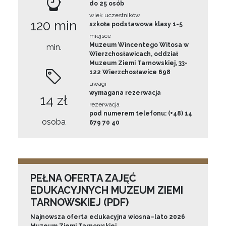
do 25 osób
wiek uczestników
120 min
szkoła podstawowa klasy 1-5
miejsce
Muzeum Wincentego Witosa w
min.
Wierzchosławicach, oddział
Muzeum Ziemi Tarnowskiej, 33-
122 Wierzchosławice 698
uwagi
wymagana rezerwacja
14 zł
rezerwacja
pod numerem telefonu: (+48) 14
osoba
679 70 40
PEŁNA OFERTA ZAJĘĆ
EDUKACYJNYCH MUZEUM ZIEMI
TARNOWSKIEJ (PDF)
Najnowsza oferta edukacyjna wiosna–lato 2026