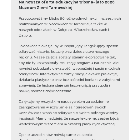
Najnowsza oferta edukacyjna wiosna–lato 2026
Muzeum Ziemi Tarnowskiej
Przygotowaliśmy blisko 80 różnorodnych lekcji muzealnych
realizowanych w placówkach w Tarnowie, a także w
naszych oddziałach w Dołędze, Wierzchosławicach i
Zalipiu.
To doskonała okazja, by w inspirujący i angażujący sposób
odkrywać historię, kulturę oraz dziedzictwo naszego
regionu. Nasze zajęcia zostały starannie opracowane tak,
aby nie tylko wspierały realizację programu nauczania, ale
również pobudzały ciekawość, wyobraźnię i pasję młodych
odkrywców. Interaktywne formy pracy, ciekawe prelekcje,
działania plastyczne oraz bezpośredni kontakt z zabytkami
sprawiają, że historia staje się fascynującą przygodą i
nauką poprzez doświadczenie.
Dziękujemy wszystkim nauczycielom za codzienne
zaangażowanie w rozwijanie zainteresowań swoich
uczniów oraz wspólne odkrywanie świata pełnego wiedzy i
inspiracji. Mamy nadzieję, że nasze lekcje muzealne będą
wartościowym wsparciem w Waszej pracy dydaktycznej.
Opinie uczestników mówią same za siebie: