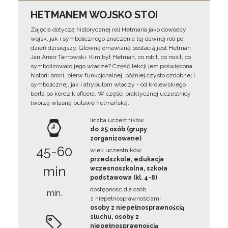
HETMANEM WOJSKO STOI
Zajęcia dotyczą historycznej roli Hetmana jako dowódcy
wojsk, jak i symbolicznego znaczenia tej dawnej roli po
dzień dzisiejszy. Główną omawianą postacią jest Hetman
Jan Amor Tarnowski. Kim był Hetman, co robił, co nosił, co
symbolizowało jego władze? Część lekcji jest poświęcona
historii broni, pierw funkcjonalnej, później czysto ozdobnej i
symbolicznej, jak i atrybutom władzy - od królewskiego
berła po kordzik oficera. W części praktycznej uczestnicy
tworzą własną buławę hetmańską.
liczba uczestników
do 25 osób (grupy
zorganizowane)
45-60
wiek uczestników
przedszkole, edukacja
min
wczesnoszkolna, szkoła
podstawowa (kl. 4-8)
dostępność dla osób
min.
z niepełnosprawnościami
osoby z niepełnosprawnością
słuchu, osoby z
niepełnosprawnością