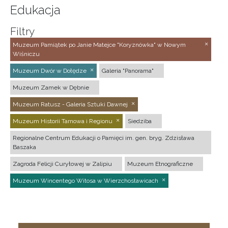
Edukacja
Filtry
Muzeum Pamiątek po Janie Matejce "Koryznówka" w Nowym
Wiśniczu
Muzeum Dwór w Dołędze
Galeria "Panorama"
Muzeum Zamek w Dębnie
Muzeum Ratusz - Galeria Sztuki Dawnej
Muzeum Historii Tarnowa i Regionu
Siedziba
Regionalne Centrum Edukacji o Pamięci im. gen. bryg. Zdzisława
Baszaka
Zagroda Felicji Curyłowej w Zalipiu
Muzeum Etnograficzne
Muzeum Wincentego Witosa w Wierzchosławicach