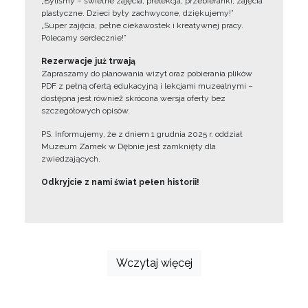
„Byliśmy – świetne zajęcia, prelekcja, przebieranki, zajęcia
plastyczne. Dzieci były zachwycone, dziękujemy!”
„Super zajęcia, pełne ciekawostek i kreatywnej pracy.
Polecamy serdecznie!”
Rezerwacje już trwają
Zapraszamy do planowania wizyt oraz pobierania plików
PDF z pełną ofertą edukacyjną i lekcjami muzealnymi –
dostępna jest również skrócona wersja oferty bez
szczegółowych opisów.
PS. Informujemy, że z dniem 1 grudnia 2025 r. oddział
Muzeum Zamek w Dębnie jest zamknięty dla
zwiedzających.
Odkryjcie z nami świat pełen historii!
Wczytaj więcej