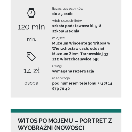
liczba uczestników
do 25 osób
wiek uczestników
120 min
szkoła podstawowa kl. 5-8,
szkoła średnia
miejsce
min.
Muzeum Wincentego Witosa w
Wierzchosławicach, oddział
Muzeum Ziemi Tarnowskiej, 33-
122 Wierzchosławice 698
uwagi
14 zł
wymagana rezerwacja
rezerwacja
osoba
pod numerem telefonu: (+48) 14
679 70 40
WITOS PO MOJEMU – PORTRET Z
WYOBRAŹNI (NOWOŚĆ)