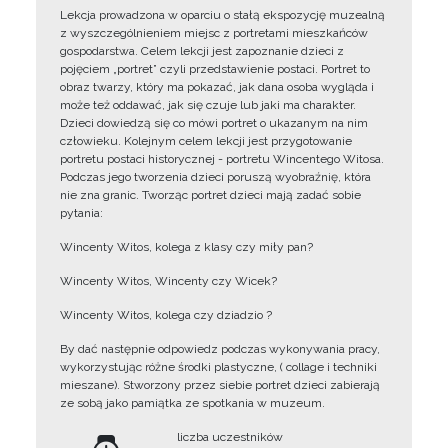
Lekcja prowadzona w oparciu o stałą ekspozycję muzealną
z wyszczególnieniem miejsc z portretami mieszkańców
gospodarstwa. Celem lekcji jest zapoznanie dzieci z
pojęciem „portret” czyli przedstawienie postaci. Portret to
obraz twarzy, który ma pokazać, jak dana osoba wygląda i
może też oddawać, jak się czuje lub jaki ma charakter.
Dzieci dowiedzą się co mówi portret o ukazanym na nim
człowieku. Kolejnym celem lekcji jest przygotowanie
portretu postaci historycznej - portretu Wincentego Witosa.
Podczas jego tworzenia dzieci poruszą wyobraźnię, która
nie zna granic. Tworząc portret dzieci mają zadać sobie
pytania:
Wincenty Witos, kolega z klasy czy miły pan?
Wincenty Witos, Wincenty czy Wicek?
Wincenty Witos, kolega czy dziadzio ?
By dać następnie odpowiedz podczas wykonywania pracy,
wykorzystując różne środki plastyczne, ( collage i techniki
mieszane). Stworzony przez siebie portret dzieci zabierają
ze sobą jako pamiątka ze spotkania w muzeum.
liczba uczestników