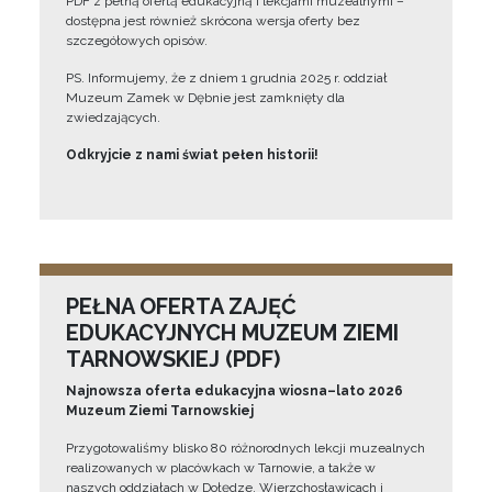
PDF z pełną ofertą edukacyjną i lekcjami muzealnymi –
dostępna jest również skrócona wersja oferty bez
szczegółowych opisów.
PS. Informujemy, że z dniem 1 grudnia 2025 r. oddział
Muzeum Zamek w Dębnie jest zamknięty dla
zwiedzających.
Odkryjcie z nami świat pełen historii!
PEŁNA OFERTA ZAJĘĆ
EDUKACYJNYCH MUZEUM ZIEMI
TARNOWSKIEJ (PDF)
Najnowsza oferta edukacyjna wiosna–lato 2026
Muzeum Ziemi Tarnowskiej
Przygotowaliśmy blisko 80 różnorodnych lekcji muzealnych
realizowanych w placówkach w Tarnowie, a także w
naszych oddziałach w Dołędze, Wierzchosławicach i