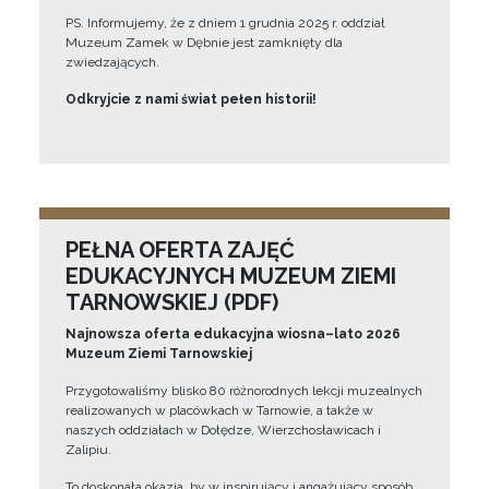
PS. Informujemy, że z dniem 1 grudnia 2025 r. oddział
Muzeum Zamek w Dębnie jest zamknięty dla
zwiedzających.
Odkryjcie z nami świat pełen historii!
PEŁNA OFERTA ZAJĘĆ
EDUKACYJNYCH MUZEUM ZIEMI
TARNOWSKIEJ (PDF)
Najnowsza oferta edukacyjna wiosna–lato 2026
Muzeum Ziemi Tarnowskiej
Przygotowaliśmy blisko 80 różnorodnych lekcji muzealnych
realizowanych w placówkach w Tarnowie, a także w
naszych oddziałach w Dołędze, Wierzchosławicach i
Zalipiu.
To doskonała okazja, by w inspirujący i angażujący sposób