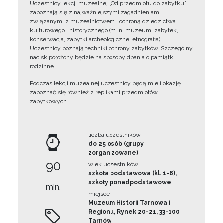
Uczestnicy lekcji muzealnej „Od przedmiotu do zabytku”
zapoznają się z najważniejszymi zagadnieniami
związanymi z muzealnictwem i ochroną dziedzictwa
kulturowego i historycznego (m.in. muzeum, zabytek,
konserwacja, zabytki archeologiczne, etnografia).
Uczestnicy poznają techniki ochrony zabytków. Szczególny
nacisk położony będzie na sposoby dbania o pamiątki
rodzinne.
Podczas lekcji muzealnej uczestnicy będą mieli okazję
zapoznać się również z replikami przedmiotów
zabytkowych.
liczba uczestników
do 25 osób (grupy
zorganizowane)
90
wiek uczestników
szkoła podstawowa (kl. 1-8),
szkoły ponadpodstawowe
min.
miejsce
Muzeum Historii Tarnowa i
Regionu, Rynek 20-21, 33-100
Tarnów