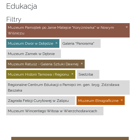
Edukacja
Filtry
Muzeum Pamiątek po Janie Matejce "Koryznówka" w Nowym
Wiśniczu
Muzeum Dwór w Dołędze
Galeria "Panorama"
Muzeum Zamek w Dębnie
Muzeum Ratusz - Galeria Sztuki Dawnej
Muzeum Historii Tarnowa i Regionu
Siedziba
Regionalne Centrum Edukacji o Pamięci im. gen. bryg. Zdzisława
Baszaka
Zagroda Felicji Curyłowej w Zalipiu
Muzeum Etnograficzne
Muzeum Wincentego Witosa w Wierzchosławicach