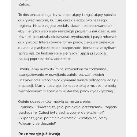
Zalipiu.
To doskonała okazja, by w inspirujący i angażujący sposób
odkrywać historię, kulturę oraz dziedzictwo naszego
regionu. Nasze zajęcia zostały starannie opracowane tak,
aby nie tylko wspierały realizację programu nauczania, ale
również pobudzały ciekawość, wyobraźnię i pasję młodych
odkrywców. Interaktywne formy pracy, ciekawe prelekcje,
działania plastyczne oraz bezpośredni kontakt z zabytkami
sprawiają, że historia staje się fascynującą przygodą i
nauką poprzez doświadczenie.
Dziękujemy wszystkim nauczycielom za codzienne
zaangażowanie w rozwijanie zainteresowań swoich
uczniów oraz wspólne odkrywanie świata pełnego wiedzy i
inspiracji. Mamy nadzieję, że nasze lekcje muzealne będą
wartościowym wsparciem w Waszej pracy dydaktycznej.
Opinie uczestników mówią same za siebie:
„Byliśmy – świetne zajęcia, prelekcja, przebieranki, zajęcia
plastyczne. Dzieci były zachwycone, dziękujemy!”
„Super zajęcia, pełne ciekawostek i kreatywnej pracy.
Polecamy serdecznie!”
Rezerwacje już trwają