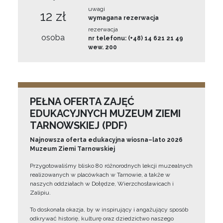
uwagi
12 zł
wymagana rezerwacja
rezerwacja
osoba
nr telefonu: (+48) 14 621 21 49
wew. 200
PEŁNA OFERTA ZAJĘĆ
EDUKACYJNYCH MUZEUM ZIEMI
TARNOWSKIEJ (PDF)
Najnowsza oferta edukacyjna wiosna–lato 2026
Muzeum Ziemi Tarnowskiej
Przygotowaliśmy blisko 80 różnorodnych lekcji muzealnych
realizowanych w placówkach w Tarnowie, a także w
naszych oddziałach w Dołędze, Wierzchosławicach i
Zalipiu.
To doskonała okazja, by w inspirujący i angażujący sposób
odkrywać historię, kulturę oraz dziedzictwo naszego