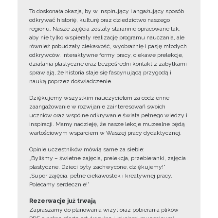
To doskonała okazja, by w inspirujący i angażujący sposób
odkrywać historię, kulturę oraz dziedzictwo naszego
regionu. Nasze zajęcia zostały starannie opracowane tak,
aby nie tylko wspierały realizację programu nauczania, ale
również pobudzały ciekawość, wyobraźnię i pasję młodych
odkrywców. Interaktywne formy pracy, ciekawe prelekcje,
działania plastyczne oraz bezpośredni kontakt z zabytkami
sprawiają, że historia staje się fascynującą przygodą i
nauką poprzez doświadczenie.
Dziękujemy wszystkim nauczycielom za codzienne
zaangażowanie w rozwijanie zainteresowań swoich
uczniów oraz wspólne odkrywanie świata pełnego wiedzy i
inspiracji. Mamy nadzieję, że nasze lekcje muzealne będą
wartościowym wsparciem w Waszej pracy dydaktycznej.
Opinie uczestników mówią same za siebie:
„Byliśmy – świetne zajęcia, prelekcja, przebieranki, zajęcia
plastyczne. Dzieci były zachwycone, dziękujemy!”
„Super zajęcia, pełne ciekawostek i kreatywnej pracy.
Polecamy serdecznie!”
Rezerwacje już trwają
Zapraszamy do planowania wizyt oraz pobierania plików