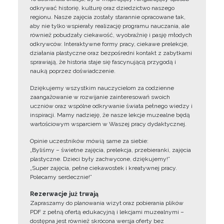
odkrywać historię, kulturę oraz dziedzictwo naszego
regionu. Nasze zajęcia zostały starannie opracowane tak,
aby nie tylko wspierały realizację programu nauczania, ale
również pobudzały ciekawość, wyobraźnię i pasję młodych
odkrywców. Interaktywne formy pracy, ciekawe prelekcje,
działania plastyczne oraz bezpośredni kontakt z zabytkami
sprawiają, że historia staje się fascynującą przygodą i
nauką poprzez doświadczenie.
Dziękujemy wszystkim nauczycielom za codzienne
zaangażowanie w rozwijanie zainteresowań swoich
uczniów oraz wspólne odkrywanie świata pełnego wiedzy i
inspiracji. Mamy nadzieję, że nasze lekcje muzealne będą
wartościowym wsparciem w Waszej pracy dydaktycznej.
Opinie uczestników mówią same za siebie:
„Byliśmy – świetne zajęcia, prelekcja, przebieranki, zajęcia
plastyczne. Dzieci były zachwycone, dziękujemy!”
„Super zajęcia, pełne ciekawostek i kreatywnej pracy.
Polecamy serdecznie!”
Rezerwacje już trwają
Zapraszamy do planowania wizyt oraz pobierania plików
PDF z pełną ofertą edukacyjną i lekcjami muzealnymi –
dostępna jest również skrócona wersja oferty bez