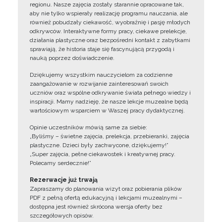
regionu. Nasze zajęcia zostały starannie opracowane tak,
aby nie tylko wspierały realizację programu nauczania, ale
również pobudzały ciekawość, wyobraźnię i pasję młodych
odkrywców. Interaktywne formy pracy, ciekawe prelekcje,
działania plastyczne oraz bezpośredni kontakt z zabytkami
sprawiają, że historia staje się fascynującą przygodą i
nauką poprzez doświadczenie.
Dziękujemy wszystkim nauczycielom za codzienne
zaangażowanie w rozwijanie zainteresowań swoich
uczniów oraz wspólne odkrywanie świata pełnego wiedzy i
inspiracji. Mamy nadzieję, że nasze lekcje muzealne będą
wartościowym wsparciem w Waszej pracy dydaktycznej.
Opinie uczestników mówią same za siebie:
„Byliśmy – świetne zajęcia, prelekcja, przebieranki, zajęcia
plastyczne. Dzieci były zachwycone, dziękujemy!”
„Super zajęcia, pełne ciekawostek i kreatywnej pracy.
Polecamy serdecznie!”
Rezerwacje już trwają
Zapraszamy do planowania wizyt oraz pobierania plików
PDF z pełną ofertą edukacyjną i lekcjami muzealnymi –
dostępna jest również skrócona wersja oferty bez
szczegółowych opisów.