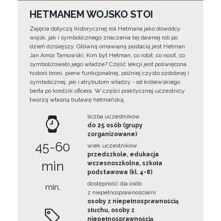
HETMANEM WOJSKO STOI
Zajęcia dotyczą historycznej roli Hetmana jako dowódcy
wojsk, jak i symbolicznego znaczenia tej dawnej roli po
dzień dzisiejszy. Główną omawianą postacią jest Hetman
Jan Amor Tarnowski. Kim był Hetman, co robił, co nosił, co
symbolizowało jego władze? Część lekcji jest poświęcona
historii broni, pierw funkcjonalnej, później czysto ozdobnej i
symbolicznej, jak i atrybutom władzy - od królewskiego
berła po kordzik oficera. W części praktycznej uczestnicy
tworzą własną buławę hetmańską.
liczba uczestników
do 25 osób (grupy
zorganizowane)
45-60
wiek uczestników
przedszkole, edukacja
min
wczesnoszkolna, szkoła
podstawowa (kl. 4-8)
dostępność dla osób
min.
z niepełnosprawnościami
osoby z niepełnosprawnością
słuchu, osoby z
niepełnosprawnością