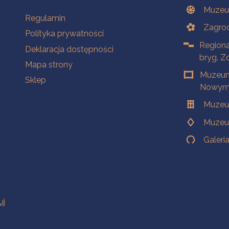
Muzeu
Na skróty
Regulamin
Zagrod
Polityka prywatności
Regiona
Deklaracja dostępności
bryg. Z
Mapa strony
Muzeum
Sklep
Nowym 
Muzeu
Muzeu
Galeri