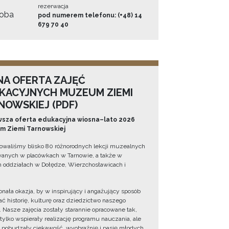
rezerwacja
oba
pod numerem telefonu: (+48) 14
679 70 40
NA OFERTA ZAJĘĆ
KACYJNYCH MUZEUM ZIEMI
NOWSKIEJ (PDF)
sza oferta edukacyjna wiosna–lato 2026
 Ziemi Tarnowskiej
owaliśmy blisko 80 różnorodnych lekcji muzealnych
wanych w placówkach w Tarnowie, a także w
 oddziałach w Dołędze, Wierzchosławicach i
onała okazja, by w inspirujący i angażujący sposób
ć historię, kulturę oraz dziedzictwo naszego
. Nasze zajęcia zostały starannie opracowane tak,
 tylko wspierały realizację programu nauczania, ale
 pobudzały ciekawość, wyobraźnię i pasję młodych