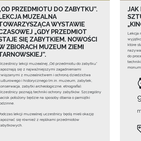
„OD PRZEDMIOTU DO ZABYTKU”.
JAK
LEKCJA MUZEALNA
SZTU
TOWARZYSZĄCA WYSTAWIE
„KI
CZASOWEJ „GDY PRZEDMIOT
Lekcja 
STAJE SIĘ ZABYTKIEM. NOWOŚCI
wyjątko
które s
W ZBIORACH MUZEUM ZIEMI
nazywan
TARNOWSKIEJ”.
do proc
technik
Uczestnicy lekcji muzealnej „Od przedmiotu do zabytku”
monume
zapoznają się z najważniejszymi zagadnieniami
związanymi z muzealnictwem i ochroną dziedzictwa
kulturowego i historycznego (m.in. muzeum, zabytek,
konserwacja, zabytki archeologiczne, etnografia).
Uczestnicy poznają techniki ochrony zabytków. Szczególny
nacisk położony będzie na sposoby dbania o pamiątki
rodzinne.
m
Podczas lekcji muzealnej uczestnicy będą mieli okazję
zapoznać się również z replikami przedmiotów
zabytkowych.