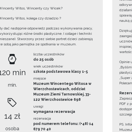
odkrywc
Wincenty Witos, Wincenty czy Wicek?
działan
sprawiaj
Wincenty Witos, kolega czy dziadzio ?
nauką p
By dać następnie odpowiedz podczas wykonywania pracy,
Dzięku
wykorzystując różne środki plastyczne, ( collage i techniki
zaangaż
mieszane). Stworzony przez siebie portret dzieci zabierają
uczniów
ze sobą jako pamiątka ze spotkania w muzeum.
inspira
wartośc
liczba uczestników
do 25 osób
Opinie 
wiek uczestników
„Byliśmy
120 min
szkoła podstawowa klasy 1-5
plastyc
„Super 
miejsce
Polecam
Muzeum Wincentego Witosa w
min.
Wierzchosławicach, oddział
Rezerw
Muzeum Ziemi Tarnowskiej, 33-
Zaprasz
122 Wierzchosławice 698
PDF z p
uwagi
dostępn
wymagana rezerwacja
14 zł
szczegó
rezerwacja
pod numerem telefonu: (+48) 14
PS. Inf
osoba
679 70 40
Muzeum