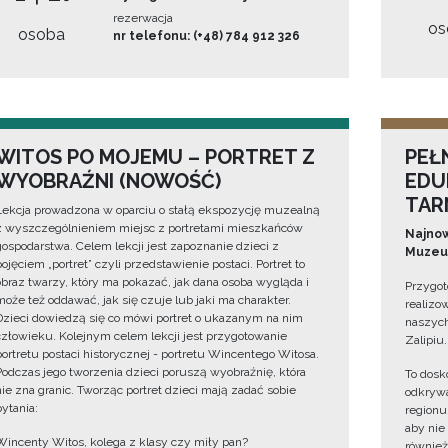
rezerwacja
os
osoba
nr telefonu: (+48) 784 912 326
WITOS PO MOJEMU – PORTRET Z
PEŁ
WYOBRAŹNI (NOWOŚĆ)
EDU
TAR
Lekcja prowadzona w oparciu o stałą ekspozycję muzealną
z wyszczególnieniem miejsc z portretami mieszkańców
Najnow
gospodarstwa. Celem lekcji jest zapoznanie dzieci z
Muzeum
pojęciem „portret” czyli przedstawienie postaci. Portret to
obraz twarzy, który ma pokazać, jak dana osoba wygląda i
Przygot
może też oddawać, jak się czuje lub jaki ma charakter.
realizo
Dzieci dowiedzą się co mówi portret o ukazanym na nim
naszych
człowieku. Kolejnym celem lekcji jest przygotowanie
Zalipiu.
portretu postaci historycznej - portretu Wincentego Witosa.
Podczas jego tworzenia dzieci poruszą wyobraźnię, która
To dosk
nie zna granic. Tworząc portret dzieci mają zadać sobie
odkrywa
pytania:
regionu
aby nie
Wincenty Witos, kolega z klasy czy miły pan?
również