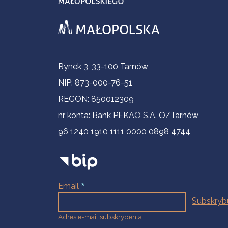
Informacje kontaktowe
Rynek 3, 33-100 Tarnów
NIP: 873-000-76-51
REGON: 850012309
nr konta: Bank PEKAO S.A. O/Tarnów
96 1240 1910 1111 0000 0898 4744
Email
Adres e-mail subskrybenta.