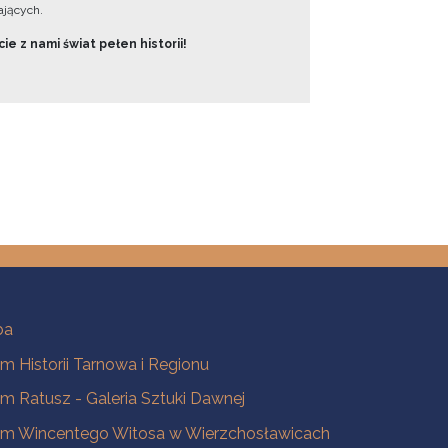
jących.
ie z nami świat pełen historii!
ba
 Historii Tarnowa i Regionu
 Ratusz - Galeria Sztuki Dawnej
m Wincentego Witosa w Wierzchosławicach