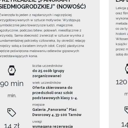
SIEDMIOGRODZKIEJ” (NOWOŚĆ)
Lekcja 
oraz fi
Zwierzęta to jeden z najstarszych i najczęściej
wykonan
przygotowywanych w sztuce motywów. Występują
metoda 
symbolicznie jako towarzysze ludzi, magicznie,
co za t
egzotycznie, podczas bitew, polowań, nieodłącznie z
histori
przyrodą. Sama obecność zwierząt w sztuce wynika z
Witosem
fundamentalnej potrzeby człowieka, by określić relację
książki
między sobą a światem innych istot. Część plastyczna
przez m
będzie poświęcona malowaniu odlewów gipsowych
sobą do
przedstawiających konia.
liczba uczestników
do 25 osób (grupy
zorganizowane)
120
90 min
wiek uczestników
Oferta skierowana do
przedszkoli oraz szkół
m
min.
podstawowych klasy 1-4.
miejsce
Galeria „Panorama” Plac
Dworcowy 4, 33-100 Tarnów
uwagi
14
14 zł
wymagana rezerwacja