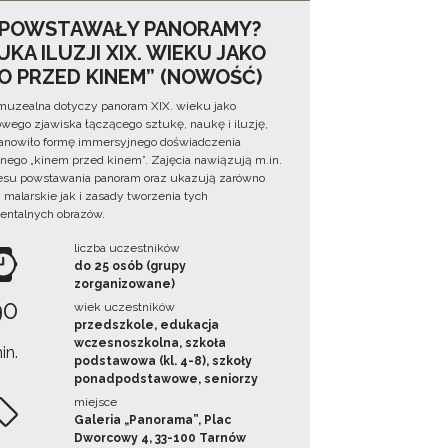
 POWSTAWAŁY PANORAMY?
KA ILUZJI XIX. WIEKU JAKO
NO PRZED KINEM” (NOWOŚĆ)
muzealna dotyczy panoram XIX. wieku jako
wego zjawiska łączącego sztukę, naukę i iluzję,
tanowiło formę immersyjnego doświadczenia
ego „kinem przed kinem”. Zajęcia nawiązują m.in.
esu powstawania panoram oraz ukazują zarówno
i malarskie jak i zasady tworzenia tych
ntalnych obrazów.
liczba uczestników
do 25 osób (grupy
zorganizowane)
90
wiek uczestników
przedszkole, edukacja
wczesnoszkolna, szkoła
in.
podstawowa (kl. 4-8), szkoły
ponadpodstawowe, seniorzy
miejsce
Galeria „Panorama”, Plac
Dworcowy 4, 33-100 Tarnów