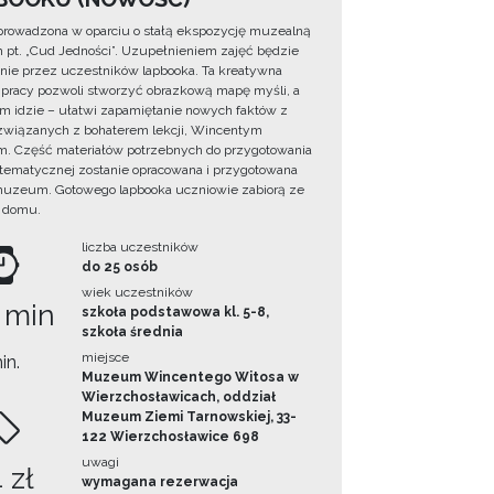
prowadzona w oparciu o stałą ekspozycję muzealną
lm pt. „Cud Jedności”. Uzupełnieniem zajęć będzie
ie przez uczestników lapbooka. Ta kreatywna
pracy pozwoli stworzyć obrazkową mapę myśli, a
ym idzie – ułatwi zapamiętanie nowych faktów z
i związanych z bohaterem lekcji, Wincentym
. Część materiałów potrzebnych do przygotowania
 tematycznej zostanie opracowana i przygotowana
uzeum. Gotowego lapbooka uczniowie zabiorą ze
 domu.
liczba uczestników
do 25 osób
wiek uczestników
 min
szkoła podstawowa kl. 5-8,
szkoła średnia
miejsce
in.
Muzeum Wincentego Witosa w
Wierzchosławicach, oddział
Muzeum Ziemi Tarnowskiej, 33-
122 Wierzchosławice 698
uwagi
 zł
wymagana rezerwacja