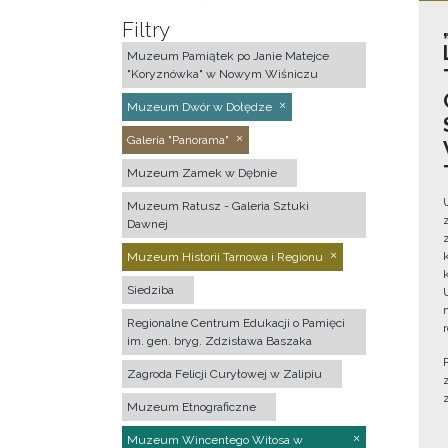
Filtry
Muzeum Pamiątek po Janie Matejce
"Koryznówka" w Nowym Wiśniczu
Muzeum Dwór w Dołędze
Galeria "Panorama"
Muzeum Zamek w Dębnie
Muzeum Ratusz - Galeria Sztuki
Dawnej
Muzeum Historii Tarnowa i Regionu
Siedziba
Regionalne Centrum Edukacji o Pamięci
im. gen. bryg. Zdzisława Baszaka
Zagroda Felicji Curyłowej w Zalipiu
Muzeum Etnograficzne
Muzeum Wincentego Witosa w