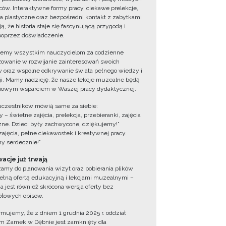
ów. Interaktywne formy pracy, ciekawe prelekcje,
ia plastyczne oraz bezpośredni kontakt z zabytkami
ą, że historia staje się fascynującą przygodą i
oprzez doświadczenie.
jemy wszystkim nauczycielom za codzienne
owanie w rozwijanie zainteresowań swoich
 oraz wspólne odkrywanie świata pełnego wiedzy i
cji. Mamy nadzieję, że nasze lekcje muzealne będą
iowym wsparciem w Waszej pracy dydaktycznej.
uczestników mówią same za siebie:
 – świetne zajęcia, prelekcja, przebieranki, zajęcia
zne. Dzieci były zachwycone, dziękujemy!”
zajęcia, pełne ciekawostek i kreatywnej pracy.
y serdecznie!”
acje już trwają
amy do planowania wizyt oraz pobierania plików
ełną ofertą edukacyjną i lekcjami muzealnymi –
a jest również skrócona wersja oferty bez
łowych opisów.
ormujemy, że z dniem 1 grudnia 2025 r. oddział
 Zamek w Dębnie jest zamknięty dla