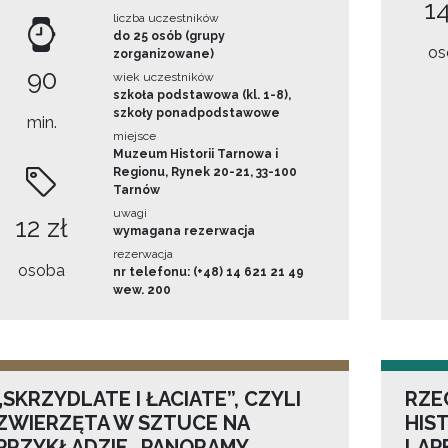
14
liczba uczestników
do 25 osób (grupy
os
zorganizowane)
90
wiek uczestników
szkoła podstawowa (kl. 1-8),
szkoły ponadpodstawowe
min.
miejsce
Muzeum Historii Tarnowa i
Regionu, Rynek 20-21, 33-100
Tarnów
uwagi
12 zł
wymagana rezerwacja
rezerwacja
osoba
nr telefonu: (+48) 14 621 21 49
wew. 200
„SKRZYDLATE I ŁACIATE”, CZYLI
RZE
ZWIERZĘTA W SZTUCE NA
HIS
PRZYKŁADZIE „PANORAMY
LAP