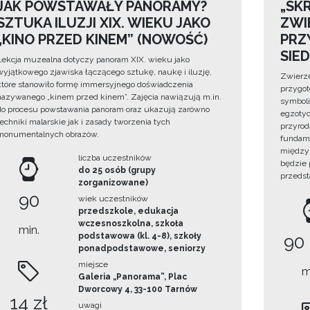
JAK POWSTAWAŁY PANORAMY?
„SKR
SZTUKA ILUZJI XIX. WIEKU JAKO
ZWI
„KINO PRZED KINEM” (NOWOŚĆ)
PRZ
SIE
Lekcja muzealna dotyczy panoram XIX. wieku jako
wyjątkowego zjawiska łączącego sztukę, naukę i iluzję,
Zwierzę
które stanowiło formę immersyjnego doświadczenia
przygo
nazywanego „kinem przed kinem”. Zajęcia nawiązują m.in.
symboli
do procesu powstawania panoram oraz ukazują zarówno
egzotyc
techniki malarskie jak i zasady tworzenia tych
przyrod
monumentalnych obrazów.
fundame
między 
liczba uczestników
będzie
do 25 osób (grupy
przedst
zorganizowane)
90
wiek uczestników
przedszkole, edukacja
wczesnoszkolna, szkoła
min.
podstawowa (kl. 4-8), szkoły
90
ponadpodstawowe, seniorzy
miejsce
m
Galeria „Panorama”, Plac
Dworcowy 4, 33-100 Tarnów
14 zł
uwagi