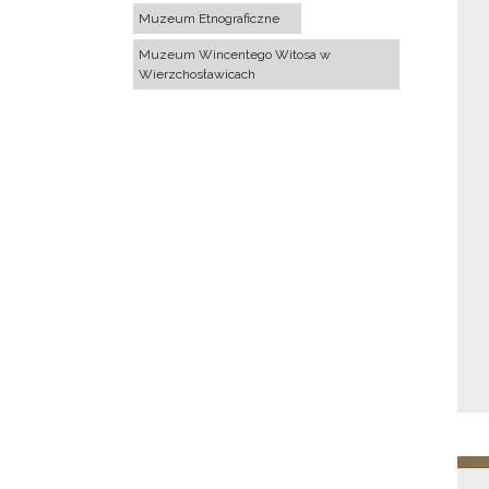
Muzeum Etnograficzne
Muzeum Wincentego Witosa w
Wierzchosławicach