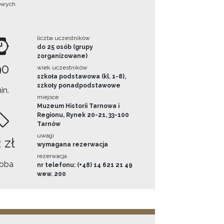
owych.
liczba uczestników
do 25 osób (grupy
zorganizowane)
90
wiek uczestników
szkoła podstawowa (kl. 1-8),
szkoły ponadpodstawowe
in.
miejsce
Muzeum Historii Tarnowa i
Regionu, Rynek 20-21, 33-100
Tarnów
uwagi
 zł
wymagana rezerwacja
rezerwacja
oba
nr telefonu: (+48) 14 621 21 49
wew. 200