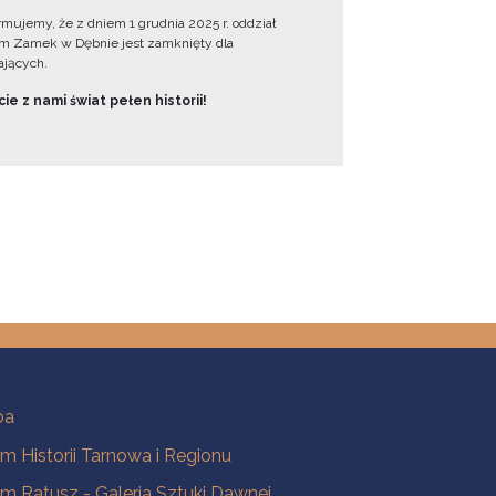
ormujemy, że z dniem 1 grudnia 2025 r. oddział
 Zamek w Dębnie jest zamknięty dla
jących.
ie z nami świat pełen historii!
ba
 Historii Tarnowa i Regionu
 Ratusz - Galeria Sztuki Dawnej