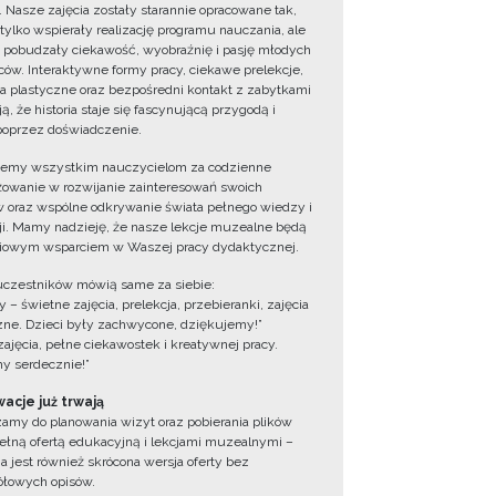
. Nasze zajęcia zostały starannie opracowane tak,
 tylko wspierały realizację programu nauczania, ale
 pobudzały ciekawość, wyobraźnię i pasję młodych
ów. Interaktywne formy pracy, ciekawe prelekcje,
ia plastyczne oraz bezpośredni kontakt z zabytkami
ą, że historia staje się fascynującą przygodą i
oprzez doświadczenie.
jemy wszystkim nauczycielom za codzienne
owanie w rozwijanie zainteresowań swoich
 oraz wspólne odkrywanie świata pełnego wiedzy i
cji. Mamy nadzieję, że nasze lekcje muzealne będą
iowym wsparciem w Waszej pracy dydaktycznej.
uczestników mówią same za siebie:
 – świetne zajęcia, prelekcja, przebieranki, zajęcia
zne. Dzieci były zachwycone, dziękujemy!”
zajęcia, pełne ciekawostek i kreatywnej pracy.
y serdecznie!”
acje już trwają
amy do planowania wizyt oraz pobierania plików
ełną ofertą edukacyjną i lekcjami muzealnymi –
a jest również skrócona wersja oferty bez
łowych opisów.