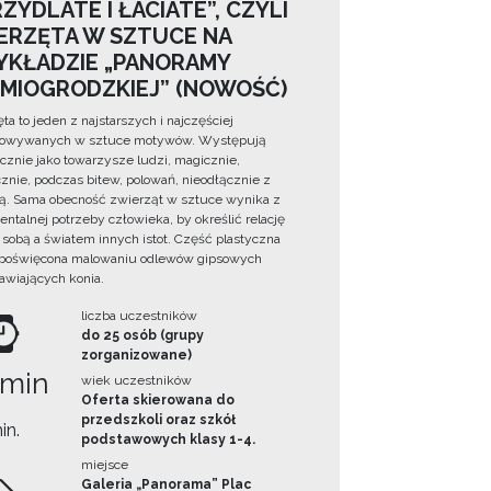
ZYDLATE I ŁACIATE”, CZYLI
ERZĘTA W SZTUCE NA
YKŁADZIE „PANORAMY
DMIOGRODZKIEJ” (NOWOŚĆ)
ta to jeden z najstarszych i najczęściej
towywanych w sztuce motywów. Występują
cznie jako towarzysze ludzi, magicznie,
znie, podczas bitew, polowań, nieodłącznie z
ą. Sama obecność zwierząt w sztuce wynika z
ntalnej potrzeby człowieka, by określić relację
sobą a światem innych istot. Część plastyczna
 poświęcona malowaniu odlewów gipsowych
awiających konia.
liczba uczestników
do 25 osób (grupy
zorganizowane)
 min
wiek uczestników
Oferta skierowana do
przedszkoli oraz szkół
in.
podstawowych klasy 1-4.
miejsce
Galeria „Panorama” Plac