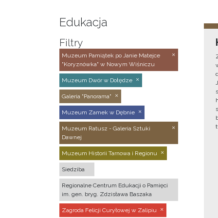
Edukacja
Filtry
Muzeum Pamiątek po Janie Matejce
"Koryznówka" w Nowym Wiśniczu
Muzeum Dwór w Dołędze
Galeria "Panorama"
Muzeum Zamek w Dębnie
Muzeum Ratusz - Galeria Sztuki
Dawnej
Muzeum Historii Tarnowa i Regionu
Siedziba
Regionalne Centrum Edukacji o Pamięci
im. gen. bryg. Zdzisława Baszaka
Zagroda Felicji Curyłowej w Zalipiu