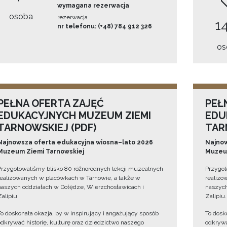
wymagana rezerwacja
osoba
rezerwacja
14
nr telefonu: (+48) 784 912 326
os
PEŁNA OFERTA ZAJĘĆ
PEŁ
EDUKACYJNYCH MUZEUM ZIEMI
EDU
TARNOWSKIEJ (PDF)
TAR
Najnowsza oferta edukacyjna wiosna–lato 2026
Najnow
Muzeum Ziemi Tarnowskiej
Muzeum
Przygotowaliśmy blisko 80 różnorodnych lekcji muzealnych
Przygot
realizowanych w placówkach w Tarnowie, a także w
realizo
naszych oddziałach w Dołędze, Wierzchosławicach i
naszych
Zalipiu.
Zalipiu.
To doskonała okazja, by w inspirujący i angażujący sposób
To dosk
odkrywać historię, kulturę oraz dziedzictwo naszego
odkrywa