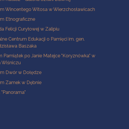
m Wincentego Witosa w Wierzchosławicach
m Etnograficzne
a Felicji Curyłowej w Zalipiu
lne Centrum Edukacji o Pamięci im. gen.
dzisława Baszaka
 Pamiątek po Janie Matejce "Koryznówka" w
Wiśniczu
m Dwór w Dołędze
m Zamek w Dębnie
a "Panorama"