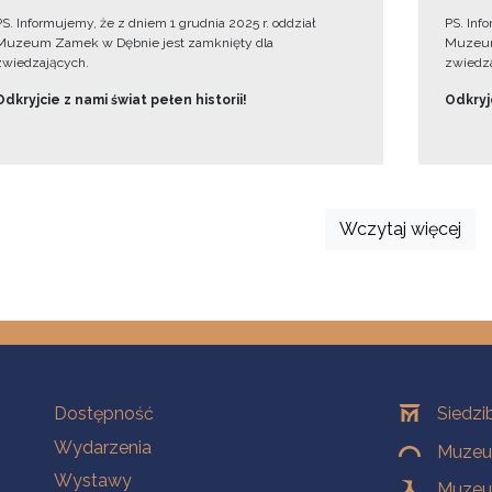
PS. Informujemy, że z dniem 1 grudnia 2025 r. oddział
PS. Inf
Muzeum Zamek w Dębnie jest zamknięty dla
Muzeum
zwiedzających.
zwiedza
Odkryjcie z nami świat pełen historii!
Odkryjc
Wczytaj więcej
Na skróty
Oddziały
Dostępność
Siedzi
Wydarzenia
Muzeum
Wystawy
Muzeum