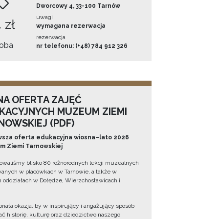
Dworcowy 4, 33-100 Tarnów
uwagi
 zł
wymagana rezerwacja
rezerwacja
oba
nr telefonu: (+48) 784 912 326
NA OFERTA ZAJĘĆ
KACYJNYCH MUZEUM ZIEMI
NOWSKIEJ (PDF)
sza oferta edukacyjna wiosna–lato 2026
 Ziemi Tarnowskiej
owaliśmy blisko 80 różnorodnych lekcji muzealnych
wanych w placówkach w Tarnowie, a także w
 oddziałach w Dołędze, Wierzchosławicach i
onała okazja, by w inspirujący i angażujący sposób
ć historię, kulturę oraz dziedzictwo naszego