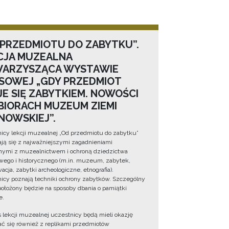
 PRZEDMIOTU DO ZABYTKU”.
CJA MUZEALNA
ARZYSZĄCA WYSTAWIE
SOWEJ „GDY PRZEDMIOT
JE SIĘ ZABYTKIEM. NOWOŚCI
BIORACH MUZEUM ZIEMI
NOWSKIEJ”.
icy lekcji muzealnej „Od przedmiotu do zabytku”
ją się z najważniejszymi zagadnieniami
ymi z muzealnictwem i ochroną dziedzictwa
wego i historycznego (m.in. muzeum, zabytek,
cja, zabytki archeologiczne, etnografia).
icy poznają techniki ochrony zabytków. Szczególny
położony będzie na sposoby dbania o pamiątki
e.
 lekcji muzealnej uczestnicy będą mieli okazję
ć się również z replikami przedmiotów