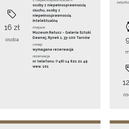
z niepełnosprawnościami
zabytk
osoby z niepełnosprawnością
słuchu, osoby z
niepełnosprawnością
intelektualną
16 zł
miejsce
Muzeum Ratusz - Galeria Sztuki
Dawnej, Rynek 1, 33-100 Tarnów
osoba
uwagi
wymagana rezerwacja
m
rezerwacja
nr telefonu: (+48) 14 621 21 49
wew. 101
12
os