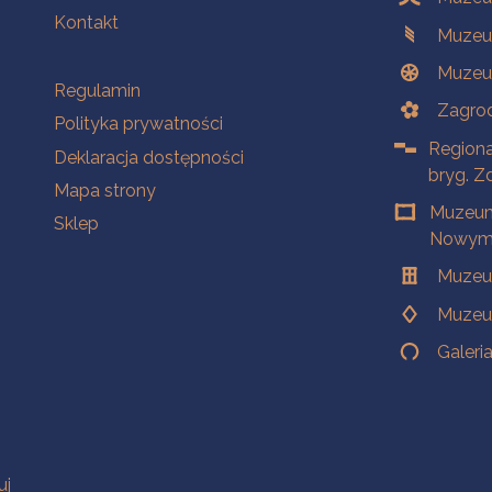
Kontakt
Muzeu
Muzeu
Na skróty
Regulamin
Zagrod
Polityka prywatności
Regiona
Deklaracja dostępności
bryg. Z
Mapa strony
Muzeum
Sklep
Nowym 
Muzeu
Muzeu
Galeri