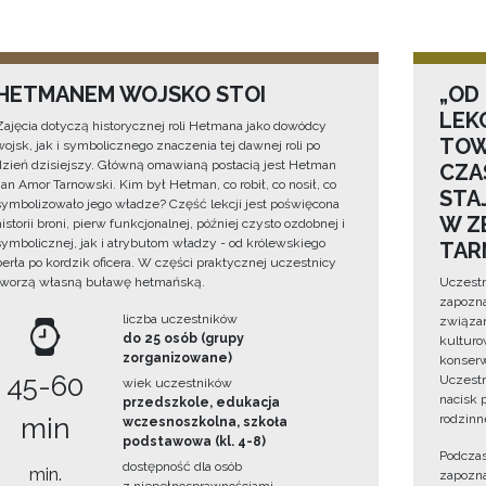
HETMANEM WOJSKO STOI
„OD
LEK
Zajęcia dotyczą historycznej roli Hetmana jako dowódcy
TOW
wojsk, jak i symbolicznego znaczenia tej dawnej roli po
dzień dzisiejszy. Główną omawianą postacią jest Hetman
CZA
Jan Amor Tarnowski. Kim był Hetman, co robił, co nosił, co
STA
symbolizowało jego władze? Część lekcji jest poświęcona
W Z
historii broni, pierw funkcjonalnej, później czysto ozdobnej i
symbolicznej, jak i atrybutom władzy - od królewskiego
TAR
berła po kordzik oficera. W części praktycznej uczestnicy
tworzą własną buławę hetmańską.
Uczestn
zapozna
liczba uczestników
związan
do 25 osób (grupy
kulturo
zorganizowane)
konserwa
45-60
Uczestn
wiek uczestników
nacisk 
przedszkole, edukacja
rodzinn
min
wczesnoszkolna, szkoła
podstawowa (kl. 4-8)
Podczas
dostępność dla osób
min.
zapozna