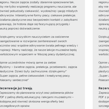
regionu. Nasze zajęcia zostały starannie opracowane tak,
regionu
aby nie tylko wspierały realizację programu nauczania, ale
aby nie
również pobudzały ciekawość, wyobraźnię i pasję młodych
również
odkrywców. Interaktywne formy pracy, ciekawe prelekcje,
odkrywc
działania plastyczne oraz bezpośredni kontakt z zabytkami
działan
sprawiają, że historia staje się fascynującą przygodą i
sprawiaj
nauką poprzez doświadczenie.
nauką p
Dziękujemy wszystkim nauczycielom za codzienne
Dzięku
zaangażowanie w rozwijanie zainteresowań swoich
zaangaż
uczniów oraz wspólne odkrywanie świata pełnego wiedzy i
uczniów
inspiracji. Mamy nadzieję, że nasze lekcje muzealne będą
inspira
wartościowym wsparciem w Waszej pracy dydaktycznej.
wartośc
Opinie uczestników mówią same za siebie:
Opinie 
„Byliśmy – świetne zajęcia, prelekcja, przebieranki, zajęcia
„Byliśmy
plastyczne. Dzieci były zachwycone, dziękujemy!”
plastyc
„Super zajęcia, pełne ciekawostek i kreatywnej pracy.
„Super 
Polecamy serdecznie!”
Polecam
Rezerwacje już trwają
Rezerw
Zapraszamy do planowania wizyt oraz pobierania plików
Zaprasz
PDF z pełną ofertą edukacyjną i lekcjami muzealnymi –
PDF z p
dostępna jest również skrócona wersja oferty bez
dostępn
szczegółowych opisów.
szczegó