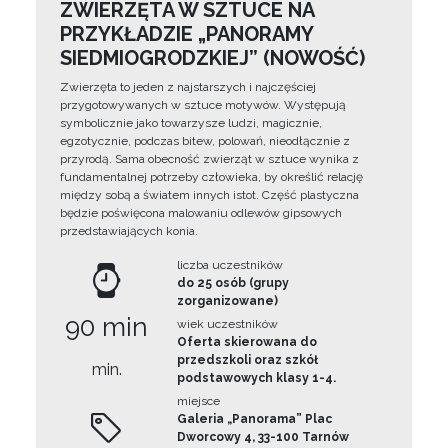
ZWIERZĘTA W SZTUCE NA
PRZYKŁADZIE „PANORAMY
SIEDMIOGRODZKIEJ” (NOWOŚĆ)
Zwierzęta to jeden z najstarszych i najczęściej
przygotowywanych w sztuce motywów. Występują
symbolicznie jako towarzysze ludzi, magicznie,
egzotycznie, podczas bitew, polowań, nieodłącznie z
przyrodą. Sama obecność zwierząt w sztuce wynika z
fundamentalnej potrzeby człowieka, by określić relację
między sobą a światem innych istot. Część plastyczna
będzie poświęcona malowaniu odlewów gipsowych
przedstawiających konia.
liczba uczestników
do 25 osób (grupy
zorganizowane)
90 min
wiek uczestników
Oferta skierowana do
przedszkoli oraz szkół
min.
podstawowych klasy 1-4.
miejsce
Galeria „Panorama” Plac
Dworcowy 4, 33-100 Tarnów