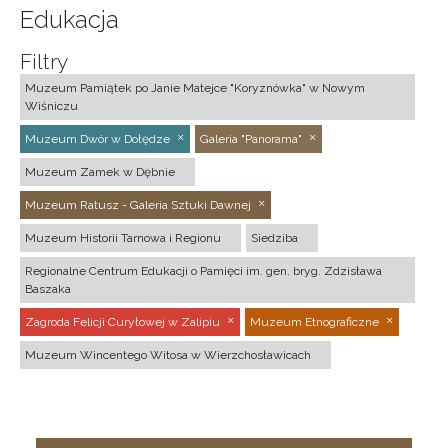
Edukacja
Filtry
Muzeum Pamiątek po Janie Matejce "Koryznówka" w Nowym
Wiśniczu
Muzeum Dwór w Dołędze
Galeria "Panorama"
Muzeum Zamek w Dębnie
Muzeum Ratusz - Galeria Sztuki Dawnej
Muzeum Historii Tarnowa i Regionu
Siedziba
Regionalne Centrum Edukacji o Pamięci im. gen. bryg. Zdzisława
Baszaka
Zagroda Felicji Curyłowej w Zalipiu
Muzeum Etnograficzne
Muzeum Wincentego Witosa w Wierzchosławicach