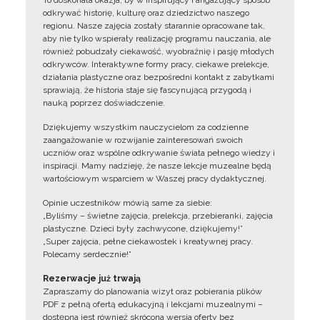
To doskonała okazja, by w inspirujący i angażujący sposób
odkrywać historię, kulturę oraz dziedzictwo naszego
regionu. Nasze zajęcia zostały starannie opracowane tak,
aby nie tylko wspierały realizację programu nauczania, ale
również pobudzały ciekawość, wyobraźnię i pasję młodych
odkrywców. Interaktywne formy pracy, ciekawe prelekcje,
działania plastyczne oraz bezpośredni kontakt z zabytkami
sprawiają, że historia staje się fascynującą przygodą i
nauką poprzez doświadczenie.
Dziękujemy wszystkim nauczycielom za codzienne
zaangażowanie w rozwijanie zainteresowań swoich
uczniów oraz wspólne odkrywanie świata pełnego wiedzy i
inspiracji. Mamy nadzieję, że nasze lekcje muzealne będą
wartościowym wsparciem w Waszej pracy dydaktycznej.
Opinie uczestników mówią same za siebie:
„Byliśmy – świetne zajęcia, prelekcja, przebieranki, zajęcia
plastyczne. Dzieci były zachwycone, dziękujemy!”
„Super zajęcia, pełne ciekawostek i kreatywnej pracy.
Polecamy serdecznie!”
Rezerwacje już trwają
Zapraszamy do planowania wizyt oraz pobierania plików
PDF z pełną ofertą edukacyjną i lekcjami muzealnymi –
dostępna jest również skrócona wersja oferty bez