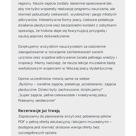
regionu. Nasze zajęcia zostały starannie opracowane tak,
aby nie tylko wspierały realizację programu nauczania, ale
również pobudzały ciekawość, wyobraźnię i pasję młodych
odkrywców. Interaktywne formy pracy, ciekawe prelekcje,
działania plastyczne oraz bezpośredni kontakt z zabytkami
sprawiają, że historia staje się fascynującą przygodą i
nauką poprzez doświadczenie.
Dziękujemy wszystkim nauczycielom za codzienne
zaangażowanie w rozwijanie zainteresowań swoich
uczniów oraz wspólne odkrywanie świata pełnego wiedzy i
inspiracji. Mamy nadzieję, że nasze lekcje muzealne będą
wartościowym wsparciem w Waszej pracy dydaktycznej.
Opinie uczestników mówią same za siebie:
„Byliśmy – świetne zajęcia, prelekcja, przebieranki, zajęcia
plastyczne. Dzieci były zachwycone, dziękujemy!”
„Super zajęcia, pełne ciekawostek i kreatywnej pracy.
Polecamy serdecznie!”
Rezerwacje już trwają
Zapraszamy do planowania wizyt oraz pobierania plików
PDF z pełną ofertą edukacyjną i lekcjami muzealnymi –
dostępna jest również skrócona wersja oferty bez
szczegółowych opisów.