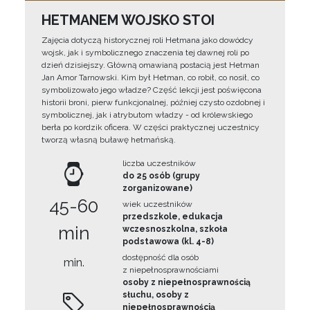
HETMANEM WOJSKO STOI
Zajęcia dotyczą historycznej roli Hetmana jako dowódcy
wojsk, jak i symbolicznego znaczenia tej dawnej roli po
dzień dzisiejszy. Główną omawianą postacią jest Hetman
Jan Amor Tarnowski. Kim był Hetman, co robił, co nosił, co
symbolizowało jego władze? Część lekcji jest poświęcona
historii broni, pierw funkcjonalnej, później czysto ozdobnej i
symbolicznej, jak i atrybutom władzy - od królewskiego
berła po kordzik oficera. W części praktycznej uczestnicy
tworzą własną buławę hetmańską.
liczba uczestników
do 25 osób (grupy
zorganizowane)
45-60
wiek uczestników
przedszkole, edukacja
min
wczesnoszkolna, szkoła
podstawowa (kl. 4-8)
dostępność dla osób
min.
z niepełnosprawnościami
osoby z niepełnosprawnością
słuchu, osoby z
niepełnosprawnością