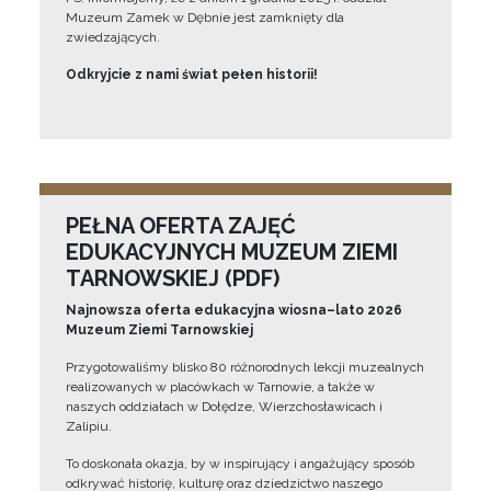
Muzeum Zamek w Dębnie jest zamknięty dla
zwiedzających.
Odkryjcie z nami świat pełen historii!
PEŁNA OFERTA ZAJĘĆ
EDUKACYJNYCH MUZEUM ZIEMI
TARNOWSKIEJ (PDF)
Najnowsza oferta edukacyjna wiosna–lato 2026
Muzeum Ziemi Tarnowskiej
Przygotowaliśmy blisko 80 różnorodnych lekcji muzealnych
realizowanych w placówkach w Tarnowie, a także w
naszych oddziałach w Dołędze, Wierzchosławicach i
Zalipiu.
To doskonała okazja, by w inspirujący i angażujący sposób
odkrywać historię, kulturę oraz dziedzictwo naszego