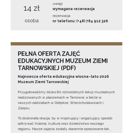
uwagi
14 zł
wymagana rezerwacja
rezerwacja
osoba
nr telefonu: (+48) 784 912 326
PEŁNA OFERTA ZAJĘĆ
EDUKACYJNYCH MUZEUM ZIEMI
TARNOWSKIEJ (PDF)
Najnowsza oferta edukacyjna wiosna–lato 2026
Muzeum Ziemi Tarnowskiej
Przygotowaliśmy blisko 80 różnorodnych lekcji muzealnych
realizowanych w placówkach w Tarnowie, a także w
naszych oddziałach w Dołędze, Wierzchosławicach i
Zalipiu.
To doskonała okazja, by w inspirujący i angażujący sposób
odkrywać historię, kulturę oraz dziedzictwo naszego
regionu. Nasze zajęcia zostały starannie opracowane tak,