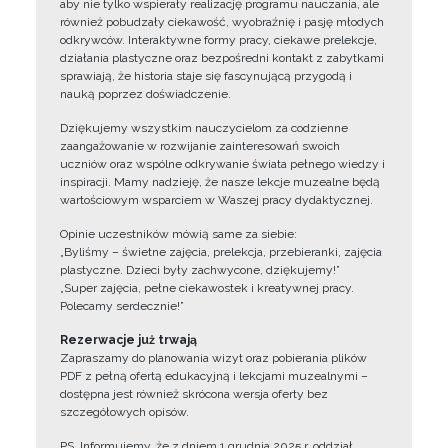
aby nie tylko wspierały realizację programu nauczania, ale
również pobudzały ciekawość, wyobraźnię i pasję młodych
odkrywców. Interaktywne formy pracy, ciekawe prelekcje,
działania plastyczne oraz bezpośredni kontakt z zabytkami
sprawiają, że historia staje się fascynującą przygodą i
nauką poprzez doświadczenie.
Dziękujemy wszystkim nauczycielom za codzienne
zaangażowanie w rozwijanie zainteresowań swoich
uczniów oraz wspólne odkrywanie świata pełnego wiedzy i
inspiracji. Mamy nadzieję, że nasze lekcje muzealne będą
wartościowym wsparciem w Waszej pracy dydaktycznej.
Opinie uczestników mówią same za siebie:
„Byliśmy – świetne zajęcia, prelekcja, przebieranki, zajęcia
plastyczne. Dzieci były zachwycone, dziękujemy!”
„Super zajęcia, pełne ciekawostek i kreatywnej pracy.
Polecamy serdecznie!”
Rezerwacje już trwają
Zapraszamy do planowania wizyt oraz pobierania plików
PDF z pełną ofertą edukacyjną i lekcjami muzealnymi –
dostępna jest również skrócona wersja oferty bez
szczegółowych opisów.
PS. Informujemy, że z dniem 1 grudnia 2025 r. oddział