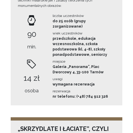
techniki malarskie jak i zasady tworzenia tych
monumentalnych obrazów.
liczba uczestników
do 25 osób (grupy
zorganizowane)
90
wiek uczestników
przedszkole, edukacja
wczesnoszkolna, szkoła
min.
podstawowa (kl. 4-8), szkoły
ponadpodstawowe, seniorzy
miejsce
Galeria „Panorama”, Plac
Dworcowy 4, 33-100 Tarnów
14 zł
uwagi
wymagana rezerwacja
osoba
rezerwacja
nr telefonu: (+48) 784 912 326
„SKRZYDLATE I ŁACIATE”, CZYLI