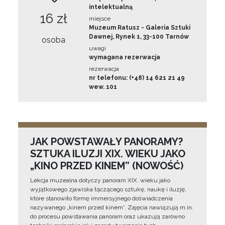
intelektualną
16 zł
miejsce
Muzeum Ratusz - Galeria Sztuki
Dawnej, Rynek 1, 33-100 Tarnów
osoba
uwagi
wymagana rezerwacja
rezerwacja
nr telefonu: (+48) 14 621 21 49
wew. 101
JAK POWSTAWAŁY PANORAMY?
SZTUKA ILUZJI XIX. WIEKU JAKO
„KINO PRZED KINEM” (NOWOŚĆ)
Lekcja muzealna dotyczy panoram XIX. wieku jako
wyjątkowego zjawiska łączącego sztukę, naukę i iluzję,
które stanowiło formę immersyjnego doświadczenia
nazywanego „kinem przed kinem”. Zajęcia nawiązują m.in.
do procesu powstawania panoram oraz ukazują zarówno