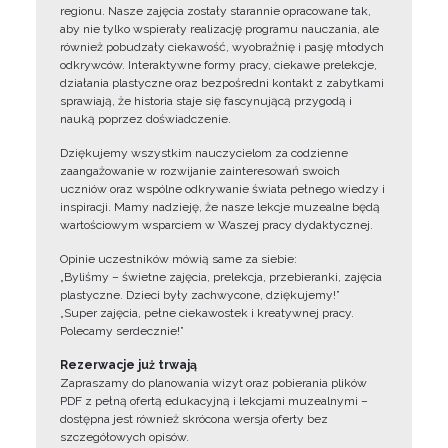
regionu. Nasze zajęcia zostały starannie opracowane tak,
aby nie tylko wspierały realizację programu nauczania, ale
również pobudzały ciekawość, wyobraźnię i pasję młodych
odkrywców. Interaktywne formy pracy, ciekawe prelekcje,
działania plastyczne oraz bezpośredni kontakt z zabytkami
sprawiają, że historia staje się fascynującą przygodą i
nauką poprzez doświadczenie.
Dziękujemy wszystkim nauczycielom za codzienne
zaangażowanie w rozwijanie zainteresowań swoich
uczniów oraz wspólne odkrywanie świata pełnego wiedzy i
inspiracji. Mamy nadzieję, że nasze lekcje muzealne będą
wartościowym wsparciem w Waszej pracy dydaktycznej.
Opinie uczestników mówią same za siebie:
„Byliśmy – świetne zajęcia, prelekcja, przebieranki, zajęcia
plastyczne. Dzieci były zachwycone, dziękujemy!”
„Super zajęcia, pełne ciekawostek i kreatywnej pracy.
Polecamy serdecznie!”
Rezerwacje już trwają
Zapraszamy do planowania wizyt oraz pobierania plików
PDF z pełną ofertą edukacyjną i lekcjami muzealnymi –
dostępna jest również skrócona wersja oferty bez
szczegółowych opisów.