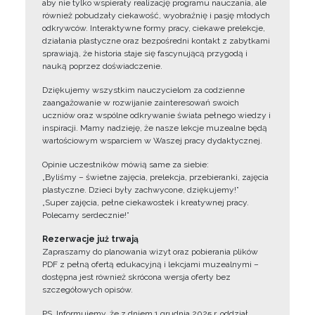
aby nie tylko wspierały realizację programu nauczania, ale
również pobudzały ciekawość, wyobraźnię i pasję młodych
odkrywców. Interaktywne formy pracy, ciekawe prelekcje,
działania plastyczne oraz bezpośredni kontakt z zabytkami
sprawiają, że historia staje się fascynującą przygodą i
nauką poprzez doświadczenie.
Dziękujemy wszystkim nauczycielom za codzienne
zaangażowanie w rozwijanie zainteresowań swoich
uczniów oraz wspólne odkrywanie świata pełnego wiedzy i
inspiracji. Mamy nadzieję, że nasze lekcje muzealne będą
wartościowym wsparciem w Waszej pracy dydaktycznej.
Opinie uczestników mówią same za siebie:
„Byliśmy – świetne zajęcia, prelekcja, przebieranki, zajęcia
plastyczne. Dzieci były zachwycone, dziękujemy!”
„Super zajęcia, pełne ciekawostek i kreatywnej pracy.
Polecamy serdecznie!”
Rezerwacje już trwają
Zapraszamy do planowania wizyt oraz pobierania plików
PDF z pełną ofertą edukacyjną i lekcjami muzealnymi –
dostępna jest również skrócona wersja oferty bez
szczegółowych opisów.
PS. Informujemy, że z dniem 1 grudnia 2025 r. oddział