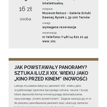
intelektualną
16 zł
miejsce
Muzeum Ratusz - Galeria Sztuki
Dawnej, Rynek 1, 33-100 Tarnów
osoba
uwagi
wymagana rezerwacja
rezerwacja
nr telefonu: (+48) 14 621 21 49
wew. 101
JAK POWSTAWAŁY PANORAMY?
SZTUKA ILUZJI XIX. WIEKU JAKO
„KINO PRZED KINEM” (NOWOŚĆ)
Lekcja muzealna dotyczy panoram XIX. wieku jako
wyjątkowego zjawiska łączącego sztukę, naukę i iluzję,
które stanowiło formę immersyjnego doświadczenia
nazywanego „kinem przed kinem”. Zajęcia nawiązują m.in.
do procesu powstawania panoram oraz ukazują zarówno