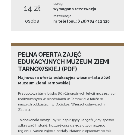
uwagi
14 zł
wymagana rezerwacja
rezerwacja
osoba
nr telefonu: (+48) 784 912 326
PEŁNA OFERTA ZAJĘĆ
EDUKACYJNYCH MUZEUM ZIEMI
TARNOWSKIEJ (PDF)
Najnowsza oferta edukacyjna wiosna–lato 2026
Muzeum Ziemi Tarnowskiej
Przygotowaliśmy blisko 80 różnorodnych lekcji muzealnych
realizowanych w placówkach w Tarnowie, a także w
naszych oddziałach w Dołędze, Wierzchosławicach i
Zalipiu.
To doskonała okazja, by w inspirujący i angażujący sposób
odkrywać historię, kulturę oraz dziedzictwo naszego
regionu. Nasze zajęcia zostały starannie opracowane tak,