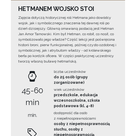
HETMANEM WOJSKO STOI
Zajęcia dotyczą historycznej roli Hetmana jako dowódcy
wojsk, jak i symbolicznego znaczenia tej dawnej roli po
dzień dzisiejszy. Główną omawianą postacią jest Hetman
Jan Amor Tarnowski. Kim był Hetman, co robił, co nosił, co
symbolizowało jego władze? Część lekcji jest poświęcona
historii broni, pierw funkcjonalnej, później czysto ozdobnej i
symbolicznej, jak i atrybutom władzy - od królewskiego
berła po kordzik oficera. W części praktycznej uczestnicy
tworzą własną buławę hetmańską.
liczba uczestników
do 25 osób (grupy
zorganizowane)
45-60
wiek uczestników
przedszkole, edukacja
min
wczesnoszkolna, szkoła
podstawowa (kl. 4-8)
dostępność dla osób
min.
z niepełnosprawnościami
osoby z niepełnosprawnością
słuchu, osoby z
niepełnosprawnością