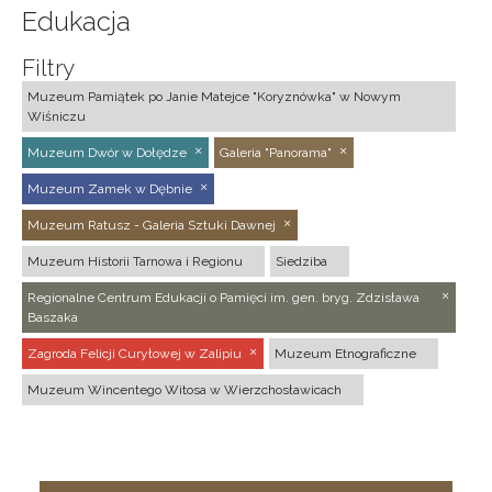
Edukacja
Filtry
Muzeum Pamiątek po Janie Matejce "Koryznówka" w Nowym
Wiśniczu
Muzeum Dwór w Dołędze
Galeria "Panorama"
Muzeum Zamek w Dębnie
Muzeum Ratusz - Galeria Sztuki Dawnej
Muzeum Historii Tarnowa i Regionu
Siedziba
Regionalne Centrum Edukacji o Pamięci im. gen. bryg. Zdzisława
Baszaka
Zagroda Felicji Curyłowej w Zalipiu
Muzeum Etnograficzne
Muzeum Wincentego Witosa w Wierzchosławicach