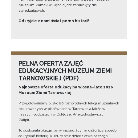
Muzeum Zamek w Dębnie jest zamknięty dla
zwiedzających.
Odkryjcie z nami świat pełen historii!
PEŁNA OFERTA ZAJĘĆ
EDUKACYJNYCH MUZEUM ZIEMI
TARNOWSKIEJ (PDF)
Najnowsza oferta edukacyjna wiosna–lato 2026
Muzeum Ziemi Tarnowskiej
Przygotowaliśmy blisko 80 różnorodnych lekcji muzealnych
realizowanych w placówkach w Tarnowie, a także w
naszych oddziałach w Dołędze, Wierzchosławicach i
Zalipiu.
To doskonała okazja, by w inspirujący i angażujący sposób
odkrywać historię, kulturę oraz dziedzictwo naszego