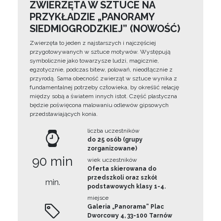
ZWIERZĘTA W SZTUCE NA
PRZYKŁADZIE „PANORAMY
SIEDMIOGRODZKIEJ” (NOWOŚĆ)
Zwierzęta to jeden z najstarszych i najczęściej
przygotowywanych w sztuce motywów. Występują
symbolicznie jako towarzysze ludzi, magicznie,
egzotycznie, podczas bitew, polowań, nieodłącznie z
przyrodą. Sama obecność zwierząt w sztuce wynika z
fundamentalnej potrzeby człowieka, by określić relację
między sobą a światem innych istot. Część plastyczna
będzie poświęcona malowaniu odlewów gipsowych
przedstawiających konia.
liczba uczestników
do 25 osób (grupy
zorganizowane)
90 min
wiek uczestników
Oferta skierowana do
przedszkoli oraz szkół
min.
podstawowych klasy 1-4.
miejsce
Galeria „Panorama” Plac
Dworcowy 4, 33-100 Tarnów