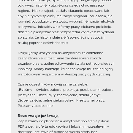
To doskonała okazja, by w inspirujący i angażujący sposób
odkrywać historię, kulturę oraz dziedzictwo naszego
regionu. Nasze zajęcia zostały starannie opracowane tak,
aby nie tylko wspierały realizację programu nauczania, ale
również pobudzały ciekawość, wyobraźnię i pasję młodych
odkrywców. Interaktywne formy pracy, ciekawe prelekcje,
działania plastyczne oraz bezpośredni kontakt z zabytkami
sprawiają, że historia staje się fascynującą przygodą i
nauką poprzez doświadczenie.
Dziękujemy wszystkim nauczycielom za codzienne
zaangażowanie w rozwijanie zainteresowań swoich
uczniów oraz wspólne odkrywanie świata pełnego wiedzy i
inspiracji. Mamy nadzieję, że nasze lekcje muzealne będą
wartościowym wsparciem w Waszej pracy dydaktycznej.
Opinie uczestników mówią same za siebie:
„Byliśmy – świetne zajęcia, prelekcja, przebieranki, zajęcia
plastyczne. Dzieci były zachwycone, dziękujemy!”
„Super zajęcia, pełne ciekawostek i kreatywnej pracy.
Polecamy serdecznie!”
Rezerwacje już trwają
Zapraszamy do planowania wizyt oraz pobierania plików
PDF z pełną ofertą edukacyjną i lekcjami muzealnymi –
dostępna jest również skrócona wersja oferty bez