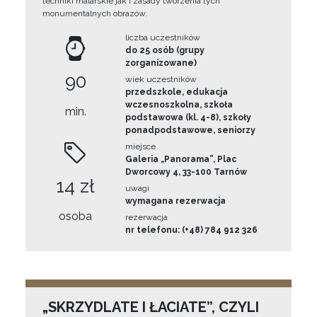
techniki malarskie jak i zasady tworzenia tych
monumentalnych obrazów.
liczba uczestników
do 25 osób (grupy
zorganizowane)
90
wiek uczestników
przedszkole, edukacja
wczesnoszkolna, szkoła
min.
podstawowa (kl. 4-8), szkoły
ponadpodstawowe, seniorzy
miejsce
Galeria „Panorama”, Plac
Dworcowy 4, 33-100 Tarnów
14 zł
uwagi
wymagana rezerwacja
osoba
rezerwacja
nr telefonu: (+48) 784 912 326
„SKRZYDLATE I ŁACIATE”, CZYLI