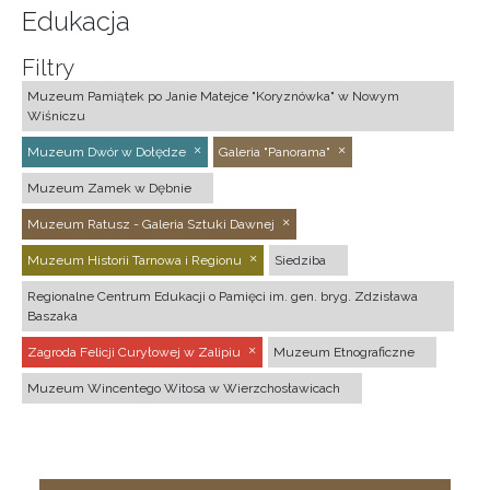
Edukacja
Filtry
Muzeum Pamiątek po Janie Matejce "Koryznówka" w Nowym
Wiśniczu
Muzeum Dwór w Dołędze
Galeria "Panorama"
Muzeum Zamek w Dębnie
Muzeum Ratusz - Galeria Sztuki Dawnej
Muzeum Historii Tarnowa i Regionu
Siedziba
Regionalne Centrum Edukacji o Pamięci im. gen. bryg. Zdzisława
Baszaka
Zagroda Felicji Curyłowej w Zalipiu
Muzeum Etnograficzne
Muzeum Wincentego Witosa w Wierzchosławicach