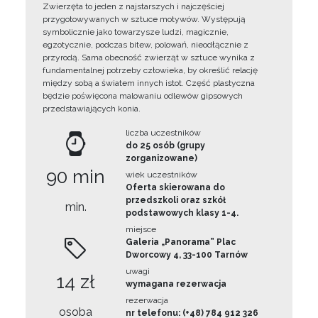
Zwierzęta to jeden z najstarszych i najczęściej
przygotowywanych w sztuce motywów. Występują
symbolicznie jako towarzysze ludzi, magicznie,
egzotycznie, podczas bitew, polowań, nieodłącznie z
przyrodą. Sama obecność zwierząt w sztuce wynika z
fundamentalnej potrzeby człowieka, by określić relację
między sobą a światem innych istot. Część plastyczna
będzie poświęcona malowaniu odlewów gipsowych
przedstawiających konia.
liczba uczestników
do 25 osób (grupy
zorganizowane)
90 min
wiek uczestników
Oferta skierowana do
przedszkoli oraz szkół
min.
podstawowych klasy 1-4.
miejsce
Galeria „Panorama” Plac
Dworcowy 4, 33-100 Tarnów
uwagi
14 zł
wymagana rezerwacja
rezerwacja
osoba
nr telefonu: (+48) 784 912 326