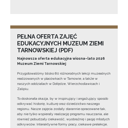
PEŁNA OFERTA ZAJĘĆ
EDUKACYJNYCH MUZEUM ZIEMI
TARNOWSKIEJ (PDF)
Najnowsza oferta edukacyjna wiosna–lato 2026
Muzeum Ziemi Tarnowskiej
Przygotowaliśmy blisko 80 różnorodnych lekcji muzealnych
realizowanych w placówkach w Tarnowie, a także w
naszych oddziałach w Dołędze, Wierzchosławicach i
Zalipiu.
To doskonała okazja, by w inspirujący i angażujący sposób
odkrywać historię, kulturę oraz dziedzictwo naszego
regionu. Nasze zajęcia zostały starannie opracowane tak,
aby nie tylko wspierały realizację programu nauczania, ale
również pobudzały ciekawość, wyobraźnię i pasję młodych
odkrywców. Interaktywne formy pracy, ciekawe prelekcje,