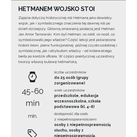
HETMANEM WOJSKO STOI
Zajęcia dotyczą historycznej roli Hetmana jako dowódcy
wojsk, jak i symbolicznego znaczenia tej dawnej roli po
dzień dzisiejszy. Główną omawianą postacią jest Hetman
Jan Amor Tarnowski. Kim był Hetman, co robił, co nosił, co
symbolizowało jego władze? Część lekcji jest poświęcona
historii broni, pierw funkcjonalnej, później czysto ozdobnej i
symbolicznej, jak i atrybutom władzy - od królewskiego
berła po kordzik oficera. W części praktycznej uczestnicy
tworzą własną buławę hetmańską.
liczba uczestników
do 25 osób (grupy
zorganizowane)
45-60
wiek uczestników
przedszkole, edukacja
min
wczesnoszkolna, szkoła
podstawowa (kl. 4-8)
dostępność dla osób
min.
z niepełnosprawnościami
osoby z niepełnosprawnością
słuchu, osoby z
niepełnosprawnością