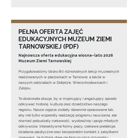
PEŁNA OFERTA ZAJĘĆ
EDUKACYJNYCH MUZEUM ZIEMI
TARNOWSKIEJ (PDF)
Najnowsza oferta edukacyjna wiosna–lato 2026
Muzeum Ziemi Tarnowskiej
Przygotowaliśmy blisko 80 różnorodnych lekcji muzealnych
realizowanych w placówkach w Tarnowie, a także w
naszych oddziałach w Dołędze, Wierzchosławicach i
Zalipiu.
To doskonała okazja, by w inspirujący i angażujący sposób
odkrywać historię, kulturę oraz dziedzictwo naszego
regionu. Nasze zajęcia zostały starannie opracowane tak,
aby nie tylko wspierały realizację programu nauczania, ale
również pobudzały ciekawość, wyobraźnię i pasję młodych
odkrywców. Interaktywne formy pracy, ciekawe prelekcje,
działania plastyczne oraz bezpośredni kontakt z zabytkami
sprawiają, że historia staje się fascynującą przygodą i