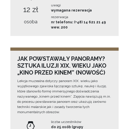
uwagi
12 zł
wymagana rezerwacja
rezerwacja
osoba
nr telefonu: (+48) 14 621 21 49
wew. 200
JAK POWSTAWAŁY PANORAMY?
SZTUKA ILUZJI XIX. WIEKU JAKO
„KINO PRZED KINEM” (NOWOŚĆ)
Lekcja muzealna dotyczy panoram XIX. wieku jako
wyjątkowego zjawiska łączącego sztukę, naukę i iluzję,
które stanowiło formę immersyjnego doświadczenia
nazywanego „kinem przed kinem”. Zajęcia nawiązują m.in.
do procesu powstawania panoram oraz ukazują zarówno
techniki malarskie jak i zasady tworzenia tych
monumentalnych obrazów.
liczba uczestników
do 25 osób (grupy