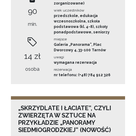
zorganizowane)
90
wiek uczestników
przedszkole, edukacja
wczesnoszkolna, szkoła
min.
podstawowa (kl. 4-8), szkoły
ponadpodstawowe, seniorzy
miejsce
Galeria „Panorama”, Plac
Dworcowy 4, 33-100 Tarnów
14 zł
uwagi
wymagana rezerwacja
osoba
rezerwacja
nr telefonu: (+48) 784 912 326
„SKRZYDLATE I ŁACIATE”, CZYLI
ZWIERZĘTA W SZTUCE NA
PRZYKŁADZIE „PANORAMY
SIEDMIOGRODZKIEJ” (NOWOŚĆ)