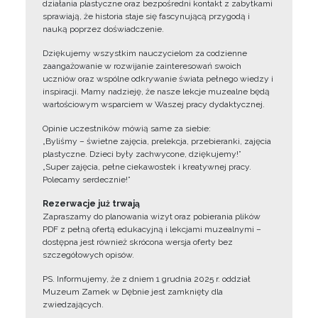
działania plastyczne oraz bezpośredni kontakt z zabytkami
sprawiają, że historia staje się fascynującą przygodą i
nauką poprzez doświadczenie.
Dziękujemy wszystkim nauczycielom za codzienne
zaangażowanie w rozwijanie zainteresowań swoich
uczniów oraz wspólne odkrywanie świata pełnego wiedzy i
inspiracji. Mamy nadzieję, że nasze lekcje muzealne będą
wartościowym wsparciem w Waszej pracy dydaktycznej.
Opinie uczestników mówią same za siebie:
„Byliśmy – świetne zajęcia, prelekcja, przebieranki, zajęcia
plastyczne. Dzieci były zachwycone, dziękujemy!”
„Super zajęcia, pełne ciekawostek i kreatywnej pracy.
Polecamy serdecznie!”
Rezerwacje już trwają
Zapraszamy do planowania wizyt oraz pobierania plików
PDF z pełną ofertą edukacyjną i lekcjami muzealnymi –
dostępna jest również skrócona wersja oferty bez
szczegółowych opisów.
PS. Informujemy, że z dniem 1 grudnia 2025 r. oddział
Muzeum Zamek w Dębnie jest zamknięty dla
zwiedzających.