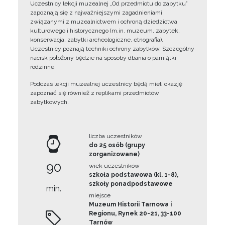
Uczestnicy lekcji muzealnej „Od przedmiotu do zabytku”
zapoznają się z najważniejszymi zagadnieniami
związanymi z muzealnictwem i ochroną dziedzictwa
kulturowego i historycznego (m.in. muzeum, zabytek,
konserwacja, zabytki archeologiczne, etnografia).
Uczestnicy poznają techniki ochrony zabytków. Szczególny
nacisk położony będzie na sposoby dbania o pamiątki
rodzinne.
Podczas lekcji muzealnej uczestnicy będą mieli okazję
zapoznać się również z replikami przedmiotów
zabytkowych.
liczba uczestników
do 25 osób (grupy
zorganizowane)
90
wiek uczestników
szkoła podstawowa (kl. 1-8),
szkoły ponadpodstawowe
min.
miejsce
Muzeum Historii Tarnowa i
Regionu, Rynek 20-21, 33-100
Tarnów