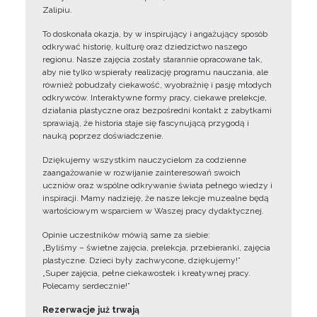
Zalipiu.
To doskonała okazja, by w inspirujący i angażujący sposób
odkrywać historię, kulturę oraz dziedzictwo naszego
regionu. Nasze zajęcia zostały starannie opracowane tak,
aby nie tylko wspierały realizację programu nauczania, ale
również pobudzały ciekawość, wyobraźnię i pasję młodych
odkrywców. Interaktywne formy pracy, ciekawe prelekcje,
działania plastyczne oraz bezpośredni kontakt z zabytkami
sprawiają, że historia staje się fascynującą przygodą i
nauką poprzez doświadczenie.
Dziękujemy wszystkim nauczycielom za codzienne
zaangażowanie w rozwijanie zainteresowań swoich
uczniów oraz wspólne odkrywanie świata pełnego wiedzy i
inspiracji. Mamy nadzieję, że nasze lekcje muzealne będą
wartościowym wsparciem w Waszej pracy dydaktycznej.
Opinie uczestników mówią same za siebie:
„Byliśmy – świetne zajęcia, prelekcja, przebieranki, zajęcia
plastyczne. Dzieci były zachwycone, dziękujemy!”
„Super zajęcia, pełne ciekawostek i kreatywnej pracy.
Polecamy serdecznie!”
Rezerwacje już trwają