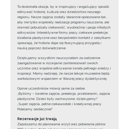
To doskonała okazja, by w inspirujący i angażujący sposób
odkrywać historię, kulturę oraz dziedzictwo naszego
regionu. Nasze zajęcia zostały starannie opracowane tak,
aby nie tylko wspierały realizację programu nauczania, ale
również pobudzały ciekawość, wyobraźnię i pasję młodych
odkrywców. Interaktywne formy pracy, ciekawe prelekcje,
działania plastyczne oraz bezpośredni kontakt z zabytkami
sprawiają, że historia staje się fascynującą przygodą i
nauką poprzez doświadczenie.
Dziękujemy wszystkim nauczycielom za codzienne
zaangażowanie w rozwijanie zainteresowań swoich
uczniów oraz wspólne odkrywanie świata pełnego wiedzy i
inspiracji. Mamy nadzieję, że nasze lekcje muzealne będą
wartościowym wsparciem w Waszej pracy dydaktycznej.
Opinie uczestników mówią same za siebie:
„Byliśmy – świetne zajęcia, prelekcja, przebieranki, zajęcia
plastyczne. Dzieci były zachwycone, dziękujemy!”
„Super zajęcia, pełne ciekawostek i kreatywnej pracy.
Polecamy serdecznie!”
Rezerwacje już trwają
Zapraszamy do planowania wizyt oraz pobierania plików