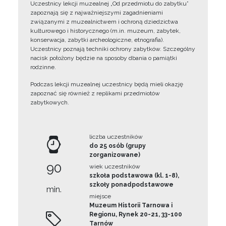
Uczestnicy lekcji muzealnej „Od przedmiotu do zabytku”
zapoznają się z najważniejszymi zagadnieniami
związanymi z muzealnictwem i ochroną dziedzictwa
kulturowego i historycznego (m.in. muzeum, zabytek,
konserwacja, zabytki archeologiczne, etnografia).
Uczestnicy poznają techniki ochrony zabytków. Szczególny
nacisk położony będzie na sposoby dbania o pamiątki
rodzinne.
Podczas lekcji muzealnej uczestnicy będą mieli okazję
zapoznać się również z replikami przedmiotów
zabytkowych.
liczba uczestników
do 25 osób (grupy
zorganizowane)
90
wiek uczestników
szkoła podstawowa (kl. 1-8),
szkoły ponadpodstawowe
min.
miejsce
Muzeum Historii Tarnowa i
Regionu, Rynek 20-21, 33-100
Tarnów