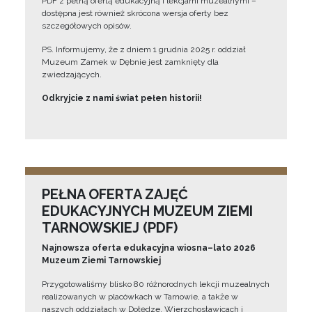
PDF z pełną ofertą edukacyjną i lekcjami muzealnymi –
dostępna jest również skrócona wersja oferty bez
szczegółowych opisów.
PS. Informujemy, że z dniem 1 grudnia 2025 r. oddział
Muzeum Zamek w Dębnie jest zamknięty dla
zwiedzających.
Odkryjcie z nami świat pełen historii!
PEŁNA OFERTA ZAJĘĆ
EDUKACYJNYCH MUZEUM ZIEMI
TARNOWSKIEJ (PDF)
Najnowsza oferta edukacyjna wiosna–lato 2026
Muzeum Ziemi Tarnowskiej
Przygotowaliśmy blisko 80 różnorodnych lekcji muzealnych
realizowanych w placówkach w Tarnowie, a także w
naszych oddziałach w Dołędze, Wierzchosławicach i