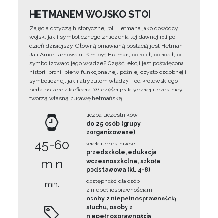
HETMANEM WOJSKO STOI
Zajęcia dotyczą historycznej roli Hetmana jako dowódcy
wojsk, jak i symbolicznego znaczenia tej dawnej roli po
dzień dzisiejszy. Główną omawianą postacią jest Hetman
Jan Amor Tarnowski. Kim był Hetman, co robił, co nosił, co
symbolizowało jego władze? Część lekcji jest poświęcona
historii broni, pierw funkcjonalnej, później czysto ozdobnej i
symbolicznej, jak i atrybutom władzy - od królewskiego
berła po kordzik oficera. W części praktycznej uczestnicy
tworzą własną buławę hetmańską.
liczba uczestników
do 25 osób (grupy
zorganizowane)
45-60
wiek uczestników
przedszkole, edukacja
min
wczesnoszkolna, szkoła
podstawowa (kl. 4-8)
dostępność dla osób
min.
z niepełnosprawnościami
osoby z niepełnosprawnością
słuchu, osoby z
niepełnosprawnością