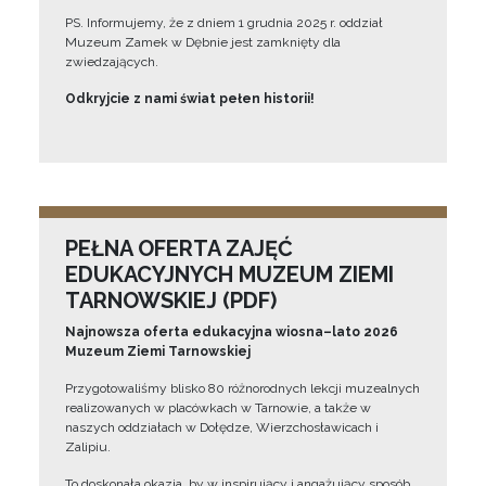
PS. Informujemy, że z dniem 1 grudnia 2025 r. oddział
Muzeum Zamek w Dębnie jest zamknięty dla
zwiedzających.
Odkryjcie z nami świat pełen historii!
PEŁNA OFERTA ZAJĘĆ
EDUKACYJNYCH MUZEUM ZIEMI
TARNOWSKIEJ (PDF)
Najnowsza oferta edukacyjna wiosna–lato 2026
Muzeum Ziemi Tarnowskiej
Przygotowaliśmy blisko 80 różnorodnych lekcji muzealnych
realizowanych w placówkach w Tarnowie, a także w
naszych oddziałach w Dołędze, Wierzchosławicach i
Zalipiu.
To doskonała okazja, by w inspirujący i angażujący sposób