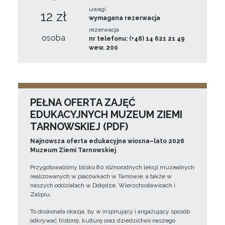
uwagi
12 zł
wymagana rezerwacja
rezerwacja
osoba
nr telefonu: (+48) 14 621 21 49
wew. 200
PEŁNA OFERTA ZAJĘĆ
EDUKACYJNYCH MUZEUM ZIEMI
TARNOWSKIEJ (PDF)
Najnowsza oferta edukacyjna wiosna–lato 2026
Muzeum Ziemi Tarnowskiej
Przygotowaliśmy blisko 80 różnorodnych lekcji muzealnych
realizowanych w placówkach w Tarnowie, a także w
naszych oddziałach w Dołędze, Wierzchosławicach i
Zalipiu.
To doskonała okazja, by w inspirujący i angażujący sposób
odkrywać historię, kulturę oraz dziedzictwo naszego