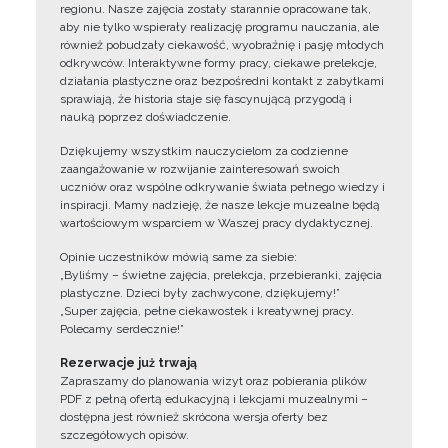
regionu. Nasze zajęcia zostały starannie opracowane tak,
aby nie tylko wspierały realizację programu nauczania, ale
również pobudzały ciekawość, wyobraźnię i pasję młodych
odkrywców. Interaktywne formy pracy, ciekawe prelekcje,
działania plastyczne oraz bezpośredni kontakt z zabytkami
sprawiają, że historia staje się fascynującą przygodą i
nauką poprzez doświadczenie.
Dziękujemy wszystkim nauczycielom za codzienne
zaangażowanie w rozwijanie zainteresowań swoich
uczniów oraz wspólne odkrywanie świata pełnego wiedzy i
inspiracji. Mamy nadzieję, że nasze lekcje muzealne będą
wartościowym wsparciem w Waszej pracy dydaktycznej.
Opinie uczestników mówią same za siebie:
„Byliśmy – świetne zajęcia, prelekcja, przebieranki, zajęcia
plastyczne. Dzieci były zachwycone, dziękujemy!”
„Super zajęcia, pełne ciekawostek i kreatywnej pracy.
Polecamy serdecznie!”
Rezerwacje już trwają
Zapraszamy do planowania wizyt oraz pobierania plików
PDF z pełną ofertą edukacyjną i lekcjami muzealnymi –
dostępna jest również skrócona wersja oferty bez
szczegółowych opisów.