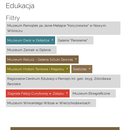
Edukacja
Filtry
Muzeum Pamiątek po Janie Matejce "Koryznówka" w Nowym
Wiśniczu
Muzeum Dwór w Dołędze
Galeria "Panorama"
Muzeum Zamek w Dębnie
Muzeum Ratusz - Galeria Sztuki Dawnej
Muzeum Historii Tarnowa i Regionu
Siedziba
Regionalne Centrum Edukacji o Pamięci im. gen. bryg. Zdzisława
Baszaka
Zagroda Felicji Curyłowej w Zalipiu
Muzeum Etnograficzne
Muzeum Wincentego Witosa w Wierzchosławicach