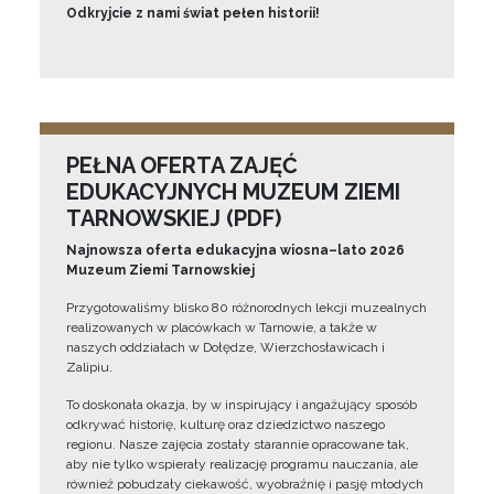
Odkryjcie z nami świat pełen historii!
PEŁNA OFERTA ZAJĘĆ
EDUKACYJNYCH MUZEUM ZIEMI
TARNOWSKIEJ (PDF)
Najnowsza oferta edukacyjna wiosna–lato 2026
Muzeum Ziemi Tarnowskiej
Przygotowaliśmy blisko 80 różnorodnych lekcji muzealnych
realizowanych w placówkach w Tarnowie, a także w
naszych oddziałach w Dołędze, Wierzchosławicach i
Zalipiu.
To doskonała okazja, by w inspirujący i angażujący sposób
odkrywać historię, kulturę oraz dziedzictwo naszego
regionu. Nasze zajęcia zostały starannie opracowane tak,
aby nie tylko wspierały realizację programu nauczania, ale
również pobudzały ciekawość, wyobraźnię i pasję młodych