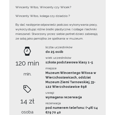
Wincenty Witos, Wincenty czy Wicek?
Wincenty Witos, kolega czy dziadzio ?
By dać następnie odpowiedz podczas wykonywania pracy,
wykorzystując różne środki plastyczne, ( collage i techniki
mieszane). Stworzony przez siebie portret dzieci zabierają
ze sobą jako pamiątka ze spotkania w muzeum.
liczba uczestników
do 25 osób
wiek uczestników
120 min
szkoła podstawowa klasy 1-5
miejsce
Muzeum Wincentego Witosa w
min.
Wierzchosławicach, oddział
Muzeum Ziemi Tarnowskiej, 33-
122 Wierzchosławice 698
uwagi
wymagana rezerwacja
14 zł
rezerwacja
pod numerem telefonu: (+48) 14
osoba
679 70 40