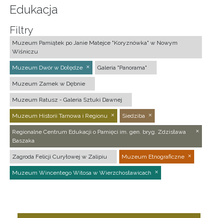
Edukacja
Filtry
Muzeum Pamiątek po Janie Matejce "Koryznówka" w Nowym
Wiśniczu
Muzeum Dwór w Dołędze
Galeria "Panorama"
Muzeum Zamek w Dębnie
Muzeum Ratusz - Galeria Sztuki Dawnej
Muzeum Historii Tarnowa i Regionu
Siedziba
Regionalne Centrum Edukacji o Pamięci im. gen. bryg. Zdzisława
Baszaka
Zagroda Felicji Curyłowej w Zalipiu
Muzeum Etnograficzne
Muzeum Wincentego Witosa w Wierzchosławicach