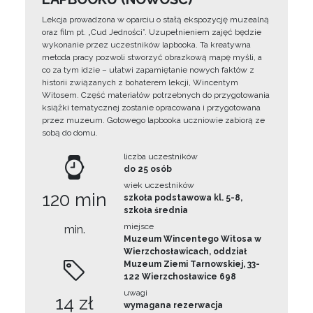
Lekcja prowadzona w oparciu o stałą ekspozycję muzealną
oraz film pt. „Cud Jedności”. Uzupełnieniem zajęć będzie
wykonanie przez uczestników lapbooka. Ta kreatywna
metoda pracy pozwoli stworzyć obrazkową mapę myśli, a
co za tym idzie – ułatwi zapamiętanie nowych faktów z
historii związanych z bohaterem lekcji, Wincentym
Witosem. Część materiałów potrzebnych do przygotowania
książki tematycznej zostanie opracowana i przygotowana
przez muzeum. Gotowego lapbooka uczniowie zabiorą ze
sobą do domu.
liczba uczestników
do 25 osób
wiek uczestników
120 min
szkoła podstawowa kl. 5-8,
szkoła średnia
miejsce
min.
Muzeum Wincentego Witosa w
Wierzchosławicach, oddział
Muzeum Ziemi Tarnowskiej, 33-
122 Wierzchosławice 698
uwagi
14 zł
wymagana rezerwacja