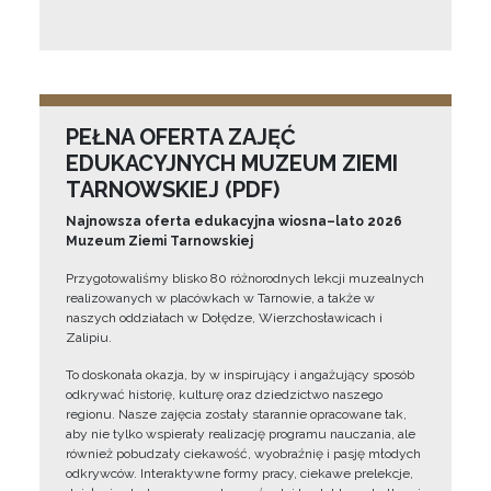
PEŁNA OFERTA ZAJĘĆ
EDUKACYJNYCH MUZEUM ZIEMI
TARNOWSKIEJ (PDF)
Najnowsza oferta edukacyjna wiosna–lato 2026
Muzeum Ziemi Tarnowskiej
Przygotowaliśmy blisko 80 różnorodnych lekcji muzealnych
realizowanych w placówkach w Tarnowie, a także w
naszych oddziałach w Dołędze, Wierzchosławicach i
Zalipiu.
To doskonała okazja, by w inspirujący i angażujący sposób
odkrywać historię, kulturę oraz dziedzictwo naszego
regionu. Nasze zajęcia zostały starannie opracowane tak,
aby nie tylko wspierały realizację programu nauczania, ale
również pobudzały ciekawość, wyobraźnię i pasję młodych
odkrywców. Interaktywne formy pracy, ciekawe prelekcje,