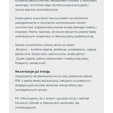
działania plastyczne oraz bezpośredni kontakt z zabytkami
sprawiają, że historia staje się fascynującą przygodą i
nauką poprzez doświadczenie.
Dziękujemy wszystkim nauczycielom za codzienne
zaangażowanie w rozwijanie zainteresowań swoich
uczniów oraz wspólne odkrywanie świata pełnego wiedzy i
inspiracji. Mamy nadzieję, że nasze lekcje muzealne będą
wartościowym wsparciem w Waszej pracy dydaktycznej.
Opinie uczestników mówią same za siebie:
„Byliśmy – świetne zajęcia, prelekcja, przebieranki, zajęcia
plastyczne. Dzieci były zachwycone, dziękujemy!”
„Super zajęcia, pełne ciekawostek i kreatywnej pracy.
Polecamy serdecznie!”
Rezerwacje już trwają
Zapraszamy do planowania wizyt oraz pobierania plików
PDF z pełną ofertą edukacyjną i lekcjami muzealnymi –
dostępna jest również skrócona wersja oferty bez
szczegółowych opisów.
PS. Informujemy, że z dniem 1 grudnia 2025 r. oddział
Muzeum Zamek w Dębnie jest zamknięty dla
zwiedzających.