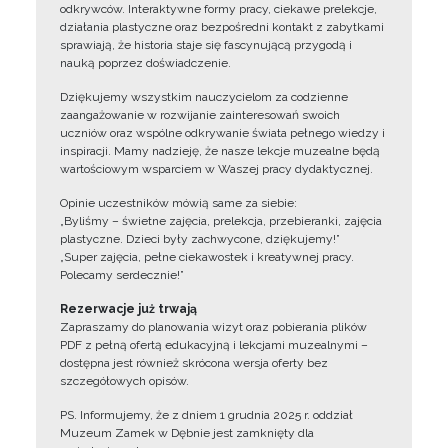
odkrywców. Interaktywne formy pracy, ciekawe prelekcje,
działania plastyczne oraz bezpośredni kontakt z zabytkami
sprawiają, że historia staje się fascynującą przygodą i
nauką poprzez doświadczenie.
Dziękujemy wszystkim nauczycielom za codzienne
zaangażowanie w rozwijanie zainteresowań swoich
uczniów oraz wspólne odkrywanie świata pełnego wiedzy i
inspiracji. Mamy nadzieję, że nasze lekcje muzealne będą
wartościowym wsparciem w Waszej pracy dydaktycznej.
Opinie uczestników mówią same za siebie:
„Byliśmy – świetne zajęcia, prelekcja, przebieranki, zajęcia
plastyczne. Dzieci były zachwycone, dziękujemy!”
„Super zajęcia, pełne ciekawostek i kreatywnej pracy.
Polecamy serdecznie!”
Rezerwacje już trwają
Zapraszamy do planowania wizyt oraz pobierania plików
PDF z pełną ofertą edukacyjną i lekcjami muzealnymi –
dostępna jest również skrócona wersja oferty bez
szczegółowych opisów.
PS. Informujemy, że z dniem 1 grudnia 2025 r. oddział
Muzeum Zamek w Dębnie jest zamknięty dla