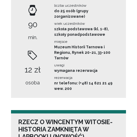
liczba uczestników
do 25 osób (grupy
zorganizowane)
90
wiek uczestników
szkoła podstawowa (kl. 1-8),
szkoły ponadpodstawowe
min.
miejsce
Muzeum Historii Tarnowa i
Regionu, Rynek 20-21, 33-100
Tarnów
uwagi
12 zł
wymagana rezerwacja
rezerwacja
osoba
nr telefonu: (+48) 14 621 21 49
wew. 200
RZECZ O WINCENTYM WITOSIE-
HISTORIA ZAMKNIĘTA W
LAPBOOKU (NOWOŚĆ)