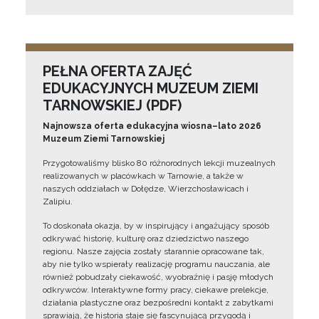
PEŁNA OFERTA ZAJĘĆ
EDUKACYJNYCH MUZEUM ZIEMI
TARNOWSKIEJ (PDF)
Najnowsza oferta edukacyjna wiosna–lato 2026
Muzeum Ziemi Tarnowskiej
Przygotowaliśmy blisko 80 różnorodnych lekcji muzealnych
realizowanych w placówkach w Tarnowie, a także w
naszych oddziałach w Dołędze, Wierzchosławicach i
Zalipiu.
To doskonała okazja, by w inspirujący i angażujący sposób
odkrywać historię, kulturę oraz dziedzictwo naszego
regionu. Nasze zajęcia zostały starannie opracowane tak,
aby nie tylko wspierały realizację programu nauczania, ale
również pobudzały ciekawość, wyobraźnię i pasję młodych
odkrywców. Interaktywne formy pracy, ciekawe prelekcje,
działania plastyczne oraz bezpośredni kontakt z zabytkami
sprawiają, że historia staje się fascynującą przygodą i