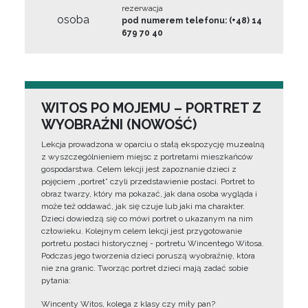
rezerwacja
osoba
pod numerem telefonu: (+48) 14
679 70 40
WITOS PO MOJEMU – PORTRET Z
WYOBRAŹNI (NOWOŚĆ)
Lekcja prowadzona w oparciu o stałą ekspozycję muzealną
z wyszczególnieniem miejsc z portretami mieszkańców
gospodarstwa. Celem lekcji jest zapoznanie dzieci z
pojęciem „portret” czyli przedstawienie postaci. Portret to
obraz twarzy, który ma pokazać, jak dana osoba wygląda i
może też oddawać, jak się czuje lub jaki ma charakter.
Dzieci dowiedzą się co mówi portret o ukazanym na nim
człowieku. Kolejnym celem lekcji jest przygotowanie
portretu postaci historycznej - portretu Wincentego Witosa.
Podczas jego tworzenia dzieci poruszą wyobraźnię, która
nie zna granic. Tworząc portret dzieci mają zadać sobie
pytania:
Wincenty Witos, kolega z klasy czy miły pan?