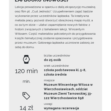
Lekcja prowadzona w oparciu o stałą ekspozycję muzealną
oraz film pt. „Cud Jedności”. Uzupełnieniem zajęć będzie
wykonanie przez uczestników lapbooka. Ta kreatywna
metoda pracy pozwoli stworzyć obrazkową mapę myśli, a
co za tym idzie – ułatwi zapamiętanie nowych faktów z
historii związanych z bohaterem lekcji, Wincentym
Witosem. Część materiałów potrzebnych do przygotowania
książki tematycznej zostanie opracowana i przygotowana
przez muzeum. Gotowego lapbooka uczniowie zabiorą ze
sobą do domu.
liczba uczestników
do 25 osób
wiek uczestników
120 min
szkoła podstawowa kl. 5-8,
szkoła średnia
miejsce
min.
Muzeum Wincentego Witosa w
Wierzchosławicach, oddział
Muzeum Ziemi Tarnowskiej, 33-
122 Wierzchosławice 698
uwagi
14 zł
wymagana rezerwacja