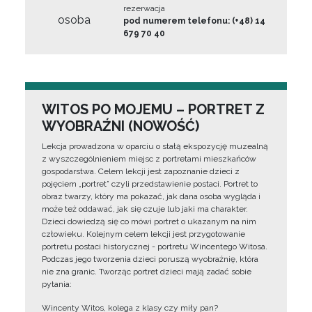
rezerwacja
osoba
pod numerem telefonu: (+48) 14
679 70 40
WITOS PO MOJEMU – PORTRET Z
WYOBRAŹNI (NOWOŚĆ)
Lekcja prowadzona w oparciu o stałą ekspozycję muzealną
z wyszczególnieniem miejsc z portretami mieszkańców
gospodarstwa. Celem lekcji jest zapoznanie dzieci z
pojęciem „portret” czyli przedstawienie postaci. Portret to
obraz twarzy, który ma pokazać, jak dana osoba wygląda i
może też oddawać, jak się czuje lub jaki ma charakter.
Dzieci dowiedzą się co mówi portret o ukazanym na nim
człowieku. Kolejnym celem lekcji jest przygotowanie
portretu postaci historycznej - portretu Wincentego Witosa.
Podczas jego tworzenia dzieci poruszą wyobraźnię, która
nie zna granic. Tworząc portret dzieci mają zadać sobie
pytania:
Wincenty Witos, kolega z klasy czy miły pan?