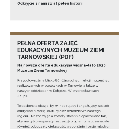
Odkryjcie z nami świat pełen historii!
PEŁNA OFERTA ZAJĘĆ
EDUKACYJNYCH MUZEUM ZIEMI
TARNOWSKIEJ (PDF)
Najnowsza oferta edukacyjna wiosna–lato 2026
Muzeum Ziemi Tarnowskiej
Przygotowaliśmy blisko 80 różnorodnych lekcji muzealnych
realizowanych w placówkach w Tarnowie, a także w
naszych oddziałach w Dołędze, Wierzchosławicach i
Zalipiu.
To doskonała okazja, by w inspirujący i angażujący sposób
odkrywać historię, kulturę oraz dziedzictwo naszego
regionu. Nasze zajęcia zostały starannie opracowane tak,
aby nie tylko wspierały realizację programu nauczania, ale
również pobudzały ciekawość, wyobraźnię i pasję młodych