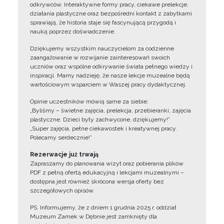
odkrywców. Interaktywne formy pracy, ciekawe prelekcje,
działania plastyczne oraz bezpośredni kontakt z zabytkami
sprawiają, że historia staje się fascynującą przygodą i
nauką poprzez doświadczenie.
Dziękujemy wszystkim nauczycielom za codzienne
zaangażowanie w rozwijanie zainteresowań swoich
uczniów oraz wspólne odkrywanie świata pełnego wiedzy i
inspiracji. Mamy nadzieję, że nasze lekcje muzealne będą
wartościowym wsparciem w Waszej pracy dydaktycznej.
Opinie uczestników mówią same za siebie:
„Byliśmy – świetne zajęcia, prelekcja, przebieranki, zajęcia
plastyczne. Dzieci były zachwycone, dziękujemy!”
„Super zajęcia, pełne ciekawostek i kreatywnej pracy.
Polecamy serdecznie!”
Rezerwacje już trwają
Zapraszamy do planowania wizyt oraz pobierania plików
PDF z pełną ofertą edukacyjną i lekcjami muzealnymi –
dostępna jest również skrócona wersja oferty bez
szczegółowych opisów.
PS. Informujemy, że z dniem 1 grudnia 2025 r. oddział
Muzeum Zamek w Dębnie jest zamknięty dla