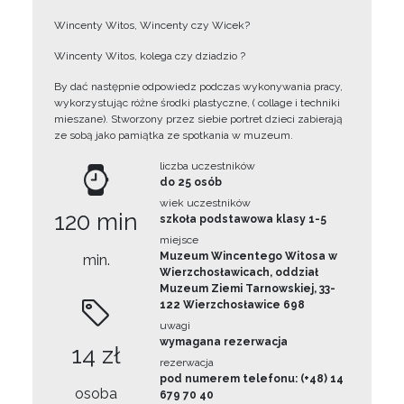
Wincenty Witos, Wincenty czy Wicek?
Wincenty Witos, kolega czy dziadzio ?
By dać następnie odpowiedz podczas wykonywania pracy,
wykorzystując różne środki plastyczne, ( collage i techniki
mieszane). Stworzony przez siebie portret dzieci zabierają
ze sobą jako pamiątka ze spotkania w muzeum.
liczba uczestników
do 25 osób
wiek uczestników
120 min
szkoła podstawowa klasy 1-5
miejsce
Muzeum Wincentego Witosa w
min.
Wierzchosławicach, oddział
Muzeum Ziemi Tarnowskiej, 33-
122 Wierzchosławice 698
uwagi
wymagana rezerwacja
14 zł
rezerwacja
pod numerem telefonu: (+48) 14
osoba
679 70 40