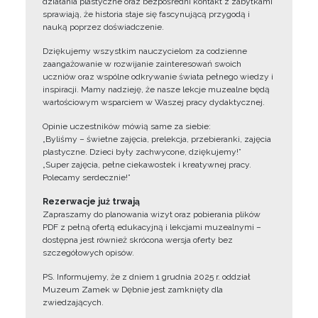
działania plastyczne oraz bezpośredni kontakt z zabytkami
sprawiają, że historia staje się fascynującą przygodą i
nauką poprzez doświadczenie.
Dziękujemy wszystkim nauczycielom za codzienne
zaangażowanie w rozwijanie zainteresowań swoich
uczniów oraz wspólne odkrywanie świata pełnego wiedzy i
inspiracji. Mamy nadzieję, że nasze lekcje muzealne będą
wartościowym wsparciem w Waszej pracy dydaktycznej.
Opinie uczestników mówią same za siebie:
„Byliśmy – świetne zajęcia, prelekcja, przebieranki, zajęcia
plastyczne. Dzieci były zachwycone, dziękujemy!”
„Super zajęcia, pełne ciekawostek i kreatywnej pracy.
Polecamy serdecznie!”
Rezerwacje już trwają
Zapraszamy do planowania wizyt oraz pobierania plików
PDF z pełną ofertą edukacyjną i lekcjami muzealnymi –
dostępna jest również skrócona wersja oferty bez
szczegółowych opisów.
PS. Informujemy, że z dniem 1 grudnia 2025 r. oddział
Muzeum Zamek w Dębnie jest zamknięty dla
zwiedzających.