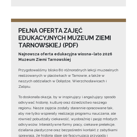
PEŁNA OFERTA ZAJĘĆ
EDUKACYJNYCH MUZEUM ZIEMI
TARNOWSKIEJ (PDF)
Najnowsza oferta edukacyjna wiosna–lato 2026
Muzeum Ziemi Tarnowskiej
Przygotowaliśmy blisko 80 różnorodnych lekcji muzealnych
realizowanych w placówkach w Tarnowie, a także w
naszych oddziałach w Dołędze, Wierzchosławicach i
Zalipiu.
To doskonała okazja, by w inspirujący i angażujący sposób
odkrywać historię, kulturę oraz dziedzictwo naszego
regionu. Nasze zajęcia zostały starannie opracowane tak,
aby nie tylko wspierały realizację programu nauczania, ale
również pobudzały ciekawość, wyobraźnię i pasję młodych
odkrywców. Interaktywne formy pracy, ciekawe prelekcje,
działania plastyczne oraz bezpośredni kontakt z zabytkami
sprawiają, że historia staje się fascynującą przygodą i