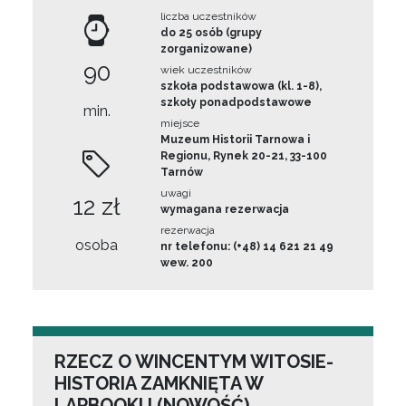
liczba uczestników
do 25 osób (grupy
zorganizowane)
90
wiek uczestników
szkoła podstawowa (kl. 1-8),
szkoły ponadpodstawowe
min.
miejsce
Muzeum Historii Tarnowa i
Regionu, Rynek 20-21, 33-100
Tarnów
uwagi
12 zł
wymagana rezerwacja
rezerwacja
osoba
nr telefonu: (+48) 14 621 21 49
wew. 200
RZECZ O WINCENTYM WITOSIE-
HISTORIA ZAMKNIĘTA W
LAPBOOKU (NOWOŚĆ)