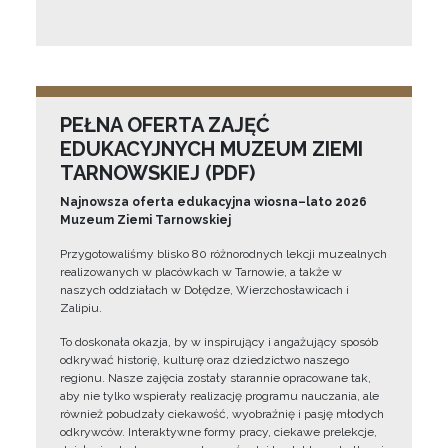
PEŁNA OFERTA ZAJĘĆ
EDUKACYJNYCH MUZEUM ZIEMI
TARNOWSKIEJ (PDF)
Najnowsza oferta edukacyjna wiosna–lato 2026
Muzeum Ziemi Tarnowskiej
Przygotowaliśmy blisko 80 różnorodnych lekcji muzealnych
realizowanych w placówkach w Tarnowie, a także w
naszych oddziałach w Dołędze, Wierzchosławicach i
Zalipiu.
To doskonała okazja, by w inspirujący i angażujący sposób
odkrywać historię, kulturę oraz dziedzictwo naszego
regionu. Nasze zajęcia zostały starannie opracowane tak,
aby nie tylko wspierały realizację programu nauczania, ale
również pobudzały ciekawość, wyobraźnię i pasję młodych
odkrywców. Interaktywne formy pracy, ciekawe prelekcje,