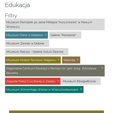
Edukacja
Filtry
Muzeum Pamiątek po Janie Matejce "Koryznówka" w Nowym
Wiśniczu
Muzeum Dwór w Dołędze
Galeria "Panorama"
Muzeum Zamek w Dębnie
Muzeum Ratusz - Galeria Sztuki Dawnej
Muzeum Historii Tarnowa i Regionu
Siedziba
Regionalne Centrum Edukacji o Pamięci im. gen. bryg. Zdzisława
Baszaka
Zagroda Felicji Curyłowej w Zalipiu
Muzeum Etnograficzne
Muzeum Wincentego Witosa w Wierzchosławicach