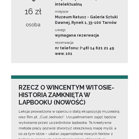
intelektualną
16 zł
miejsce
Muzeum Ratusz - Galeria Sztuki
Dawnej, Rynek 1, 33-100 Tarnów
osoba
uwagi
wymagana rezerwacja
rezerwacja
nr telefonu: (+48) 14 621 21 49
wew. 101
RZECZ O WINCENTYM WITOSIE-
HISTORIA ZAMKNIĘTA W
LAPBOOKU (NOWOŚĆ)
Lekcja prowadzona w oparciu o stałą ekspozycję muzealną
oraz film pt. „Cud Jedności”. Uzupełnieniem zajęć będzie
wykonanie przez uczestników lapbooka. Ta kreatywna
metoda pracy pozwoli stworzyć obrazkową mapę myśli, a
co za tym idzie – ułatwi zapamiętanie nowych faktów z