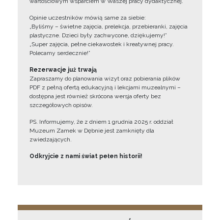
wartościowym wsparciem w Waszej pracy dydaktycznej.
Opinie uczestników mówią same za siebie:
„Byliśmy – świetne zajęcia, prelekcja, przebieranki, zajęcia
plastyczne. Dzieci były zachwycone, dziękujemy!”
„Super zajęcia, pełne ciekawostek i kreatywnej pracy.
Polecamy serdecznie!”
Rezerwacje już trwają
Zapraszamy do planowania wizyt oraz pobierania plików
PDF z pełną ofertą edukacyjną i lekcjami muzealnymi –
dostępna jest również skrócona wersja oferty bez
szczegółowych opisów.
PS. Informujemy, że z dniem 1 grudnia 2025 r. oddział
Muzeum Zamek w Dębnie jest zamknięty dla
zwiedzających.
Odkryjcie z nami świat pełen historii!