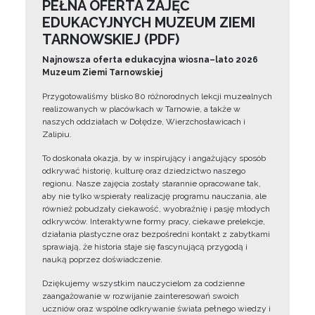
PEŁNA OFERTA ZAJĘĆ
EDUKACYJNYCH MUZEUM ZIEMI
TARNOWSKIEJ (PDF)
Najnowsza oferta edukacyjna wiosna–lato 2026
Muzeum Ziemi Tarnowskiej
Przygotowaliśmy blisko 80 różnorodnych lekcji muzealnych
realizowanych w placówkach w Tarnowie, a także w
naszych oddziałach w Dołędze, Wierzchosławicach i
Zalipiu.
To doskonała okazja, by w inspirujący i angażujący sposób
odkrywać historię, kulturę oraz dziedzictwo naszego
regionu. Nasze zajęcia zostały starannie opracowane tak,
aby nie tylko wspierały realizację programu nauczania, ale
również pobudzały ciekawość, wyobraźnię i pasję młodych
odkrywców. Interaktywne formy pracy, ciekawe prelekcje,
działania plastyczne oraz bezpośredni kontakt z zabytkami
sprawiają, że historia staje się fascynującą przygodą i
nauką poprzez doświadczenie.
Dziękujemy wszystkim nauczycielom za codzienne
zaangażowanie w rozwijanie zainteresowań swoich
uczniów oraz wspólne odkrywanie świata pełnego wiedzy i