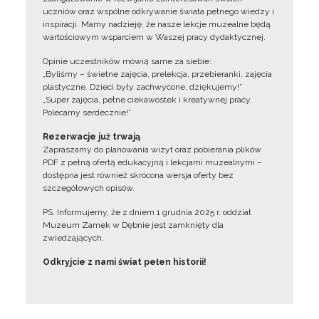
uczniów oraz wspólne odkrywanie świata pełnego wiedzy i
inspiracji. Mamy nadzieję, że nasze lekcje muzealne będą
wartościowym wsparciem w Waszej pracy dydaktycznej.
Opinie uczestników mówią same za siebie:
„Byliśmy – świetne zajęcia, prelekcja, przebieranki, zajęcia
plastyczne. Dzieci były zachwycone, dziękujemy!”
„Super zajęcia, pełne ciekawostek i kreatywnej pracy.
Polecamy serdecznie!”
Rezerwacje już trwają
Zapraszamy do planowania wizyt oraz pobierania plików
PDF z pełną ofertą edukacyjną i lekcjami muzealnymi –
dostępna jest również skrócona wersja oferty bez
szczegółowych opisów.
PS. Informujemy, że z dniem 1 grudnia 2025 r. oddział
Muzeum Zamek w Dębnie jest zamknięty dla
zwiedzających.
Odkryjcie z nami świat pełen historii!