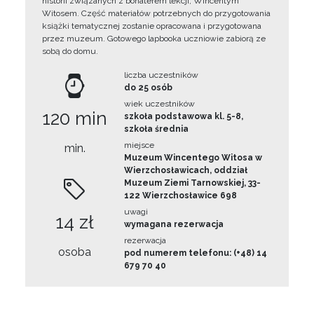
historii związanych z bohaterem lekcji, Wincentym
Witosem. Część materiałów potrzebnych do przygotowania
książki tematycznej zostanie opracowana i przygotowana
przez muzeum. Gotowego lapbooka uczniowie zabiorą ze
sobą do domu.
liczba uczestników
do 25 osób
wiek uczestników
120 min
szkoła podstawowa kl. 5-8,
szkoła średnia
miejsce
min.
Muzeum Wincentego Witosa w
Wierzchosławicach, oddział
Muzeum Ziemi Tarnowskiej, 33-
122 Wierzchosławice 698
uwagi
14 zł
wymagana rezerwacja
rezerwacja
osoba
pod numerem telefonu: (+48) 14
679 70 40