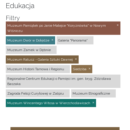
Edukacja
Filtry
Muzeum Pamiątek po Janie Matejce "Koryznówka" w Nowym
Wiśniczu
Muzeum Dwór w Dołędze
Galeria "Panorama"
Muzeum Zamek w Dębnie
Muzeum Ratusz - Galeria Sztuki Dawnej
Muzeum Historii Tarnowa i Regionu
Siedziba
Regionalne Centrum Edukacji o Pamięci im. gen. bryg. Zdzisława
Baszaka
Zagroda Felicji Curyłowej w Zalipiu
Muzeum Etnograficzne
Muzeum Wincentego Witosa w Wierzchosławicach