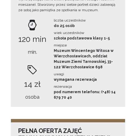
mieszane). Stworzony przez siebie portret dzieci zabierają
ze sobą jako pamiątka ze spotkania w muzeum.
liczba uczestników
do 25 osób
wiek uczestników
120 min
szkoła podstawowa klasy 1-5
miejsce
Muzeum Wincentego Witosa w
min.
Wierzchosławicach, oddział
Muzeum Ziemi Tarnowskiej, 33-
122 Wierzchosławice 698
uwagi
wymagana rezerwacja
14 zł
rezerwacja
pod numerem telefonu: (+48) 14
osoba
679 70 40
PEŁNA OFERTA ZAJĘĆ