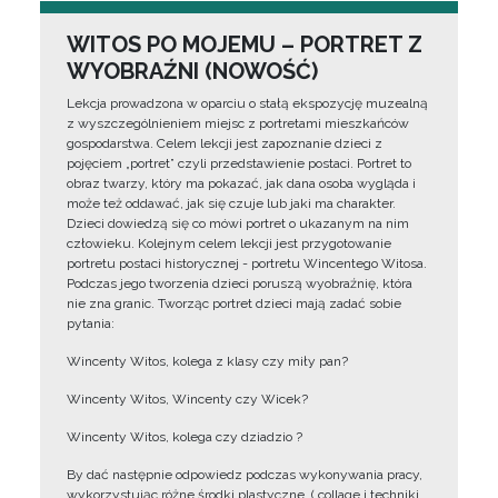
WITOS PO MOJEMU – PORTRET Z
WYOBRAŹNI (NOWOŚĆ)
Lekcja prowadzona w oparciu o stałą ekspozycję muzealną
z wyszczególnieniem miejsc z portretami mieszkańców
gospodarstwa. Celem lekcji jest zapoznanie dzieci z
pojęciem „portret” czyli przedstawienie postaci. Portret to
obraz twarzy, który ma pokazać, jak dana osoba wygląda i
może też oddawać, jak się czuje lub jaki ma charakter.
Dzieci dowiedzą się co mówi portret o ukazanym na nim
człowieku. Kolejnym celem lekcji jest przygotowanie
portretu postaci historycznej - portretu Wincentego Witosa.
Podczas jego tworzenia dzieci poruszą wyobraźnię, która
nie zna granic. Tworząc portret dzieci mają zadać sobie
pytania:
Wincenty Witos, kolega z klasy czy miły pan?
Wincenty Witos, Wincenty czy Wicek?
Wincenty Witos, kolega czy dziadzio ?
By dać następnie odpowiedz podczas wykonywania pracy,
wykorzystując różne środki plastyczne, ( collage i techniki