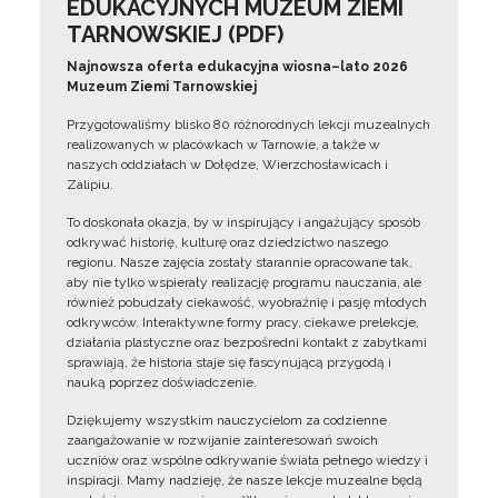
EDUKACYJNYCH MUZEUM ZIEMI
TARNOWSKIEJ (PDF)
Najnowsza oferta edukacyjna wiosna–lato 2026
Muzeum Ziemi Tarnowskiej
Przygotowaliśmy blisko 80 różnorodnych lekcji muzealnych
realizowanych w placówkach w Tarnowie, a także w
naszych oddziałach w Dołędze, Wierzchosławicach i
Zalipiu.
To doskonała okazja, by w inspirujący i angażujący sposób
odkrywać historię, kulturę oraz dziedzictwo naszego
regionu. Nasze zajęcia zostały starannie opracowane tak,
aby nie tylko wspierały realizację programu nauczania, ale
również pobudzały ciekawość, wyobraźnię i pasję młodych
odkrywców. Interaktywne formy pracy, ciekawe prelekcje,
działania plastyczne oraz bezpośredni kontakt z zabytkami
sprawiają, że historia staje się fascynującą przygodą i
nauką poprzez doświadczenie.
Dziękujemy wszystkim nauczycielom za codzienne
zaangażowanie w rozwijanie zainteresowań swoich
uczniów oraz wspólne odkrywanie świata pełnego wiedzy i
inspiracji. Mamy nadzieję, że nasze lekcje muzealne będą