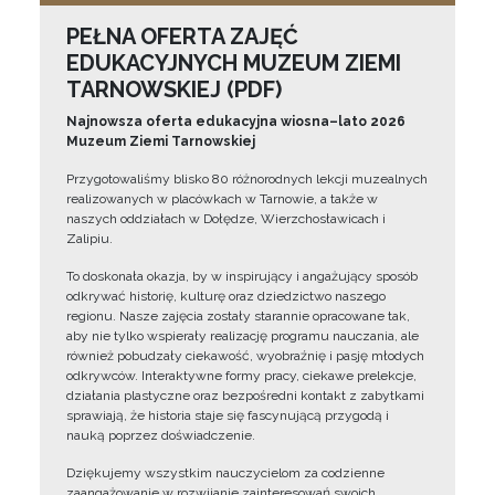
PEŁNA OFERTA ZAJĘĆ
EDUKACYJNYCH MUZEUM ZIEMI
TARNOWSKIEJ (PDF)
Najnowsza oferta edukacyjna wiosna–lato 2026
Muzeum Ziemi Tarnowskiej
Przygotowaliśmy blisko 80 różnorodnych lekcji muzealnych
realizowanych w placówkach w Tarnowie, a także w
naszych oddziałach w Dołędze, Wierzchosławicach i
Zalipiu.
To doskonała okazja, by w inspirujący i angażujący sposób
odkrywać historię, kulturę oraz dziedzictwo naszego
regionu. Nasze zajęcia zostały starannie opracowane tak,
aby nie tylko wspierały realizację programu nauczania, ale
również pobudzały ciekawość, wyobraźnię i pasję młodych
odkrywców. Interaktywne formy pracy, ciekawe prelekcje,
działania plastyczne oraz bezpośredni kontakt z zabytkami
sprawiają, że historia staje się fascynującą przygodą i
nauką poprzez doświadczenie.
Dziękujemy wszystkim nauczycielom za codzienne
zaangażowanie w rozwijanie zainteresowań swoich