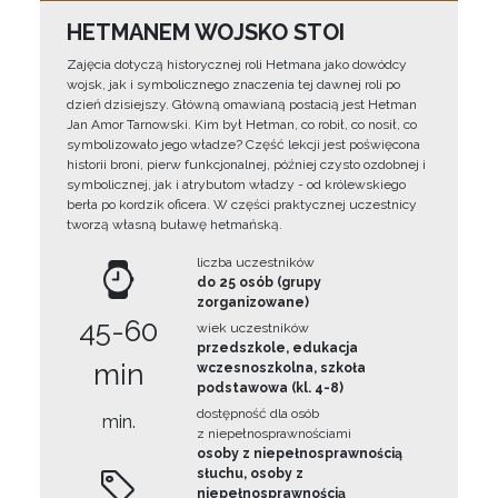
HETMANEM WOJSKO STOI
Zajęcia dotyczą historycznej roli Hetmana jako dowódcy
wojsk, jak i symbolicznego znaczenia tej dawnej roli po
dzień dzisiejszy. Główną omawianą postacią jest Hetman
Jan Amor Tarnowski. Kim był Hetman, co robił, co nosił, co
symbolizowało jego władze? Część lekcji jest poświęcona
historii broni, pierw funkcjonalnej, później czysto ozdobnej i
symbolicznej, jak i atrybutom władzy - od królewskiego
berła po kordzik oficera. W części praktycznej uczestnicy
tworzą własną buławę hetmańską.
liczba uczestników
do 25 osób (grupy
zorganizowane)
45-60
wiek uczestników
przedszkole, edukacja
min
wczesnoszkolna, szkoła
podstawowa (kl. 4-8)
dostępność dla osób
min.
z niepełnosprawnościami
osoby z niepełnosprawnością
słuchu, osoby z
niepełnosprawnością