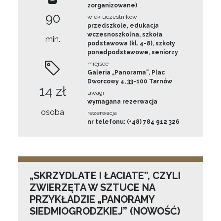
zorganizowane)
90
wiek uczestników
przedszkole, edukacja
wczesnoszkolna, szkoła
min.
podstawowa (kl. 4-8), szkoły
ponadpodstawowe, seniorzy
miejsce
Galeria „Panorama”, Plac
Dworcowy 4, 33-100 Tarnów
14 zł
uwagi
wymagana rezerwacja
osoba
rezerwacja
nr telefonu: (+48) 784 912 326
„SKRZYDLATE I ŁACIATE”, CZYLI
ZWIERZĘTA W SZTUCE NA
PRZYKŁADZIE „PANORAMY
SIEDMIOGRODZKIEJ” (NOWOŚĆ)