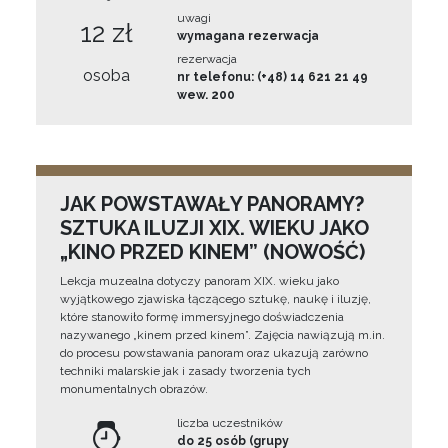
uwagi
12 zł
wymagana rezerwacja
rezerwacja
osoba
nr telefonu: (+48) 14 621 21 49
wew. 200
JAK POWSTAWAŁY PANORAMY?
SZTUKA ILUZJI XIX. WIEKU JAKO
„KINO PRZED KINEM” (NOWOŚĆ)
Lekcja muzealna dotyczy panoram XIX. wieku jako
wyjątkowego zjawiska łączącego sztukę, naukę i iluzję,
które stanowiło formę immersyjnego doświadczenia
nazywanego „kinem przed kinem”. Zajęcia nawiązują m.in.
do procesu powstawania panoram oraz ukazują zarówno
techniki malarskie jak i zasady tworzenia tych
monumentalnych obrazów.
liczba uczestników
do 25 osób (grupy