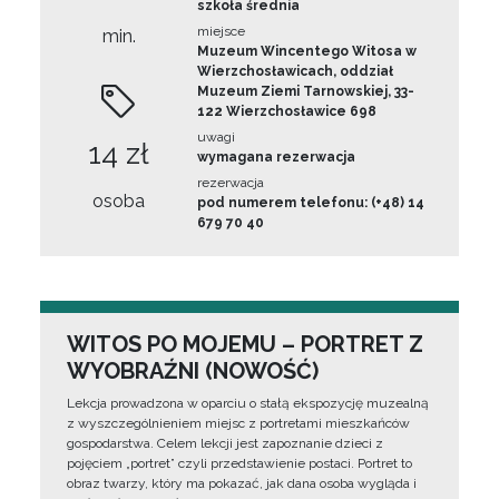
szkoła średnia
miejsce
min.
Muzeum Wincentego Witosa w
Wierzchosławicach, oddział
Muzeum Ziemi Tarnowskiej, 33-
122 Wierzchosławice 698
uwagi
14 zł
wymagana rezerwacja
rezerwacja
osoba
pod numerem telefonu: (+48) 14
679 70 40
WITOS PO MOJEMU – PORTRET Z
WYOBRAŹNI (NOWOŚĆ)
Lekcja prowadzona w oparciu o stałą ekspozycję muzealną
z wyszczególnieniem miejsc z portretami mieszkańców
gospodarstwa. Celem lekcji jest zapoznanie dzieci z
pojęciem „portret” czyli przedstawienie postaci. Portret to
obraz twarzy, który ma pokazać, jak dana osoba wygląda i