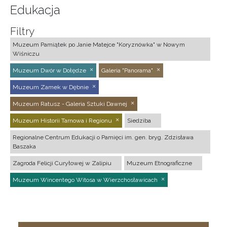
Edukacja
Filtry
Muzeum Pamiątek po Janie Matejce "Koryznówka" w Nowym
Wiśniczu
Muzeum Dwór w Dołędze
Galeria "Panorama"
Muzeum Zamek w Dębnie
Muzeum Ratusz - Galeria Sztuki Dawnej
Muzeum Historii Tarnowa i Regionu
Siedziba
Regionalne Centrum Edukacji o Pamięci im. gen. bryg. Zdzisława
Baszaka
Zagroda Felicji Curyłowej w Zalipiu
Muzeum Etnograficzne
Muzeum Wincentego Witosa w Wierzchosławicach