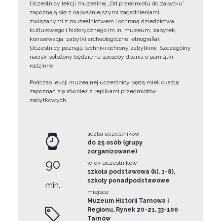
Uczestnicy lekcji muzealnej „Od przedmiotu do zabytku”
zapoznają się z najważniejszymi zagadnieniami
związanymi z muzealnictwem i ochroną dziedzictwa
kulturowego i historycznego (m.in. muzeum, zabytek,
konserwacja, zabytki archeologiczne, etnografia).
Uczestnicy poznają techniki ochrony zabytków. Szczególny
nacisk położony będzie na sposoby dbania o pamiątki
rodzinne.
Podczas lekcji muzealnej uczestnicy będą mieli okazję
zapoznać się również z replikami przedmiotów
zabytkowych.
liczba uczestników
do 25 osób (grupy
zorganizowane)
90
wiek uczestników
szkoła podstawowa (kl. 1-8),
szkoły ponadpodstawowe
min.
miejsce
Muzeum Historii Tarnowa i
Regionu, Rynek 20-21, 33-100
Tarnów