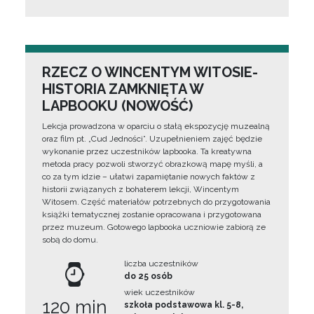
RZECZ O WINCENTYM WITOSIE-
HISTORIA ZAMKNIĘTA W
LAPBOOKU (NOWOŚĆ)
Lekcja prowadzona w oparciu o stałą ekspozycję muzealną
oraz film pt. „Cud Jedności”. Uzupełnieniem zajęć będzie
wykonanie przez uczestników lapbooka. Ta kreatywna
metoda pracy pozwoli stworzyć obrazkową mapę myśli, a
co za tym idzie – ułatwi zapamiętanie nowych faktów z
historii związanych z bohaterem lekcji, Wincentym
Witosem. Część materiałów potrzebnych do przygotowania
książki tematycznej zostanie opracowana i przygotowana
przez muzeum. Gotowego lapbooka uczniowie zabiorą ze
sobą do domu.
liczba uczestników
do 25 osób
wiek uczestników
120 min
szkoła podstawowa kl. 5-8,