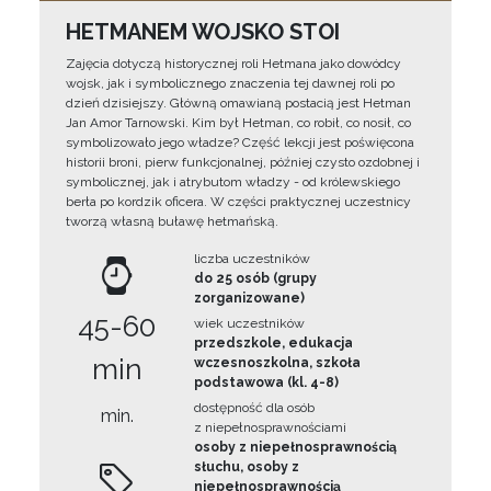
HETMANEM WOJSKO STOI
Zajęcia dotyczą historycznej roli Hetmana jako dowódcy
wojsk, jak i symbolicznego znaczenia tej dawnej roli po
dzień dzisiejszy. Główną omawianą postacią jest Hetman
Jan Amor Tarnowski. Kim był Hetman, co robił, co nosił, co
symbolizowało jego władze? Część lekcji jest poświęcona
historii broni, pierw funkcjonalnej, później czysto ozdobnej i
symbolicznej, jak i atrybutom władzy - od królewskiego
berła po kordzik oficera. W części praktycznej uczestnicy
tworzą własną buławę hetmańską.
liczba uczestników
do 25 osób (grupy
zorganizowane)
45-60
wiek uczestników
przedszkole, edukacja
min
wczesnoszkolna, szkoła
podstawowa (kl. 4-8)
dostępność dla osób
min.
z niepełnosprawnościami
osoby z niepełnosprawnością
słuchu, osoby z
niepełnosprawnością