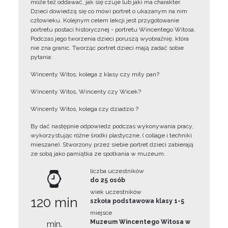
może też oddawać, jak się czuje lub jaki ma charakter.
Dzieci dowiedzą się co mówi portret o ukazanym na nim
człowieku. Kolejnym celem lekcji jest przygotowanie
portretu postaci historycznej - portretu Wincentego Witosa.
Podczas jego tworzenia dzieci poruszą wyobraźnię, która
nie zna granic. Tworząc portret dzieci mają zadać sobie
pytania:
Wincenty Witos, kolega z klasy czy miły pan?
Wincenty Witos, Wincenty czy Wicek?
Wincenty Witos, kolega czy dziadzio ?
By dać następnie odpowiedz podczas wykonywania pracy,
wykorzystując różne środki plastyczne, ( collage i techniki
mieszane). Stworzony przez siebie portret dzieci zabierają
ze sobą jako pamiątka ze spotkania w muzeum.
liczba uczestników
do 25 osób
wiek uczestników
120 min
szkoła podstawowa klasy 1-5
miejsce
Muzeum Wincentego Witosa w
min.