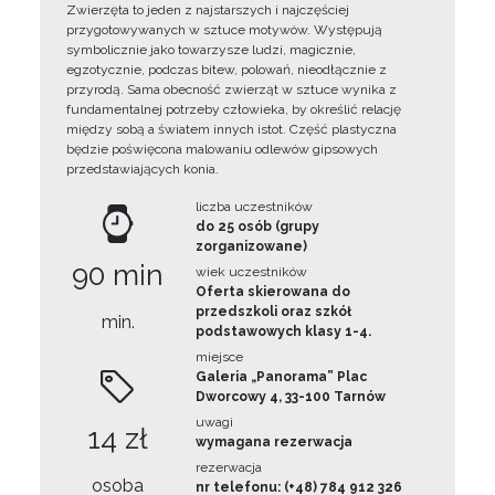
Zwierzęta to jeden z najstarszych i najczęściej
przygotowywanych w sztuce motywów. Występują
symbolicznie jako towarzysze ludzi, magicznie,
egzotycznie, podczas bitew, polowań, nieodłącznie z
przyrodą. Sama obecność zwierząt w sztuce wynika z
fundamentalnej potrzeby człowieka, by określić relację
między sobą a światem innych istot. Część plastyczna
będzie poświęcona malowaniu odlewów gipsowych
przedstawiających konia.
liczba uczestników
do 25 osób (grupy
zorganizowane)
90 min
wiek uczestników
Oferta skierowana do
przedszkoli oraz szkół
min.
podstawowych klasy 1-4.
miejsce
Galeria „Panorama” Plac
Dworcowy 4, 33-100 Tarnów
uwagi
14 zł
wymagana rezerwacja
rezerwacja
osoba
nr telefonu: (+48) 784 912 326