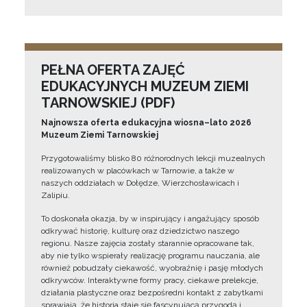
PEŁNA OFERTA ZAJĘĆ
EDUKACYJNYCH MUZEUM ZIEMI
TARNOWSKIEJ (PDF)
Najnowsza oferta edukacyjna wiosna–lato 2026
Muzeum Ziemi Tarnowskiej
Przygotowaliśmy blisko 80 różnorodnych lekcji muzealnych
realizowanych w placówkach w Tarnowie, a także w
naszych oddziałach w Dołędze, Wierzchosławicach i
Zalipiu.
To doskonała okazja, by w inspirujący i angażujący sposób
odkrywać historię, kulturę oraz dziedzictwo naszego
regionu. Nasze zajęcia zostały starannie opracowane tak,
aby nie tylko wspierały realizację programu nauczania, ale
również pobudzały ciekawość, wyobraźnię i pasję młodych
odkrywców. Interaktywne formy pracy, ciekawe prelekcje,
działania plastyczne oraz bezpośredni kontakt z zabytkami
sprawiają, że historia staje się fascynującą przygodą i