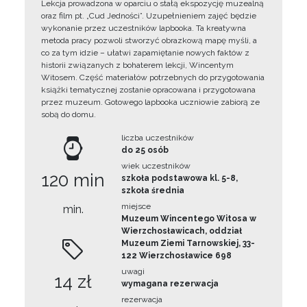
Lekcja prowadzona w oparciu o stałą ekspozycję muzealną
oraz film pt. „Cud Jedności”. Uzupełnieniem zajęć będzie
wykonanie przez uczestników lapbooka. Ta kreatywna
metoda pracy pozwoli stworzyć obrazkową mapę myśli, a
co za tym idzie – ułatwi zapamiętanie nowych faktów z
historii związanych z bohaterem lekcji, Wincentym
Witosem. Część materiałów potrzebnych do przygotowania
książki tematycznej zostanie opracowana i przygotowana
przez muzeum. Gotowego lapbooka uczniowie zabiorą ze
sobą do domu.
liczba uczestników
do 25 osób
wiek uczestników
120 min
szkoła podstawowa kl. 5-8,
szkoła średnia
miejsce
min.
Muzeum Wincentego Witosa w
Wierzchosławicach, oddział
Muzeum Ziemi Tarnowskiej, 33-
122 Wierzchosławice 698
uwagi
14 zł
wymagana rezerwacja
rezerwacja