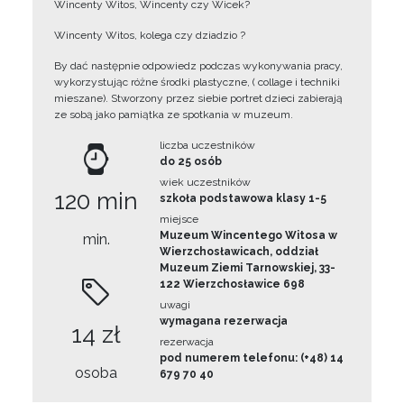
Wincenty Witos, Wincenty czy Wicek?
Wincenty Witos, kolega czy dziadzio ?
By dać następnie odpowiedz podczas wykonywania pracy,
wykorzystując różne środki plastyczne, ( collage i techniki
mieszane). Stworzony przez siebie portret dzieci zabierają
ze sobą jako pamiątka ze spotkania w muzeum.
liczba uczestników
do 25 osób
wiek uczestników
120 min
szkoła podstawowa klasy 1-5
miejsce
Muzeum Wincentego Witosa w
min.
Wierzchosławicach, oddział
Muzeum Ziemi Tarnowskiej, 33-
122 Wierzchosławice 698
uwagi
wymagana rezerwacja
14 zł
rezerwacja
pod numerem telefonu: (+48) 14
osoba
679 70 40