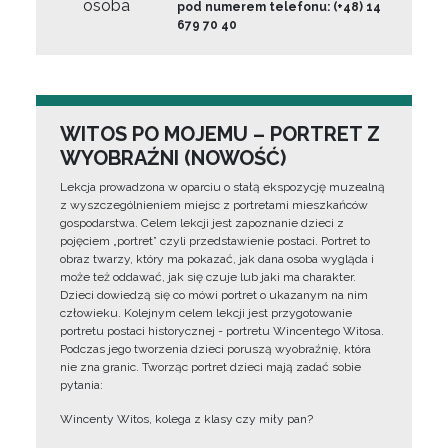
osoba
pod numerem telefonu: (+48) 14
679 70 40
WITOS PO MOJEMU – PORTRET Z
WYOBRAŹNI (NOWOŚĆ)
Lekcja prowadzona w oparciu o stałą ekspozycję muzealną
z wyszczególnieniem miejsc z portretami mieszkańców
gospodarstwa. Celem lekcji jest zapoznanie dzieci z
pojęciem „portret” czyli przedstawienie postaci. Portret to
obraz twarzy, który ma pokazać, jak dana osoba wygląda i
może też oddawać, jak się czuje lub jaki ma charakter.
Dzieci dowiedzą się co mówi portret o ukazanym na nim
człowieku. Kolejnym celem lekcji jest przygotowanie
portretu postaci historycznej - portretu Wincentego Witosa.
Podczas jego tworzenia dzieci poruszą wyobraźnię, która
nie zna granic. Tworząc portret dzieci mają zadać sobie
pytania:
Wincenty Witos, kolega z klasy czy miły pan?