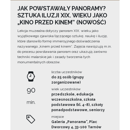
JAK POWSTAWAŁY PANORAMY?
SZTUKA ILUZJI XIX. WIEKU JAKO
„KINO PRZED KINEM” (NOWOŚĆ)
Lekcja muzealna dotyczy panoram XIX. wieku jako
wyjątkowego zjawiska łączącego sztukę, naukę i iluzję,
które stanowiło formę immersyjnego doświadczenia
nazywanego „kinem przed kinem”. Zajęcia nawiązują m.in.
do procesu powstawania panoram oraz ukazują zarówno
techniki malarskie jak i zasady tworzenia tych
monumentalnych obrazów.
liczba uczestników
do 25 osób (grupy
zorganizowane)
90
wiek uczestników
przedszkole, edukacja
wczesnoszkolna, szkoła
min.
podstawowa (kl. 4-8), szkoły
ponadpodstawowe, seniorzy
miejsce
Galeria „Panorama”, Plac
Dworcowy 4, 33-100 Tarnów