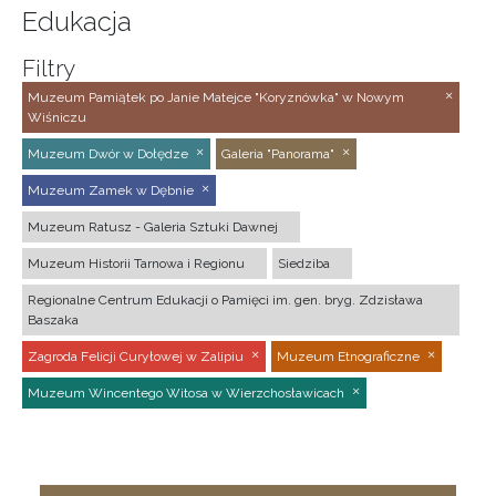
Edukacja
Filtry
Muzeum Pamiątek po Janie Matejce "Koryznówka" w Nowym
Wiśniczu
Muzeum Dwór w Dołędze
Galeria "Panorama"
Muzeum Zamek w Dębnie
Muzeum Ratusz - Galeria Sztuki Dawnej
Muzeum Historii Tarnowa i Regionu
Siedziba
Regionalne Centrum Edukacji o Pamięci im. gen. bryg. Zdzisława
Baszaka
Zagroda Felicji Curyłowej w Zalipiu
Muzeum Etnograficzne
Muzeum Wincentego Witosa w Wierzchosławicach