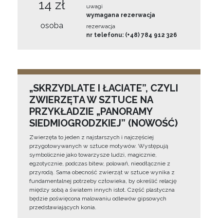
14 zł
uwagi
wymagana rezerwacja
osoba
rezerwacja
nr telefonu: (+48) 784 912 326
„SKRZYDLATE I ŁACIATE”, CZYLI
ZWIERZĘTA W SZTUCE NA
PRZYKŁADZIE „PANORAMY
SIEDMIOGRODZKIEJ” (NOWOŚĆ)
Zwierzęta to jeden z najstarszych i najczęściej
przygotowywanych w sztuce motywów. Występują
symbolicznie jako towarzysze ludzi, magicznie,
egzotycznie, podczas bitew, polowań, nieodłącznie z
przyrodą. Sama obecność zwierząt w sztuce wynika z
fundamentalnej potrzeby człowieka, by określić relację
między sobą a światem innych istot. Część plastyczna
będzie poświęcona malowaniu odlewów gipsowych
przedstawiających konia.