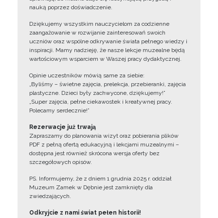
nauką poprzez doświadczenie.
Dziękujemy wszystkim nauczycielom za codzienne
zaangażowanie w rozwijanie zainteresowań swoich
uczniów oraz wspólne odkrywanie świata pełnego wiedzy i
inspiracji. Mamy nadzieję, że nasze lekcje muzealne będą
wartościowym wsparciem w Waszej pracy dydaktycznej.
Opinie uczestników mówią same za siebie:
„Byliśmy – świetne zajęcia, prelekcja, przebieranki, zajęcia
plastyczne. Dzieci były zachwycone, dziękujemy!”
„Super zajęcia, pełne ciekawostek i kreatywnej pracy.
Polecamy serdecznie!”
Rezerwacje już trwają
Zapraszamy do planowania wizyt oraz pobierania plików
PDF z pełną ofertą edukacyjną i lekcjami muzealnymi –
dostępna jest również skrócona wersja oferty bez
szczegółowych opisów.
PS. Informujemy, że z dniem 1 grudnia 2025 r. oddział
Muzeum Zamek w Dębnie jest zamknięty dla
zwiedzających.
Odkryjcie z nami świat pełen historii!