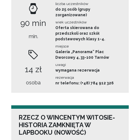
liczba uczestników
do 25 osób (grupy
zorganizowane)
90 min
wiek uczestników
Oferta skierowana do
przedszkoli oraz szkół
min.
podstawowych klasy 1-4.
miejsce
Galeria „Panorama” Plac
Dworcowy 4, 33-100 Tarnów
uwagi
14 zł
wymagana rezerwacja
rezerwacja
osoba
nr telefonu: (+48) 784 912 326
RZECZ O WINCENTYM WITOSIE-
HISTORIA ZAMKNIĘTA W
LAPBOOKU (NOWOŚĆ)