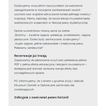
Dziękujemy wszystkim nauczycielom za codzienne
zaangażowanie w rozwijanie zainteresowań swoich
uczniów oraz wspólne odkrywanie świata pełnego wiedzy i
inspiracji. Mamy nadzieję, że nasze lekcje muzealne będą
wartościowym wsparciem w Waszej pracy dydaktycznej.
Opinie uczestników mówią same za siebie:
„Byliśmy – świetne zajęcia, prelekcja, przebieranki, zajęcia
plastyczne. Dzieci były zachwycone, dziękujemy!”
„Super zajęcia, pełne ciekawostek i kreatywnej pracy.
Polecamy serdecznie!”
Rezerwacje już trwają
Zapraszamy do planowania wizyt oraz pobierania plików
PDF z pełną ofertą edukacyjną i lekcjami muzealnymi –
dostępna jest również skrócona wersja oferty bez
szczegółowych opisów.
PS. Informujemy, że z dniem 1 grudnia 2025 r. oddział
Muzeum Zamek w Dębnie jest zamknięty dla
zwiedzających.
Odkryjcie z nami świat pełen historii!