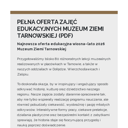
PEŁNA OFERTA ZAJĘĆ
EDUKACYJNYCH MUZEUM ZIEMI
TARNOWSKIEJ (PDF)
Najnowsza oferta edukacyjna wiosna–lato 2026
Muzeum Ziemi Tarnowskiej
Przygotowaliśmy blisko 80 różnorodnych lekcji muzealnych
realizowanych w placówkach w Tarnowie, a także w
naszych oddziałach w Dołędze, Wierzchosławicach i
Zalipiu.
To doskonała okazja, by w inspirujący i angażujący sposób
odkrywać historię, kulturę oraz dziedzictwo naszego
regionu. Nasze zajęcia zostały starannie opracowane tak,
aby nie tylko wspierały realizację programu nauczania, ale
również pobudzały ciekawość, wyobraźnię i pasję młodych
odkrywców. Interaktywne formy pracy, ciekawe prelekcje,
działania plastyczne oraz bezpośredni kontakt z zabytkami
sprawiają, że historia staje się fascynującą przygodą i
nauką poprzez doświadczenie.