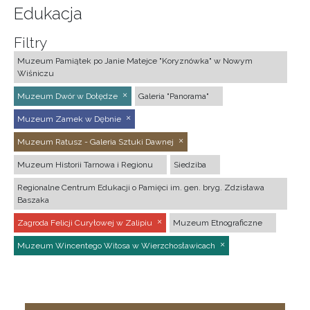
Edukacja
Filtry
Muzeum Pamiątek po Janie Matejce "Koryznówka" w Nowym
Wiśniczu
Muzeum Dwór w Dołędze
Galeria "Panorama"
Muzeum Zamek w Dębnie
Muzeum Ratusz - Galeria Sztuki Dawnej
Muzeum Historii Tarnowa i Regionu
Siedziba
Regionalne Centrum Edukacji o Pamięci im. gen. bryg. Zdzisława
Baszaka
Zagroda Felicji Curyłowej w Zalipiu
Muzeum Etnograficzne
Muzeum Wincentego Witosa w Wierzchosławicach