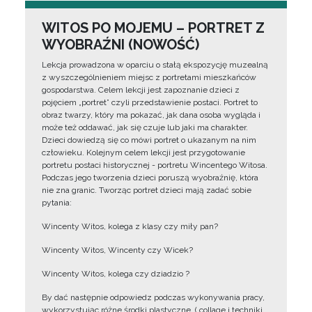
WITOS PO MOJEMU – PORTRET Z
WYOBRAŹNI (NOWOŚĆ)
Lekcja prowadzona w oparciu o stałą ekspozycję muzealną
z wyszczególnieniem miejsc z portretami mieszkańców
gospodarstwa. Celem lekcji jest zapoznanie dzieci z
pojęciem „portret” czyli przedstawienie postaci. Portret to
obraz twarzy, który ma pokazać, jak dana osoba wygląda i
może też oddawać, jak się czuje lub jaki ma charakter.
Dzieci dowiedzą się co mówi portret o ukazanym na nim
człowieku. Kolejnym celem lekcji jest przygotowanie
portretu postaci historycznej - portretu Wincentego Witosa.
Podczas jego tworzenia dzieci poruszą wyobraźnię, która
nie zna granic. Tworząc portret dzieci mają zadać sobie
pytania:
Wincenty Witos, kolega z klasy czy miły pan?
Wincenty Witos, Wincenty czy Wicek?
Wincenty Witos, kolega czy dziadzio ?
By dać następnie odpowiedz podczas wykonywania pracy,
wykorzystując różne środki plastyczne, ( collage i techniki