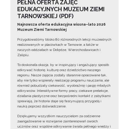
PEŁNA OFERTA ZAJĘĆ
EDUKACYJNYCH MUZEUM ZIEMI
TARNOWSKIEJ (PDF)
Najnowsza oferta edukacyjna wiosna–lato 2026
Muzeum Ziemi Tarnowskiej
Przygotowaliśmy blisko 80 różnorodnych lekcji muzealnych
realizowanych w placówkach w Tarnowie, a także w
naszych oddziałach w Dołędze, Wierzchosławicach i
Zalipiu.
To doskonała okazja, by w inspirujący i angażujący sposób
odkrywać historię, kulturę oraz dziedzictwo naszego
regionu. Nasze zajęcia zostały starannie opracowane tak,
aby nie tylko wspierały realizację programu nauczania, ale
również pobudzały ciekawość, wyobraźnię i pasję młodych
odkrywców. Interaktywne formy pracy, ciekawe prelekcje,
działania plastyczne oraz bezpośredni kontakt z zabytkami
sprawiają, że historia staje się fascynującą przygodą i
nauką poprzez doświadczenie.
Dziękujemy wszystkim nauczycielom za codzienne
zaangażowanie w rozwijanie zainteresowań swoich
uczniów oraz wspólne odkrywanie świata pełnego wiedzy i