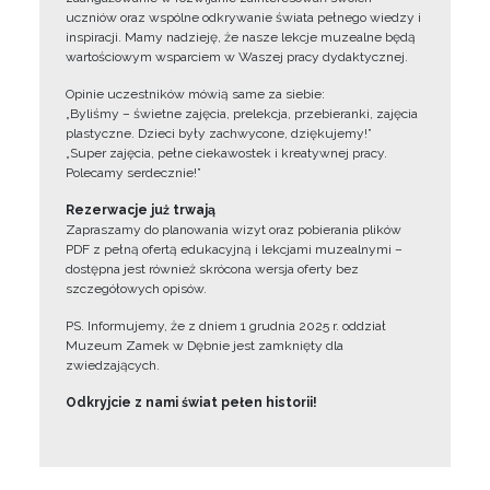
uczniów oraz wspólne odkrywanie świata pełnego wiedzy i
inspiracji. Mamy nadzieję, że nasze lekcje muzealne będą
wartościowym wsparciem w Waszej pracy dydaktycznej.
Opinie uczestników mówią same za siebie:
„Byliśmy – świetne zajęcia, prelekcja, przebieranki, zajęcia
plastyczne. Dzieci były zachwycone, dziękujemy!”
„Super zajęcia, pełne ciekawostek i kreatywnej pracy.
Polecamy serdecznie!”
Rezerwacje już trwają
Zapraszamy do planowania wizyt oraz pobierania plików
PDF z pełną ofertą edukacyjną i lekcjami muzealnymi –
dostępna jest również skrócona wersja oferty bez
szczegółowych opisów.
PS. Informujemy, że z dniem 1 grudnia 2025 r. oddział
Muzeum Zamek w Dębnie jest zamknięty dla
zwiedzających.
Odkryjcie z nami świat pełen historii!