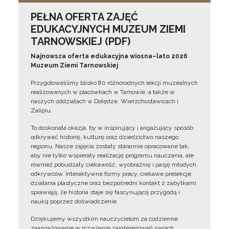
PEŁNA OFERTA ZAJĘĆ
EDUKACYJNYCH MUZEUM ZIEMI
TARNOWSKIEJ (PDF)
Najnowsza oferta edukacyjna wiosna–lato 2026
Muzeum Ziemi Tarnowskiej
Przygotowaliśmy blisko 80 różnorodnych lekcji muzealnych
realizowanych w placówkach w Tarnowie, a także w
naszych oddziałach w Dołędze, Wierzchosławicach i
Zalipiu.
To doskonała okazja, by w inspirujący i angażujący sposób
odkrywać historię, kulturę oraz dziedzictwo naszego
regionu. Nasze zajęcia zostały starannie opracowane tak,
aby nie tylko wspierały realizację programu nauczania, ale
również pobudzały ciekawość, wyobraźnię i pasję młodych
odkrywców. Interaktywne formy pracy, ciekawe prelekcje,
działania plastyczne oraz bezpośredni kontakt z zabytkami
sprawiają, że historia staje się fascynującą przygodą i
nauką poprzez doświadczenie.
Dziękujemy wszystkim nauczycielom za codzienne
zaangażowanie w rozwijanie zainteresowań swoich