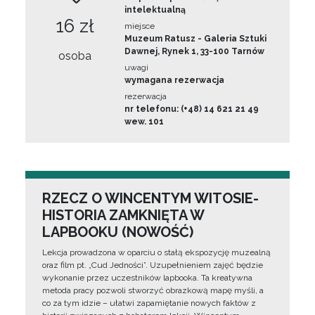
intelektualną
16 zł
miejsce
Muzeum Ratusz - Galeria Sztuki
Dawnej, Rynek 1, 33-100 Tarnów
osoba
uwagi
wymagana rezerwacja
rezerwacja
nr telefonu: (+48) 14 621 21 49
wew. 101
RZECZ O WINCENTYM WITOSIE-
HISTORIA ZAMKNIĘTA W
LAPBOOKU (NOWOŚĆ)
Lekcja prowadzona w oparciu o stałą ekspozycję muzealną
oraz film pt. „Cud Jedności”. Uzupełnieniem zajęć będzie
wykonanie przez uczestników lapbooka. Ta kreatywna
metoda pracy pozwoli stworzyć obrazkową mapę myśli, a
co za tym idzie – ułatwi zapamiętanie nowych faktów z