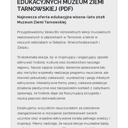
EDUKACYJNYCH MUZEUM ZIEMI
TARNOWSKIEJ (PDF)
Najnowsza oferta edukacyjna wiosna–lato 2026
Muzeum Ziemi Tarnowskiej
Przygotowaliśmy blisko 80 różnorodnych lekcji muzealnych
realizowanych w placówkach w Tarnowie, a także w
naszych oddziałach w Dołędze, Wierzchosławicach i
Zalipiu.
To doskonała okazja, by w inspirujący i angażujący sposób
odkrywać historię, kulturę oraz dziedzictwo naszego
regionu. Nasze zajęcia zostały starannie opracowane tak,
aby nie tylko wspierały realizację programu nauczania, ale
również pobudzały ciekawość, wyobraźnię i pasję młodych
odkrywców. Interaktywne formy pracy, ciekawe prelekcje,
działania plastyczne oraz bezpośredni kontakt z zabytkami
sprawiają, że historia staje się fascynującą przygodą i
nauką poprzez doświadczenie.
Dziękujemy wszystkim nauczycielom za codzienne
zaangażowanie w rozwijanie zainteresowań swoich
uczniów oraz wspólne odkrywanie świata pełnego wiedzy i
inspiracji. Mamy nadzieję, że nasze lekcje muzealne będą