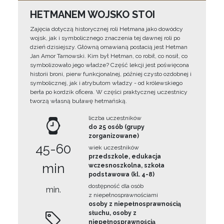
HETMANEM WOJSKO STOI
Zajęcia dotyczą historycznej roli Hetmana jako dowódcy
wojsk, jak i symbolicznego znaczenia tej dawnej roli po
dzień dzisiejszy. Główną omawianą postacią jest Hetman
Jan Amor Tarnowski. Kim był Hetman, co robił, co nosił, co
symbolizowało jego władze? Część lekcji jest poświęcona
historii broni, pierw funkcjonalnej, później czysto ozdobnej i
symbolicznej, jak i atrybutom władzy - od królewskiego
berła po kordzik oficera. W części praktycznej uczestnicy
tworzą własną buławę hetmańską.
liczba uczestników
do 25 osób (grupy
zorganizowane)
45-60
wiek uczestników
przedszkole, edukacja
min
wczesnoszkolna, szkoła
podstawowa (kl. 4-8)
dostępność dla osób
min.
z niepełnosprawnościami
osoby z niepełnosprawnością
słuchu, osoby z
niepełnosprawnością