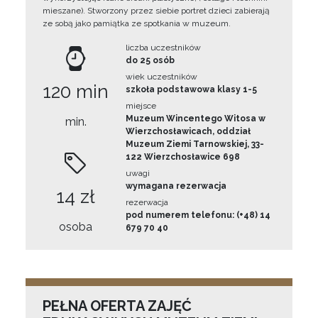
mieszane). Stworzony przez siebie portret dzieci zabierają
ze sobą jako pamiątka ze spotkania w muzeum.
liczba uczestników
do 25 osób
wiek uczestników
120 min
szkoła podstawowa klasy 1-5
miejsce
Muzeum Wincentego Witosa w
min.
Wierzchosławicach, oddział
Muzeum Ziemi Tarnowskiej, 33-
122 Wierzchosławice 698
uwagi
wymagana rezerwacja
14 zł
rezerwacja
pod numerem telefonu: (+48) 14
osoba
679 70 40
PEŁNA OFERTA ZAJĘĆ