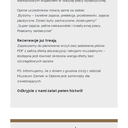
wartościowym wsparciem w Waszej pracy dydaktycznej.
Opinie uczestników mówią same za siebie:
„Byliśmy – świetne zajęcia, prelekcja, przebieranki, zajęcia
plastyczne. Dzieci były zachwycone, dziękujemy!”
„Super zajęcia, pełne ciekawostek i kreatywnej pracy.
Polecamy serdecznie!”
Rezerwacje już trwają
Zapraszamy do planowania wizyt oraz pobierania plików
PDF z pełną ofertą edukacyjną i lekcjami muzealnymi –
dostępna jest również skrócona wersja oferty bez
szczegółowych opisów.
PS. Informujemy, że z dniem 1 grudnia 2025 r. oddział
Muzeum Zamek w Dębnie jest zamknięty dla
zwiedzających.
Odkryjcie z nami świat pełen historii!