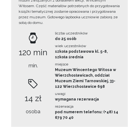
historii związanych z bohaterem lekcji, Wincentym
Witosem. Część materiałów potrzebnych do przygotowania
książki tematycznej zostanie opracowana i przygotowana
przez muzeum. Gotowego lapbooka uczniowie zabiorą ze
sobą do domu.
liczba uczestników
do 25 osób
wiek uczestników
120 min
szkoła podstawowa kl. 5-8,
szkoła średnia
miejsce
min.
Muzeum Wincentego Witosa w
Wierzchosławicach, oddział
Muzeum Ziemi Tarnowskiej, 33-
122 Wierzchosławice 698
uwagi
14 zł
wymagana rezerwacja
rezerwacja
osoba
pod numerem telefonu: (+48) 14
679 70 40