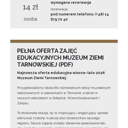
wymagana rezerwacja
14 zł
rezerwacja
pod numerem telefonu: (+48) 14
osoba
679 70 40
PEŁNA OFERTA ZAJĘĆ
EDUKACYJNYCH MUZEUM ZIEMI
TARNOWSKIEJ (PDF)
Najnowsza oferta edukacyjna wiosna–lato 2026
Muzeum Ziemi Tarnowskiej
Przygotowaliśmy blisko 80 różnorodnych lekcji muzealnych
realizowanych w placówkach w Tarnowie, a także w
naszych oddziałach w Dołędze, Wierzchosławicach i
Zalipiu.
To doskonała okazja, by w inspirujący i angażujący sposób
odkrywać historię, kulturę oraz dziedzictwo naszego
regionu. Nasze zajęcia zostały starannie opracowane tak,