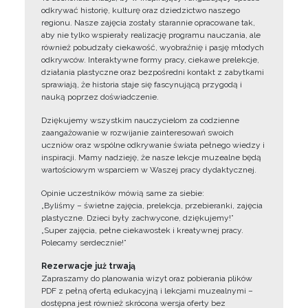
odkrywać historię, kulturę oraz dziedzictwo naszego
regionu. Nasze zajęcia zostały starannie opracowane tak,
aby nie tylko wspierały realizację programu nauczania, ale
również pobudzały ciekawość, wyobraźnię i pasję młodych
odkrywców. Interaktywne formy pracy, ciekawe prelekcje,
działania plastyczne oraz bezpośredni kontakt z zabytkami
sprawiają, że historia staje się fascynującą przygodą i
nauką poprzez doświadczenie.
Dziękujemy wszystkim nauczycielom za codzienne
zaangażowanie w rozwijanie zainteresowań swoich
uczniów oraz wspólne odkrywanie świata pełnego wiedzy i
inspiracji. Mamy nadzieję, że nasze lekcje muzealne będą
wartościowym wsparciem w Waszej pracy dydaktycznej.
Opinie uczestników mówią same za siebie:
„Byliśmy – świetne zajęcia, prelekcja, przebieranki, zajęcia
plastyczne. Dzieci były zachwycone, dziękujemy!”
„Super zajęcia, pełne ciekawostek i kreatywnej pracy.
Polecamy serdecznie!”
Rezerwacje już trwają
Zapraszamy do planowania wizyt oraz pobierania plików
PDF z pełną ofertą edukacyjną i lekcjami muzealnymi –
dostępna jest również skrócona wersja oferty bez