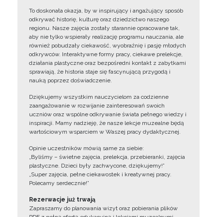
To doskonała okazja, by w inspirujący i angażujący sposób
odkrywać historię, kulturę oraz dziedzictwo naszego
regionu. Nasze zajęcia zostały starannie opracowane tak,
aby nie tylko wspierały realizację programu nauczania, ale
również pobudzały ciekawość, wyobraźnię i pasję młodych
odkrywców. Interaktywne formy pracy, ciekawe prelekcje,
działania plastyczne oraz bezpośredni kontakt z zabytkami
sprawiają, że historia staje się fascynującą przygodą i
nauką poprzez doświadczenie.
Dziękujemy wszystkim nauczycielom za codzienne
zaangażowanie w rozwijanie zainteresowań swoich
uczniów oraz wspólne odkrywanie świata pełnego wiedzy i
inspiracji. Mamy nadzieję, że nasze lekcje muzealne będą
wartościowym wsparciem w Waszej pracy dydaktycznej.
Opinie uczestników mówią same za siebie:
„Byliśmy – świetne zajęcia, prelekcja, przebieranki, zajęcia
plastyczne. Dzieci były zachwycone, dziękujemy!”
„Super zajęcia, pełne ciekawostek i kreatywnej pracy.
Polecamy serdecznie!”
Rezerwacje już trwają
Zapraszamy do planowania wizyt oraz pobierania plików