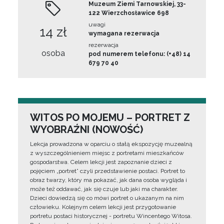
Muzeum Ziemi Tarnowskiej, 33-
122 Wierzchosławice 698
uwagi
14 zł
wymagana rezerwacja
rezerwacja
osoba
pod numerem telefonu: (+48) 14
679 70 40
WITOS PO MOJEMU – PORTRET Z
WYOBRAŹNI (NOWOŚĆ)
Lekcja prowadzona w oparciu o stałą ekspozycję muzealną
z wyszczególnieniem miejsc z portretami mieszkańców
gospodarstwa. Celem lekcji jest zapoznanie dzieci z
pojęciem „portret” czyli przedstawienie postaci. Portret to
obraz twarzy, który ma pokazać, jak dana osoba wygląda i
może też oddawać, jak się czuje lub jaki ma charakter.
Dzieci dowiedzą się co mówi portret o ukazanym na nim
człowieku. Kolejnym celem lekcji jest przygotowanie
portretu postaci historycznej - portretu Wincentego Witosa.