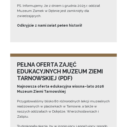
PS. Informujemy, że z dniem 1 grudnia 2025 r. oddział
Muzeum Zamek w Dębnie jest zamknięty dla
zwiedzających.
Odkryjcie z nami świat pełen historii!
PEŁNA OFERTA ZAJĘĆ
EDUKACYJNYCH MUZEUM ZIEMI
TARNOWSKIEJ (PDF)
Najnowsza oferta edukacyjna wiosna–lato 2026
Muzeum Ziemi Tarnowskiej
Przygotowaliśmy blisko 80 różnorodnych lekcji muzealnych
realizowanych w placówkach w Tarnowie, a także w
naszych oddziałach w Dołędze, Wierzchosławicach i
Zalipiu.
To doskonała okazja, by w inspirujący i angażujący sposób