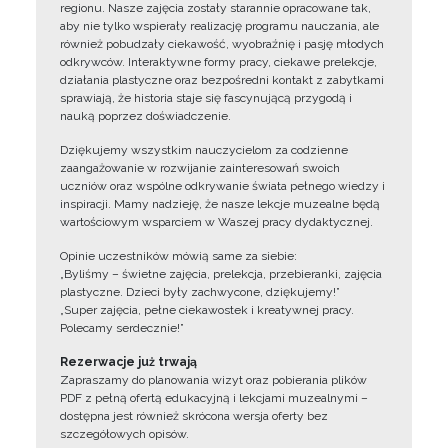
regionu. Nasze zajęcia zostały starannie opracowane tak,
aby nie tylko wspierały realizację programu nauczania, ale
również pobudzały ciekawość, wyobraźnię i pasję młodych
odkrywców. Interaktywne formy pracy, ciekawe prelekcje,
działania plastyczne oraz bezpośredni kontakt z zabytkami
sprawiają, że historia staje się fascynującą przygodą i
nauką poprzez doświadczenie.
Dziękujemy wszystkim nauczycielom za codzienne
zaangażowanie w rozwijanie zainteresowań swoich
uczniów oraz wspólne odkrywanie świata pełnego wiedzy i
inspiracji. Mamy nadzieję, że nasze lekcje muzealne będą
wartościowym wsparciem w Waszej pracy dydaktycznej.
Opinie uczestników mówią same za siebie:
„Byliśmy – świetne zajęcia, prelekcja, przebieranki, zajęcia
plastyczne. Dzieci były zachwycone, dziękujemy!”
„Super zajęcia, pełne ciekawostek i kreatywnej pracy.
Polecamy serdecznie!”
Rezerwacje już trwają
Zapraszamy do planowania wizyt oraz pobierania plików
PDF z pełną ofertą edukacyjną i lekcjami muzealnymi –
dostępna jest również skrócona wersja oferty bez
szczegółowych opisów.