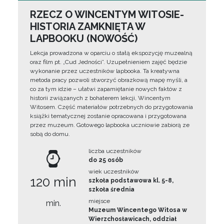
RZECZ O WINCENTYM WITOSIE-
HISTORIA ZAMKNIĘTA W
LAPBOOKU (NOWOŚĆ)
Lekcja prowadzona w oparciu o stałą ekspozycję muzealną
oraz film pt. „Cud Jedności”. Uzupełnieniem zajęć będzie
wykonanie przez uczestników lapbooka. Ta kreatywna
metoda pracy pozwoli stworzyć obrazkową mapę myśli, a
co za tym idzie – ułatwi zapamiętanie nowych faktów z
historii związanych z bohaterem lekcji, Wincentym
Witosem. Część materiałów potrzebnych do przygotowania
książki tematycznej zostanie opracowana i przygotowana
przez muzeum. Gotowego lapbooka uczniowie zabiorą ze
sobą do domu.
liczba uczestników
do 25 osób
wiek uczestników
120 min
szkoła podstawowa kl. 5-8,
szkoła średnia
miejsce
min.
Muzeum Wincentego Witosa w
Wierzchosławicach, oddział