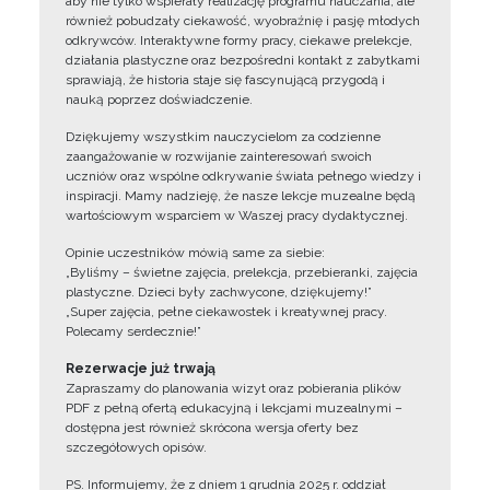
aby nie tylko wspierały realizację programu nauczania, ale
również pobudzały ciekawość, wyobraźnię i pasję młodych
odkrywców. Interaktywne formy pracy, ciekawe prelekcje,
działania plastyczne oraz bezpośredni kontakt z zabytkami
sprawiają, że historia staje się fascynującą przygodą i
nauką poprzez doświadczenie.
Dziękujemy wszystkim nauczycielom za codzienne
zaangażowanie w rozwijanie zainteresowań swoich
uczniów oraz wspólne odkrywanie świata pełnego wiedzy i
inspiracji. Mamy nadzieję, że nasze lekcje muzealne będą
wartościowym wsparciem w Waszej pracy dydaktycznej.
Opinie uczestników mówią same za siebie:
„Byliśmy – świetne zajęcia, prelekcja, przebieranki, zajęcia
plastyczne. Dzieci były zachwycone, dziękujemy!”
„Super zajęcia, pełne ciekawostek i kreatywnej pracy.
Polecamy serdecznie!”
Rezerwacje już trwają
Zapraszamy do planowania wizyt oraz pobierania plików
PDF z pełną ofertą edukacyjną i lekcjami muzealnymi –
dostępna jest również skrócona wersja oferty bez
szczegółowych opisów.
PS. Informujemy, że z dniem 1 grudnia 2025 r. oddział