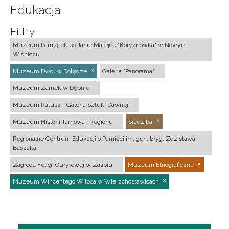
Edukacja
Filtry
Muzeum Pamiątek po Janie Matejce "Koryznówka" w Nowym
Wiśniczu
Muzeum Dwór w Dołędze
Galeria "Panorama"
Muzeum Zamek w Dębnie
Muzeum Ratusz - Galeria Sztuki Dawnej
Muzeum Historii Tarnowa i Regionu
Siedziba
Regionalne Centrum Edukacji o Pamięci im. gen. bryg. Zdzisława
Baszaka
Zagroda Felicji Curyłowej w Zalipiu
Muzeum Etnograficzne
Muzeum Wincentego Witosa w Wierzchosławicach