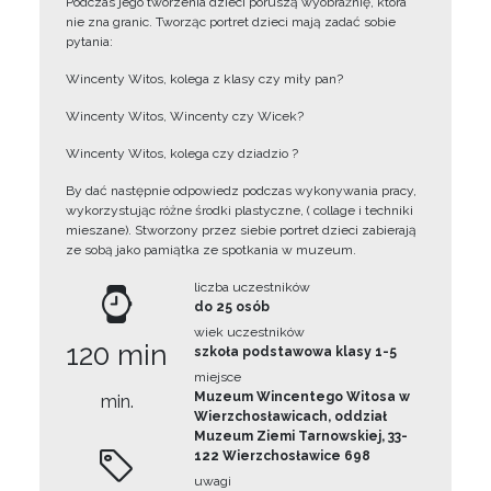
Podczas jego tworzenia dzieci poruszą wyobraźnię, która
nie zna granic. Tworząc portret dzieci mają zadać sobie
pytania:
Wincenty Witos, kolega z klasy czy miły pan?
Wincenty Witos, Wincenty czy Wicek?
Wincenty Witos, kolega czy dziadzio ?
By dać następnie odpowiedz podczas wykonywania pracy,
wykorzystując różne środki plastyczne, ( collage i techniki
mieszane). Stworzony przez siebie portret dzieci zabierają
ze sobą jako pamiątka ze spotkania w muzeum.
liczba uczestników
do 25 osób
wiek uczestników
120 min
szkoła podstawowa klasy 1-5
miejsce
Muzeum Wincentego Witosa w
min.
Wierzchosławicach, oddział
Muzeum Ziemi Tarnowskiej, 33-
122 Wierzchosławice 698
uwagi