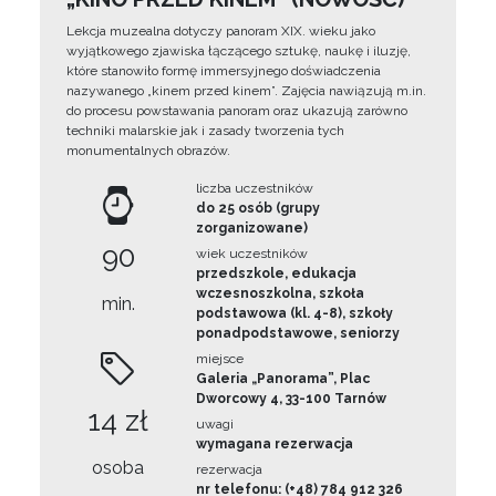
Lekcja muzealna dotyczy panoram XIX. wieku jako
wyjątkowego zjawiska łączącego sztukę, naukę i iluzję,
które stanowiło formę immersyjnego doświadczenia
nazywanego „kinem przed kinem”. Zajęcia nawiązują m.in.
do procesu powstawania panoram oraz ukazują zarówno
techniki malarskie jak i zasady tworzenia tych
monumentalnych obrazów.
liczba uczestników
do 25 osób (grupy
zorganizowane)
90
wiek uczestników
przedszkole, edukacja
wczesnoszkolna, szkoła
min.
podstawowa (kl. 4-8), szkoły
ponadpodstawowe, seniorzy
miejsce
Galeria „Panorama”, Plac
Dworcowy 4, 33-100 Tarnów
14 zł
uwagi
wymagana rezerwacja
osoba
rezerwacja
nr telefonu: (+48) 784 912 326