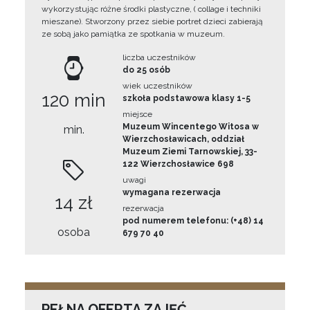
wykorzystując różne środki plastyczne, ( collage i techniki
mieszane). Stworzony przez siebie portret dzieci zabierają
ze sobą jako pamiątka ze spotkania w muzeum.
liczba uczestników
do 25 osób
wiek uczestników
120 min
szkoła podstawowa klasy 1-5
miejsce
Muzeum Wincentego Witosa w
min.
Wierzchosławicach, oddział
Muzeum Ziemi Tarnowskiej, 33-
122 Wierzchosławice 698
uwagi
wymagana rezerwacja
14 zł
rezerwacja
pod numerem telefonu: (+48) 14
osoba
679 70 40
PEŁNA OFERTA ZAJĘĆ