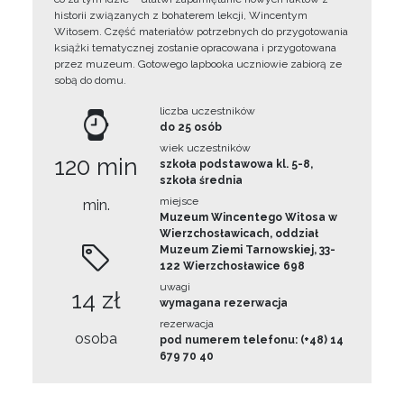
historii związanych z bohaterem lekcji, Wincentym
Witosem. Część materiałów potrzebnych do przygotowania
książki tematycznej zostanie opracowana i przygotowana
przez muzeum. Gotowego lapbooka uczniowie zabiorą ze
sobą do domu.
liczba uczestników
do 25 osób
wiek uczestników
120 min
szkoła podstawowa kl. 5-8,
szkoła średnia
miejsce
min.
Muzeum Wincentego Witosa w
Wierzchosławicach, oddział
Muzeum Ziemi Tarnowskiej, 33-
122 Wierzchosławice 698
uwagi
14 zł
wymagana rezerwacja
rezerwacja
osoba
pod numerem telefonu: (+48) 14
679 70 40