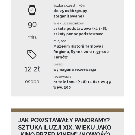
liczba uczestników
do 25 osób (grupy
zorganizowane)
90
wiek uczestników
szkoła podstawowa (kl. 1-8),
szkoły ponadpodstawowe
min.
miejsce
Muzeum Historii Tarnowa i
Regionu, Rynek 20-21, 33-100
Tarnów
uwagi
12 zł
wymagana rezerwacja
rezerwacja
osoba
nr telefonu: (+48) 14 621 21 49
wew. 200
JAK POWSTAWAŁY PANORAMY?
SZTUKA ILUZJI XIX. WIEKU JAKO
„KINO PRZED KINEM” (NOWOŚĆ)