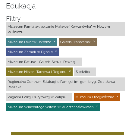
Edukacja
Filtry
Muzeum Pamiątek po Janie Matejce "Koryznówka" w Nowym
Wiśniczu
Muzeum Dwór w Dołędze
Galeria "Panorama"
Muzeum Zamek w Dębnie
Muzeum Ratusz - Galeria Sztuki Dawnej
Muzeum Historii Tarnowa i Regionu
Siedziba
Regionalne Centrum Edukacji o Pamięci im. gen. bryg. Zdzisława
Baszaka
Zagroda Felicji Curyłowej w Zalipiu
Muzeum Etnograficzne
Muzeum Wincentego Witosa w Wierzchosławicach