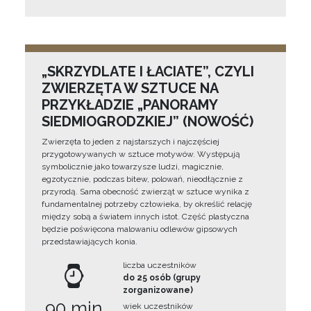
„SKRZYDLATE I ŁACIATE”, CZYLI
ZWIERZĘTA W SZTUCE NA
PRZYKŁADZIE „PANORAMY
SIEDMIOGRODZKIEJ” (NOWOŚĆ)
Zwierzęta to jeden z najstarszych i najczęściej
przygotowywanych w sztuce motywów. Występują
symbolicznie jako towarzysze ludzi, magicznie,
egzotycznie, podczas bitew, polowań, nieodłącznie z
przyrodą. Sama obecność zwierząt w sztuce wynika z
fundamentalnej potrzeby człowieka, by określić relację
między sobą a światem innych istot. Część plastyczna
będzie poświęcona malowaniu odlewów gipsowych
przedstawiających konia.
liczba uczestników
do 25 osób (grupy
zorganizowane)
90 min
wiek uczestników