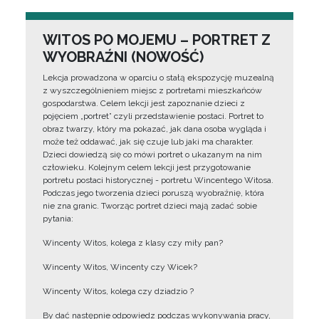
WITOS PO MOJEMU – PORTRET Z
WYOBRAŹNI (NOWOŚĆ)
Lekcja prowadzona w oparciu o stałą ekspozycję muzealną
z wyszczególnieniem miejsc z portretami mieszkańców
gospodarstwa. Celem lekcji jest zapoznanie dzieci z
pojęciem „portret” czyli przedstawienie postaci. Portret to
obraz twarzy, który ma pokazać, jak dana osoba wygląda i
może też oddawać, jak się czuje lub jaki ma charakter.
Dzieci dowiedzą się co mówi portret o ukazanym na nim
człowieku. Kolejnym celem lekcji jest przygotowanie
portretu postaci historycznej - portretu Wincentego Witosa.
Podczas jego tworzenia dzieci poruszą wyobraźnię, która
nie zna granic. Tworząc portret dzieci mają zadać sobie
pytania:
Wincenty Witos, kolega z klasy czy miły pan?
Wincenty Witos, Wincenty czy Wicek?
Wincenty Witos, kolega czy dziadzio ?
By dać następnie odpowiedz podczas wykonywania pracy,