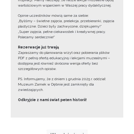
inspiracji. Mamy nadzieję, że nasze lekcje muzealne będą
wartościowym wsparciem w Waszej pracy dydaktycznej.
Opinie uczestników mówią same za siebie:
„Byliśmy – świetne zajęcia, prelekcja, przebieranki, zajęcia
plastyczne. Dzieci były zachwycone, dziękujemy!”
„Super zajęcia, pełne ciekawostek i kreatywnej pracy.
Polecamy serdecznie!”
Rezerwacje już trwają
Zapraszamy do planowania wizyt oraz pobierania plików
PDF z pełną ofertą edukacyjną i lekcjami muzealnymi –
dostępna jest również skrócona wersja oferty bez
szczegółowych opisów.
PS. Informujemy, że z dniem 1 grudnia 2025 r. oddział
Muzeum Zamek w Dębnie jest zamknięty dla
zwiedzających.
Odkryjcie z nami świat pełen historii!