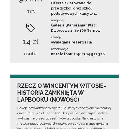
Oferta skierowana do
przedszkoli oraz szkół
min.
podstawowych klasy 1-4.
miejsce
Galeria „Panorama” Plac
Dworcowy 4, 33-100 Tarnów
uwagi
14 zł
wymagana rezerwacja
rezerwacja
osoba
nr telefonu: (+48) 784 912 326
RZECZ O WINCENTYM WITOSIE-
HISTORIA ZAMKNIĘTA W
LAPBOOKU (NOWOŚĆ)
Lekcja prowadzona w oparciu o stałą ekspozycję muzealną
oraz film pt. „Cud Jedności”. Uzupełnieniem zajęć będzie
wykonanie przez uczestników lapbooka. Ta kreatywna
metoda pracy pozwoli stworzyć obrazkową mapę myśli, a
co za tym idzie – ułatwi zapamiętanie nowych faktów z