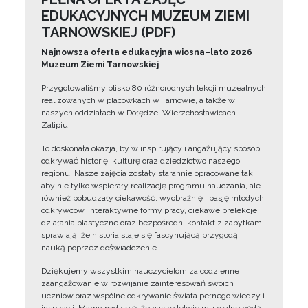
EDUKACYJNYCH MUZEUM ZIEMI
TARNOWSKIEJ (PDF)
Najnowsza oferta edukacyjna wiosna–lato 2026
Muzeum Ziemi Tarnowskiej
Przygotowaliśmy blisko 80 różnorodnych lekcji muzealnych
realizowanych w placówkach w Tarnowie, a także w
naszych oddziałach w Dołędze, Wierzchosławicach i
Zalipiu.
To doskonała okazja, by w inspirujący i angażujący sposób
odkrywać historię, kulturę oraz dziedzictwo naszego
regionu. Nasze zajęcia zostały starannie opracowane tak,
aby nie tylko wspierały realizację programu nauczania, ale
również pobudzały ciekawość, wyobraźnię i pasję młodych
odkrywców. Interaktywne formy pracy, ciekawe prelekcje,
działania plastyczne oraz bezpośredni kontakt z zabytkami
sprawiają, że historia staje się fascynującą przygodą i
nauką poprzez doświadczenie.
Dziękujemy wszystkim nauczycielom za codzienne
zaangażowanie w rozwijanie zainteresowań swoich
uczniów oraz wspólne odkrywanie świata pełnego wiedzy i