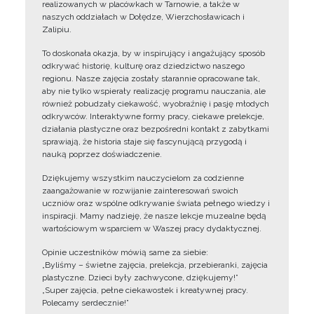
realizowanych w placówkach w Tarnowie, a także w
naszych oddziałach w Dołędze, Wierzchosławicach i
Zalipiu.
To doskonała okazja, by w inspirujący i angażujący sposób
odkrywać historię, kulturę oraz dziedzictwo naszego
regionu. Nasze zajęcia zostały starannie opracowane tak,
aby nie tylko wspierały realizację programu nauczania, ale
również pobudzały ciekawość, wyobraźnię i pasję młodych
odkrywców. Interaktywne formy pracy, ciekawe prelekcje,
działania plastyczne oraz bezpośredni kontakt z zabytkami
sprawiają, że historia staje się fascynującą przygodą i
nauką poprzez doświadczenie.
Dziękujemy wszystkim nauczycielom za codzienne
zaangażowanie w rozwijanie zainteresowań swoich
uczniów oraz wspólne odkrywanie świata pełnego wiedzy i
inspiracji. Mamy nadzieję, że nasze lekcje muzealne będą
wartościowym wsparciem w Waszej pracy dydaktycznej.
Opinie uczestników mówią same za siebie:
„Byliśmy – świetne zajęcia, prelekcja, przebieranki, zajęcia
plastyczne. Dzieci były zachwycone, dziękujemy!”
„Super zajęcia, pełne ciekawostek i kreatywnej pracy.
Polecamy serdecznie!”