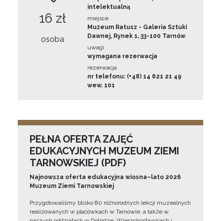
intelektualną
16 zł
miejsce
Muzeum Ratusz - Galeria Sztuki
Dawnej, Rynek 1, 33-100 Tarnów
osoba
uwagi
wymagana rezerwacja
rezerwacja
nr telefonu: (+48) 14 621 21 49
wew. 101
PEŁNA OFERTA ZAJĘĆ
EDUKACYJNYCH MUZEUM ZIEMI
TARNOWSKIEJ (PDF)
Najnowsza oferta edukacyjna wiosna–lato 2026
Muzeum Ziemi Tarnowskiej
Przygotowaliśmy blisko 80 różnorodnych lekcji muzealnych
realizowanych w placówkach w Tarnowie, a także w
naszych oddziałach w Dołędze, Wierzchosławicach i