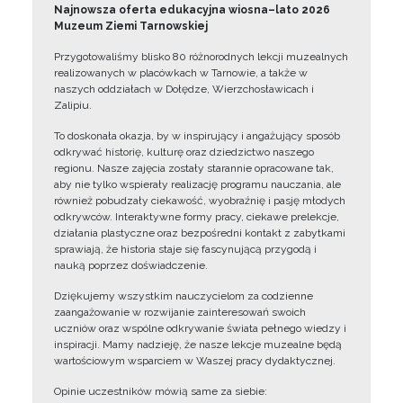
Najnowsza oferta edukacyjna wiosna–lato 2026
Muzeum Ziemi Tarnowskiej
Przygotowaliśmy blisko 80 różnorodnych lekcji muzealnych
realizowanych w placówkach w Tarnowie, a także w
naszych oddziałach w Dołędze, Wierzchosławicach i
Zalipiu.
To doskonała okazja, by w inspirujący i angażujący sposób
odkrywać historię, kulturę oraz dziedzictwo naszego
regionu. Nasze zajęcia zostały starannie opracowane tak,
aby nie tylko wspierały realizację programu nauczania, ale
również pobudzały ciekawość, wyobraźnię i pasję młodych
odkrywców. Interaktywne formy pracy, ciekawe prelekcje,
działania plastyczne oraz bezpośredni kontakt z zabytkami
sprawiają, że historia staje się fascynującą przygodą i
nauką poprzez doświadczenie.
Dziękujemy wszystkim nauczycielom za codzienne
zaangażowanie w rozwijanie zainteresowań swoich
uczniów oraz wspólne odkrywanie świata pełnego wiedzy i
inspiracji. Mamy nadzieję, że nasze lekcje muzealne będą
wartościowym wsparciem w Waszej pracy dydaktycznej.
Opinie uczestników mówią same za siebie: