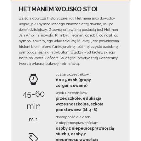
HETMANEM WOJSKO STOI
Zajęcia dotyczą historycznej roli Hetmana jako dowódcy
wojsk, jak i symbolicznego znaczenia tej dawnej roli po
dzień dzisiejszy. Główną omawianą postacią jest Hetman
Jan Amor Tarnowski. Kim był Hetman, co robił, co nosił, co
symbolizowało jego władze? Część lekcji jest poświęcona
historii broni, pierw funkcjonalnej, później czysto ozdobnej i
symbolicznej, jak i atrybutom władzy - od królewskiego
berła po kordzik oficera. W części praktycznej uczestnicy
tworzą własną buławę hetmańską.
liczba uczestników
do 25 osób (grupy
zorganizowane)
45-60
wiek uczestników
przedszkole, edukacja
min
wczesnoszkolna, szkoła
podstawowa (kl. 4-8)
dostępność dla osób
min.
z niepełnosprawnościami
osoby z niepełnosprawnością
słuchu, osoby z
niepełnosprawnością