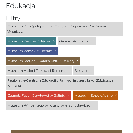
Edukacja
Filtry
Muzeum Pamiątek po Janie Matejce "Koryznówka" w Nowym
Wiśniczu
Muzeum Dwór w Dołędze
Galeria "Panorama"
Muzeum Zamek w Dębnie
Muzeum Ratusz - Galeria Sztuki Dawnej
Muzeum Historii Tarnowa i Regionu
Siedziba
Regionalne Centrum Edukacji o Pamięci im. gen. bryg. Zdzisława
Baszaka
Zagroda Felicji Curyłowej w Zalipiu
Muzeum Etnograficzne
Muzeum Wincentego Witosa w Wierzchosławicach