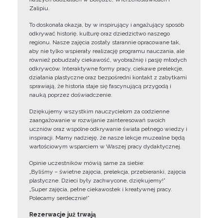
Zalipiu.
To doskonała okazja, by w inspirujący i angażujący sposób
odkrywać historię, kulturę oraz dziedzictwo naszego
regionu. Nasze zajęcia zostały starannie opracowane tak,
aby nie tylko wspierały realizację programu nauczania, ale
również pobudzały ciekawość, wyobraźnię i pasję młodych
odkrywców. Interaktywne formy pracy, ciekawe prelekcje,
działania plastyczne oraz bezpośredni kontakt z zabytkami
sprawiają, że historia staje się fascynującą przygodą i
nauką poprzez doświadczenie.
Dziękujemy wszystkim nauczycielom za codzienne
zaangażowanie w rozwijanie zainteresowań swoich
uczniów oraz wspólne odkrywanie świata pełnego wiedzy i
inspiracji. Mamy nadzieję, że nasze lekcje muzealne będą
wartościowym wsparciem w Waszej pracy dydaktycznej.
Opinie uczestników mówią same za siebie:
„Byliśmy – świetne zajęcia, prelekcja, przebieranki, zajęcia
plastyczne. Dzieci były zachwycone, dziękujemy!”
„Super zajęcia, pełne ciekawostek i kreatywnej pracy.
Polecamy serdecznie!”
Rezerwacje już trwają