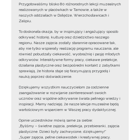
Przygotowaliśmy blisko 80 różnorodnych lekcji muzealnych
realizowanych w placówkach w Tarnowie, a także w
naszych oddziałach w Dołędze, Wierzchosławicach i
Zalipiu.
To doskonała okazja, by w inspirujący i angażujący sposób
odkrywać historię, kulturę oraz dziedzictwo naszego
regionu. Nasze zajęcia zostały starannie opracowane tak,
aby nie tylko wspierały realizację programu nauczania, ale
również pobudzały ciekawość, wyobraźnię i pasję młodych
odkrywców. Interaktywne formy pracy, ciekawe prelekcje,
działania plastyczne oraz bezpośredni kontakt z zabytkami
sprawiają, że historia staje się fascynującą przygodą i
nauką poprzez doświadczenie.
Dziękujemy wszystkim nauczycielom za codzienne
zaangażowanie w rozwijanie zainteresowań swoich
uczniów oraz wspólne odkrywanie świata pełnego wiedzy i
inspiracji. Mamy nadzieję, że nasze lekcje muzealne będą
wartościowym wsparciem w Waszej pracy dydaktycznej.
Opinie uczestników mówią same za siebie:
„Byliśmy – świetne zajęcia, prelekcja, przebieranki, zajęcia
plastyczne. Dzieci były zachwycone, dziękujemy!”
„Super zajęcia, pełne ciekawostek i kreatywnej pracy.