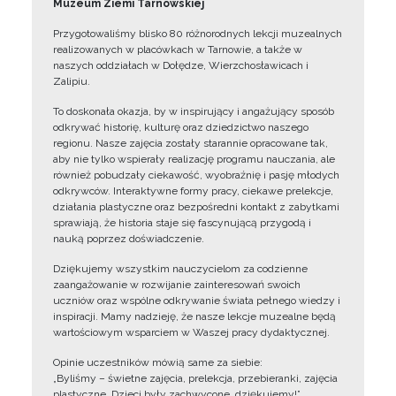
Muzeum Ziemi Tarnowskiej
Przygotowaliśmy blisko 80 różnorodnych lekcji muzealnych
realizowanych w placówkach w Tarnowie, a także w
naszych oddziałach w Dołędze, Wierzchosławicach i
Zalipiu.
To doskonała okazja, by w inspirujący i angażujący sposób
odkrywać historię, kulturę oraz dziedzictwo naszego
regionu. Nasze zajęcia zostały starannie opracowane tak,
aby nie tylko wspierały realizację programu nauczania, ale
również pobudzały ciekawość, wyobraźnię i pasję młodych
odkrywców. Interaktywne formy pracy, ciekawe prelekcje,
działania plastyczne oraz bezpośredni kontakt z zabytkami
sprawiają, że historia staje się fascynującą przygodą i
nauką poprzez doświadczenie.
Dziękujemy wszystkim nauczycielom za codzienne
zaangażowanie w rozwijanie zainteresowań swoich
uczniów oraz wspólne odkrywanie świata pełnego wiedzy i
inspiracji. Mamy nadzieję, że nasze lekcje muzealne będą
wartościowym wsparciem w Waszej pracy dydaktycznej.
Opinie uczestników mówią same za siebie:
„Byliśmy – świetne zajęcia, prelekcja, przebieranki, zajęcia
plastyczne. Dzieci były zachwycone, dziękujemy!”