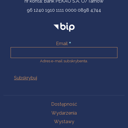
nr konta: Bank PEKAO S.A. O/Tarnów
96 1240 1910 1111 0000 0898 4744
Email
Adres e-mail subskrybenta.
Na skróty
Dostępność
Wydarzenia
Wystawy