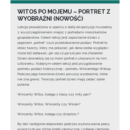
WITOS PO MOJEMU – PORTRET Z
WYOBRAŹNI (NOWOŚĆ)
Lekcja prowadzona w oparciu o stałą ekspozycję muzealną
z wyszczególnieniem miejsc z portretami mieszkańców
gospodarstwa. Celem lekcji jest zapoznanie dzieci z
pojęciem „portret” czyli przedstawienie postaci. Portret to
obraz twarzy, który ma pokazać, jak dana osoba wygląda i
może też oddawać, jak się czuje lub jaki ma charakter.
Dzieci dowiedzą się co mówi portret o ukazanym na nim
człowieku. Kolejnym celem lekcji jest przygotowanie
portretu postaci historycznej - portretu Wincentego Witosa.
Podczas jego tworzenia dzieci poruszą wyobraźnię, która
nie zna granic. Tworząc portret dzieci mają zadać sobie
pytania:
Wincenty Witos, kolega z klasy czy miły pan?
Wincenty Witos, Wincenty czy Wicek?
Wincenty Witos, kolega czy dziadzio ?
By dać następnie odpowiedz podczas wykonywania pracy,
wykorzystując różne środki plastyczne, ( collage i techniki