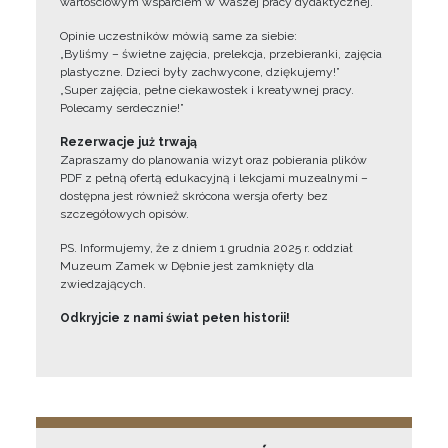
wartościowym wsparciem w Waszej pracy dydaktycznej.
Opinie uczestników mówią same za siebie:
„Byliśmy – świetne zajęcia, prelekcja, przebieranki, zajęcia
plastyczne. Dzieci były zachwycone, dziękujemy!”
„Super zajęcia, pełne ciekawostek i kreatywnej pracy.
Polecamy serdecznie!”
Rezerwacje już trwają
Zapraszamy do planowania wizyt oraz pobierania plików
PDF z pełną ofertą edukacyjną i lekcjami muzealnymi –
dostępna jest również skrócona wersja oferty bez
szczegółowych opisów.
PS. Informujemy, że z dniem 1 grudnia 2025 r. oddział
Muzeum Zamek w Dębnie jest zamknięty dla
zwiedzających.
Odkryjcie z nami świat pełen historii!