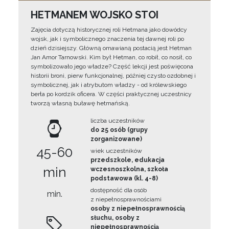
HETMANEM WOJSKO STOI
Zajęcia dotyczą historycznej roli Hetmana jako dowódcy
wojsk, jak i symbolicznego znaczenia tej dawnej roli po
dzień dzisiejszy. Główną omawianą postacią jest Hetman
Jan Amor Tarnowski. Kim był Hetman, co robił, co nosił, co
symbolizowało jego władze? Część lekcji jest poświęcona
historii broni, pierw funkcjonalnej, później czysto ozdobnej i
symbolicznej, jak i atrybutom władzy - od królewskiego
berła po kordzik oficera. W części praktycznej uczestnicy
tworzą własną buławę hetmańską.
liczba uczestników
do 25 osób (grupy
zorganizowane)
45-60
wiek uczestników
przedszkole, edukacja
min
wczesnoszkolna, szkoła
podstawowa (kl. 4-8)
dostępność dla osób
min.
z niepełnosprawnościami
osoby z niepełnosprawnością
słuchu, osoby z
niepełnosprawnością