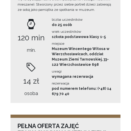
mieszane). Stworzony przez siebie portret dzieci zabierają
ze sobą jako pamiątka ze spotkania w muzeum.
liczba uczestników
do 25 osób
wiek uczestników
120 min
szkoła podstawowa klasy 1-5
miejsce
Muzeum Wincentego Witosa w
min.
Wierzchosławicach, oddział
Muzeum Ziemi Tarnowskiej, 33-
122 Wierzchosławice 698
uwagi
wymagana rezerwacja
14 zł
rezerwacja
pod numerem telefonu: (+48) 14
osoba
679 70 40
PEŁNA OFERTA ZAJĘĆ