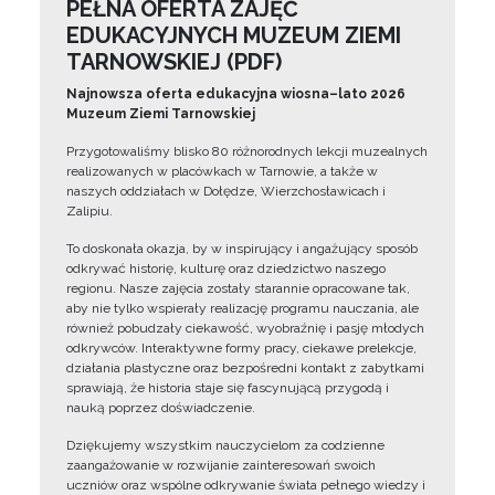
PEŁNA OFERTA ZAJĘĆ
EDUKACYJNYCH MUZEUM ZIEMI
TARNOWSKIEJ (PDF)
Najnowsza oferta edukacyjna wiosna–lato 2026
Muzeum Ziemi Tarnowskiej
Przygotowaliśmy blisko 80 różnorodnych lekcji muzealnych
realizowanych w placówkach w Tarnowie, a także w
naszych oddziałach w Dołędze, Wierzchosławicach i
Zalipiu.
To doskonała okazja, by w inspirujący i angażujący sposób
odkrywać historię, kulturę oraz dziedzictwo naszego
regionu. Nasze zajęcia zostały starannie opracowane tak,
aby nie tylko wspierały realizację programu nauczania, ale
również pobudzały ciekawość, wyobraźnię i pasję młodych
odkrywców. Interaktywne formy pracy, ciekawe prelekcje,
działania plastyczne oraz bezpośredni kontakt z zabytkami
sprawiają, że historia staje się fascynującą przygodą i
nauką poprzez doświadczenie.
Dziękujemy wszystkim nauczycielom za codzienne
zaangażowanie w rozwijanie zainteresowań swoich
uczniów oraz wspólne odkrywanie świata pełnego wiedzy i