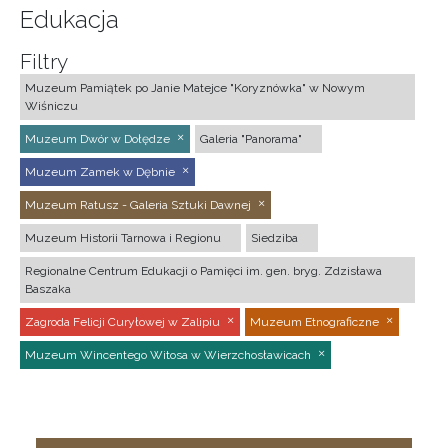
Edukacja
Filtry
Muzeum Pamiątek po Janie Matejce "Koryznówka" w Nowym
Wiśniczu
Muzeum Dwór w Dołędze
Galeria "Panorama"
Muzeum Zamek w Dębnie
Muzeum Ratusz - Galeria Sztuki Dawnej
Muzeum Historii Tarnowa i Regionu
Siedziba
Regionalne Centrum Edukacji o Pamięci im. gen. bryg. Zdzisława
Baszaka
Zagroda Felicji Curyłowej w Zalipiu
Muzeum Etnograficzne
Muzeum Wincentego Witosa w Wierzchosławicach