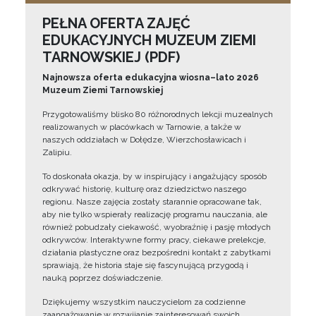
PEŁNA OFERTA ZAJĘĆ
EDUKACYJNYCH MUZEUM ZIEMI
TARNOWSKIEJ (PDF)
Najnowsza oferta edukacyjna wiosna–lato 2026
Muzeum Ziemi Tarnowskiej
Przygotowaliśmy blisko 80 różnorodnych lekcji muzealnych
realizowanych w placówkach w Tarnowie, a także w
naszych oddziałach w Dołędze, Wierzchosławicach i
Zalipiu.
To doskonała okazja, by w inspirujący i angażujący sposób
odkrywać historię, kulturę oraz dziedzictwo naszego
regionu. Nasze zajęcia zostały starannie opracowane tak,
aby nie tylko wspierały realizację programu nauczania, ale
również pobudzały ciekawość, wyobraźnię i pasję młodych
odkrywców. Interaktywne formy pracy, ciekawe prelekcje,
działania plastyczne oraz bezpośredni kontakt z zabytkami
sprawiają, że historia staje się fascynującą przygodą i
nauką poprzez doświadczenie.
Dziękujemy wszystkim nauczycielom za codzienne
zaangażowanie w rozwijanie zainteresowań swoich