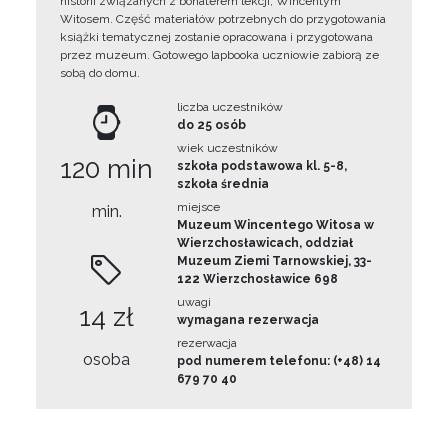
historii związanych z bohaterem lekcji, Wincentym
Witosem. Część materiałów potrzebnych do przygotowania
książki tematycznej zostanie opracowana i przygotowana
przez muzeum. Gotowego lapbooka uczniowie zabiorą ze
sobą do domu.
liczba uczestników
do 25 osób
wiek uczestników
120 min
szkoła podstawowa kl. 5-8,
szkoła średnia
miejsce
min.
Muzeum Wincentego Witosa w
Wierzchosławicach, oddział
Muzeum Ziemi Tarnowskiej, 33-
122 Wierzchosławice 698
uwagi
14 zł
wymagana rezerwacja
rezerwacja
osoba
pod numerem telefonu: (+48) 14
679 70 40