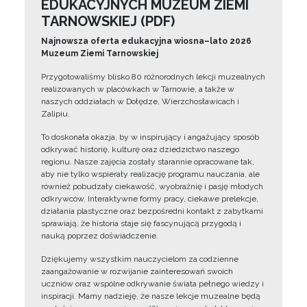
EDUKACYJNYCH MUZEUM ZIEMI
TARNOWSKIEJ (PDF)
Najnowsza oferta edukacyjna wiosna–lato 2026
Muzeum Ziemi Tarnowskiej
Przygotowaliśmy blisko 80 różnorodnych lekcji muzealnych
realizowanych w placówkach w Tarnowie, a także w
naszych oddziałach w Dołędze, Wierzchosławicach i
Zalipiu.
To doskonała okazja, by w inspirujący i angażujący sposób
odkrywać historię, kulturę oraz dziedzictwo naszego
regionu. Nasze zajęcia zostały starannie opracowane tak,
aby nie tylko wspierały realizację programu nauczania, ale
również pobudzały ciekawość, wyobraźnię i pasję młodych
odkrywców. Interaktywne formy pracy, ciekawe prelekcje,
działania plastyczne oraz bezpośredni kontakt z zabytkami
sprawiają, że historia staje się fascynującą przygodą i
nauką poprzez doświadczenie.
Dziękujemy wszystkim nauczycielom za codzienne
zaangażowanie w rozwijanie zainteresowań swoich
uczniów oraz wspólne odkrywanie świata pełnego wiedzy i
inspiracji. Mamy nadzieję, że nasze lekcje muzealne będą