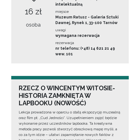
intelektualną
16 zł
miejsce
Muzeum Ratusz - Galeria Sztuki
Dawnej, Rynek 1, 33-100 Tarnów
osoba
uwagi
wymagana rezerwacja
rezerwacja
nr telefonu: (+48) 14 621 21 49
wew. 101
RZECZ O WINCENTYM WITOSIE-
HISTORIA ZAMKNIĘTA W
LAPBOOKU (NOWOŚĆ)
Lekcja prowadzona w oparciu o stałą ekspozycję muzealną
oraz film pt. „Cud Jedności”. Uzupełnieniem zajęć będzie
wykonanie przez uczestników lapbooka. Ta kreatywna
metoda pracy pozwoli stworzyć obrazkową mapę myśli, a
co za tym idzie – ułatwi zapamiętanie nowych faktów z