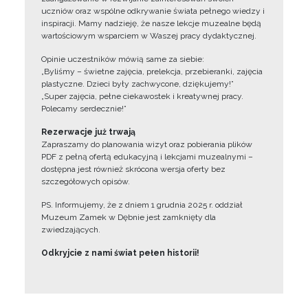
uczniów oraz wspólne odkrywanie świata pełnego wiedzy i
inspiracji. Mamy nadzieję, że nasze lekcje muzealne będą
wartościowym wsparciem w Waszej pracy dydaktycznej.
Opinie uczestników mówią same za siebie:
„Byliśmy – świetne zajęcia, prelekcja, przebieranki, zajęcia
plastyczne. Dzieci były zachwycone, dziękujemy!”
„Super zajęcia, pełne ciekawostek i kreatywnej pracy.
Polecamy serdecznie!”
Rezerwacje już trwają
Zapraszamy do planowania wizyt oraz pobierania plików
PDF z pełną ofertą edukacyjną i lekcjami muzealnymi –
dostępna jest również skrócona wersja oferty bez
szczegółowych opisów.
PS. Informujemy, że z dniem 1 grudnia 2025 r. oddział
Muzeum Zamek w Dębnie jest zamknięty dla
zwiedzających.
Odkryjcie z nami świat pełen historii!