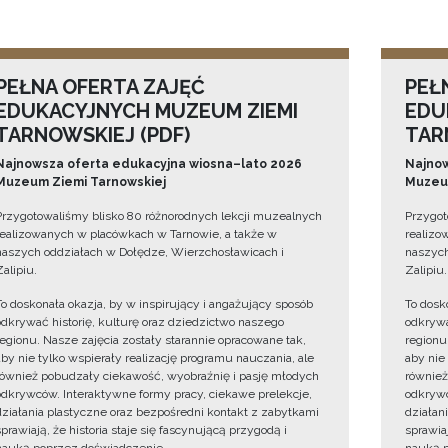
PEŁNA OFERTA ZAJĘĆ
PEŁ
EDUKACYJNYCH MUZEUM ZIEMI
EDU
TARNOWSKIEJ (PDF)
TAR
Najnowsza oferta edukacyjna wiosna–lato 2026
Najnow
Muzeum Ziemi Tarnowskiej
Muzeum
Przygotowaliśmy blisko 80 różnorodnych lekcji muzealnych
Przygot
realizowanych w placówkach w Tarnowie, a także w
realizo
naszych oddziałach w Dołędze, Wierzchosławicach i
naszych
Zalipiu.
Zalipiu.
To doskonała okazja, by w inspirujący i angażujący sposób
To dosk
odkrywać historię, kulturę oraz dziedzictwo naszego
odkrywa
regionu. Nasze zajęcia zostały starannie opracowane tak,
regionu
aby nie tylko wspierały realizację programu nauczania, ale
aby nie
również pobudzały ciekawość, wyobraźnię i pasję młodych
również
odkrywców. Interaktywne formy pracy, ciekawe prelekcje,
odkrywc
działania plastyczne oraz bezpośredni kontakt z zabytkami
działan
sprawiają, że historia staje się fascynującą przygodą i
sprawiaj