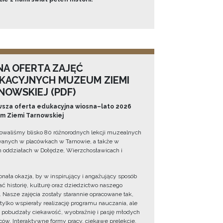
NA OFERTA ZAJĘĆ
KACYJNYCH MUZEUM ZIEMI
NOWSKIEJ (PDF)
sza oferta edukacyjna wiosna–lato 2026
 Ziemi Tarnowskiej
owaliśmy blisko 80 różnorodnych lekcji muzealnych
wanych w placówkach w Tarnowie, a także w
 oddziałach w Dołędze, Wierzchosławicach i
onała okazja, by w inspirujący i angażujący sposób
ć historię, kulturę oraz dziedzictwo naszego
. Nasze zajęcia zostały starannie opracowane tak,
 tylko wspierały realizację programu nauczania, ale
 pobudzały ciekawość, wyobraźnię i pasję młodych
ów. Interaktywne formy pracy, ciekawe prelekcje,