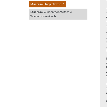
Muzeum Etnograficzne
Muzeum Wincentego Witosa w
Wierzchosławicach