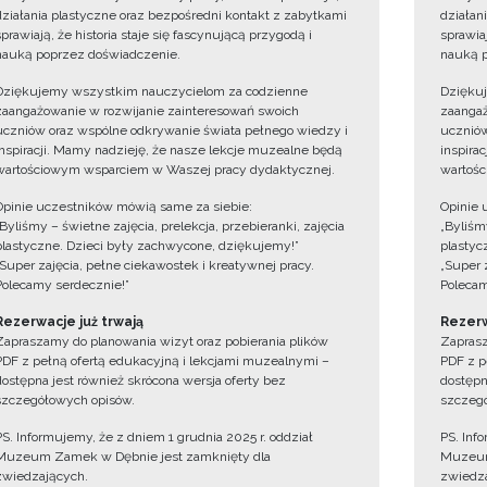
działania plastyczne oraz bezpośredni kontakt z zabytkami
działan
sprawiają, że historia staje się fascynującą przygodą i
sprawiaj
nauką poprzez doświadczenie.
nauką p
Dziękujemy wszystkim nauczycielom za codzienne
Dzięku
zaangażowanie w rozwijanie zainteresowań swoich
zaangaż
uczniów oraz wspólne odkrywanie świata pełnego wiedzy i
uczniów
inspiracji. Mamy nadzieję, że nasze lekcje muzealne będą
inspira
wartościowym wsparciem w Waszej pracy dydaktycznej.
wartośc
Opinie uczestników mówią same za siebie:
Opinie 
„Byliśmy – świetne zajęcia, prelekcja, przebieranki, zajęcia
„Byliśmy
plastyczne. Dzieci były zachwycone, dziękujemy!”
plastyc
„Super zajęcia, pełne ciekawostek i kreatywnej pracy.
„Super 
Polecamy serdecznie!”
Polecam
Rezerwacje już trwają
Rezerw
Zapraszamy do planowania wizyt oraz pobierania plików
Zaprasz
PDF z pełną ofertą edukacyjną i lekcjami muzealnymi –
PDF z p
dostępna jest również skrócona wersja oferty bez
dostępn
szczegółowych opisów.
szczegó
PS. Informujemy, że z dniem 1 grudnia 2025 r. oddział
PS. Inf
Muzeum Zamek w Dębnie jest zamknięty dla
Muzeum
zwiedzających.
zwiedza