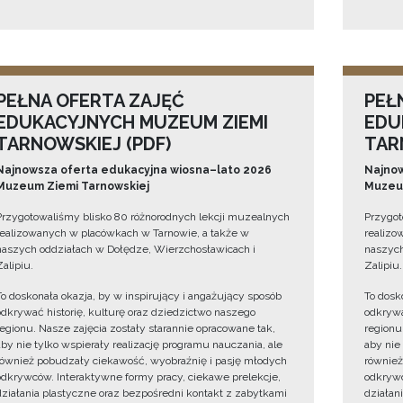
PEŁNA OFERTA ZAJĘĆ
PEŁ
EDUKACYJNYCH MUZEUM ZIEMI
EDU
TARNOWSKIEJ (PDF)
TAR
Najnowsza oferta edukacyjna wiosna–lato 2026
Najnow
Muzeum Ziemi Tarnowskiej
Muzeum
Przygotowaliśmy blisko 80 różnorodnych lekcji muzealnych
Przygot
realizowanych w placówkach w Tarnowie, a także w
realizo
naszych oddziałach w Dołędze, Wierzchosławicach i
naszych
Zalipiu.
Zalipiu.
To doskonała okazja, by w inspirujący i angażujący sposób
To dosk
odkrywać historię, kulturę oraz dziedzictwo naszego
odkrywa
regionu. Nasze zajęcia zostały starannie opracowane tak,
regionu
aby nie tylko wspierały realizację programu nauczania, ale
aby nie
również pobudzały ciekawość, wyobraźnię i pasję młodych
również
odkrywców. Interaktywne formy pracy, ciekawe prelekcje,
odkrywc
działania plastyczne oraz bezpośredni kontakt z zabytkami
działan