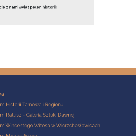
ie z nami świat pełen historii!
ba
 Historii Tarnowa i Regionu
 Ratusz - Galeria Sztuki Dawnej
m Wincentego Witosa w Wierzchosławicach
m Etnograficzne