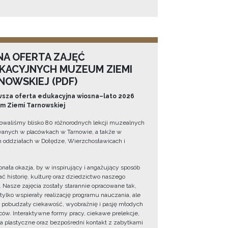
NA OFERTA ZAJĘĆ
KACYJNYCH MUZEUM ZIEMI
NOWSKIEJ (PDF)
sza oferta edukacyjna wiosna–lato 2026
 Ziemi Tarnowskiej
owaliśmy blisko 80 różnorodnych lekcji muzealnych
wanych w placówkach w Tarnowie, a także w
 oddziałach w Dołędze, Wierzchosławicach i
onała okazja, by w inspirujący i angażujący sposób
ć historię, kulturę oraz dziedzictwo naszego
. Nasze zajęcia zostały starannie opracowane tak,
 tylko wspierały realizację programu nauczania, ale
 pobudzały ciekawość, wyobraźnię i pasję młodych
ów. Interaktywne formy pracy, ciekawe prelekcje,
ia plastyczne oraz bezpośredni kontakt z zabytkami