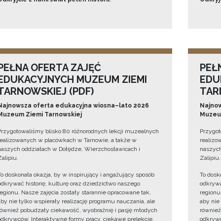
PEŁNA OFERTA ZAJĘĆ
PEŁ
EDUKACYJNYCH MUZEUM ZIEMI
EDU
TARNOWSKIEJ (PDF)
TAR
Najnowsza oferta edukacyjna wiosna–lato 2026
Najnow
Muzeum Ziemi Tarnowskiej
Muzeum
Przygotowaliśmy blisko 80 różnorodnych lekcji muzealnych
Przygot
realizowanych w placówkach w Tarnowie, a także w
realizo
naszych oddziałach w Dołędze, Wierzchosławicach i
naszych
Zalipiu.
Zalipiu.
To doskonała okazja, by w inspirujący i angażujący sposób
To dosk
odkrywać historię, kulturę oraz dziedzictwo naszego
odkrywa
regionu. Nasze zajęcia zostały starannie opracowane tak,
regionu
aby nie tylko wspierały realizację programu nauczania, ale
aby nie
również pobudzały ciekawość, wyobraźnię i pasję młodych
również
odkrywców. Interaktywne formy pracy, ciekawe prelekcje,
odkrywc