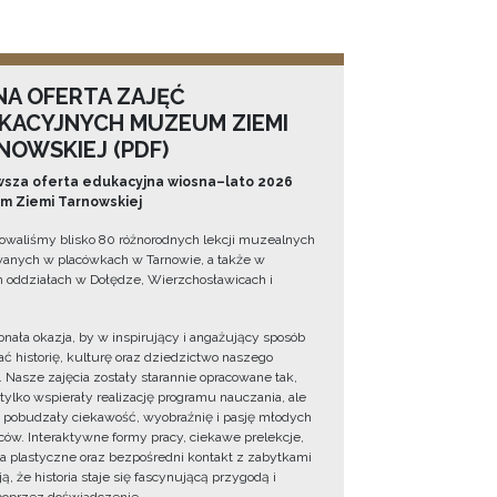
NA OFERTA ZAJĘĆ
KACYJNYCH MUZEUM ZIEMI
NOWSKIEJ (PDF)
sza oferta edukacyjna wiosna–lato 2026
 Ziemi Tarnowskiej
owaliśmy blisko 80 różnorodnych lekcji muzealnych
wanych w placówkach w Tarnowie, a także w
 oddziałach w Dołędze, Wierzchosławicach i
onała okazja, by w inspirujący i angażujący sposób
ć historię, kulturę oraz dziedzictwo naszego
. Nasze zajęcia zostały starannie opracowane tak,
 tylko wspierały realizację programu nauczania, ale
 pobudzały ciekawość, wyobraźnię i pasję młodych
ów. Interaktywne formy pracy, ciekawe prelekcje,
ia plastyczne oraz bezpośredni kontakt z zabytkami
ą, że historia staje się fascynującą przygodą i