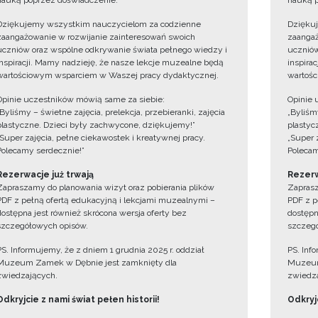
nauką poprzez doświadczenie.
nauką p
Dziękujemy wszystkim nauczycielom za codzienne
Dzięku
zaangażowanie w rozwijanie zainteresowań swoich
zaangaż
uczniów oraz wspólne odkrywanie świata pełnego wiedzy i
uczniów
inspiracji. Mamy nadzieję, że nasze lekcje muzealne będą
inspira
wartościowym wsparciem w Waszej pracy dydaktycznej.
wartośc
Opinie uczestników mówią same za siebie:
Opinie 
„Byliśmy – świetne zajęcia, prelekcja, przebieranki, zajęcia
„Byliśmy
plastyczne. Dzieci były zachwycone, dziękujemy!”
plastyc
„Super zajęcia, pełne ciekawostek i kreatywnej pracy.
„Super 
Polecamy serdecznie!”
Polecam
Rezerwacje już trwają
Rezerw
Zapraszamy do planowania wizyt oraz pobierania plików
Zaprasz
PDF z pełną ofertą edukacyjną i lekcjami muzealnymi –
PDF z p
dostępna jest również skrócona wersja oferty bez
dostępn
szczegółowych opisów.
szczegó
PS. Informujemy, że z dniem 1 grudnia 2025 r. oddział
PS. Inf
Muzeum Zamek w Dębnie jest zamknięty dla
Muzeum
zwiedzających.
zwiedza
Odkryjcie z nami świat pełen historii!
Odkryjc