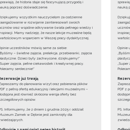
sprawiają, że historia staje się fascynującą przygodą i
sprawiaj
nauką poprzez doświadczenie.
nauką p
Dziękujemy wszystkim nauczycielom za codzienne
Dzięku
zaangażowanie w rozwijanie zainteresowań swoich
zaangaż
uczniów oraz wspólne odkrywanie świata pełnego wiedzy i
uczniów
inspiracji. Mamy nadzieję, że nasze lekcje muzealne będą
inspira
wartościowym wsparciem w Waszej pracy dydaktycznej.
wartośc
Opinie uczestników mówią same za siebie:
Opinie 
„Byliśmy – świetne zajęcia, prelekcja, przebieranki, zajęcia
„Byliśmy
plastyczne. Dzieci były zachwycone, dziękujemy!”
plastyc
„Super zajęcia, pełne ciekawostek i kreatywnej pracy.
„Super 
Polecamy serdecznie!”
Polecam
Rezerwacje już trwają
Rezerw
Zapraszamy do planowania wizyt oraz pobierania plików
Zaprasz
PDF z pełną ofertą edukacyjną i lekcjami muzealnymi –
PDF z p
dostępna jest również skrócona wersja oferty bez
dostępn
szczegółowych opisów.
szczegó
PS. Informujemy, że z dniem 1 grudnia 2025 r. oddział
PS. Inf
Muzeum Zamek w Dębnie jest zamknięty dla
Muzeum
zwiedzających.
zwiedza
Odkryjcie z nami świat pełen historii!
Odkryjc