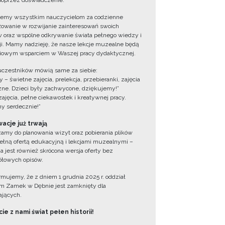
oprzez doświadczenie.
jemy wszystkim nauczycielom za codzienne
owanie w rozwijanie zainteresowań swoich
 oraz wspólne odkrywanie świata pełnego wiedzy i
cji. Mamy nadzieję, że nasze lekcje muzealne będą
iowym wsparciem w Waszej pracy dydaktycznej.
uczestników mówią same za siebie:
 – świetne zajęcia, prelekcja, przebieranki, zajęcia
zne. Dzieci były zachwycone, dziękujemy!”
zajęcia, pełne ciekawostek i kreatywnej pracy.
y serdecznie!”
acje już trwają
amy do planowania wizyt oraz pobierania plików
ełną ofertą edukacyjną i lekcjami muzealnymi –
a jest również skrócona wersja oferty bez
łowych opisów.
ormujemy, że z dniem 1 grudnia 2025 r. oddział
 Zamek w Dębnie jest zamknięty dla
jących.
ie z nami świat pełen historii!