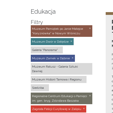
Edukacja
Filtry
Muzeum Pamiątek po Janie Matejce
"Koryznówka" w Nowym Wiśniczu
Muzeum Dwór w Dołędze
Galeria "Panorama"
Muzeum Zamek w Dębnie
Muzeum Ratusz - Galeria Sztuki
Dawnej
Muzeum Historii Tarnowa i Regionu
Siedziba
Regionalne Centrum Edukacji o Pamięci
im. gen. bryg. Zdzisława Baszaka
Zagroda Felicji Curyłowej w Zalipiu