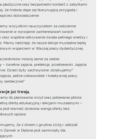
ia plastyczne oraz bezpośredni kontakt z zabytkami
ą, że historia staje się fascynującą przygodą i
oprzez doświadczenie.
jemy wszystkim nauczycielom za codzienne
owanie w rozwijanie zainteresowań swoich
 oraz wspólne odkrywanie świata pełnego wiedzy i
cji. Mamy nadzieję, że nasze lekcje muzealne będą
iowym wsparciem w Waszej pracy dydaktycznej.
uczestników mówią same za siebie:
 – świetne zajęcia, prelekcja, przebieranki, zajęcia
zne. Dzieci były zachwycone, dziękujemy!”
zajęcia, pełne ciekawostek i kreatywnej pracy.
y serdecznie!”
acje już trwają
amy do planowania wizyt oraz pobierania plików
ełną ofertą edukacyjną i lekcjami muzealnymi –
a jest również skrócona wersja oferty bez
łowych opisów.
ormujemy, że z dniem 1 grudnia 2025 r. oddział
 Zamek w Dębnie jest zamknięty dla
jących.