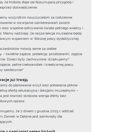
ą, że historia staje się fascynującą przygodą i
oprzez doświadczenie.
jemy wszystkim nauczycielom za codzienne
owanie w rozwijanie zainteresowań swoich
 oraz wspólne odkrywanie świata pełnego wiedzy i
cji. Mamy nadzieję, że nasze lekcje muzealne będą
iowym wsparciem w Waszej pracy dydaktycznej.
uczestników mówią same za siebie:
 – świetne zajęcia, prelekcja, przebieranki, zajęcia
zne. Dzieci były zachwycone, dziękujemy!”
zajęcia, pełne ciekawostek i kreatywnej pracy.
y serdecznie!”
acje już trwają
amy do planowania wizyt oraz pobierania plików
ełną ofertą edukacyjną i lekcjami muzealnymi –
a jest również skrócona wersja oferty bez
łowych opisów.
ormujemy, że z dniem 1 grudnia 2025 r. oddział
 Zamek w Dębnie jest zamknięty dla
jących.
ie z nami świat pełen historii!