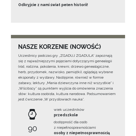
Odkryjcie z nami świat pełen historii!
NASZE KORZENIE (NOWOŚĆ)
Uczestnicy podczas gry „ZGADUJ ZGADULA” zapoznają
się z najważniejszymi pojęciami dotyczącymi genealogii
(ród, rodzina, pokolenia, krewni, drzewo genealogiczne,
herb, przydomek, nazwisko, pamiątki), oglądają wybrane
eksponaty z wystawy. Następnie, również w formie
zabawy, lektury „Mania dziewczyna inne niż wszystkie” i
„Wścibscy” są punktem wyjścia do omówienia znaczenia
słów: kultura osobista, kultura narodowa. Podsumowaniem
jest ćwiczenie „W przysłowiach nauka”.
wiek uczestników
przedszkole
dostępność dla osób
90
z niepełnosprawnościami
osoby z niepełnosprawnością