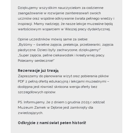
Dziękujemy wszystkim nauczycielom za codzienne
zaangażowanie w rozwijanie zainteresowań swoich
uczniów oraz wspólne odkrywanie świata pełnego wiedzy i
inspiracji. Mamy nadzieję, że nasze lekcje muzealne będą
wartościowym wsparciem w Waszej pracy dydaktycznej.
Opinie uczestników mówią same za siebie:
„Byliśmy – świetne zajęcia, prelekcja, przebieranki, zajęcia
plastyczne. Dzieci były zachwycone, dziękujemy!”
„Super zajęcia, pełne ciekawostek i kreatywnej pracy.
Polecamy serdecznie!”
Rezerwacje już trwają
Zapraszamy do planowania wizyt oraz pobierania plików
PDF z pełną ofertą edukacyjną i lekcjami muzealnymi –
dostępna jest również skrócona wersja oferty bez
szczegółowych opisów.
PS. Informujemy, że z dniem 1 grudnia 2025 r. oddział
Muzeum Zamek w Dębnie jest zamknięty dla
zwiedzających.
Odkryjcie z nami świat pełen historii!