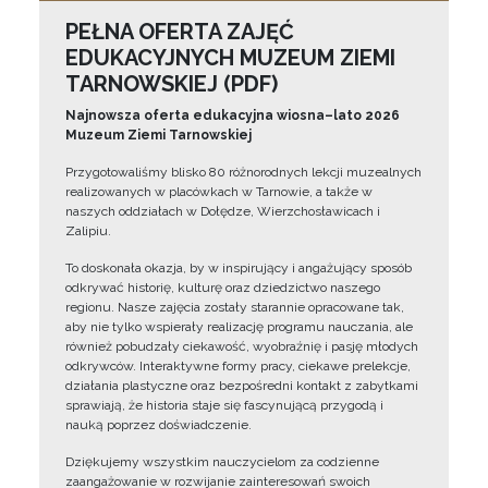
PEŁNA OFERTA ZAJĘĆ
EDUKACYJNYCH MUZEUM ZIEMI
TARNOWSKIEJ (PDF)
Najnowsza oferta edukacyjna wiosna–lato 2026
Muzeum Ziemi Tarnowskiej
Przygotowaliśmy blisko 80 różnorodnych lekcji muzealnych
realizowanych w placówkach w Tarnowie, a także w
naszych oddziałach w Dołędze, Wierzchosławicach i
Zalipiu.
To doskonała okazja, by w inspirujący i angażujący sposób
odkrywać historię, kulturę oraz dziedzictwo naszego
regionu. Nasze zajęcia zostały starannie opracowane tak,
aby nie tylko wspierały realizację programu nauczania, ale
również pobudzały ciekawość, wyobraźnię i pasję młodych
odkrywców. Interaktywne formy pracy, ciekawe prelekcje,
działania plastyczne oraz bezpośredni kontakt z zabytkami
sprawiają, że historia staje się fascynującą przygodą i
nauką poprzez doświadczenie.
Dziękujemy wszystkim nauczycielom za codzienne
zaangażowanie w rozwijanie zainteresowań swoich