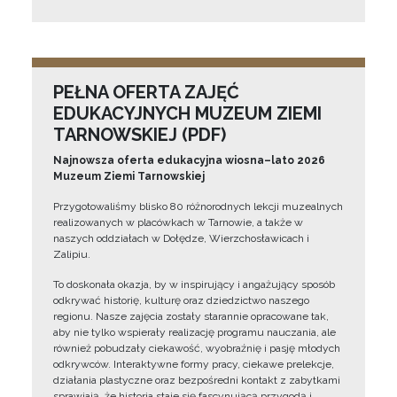
PEŁNA OFERTA ZAJĘĆ
EDUKACYJNYCH MUZEUM ZIEMI
TARNOWSKIEJ (PDF)
Najnowsza oferta edukacyjna wiosna–lato 2026
Muzeum Ziemi Tarnowskiej
Przygotowaliśmy blisko 80 różnorodnych lekcji muzealnych
realizowanych w placówkach w Tarnowie, a także w
naszych oddziałach w Dołędze, Wierzchosławicach i
Zalipiu.
To doskonała okazja, by w inspirujący i angażujący sposób
odkrywać historię, kulturę oraz dziedzictwo naszego
regionu. Nasze zajęcia zostały starannie opracowane tak,
aby nie tylko wspierały realizację programu nauczania, ale
również pobudzały ciekawość, wyobraźnię i pasję młodych
odkrywców. Interaktywne formy pracy, ciekawe prelekcje,
działania plastyczne oraz bezpośredni kontakt z zabytkami
sprawiają, że historia staje się fascynującą przygodą i