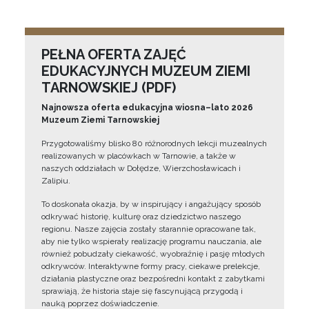
PEŁNA OFERTA ZAJĘĆ
EDUKACYJNYCH MUZEUM ZIEMI
TARNOWSKIEJ (PDF)
Najnowsza oferta edukacyjna wiosna–lato 2026
Muzeum Ziemi Tarnowskiej
Przygotowaliśmy blisko 80 różnorodnych lekcji muzealnych
realizowanych w placówkach w Tarnowie, a także w
naszych oddziałach w Dołędze, Wierzchosławicach i
Zalipiu.
To doskonała okazja, by w inspirujący i angażujący sposób
odkrywać historię, kulturę oraz dziedzictwo naszego
regionu. Nasze zajęcia zostały starannie opracowane tak,
aby nie tylko wspierały realizację programu nauczania, ale
również pobudzały ciekawość, wyobraźnię i pasję młodych
odkrywców. Interaktywne formy pracy, ciekawe prelekcje,
działania plastyczne oraz bezpośredni kontakt z zabytkami
sprawiają, że historia staje się fascynującą przygodą i
nauką poprzez doświadczenie.