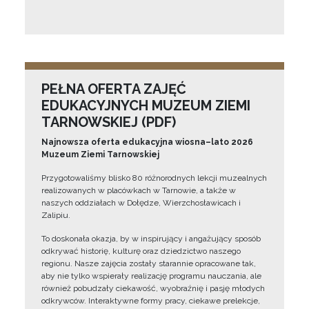
PEŁNA OFERTA ZAJĘĆ
EDUKACYJNYCH MUZEUM ZIEMI
TARNOWSKIEJ (PDF)
Najnowsza oferta edukacyjna wiosna–lato 2026
Muzeum Ziemi Tarnowskiej
Przygotowaliśmy blisko 80 różnorodnych lekcji muzealnych
realizowanych w placówkach w Tarnowie, a także w
naszych oddziałach w Dołędze, Wierzchosławicach i
Zalipiu.
To doskonała okazja, by w inspirujący i angażujący sposób
odkrywać historię, kulturę oraz dziedzictwo naszego
regionu. Nasze zajęcia zostały starannie opracowane tak,
aby nie tylko wspierały realizację programu nauczania, ale
również pobudzały ciekawość, wyobraźnię i pasję młodych
odkrywców. Interaktywne formy pracy, ciekawe prelekcje,