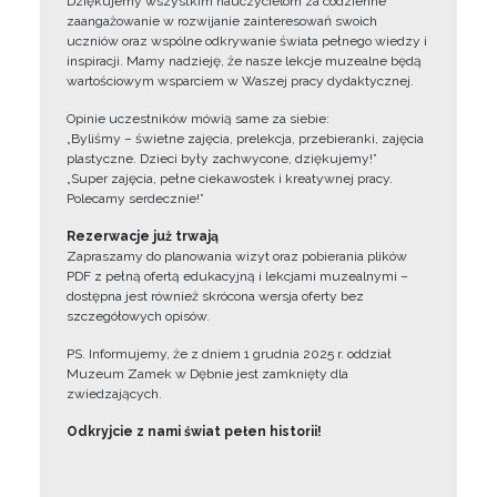
Dziękujemy wszystkim nauczycielom za codzienne
zaangażowanie w rozwijanie zainteresowań swoich
uczniów oraz wspólne odkrywanie świata pełnego wiedzy i
inspiracji. Mamy nadzieję, że nasze lekcje muzealne będą
wartościowym wsparciem w Waszej pracy dydaktycznej.
Opinie uczestników mówią same za siebie:
„Byliśmy – świetne zajęcia, prelekcja, przebieranki, zajęcia
plastyczne. Dzieci były zachwycone, dziękujemy!”
„Super zajęcia, pełne ciekawostek i kreatywnej pracy.
Polecamy serdecznie!”
Rezerwacje już trwają
Zapraszamy do planowania wizyt oraz pobierania plików
PDF z pełną ofertą edukacyjną i lekcjami muzealnymi –
dostępna jest również skrócona wersja oferty bez
szczegółowych opisów.
PS. Informujemy, że z dniem 1 grudnia 2025 r. oddział
Muzeum Zamek w Dębnie jest zamknięty dla
zwiedzających.
Odkryjcie z nami świat pełen historii!