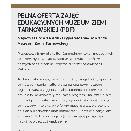
PEŁNA OFERTA ZAJĘĆ
EDUKACYJNYCH MUZEUM ZIEMI
TARNOWSKIEJ (PDF)
Najnowsza oferta edukacyjna wiosna–lato 2026
Muzeum Ziemi Tarnowskiej
Przygotowaliśmy blisko 80 różnorodnych lekcji muzealnych
realizowanych w placówkach w Tarnowie, a także w
naszych oddziałach w Dołędze, Wierzchosławicach i
Zalipiu.
To doskonała okazja, by w inspirujący i angażujący sposób
odkrywać historię, kulturę oraz dziedzictwo naszego
regionu. Nasze zajęcia zostały starannie opracowane tak,
aby nie tylko wspierały realizację programu nauczania, ale
również pobudzały ciekawość, wyobraźnię i pasję młodych
odkrywców. Interaktywne formy pracy, ciekawe prelekcje,
działania plastyczne oraz bezpośredni kontakt z zabytkami
sprawiają, że historia staje się fascynującą przygodą i
nauką poprzez doświadczenie.