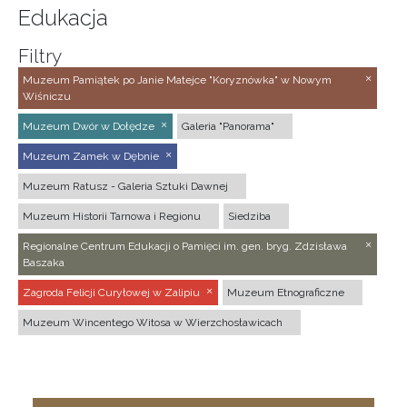
Edukacja
Filtry
Muzeum Pamiątek po Janie Matejce "Koryznówka" w Nowym
Wiśniczu
Muzeum Dwór w Dołędze
Galeria "Panorama"
Muzeum Zamek w Dębnie
Muzeum Ratusz - Galeria Sztuki Dawnej
Muzeum Historii Tarnowa i Regionu
Siedziba
Regionalne Centrum Edukacji o Pamięci im. gen. bryg. Zdzisława
Baszaka
Zagroda Felicji Curyłowej w Zalipiu
Muzeum Etnograficzne
Muzeum Wincentego Witosa w Wierzchosławicach