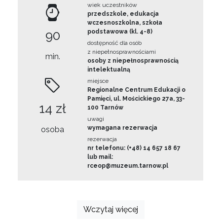
wiek uczestników
przedszkole, edukacja
wczesnoszkolna, szkoła
90
podstawowa (kl. 4-8)
dostępność dla osób
z niepełnosprawnościami
min.
osoby z niepełnosprawnością
intelektualną
miejsce
Regionalne Centrum Edukacji o
Pamięci, ul. Mościckiego 27a, 33-
14 zł
100 Tarnów
uwagi
wymagana rezerwacja
osoba
rezerwacja
nr telefonu: (+48) 14 657 18 67
lub mail:
rceop@muzeum.tarnow.pl
Wczytaj więcej