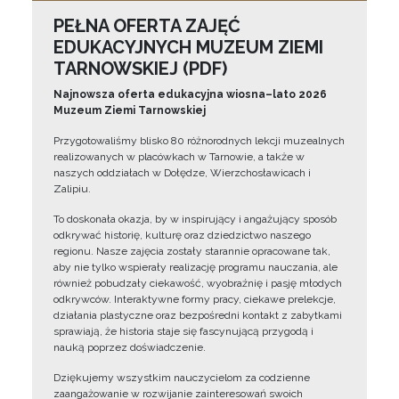
PEŁNA OFERTA ZAJĘĆ
EDUKACYJNYCH MUZEUM ZIEMI
TARNOWSKIEJ (PDF)
Najnowsza oferta edukacyjna wiosna–lato 2026
Muzeum Ziemi Tarnowskiej
Przygotowaliśmy blisko 80 różnorodnych lekcji muzealnych
realizowanych w placówkach w Tarnowie, a także w
naszych oddziałach w Dołędze, Wierzchosławicach i
Zalipiu.
To doskonała okazja, by w inspirujący i angażujący sposób
odkrywać historię, kulturę oraz dziedzictwo naszego
regionu. Nasze zajęcia zostały starannie opracowane tak,
aby nie tylko wspierały realizację programu nauczania, ale
również pobudzały ciekawość, wyobraźnię i pasję młodych
odkrywców. Interaktywne formy pracy, ciekawe prelekcje,
działania plastyczne oraz bezpośredni kontakt z zabytkami
sprawiają, że historia staje się fascynującą przygodą i
nauką poprzez doświadczenie.
Dziękujemy wszystkim nauczycielom za codzienne
zaangażowanie w rozwijanie zainteresowań swoich