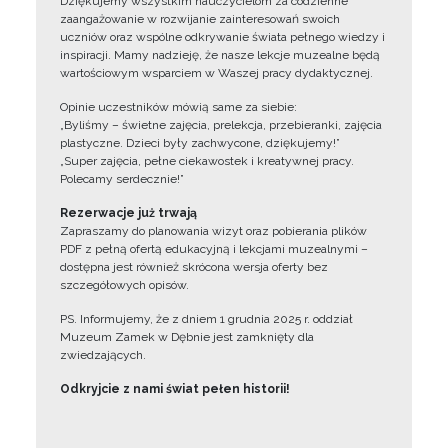
Dziękujemy wszystkim nauczycielom za codzienne
zaangażowanie w rozwijanie zainteresowań swoich
uczniów oraz wspólne odkrywanie świata pełnego wiedzy i
inspiracji. Mamy nadzieję, że nasze lekcje muzealne będą
wartościowym wsparciem w Waszej pracy dydaktycznej.
Opinie uczestników mówią same za siebie:
„Byliśmy – świetne zajęcia, prelekcja, przebieranki, zajęcia
plastyczne. Dzieci były zachwycone, dziękujemy!”
„Super zajęcia, pełne ciekawostek i kreatywnej pracy.
Polecamy serdecznie!”
Rezerwacje już trwają
Zapraszamy do planowania wizyt oraz pobierania plików
PDF z pełną ofertą edukacyjną i lekcjami muzealnymi –
dostępna jest również skrócona wersja oferty bez
szczegółowych opisów.
PS. Informujemy, że z dniem 1 grudnia 2025 r. oddział
Muzeum Zamek w Dębnie jest zamknięty dla
zwiedzających.
Odkryjcie z nami świat pełen historii!