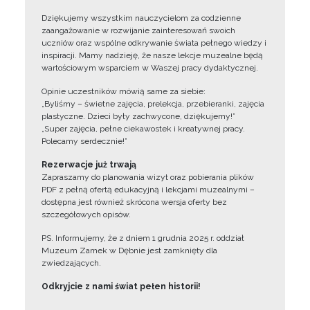
Dziękujemy wszystkim nauczycielom za codzienne
zaangażowanie w rozwijanie zainteresowań swoich
uczniów oraz wspólne odkrywanie świata pełnego wiedzy i
inspiracji. Mamy nadzieję, że nasze lekcje muzealne będą
wartościowym wsparciem w Waszej pracy dydaktycznej.
Opinie uczestników mówią same za siebie:
„Byliśmy – świetne zajęcia, prelekcja, przebieranki, zajęcia
plastyczne. Dzieci były zachwycone, dziękujemy!”
„Super zajęcia, pełne ciekawostek i kreatywnej pracy.
Polecamy serdecznie!”
Rezerwacje już trwają
Zapraszamy do planowania wizyt oraz pobierania plików
PDF z pełną ofertą edukacyjną i lekcjami muzealnymi –
dostępna jest również skrócona wersja oferty bez
szczegółowych opisów.
PS. Informujemy, że z dniem 1 grudnia 2025 r. oddział
Muzeum Zamek w Dębnie jest zamknięty dla
zwiedzających.
Odkryjcie z nami świat pełen historii!