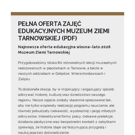
PEŁNA OFERTA ZAJĘĆ
EDUKACYJNYCH MUZEUM ZIEMI
TARNOWSKIEJ (PDF)
Najnowsza oferta edukacyjna wiosna–lato 2026
Muzeum Ziemi Tarnowskiej
Przygotowaliśmy blisko 80 różnorodnych lekcji muzealnych
realizowanych w placówkach w Tarnowie, a także w
naszych oddziałach w Dołędze, Wierzchosławicach i
Zalipiu.
To doskonała okazja, by w inspirujący i angażujący sposób
odkrywać historię, kulturę oraz dziedzictwo naszego
regionu. Nasze zajęcia zostały starannie opracowane tak,
aby nie tylko wspierały realizację programu nauczania, ale
również pobudzały ciekawość, wyobraźnię i pasję młodych
odkrywców. Interaktywne formy pracy, ciekawe prelekcje,
działania plastyczne oraz bezpośredni kontakt z zabytkami
sprawiają, że historia staje się fascynującą przygodą i
nauką poprzez doświadczenie.