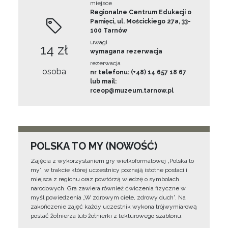
miejsce
Regionalne Centrum Edukacji o
Pamięci, ul. Mościckiego 27a, 33-
100 Tarnów
uwagi
14 zł
wymagana rezerwacja
rezerwacja
osoba
nr telefonu: (+48) 14 657 18 67
lub mail:
rceop@muzeum.tarnow.pl
POLSKA TO MY (NOWOŚĆ)
Zajęcia z wykorzystaniem gry wielkoformatowej „Polska to
my”, w trakcie której uczestnicy poznają istotne postaci i
miejsca z regionu oraz powtórzą wiedzę o symbolach
narodowych. Gra zawiera również ćwiczenia fizyczne w
myśl powiedzenia „W zdrowym ciele, zdrowy duch”. Na
zakończenie zajęć każdy uczestnik wykona trójwymiarową
postać żołnierza lub żołnierki z tekturowego szablonu.