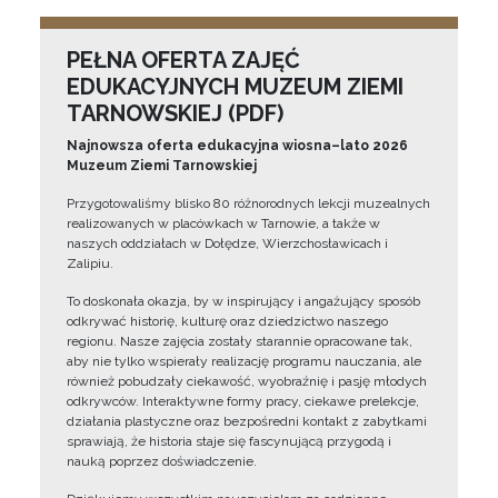
PEŁNA OFERTA ZAJĘĆ
EDUKACYJNYCH MUZEUM ZIEMI
TARNOWSKIEJ (PDF)
Najnowsza oferta edukacyjna wiosna–lato 2026
Muzeum Ziemi Tarnowskiej
Przygotowaliśmy blisko 80 różnorodnych lekcji muzealnych
realizowanych w placówkach w Tarnowie, a także w
naszych oddziałach w Dołędze, Wierzchosławicach i
Zalipiu.
To doskonała okazja, by w inspirujący i angażujący sposób
odkrywać historię, kulturę oraz dziedzictwo naszego
regionu. Nasze zajęcia zostały starannie opracowane tak,
aby nie tylko wspierały realizację programu nauczania, ale
również pobudzały ciekawość, wyobraźnię i pasję młodych
odkrywców. Interaktywne formy pracy, ciekawe prelekcje,
działania plastyczne oraz bezpośredni kontakt z zabytkami
sprawiają, że historia staje się fascynującą przygodą i
nauką poprzez doświadczenie.