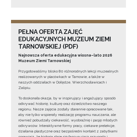
PEŁNA OFERTA ZAJĘĆ
EDUKACYJNYCH MUZEUM ZIEMI
TARNOWSKIEJ (PDF)
Najnowsza oferta edukacyjna wiosna–lato 2026
Muzeum Ziemi Tarnowskiej
Przygotowaliśmy blisko 80 różnorodnych lekcji muzealnych
realizowanych w placówkach w Tarnowie, a także w
naszych oddziałach w Dołędze, Wierzchosławicach i
Zalipiu.
To doskonała okazja, by w inspirujący i angażujący sposób
odkrywać historię, kulturę oraz dziedzictwo naszego
regionu. Nasze zajęcia zostały starannie opracowane tak,
aby nie tylko wspierały realizację programu nauczania, ale
również pobudzały ciekawość, wyobraźnię i pasję młodych
odkrywców. Interaktywne formy pracy, ciekawe prelekcje,
działania plastyczne oraz bezpośredni kontakt z zabytkami
sprawiają, że historia staje się fascynującą przygodą i