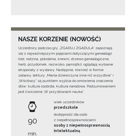
NASZE KORZENIE (NOWOŚĆ)
Uczestnicy podczas gry „ZGADUJ ZGADULA” zapoznają
się z najważniejszymi pojęciami dotyczącymi genealogii
(ród, rodzina, pokolenia, krewni, drzewo genealogiczne,
herb, przydomek, nazwisko, pamiątki), oglądają wybrane
eksponaty z wystawy. Następnie, również w formie
zabawy, lektury „Mania dziewczyna inne niż wszystkie” i
„Wścibscy” są punktem wyjścia do omówienia znaczenia
słów: kultura osobista, kultura narodowa. Podsumowaniem
jest ćwiczenie „W przysłowiach nauka”.
wiek uczestników
przedszkole
dostępność dla osób
90
z niepełnosprawnościami
osoby z niepełnosprawnością
intelektualną
min.