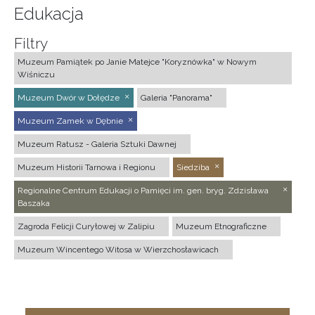
Edukacja
Filtry
Muzeum Pamiątek po Janie Matejce "Koryznówka" w Nowym
Wiśniczu
Muzeum Dwór w Dołędze
Galeria "Panorama"
Muzeum Zamek w Dębnie
Muzeum Ratusz - Galeria Sztuki Dawnej
Muzeum Historii Tarnowa i Regionu
Siedziba
Regionalne Centrum Edukacji o Pamięci im. gen. bryg. Zdzisława
Baszaka
Zagroda Felicji Curyłowej w Zalipiu
Muzeum Etnograficzne
Muzeum Wincentego Witosa w Wierzchosławicach