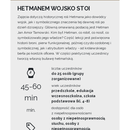
HETMANEM WOJSKO STOI
Zajęcia dotyczą historycznej roli Hetmana jako dowódcy
wojsk, jak i symbolicznego znaczenia tej dawnej roli po
dzień dzisiejszy. Główną omawianą postacią jest Hetman
Jan Amor Tarnowski. Kim był Hetman, co robił, co nosił, co
symbolizowało jego władze? Część lekcji jest poświęcona
historii broni, pierw funkcjonalnej, później czysto ozdobnej i
symbolicznej, jak i atrybutom władzy - od królewskiego
berła po kordzik oficera. W części praktycznej uczestnicy
tworzą własną buławę hetmańską.
liczba uczestników
do 25 osób (grupy
zorganizowane)
45-60
wiek uczestników
przedszkole, edukacja
min
wczesnoszkolna, szkoła
podstawowa (kl. 4-8)
dostępność dla osób
min.
z niepełnosprawnościami
osoby z niepełnosprawnością
słuchu, osoby z
niepełnosprawnością