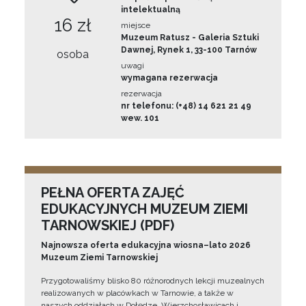
intelektualną
16 zł
miejsce
Muzeum Ratusz - Galeria Sztuki
Dawnej, Rynek 1, 33-100 Tarnów
osoba
uwagi
wymagana rezerwacja
rezerwacja
nr telefonu: (+48) 14 621 21 49
wew. 101
PEŁNA OFERTA ZAJĘĆ
EDUKACYJNYCH MUZEUM ZIEMI
TARNOWSKIEJ (PDF)
Najnowsza oferta edukacyjna wiosna–lato 2026
Muzeum Ziemi Tarnowskiej
Przygotowaliśmy blisko 80 różnorodnych lekcji muzealnych
realizowanych w placówkach w Tarnowie, a także w
naszych oddziałach w Dołędze, Wierzchosławicach i