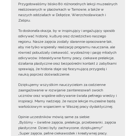
Przygotowaliśmy blisko 80 różnorodnych lekcji muzealnych
realizowanych w placówkach w Tarnowie, a także w
naszych oddziałach w Dołędze, Wierzchosławicach i
Zalipiu.
To doskonała okazja, by w inspirujący i angażujący sposób
odkrywać historię, kulturę oraz dziedzictwo naszego
regionu. Nasze zajęcia zostały starannie opracowane tak,
aby nie tylko wspierały realizację programu nauczania, ale
również pobudzały ciekawość, wyobraźnię i pasję młodych
odkrywców. Interaktywne formy pracy, ciekawe prelekcje,
działania plastyczne oraz bezpośredni kontakt z zabytkami
sprawiają, że historia staje się fascynującą przygodą i
nauką poprzez doświadczenie.
Dziękujemy wszystkim nauczycielom za codzienne
zaangażowanie w rozwijanie zainteresowań swoich
uczniów oraz wspólne odkrywanie świata pełnego wiedzy i
inspiracji. Mamy nadzieję, że nasze lekcje muzealne będą
wartościowym wsparciem w Waszej pracy dydaktycznej.
Opinie uczestników mówią same za siebie:
„Byliśmy – świetne zajęcia, prelekcja, przebieranki, zajęcia
plastyczne. Dzieci były zachwycone, dziękujemy!”
„Super zajęcia, pełne ciekawostek i kreatywnej pracy.