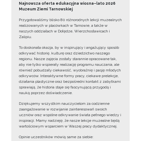
Najnowsza oferta edukacyjna wiosna–lato 2026
Muzeum Ziemi Tarnowskiej
Przygotowaliśmy blisko 80 różnorodnych lekcji muzealnych
realizowanych w placówkach w Tarnowie, a także w
naszych oddziałach w Dołędze, Wierzchosławicach i
Zalipiu.
To doskonała okazja, by w inspirujący i angażujący sposób
odkrywać historię, kulturę oraz dziedzictwo naszego
regionu. Nasze zajęcia zostały starannie opracowane tak,
aby nie tylko wspierały realizację programu nauczania, ale
również pobudzały ciekawość, wyobraźnię i pasję młodych
odkrywców. Interaktywne formy pracy, ciekawe prelekcje,
działania plastyczne oraz bezpośredni kontakt z zabytkami
sprawiają, że historia staje się fascynującą przygodą i
nauką poprzez doświadczenie.
Dziękujemy wszystkim nauczycielom za codzienne
zaangażowanie w rozwijanie zainteresowań swoich
uczniów oraz wspólne odkrywanie świata pełnego wiedzy i
inspiracji. Mamy nadzieję, że nasze lekcje muzealne będą
wartościowym wsparciem w Waszej pracy dydaktycznej.
Opinie uczestników mówią same za siebie: