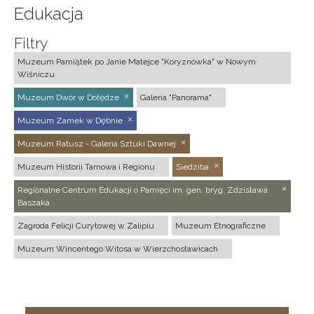
Edukacja
Filtry
Muzeum Pamiątek po Janie Matejce "Koryznówka" w Nowym
Wiśniczu
Muzeum Dwór w Dołędze
Galeria "Panorama"
Muzeum Zamek w Dębnie
Muzeum Ratusz - Galeria Sztuki Dawnej
Muzeum Historii Tarnowa i Regionu
Siedziba
Regionalne Centrum Edukacji o Pamięci im. gen. bryg. Zdzisława
Baszaka
Zagroda Felicji Curyłowej w Zalipiu
Muzeum Etnograficzne
Muzeum Wincentego Witosa w Wierzchosławicach