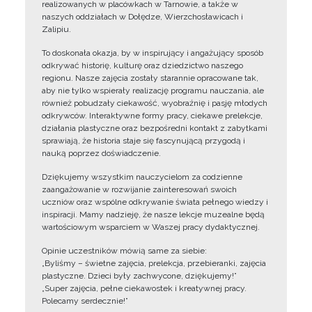
realizowanych w placówkach w Tarnowie, a także w
naszych oddziałach w Dołędze, Wierzchosławicach i
Zalipiu.
To doskonała okazja, by w inspirujący i angażujący sposób
odkrywać historię, kulturę oraz dziedzictwo naszego
regionu. Nasze zajęcia zostały starannie opracowane tak,
aby nie tylko wspierały realizację programu nauczania, ale
również pobudzały ciekawość, wyobraźnię i pasję młodych
odkrywców. Interaktywne formy pracy, ciekawe prelekcje,
działania plastyczne oraz bezpośredni kontakt z zabytkami
sprawiają, że historia staje się fascynującą przygodą i
nauką poprzez doświadczenie.
Dziękujemy wszystkim nauczycielom za codzienne
zaangażowanie w rozwijanie zainteresowań swoich
uczniów oraz wspólne odkrywanie świata pełnego wiedzy i
inspiracji. Mamy nadzieję, że nasze lekcje muzealne będą
wartościowym wsparciem w Waszej pracy dydaktycznej.
Opinie uczestników mówią same za siebie:
„Byliśmy – świetne zajęcia, prelekcja, przebieranki, zajęcia
plastyczne. Dzieci były zachwycone, dziękujemy!”
„Super zajęcia, pełne ciekawostek i kreatywnej pracy.
Polecamy serdecznie!”