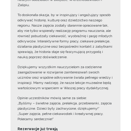
Zalipiu.
To doskonała okazja, by w inspirujący i angażujący sposób
odkrywać historię, kulturę oraz dziedzictwo naszego
regionu. Nasze zajęcia zostały starannie opracowane tak,
aby nie tylko wspierały realizację programu nauczania, ale
również pobudzały ciekawość, wyobraźnię i pasję młodych
odkrywców. Interaktywne formy pracy, ciekawe prelekcje,
działania plastyczne oraz bezpośredni kontakt z zabytkami
sprawiają, że historia staje się fascynującą przygodą i
nauką poprzez doświadczenie.
Dziękujemy wszystkim nauczycielom za codzienne
zaangażowanie w rozwijanie zainteresowań swoich
uczniów oraz wspólne odkrywanie świata pełnego wiedzy i
inspiracji. Mamy nadzieję, że nasze lekcje muzealne będą
wartościowym wsparciem w Waszej pracy dydaktycznej.
Opinie uczestników mówią same za siebie:
„Byliśmy – świetne zajęcia, prelekcja, przebieranki, zajęcia
plastyczne. Dzieci były zachwycone, dziękujemy!”
„Super zajęcia, pełne ciekawostek i kreatywnej pracy.
Polecamy serdecznie!”
Rezerwacje już trwają