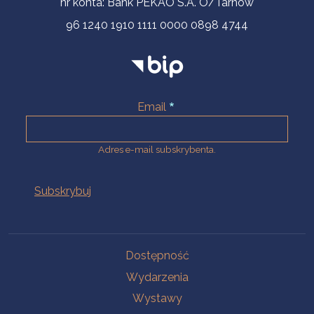
nr konta: Bank PEKAO S.A. O/Tarnów
96 1240 1910 1111 0000 0898 4744
Email
Adres e-mail subskrybenta.
Na skróty
Dostępność
Wydarzenia
Wystawy