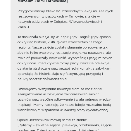
Muzeum Ziemi Tarnowskiej
Przygotowaliśmy blisko 80 różnorodnych lekcji muzealnych
realizowanych w placówkach w Tarnowie, a także w
naszych oddziałach w Dołędze, Wierzchosławicach i
Zalipiu.
To doskonała okazja, by w inspirujący i angażujący sposób
odkrywać historię, kulturę oraz dziedzictwo naszego
regionu. Nasze zajęcia zostały starannie opracowane tak,
aby nie tylko wspierały realizację programu nauczania, ale
również pobudzały ciekawość, wyobraźnię i pasję młodych
odkrywców. Interaktywne formy pracy, ciekawe prelekcje,
działania plastyczne oraz bezpośredni kontakt z zabytkami
sprawiają, że historia staje się fascynującą przygodą i
nauką poprzez doświadczenie.
Dziękujemy wszystkim nauczycielom za codzienne
zaangażowanie w rozwijanie zainteresowań swoich
uczniów oraz wspólne odkrywanie świata pełnego wiedzy i
inspiracji. Mamy nadzieję, że nasze lekcje muzealne będą
wartościowym wsparciem w Waszej pracy dydaktycznej.
Opinie uczestników mówią same za siebie:
„Byliśmy – świetne zajęcia, prelekcja, przebieranki, zajęcia
plastyczne. Dzieci były zachwycone, dziękujemy!”