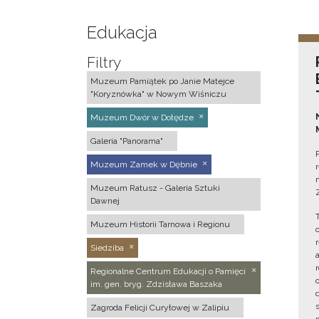
Edukacja
Filtry
Muzeum Pamiątek po Janie Matejce
"Koryznówka" w Nowym Wiśniczu
Muzeum Dwór w Dołędze
Galeria "Panorama"
Muzeum Zamek w Dębnie
Muzeum Ratusz - Galeria Sztuki
Dawnej
Muzeum Historii Tarnowa i Regionu
Siedziba
Regionalne Centrum Edukacji o Pamięci
im. gen. bryg. Zdzisława Baszaka
Zagroda Felicji Curyłowej w Zalipiu