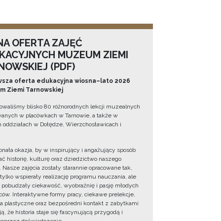
NA OFERTA ZAJĘĆ
KACYJNYCH MUZEUM ZIEMI
NOWSKIEJ (PDF)
sza oferta edukacyjna wiosna–lato 2026
 Ziemi Tarnowskiej
owaliśmy blisko 80 różnorodnych lekcji muzealnych
wanych w placówkach w Tarnowie, a także w
 oddziałach w Dołędze, Wierzchosławicach i
onała okazja, by w inspirujący i angażujący sposób
ć historię, kulturę oraz dziedzictwo naszego
. Nasze zajęcia zostały starannie opracowane tak,
 tylko wspierały realizację programu nauczania, ale
 pobudzały ciekawość, wyobraźnię i pasję młodych
ów. Interaktywne formy pracy, ciekawe prelekcje,
ia plastyczne oraz bezpośredni kontakt z zabytkami
ą, że historia staje się fascynującą przygodą i