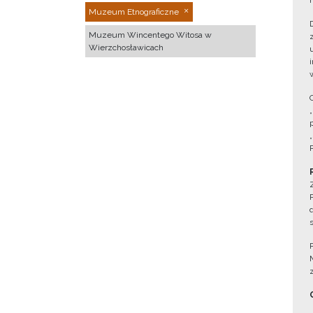
Muzeum Etnograficzne
Muzeum Wincentego Witosa w
Wierzchosławicach