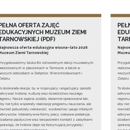
PEŁNA OFERTA ZAJĘĆ
PEŁ
EDUKACYJNYCH MUZEUM ZIEMI
EDU
TARNOWSKIEJ (PDF)
TAR
Najnowsza oferta edukacyjna wiosna–lato 2026
Najnow
Muzeum Ziemi Tarnowskiej
Muzeum
Przygotowaliśmy blisko 80 różnorodnych lekcji muzealnych
Przygot
realizowanych w placówkach w Tarnowie, a także w
realizo
naszych oddziałach w Dołędze, Wierzchosławicach i
naszych
Zalipiu.
Zalipiu.
To doskonała okazja, by w inspirujący i angażujący sposób
To dosk
odkrywać historię, kulturę oraz dziedzictwo naszego
odkrywa
regionu. Nasze zajęcia zostały starannie opracowane tak,
regionu
aby nie tylko wspierały realizację programu nauczania, ale
aby nie
również pobudzały ciekawość, wyobraźnię i pasję młodych
również
odkrywców. Interaktywne formy pracy, ciekawe prelekcje,
odkrywc
działania plastyczne oraz bezpośredni kontakt z zabytkami
działan
sprawiają, że historia staje się fascynującą przygodą i
sprawiaj