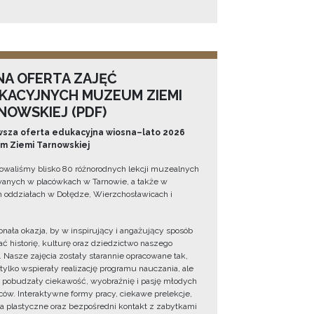
NA OFERTA ZAJĘĆ
KACYJNYCH MUZEUM ZIEMI
NOWSKIEJ (PDF)
sza oferta edukacyjna wiosna–lato 2026
 Ziemi Tarnowskiej
owaliśmy blisko 80 różnorodnych lekcji muzealnych
wanych w placówkach w Tarnowie, a także w
 oddziałach w Dołędze, Wierzchosławicach i
onała okazja, by w inspirujący i angażujący sposób
ć historię, kulturę oraz dziedzictwo naszego
. Nasze zajęcia zostały starannie opracowane tak,
 tylko wspierały realizację programu nauczania, ale
 pobudzały ciekawość, wyobraźnię i pasję młodych
ów. Interaktywne formy pracy, ciekawe prelekcje,
ia plastyczne oraz bezpośredni kontakt z zabytkami