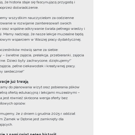
ą, że historia staje się fascynującą przygodą i
oprzez doświadczenie.
jemy wszystkim nauczycielom za codzienne
owanie w rozwijanie zainteresowań swoich
 oraz wspólne odkrywanie świata pełnego wiedzy i
cji. Mamy nadzieję, że nasze lekcje muzealne będą
iowym wsparciem w Waszej pracy dydaktycznej.
uczestników mówią same za siebie:
 – świetne zajęcia, prelekcja, przebieranki, zajęcia
zne. Dzieci były zachwycone, dziękujemy!”
zajęcia, pełne ciekawostek i kreatywnej pracy.
y serdecznie!”
acje już trwają
amy do planowania wizyt oraz pobierania plików
ełną ofertą edukacyjną i lekcjami muzealnymi –
a jest również skrócona wersja oferty bez
łowych opisów.
ormujemy, że z dniem 1 grudnia 2025 r. oddział
 Zamek w Dębnie jest zamknięty dla
jących.
ie z nami świat pełen historii!