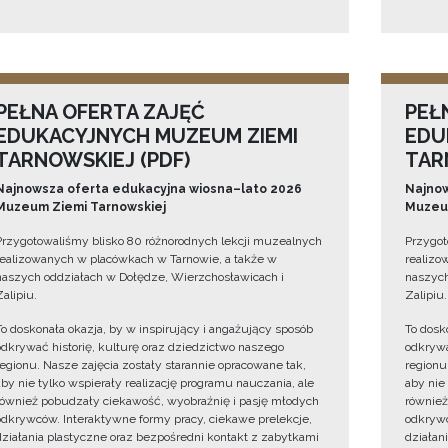
PEŁNA OFERTA ZAJĘĆ
PEŁ
EDUKACYJNYCH MUZEUM ZIEMI
EDU
TARNOWSKIEJ (PDF)
TAR
Najnowsza oferta edukacyjna wiosna–lato 2026
Najnow
Muzeum Ziemi Tarnowskiej
Muzeum
Przygotowaliśmy blisko 80 różnorodnych lekcji muzealnych
Przygot
realizowanych w placówkach w Tarnowie, a także w
realizo
naszych oddziałach w Dołędze, Wierzchosławicach i
naszych
Zalipiu.
Zalipiu.
To doskonała okazja, by w inspirujący i angażujący sposób
To dosk
odkrywać historię, kulturę oraz dziedzictwo naszego
odkrywa
regionu. Nasze zajęcia zostały starannie opracowane tak,
regionu
aby nie tylko wspierały realizację programu nauczania, ale
aby nie
również pobudzały ciekawość, wyobraźnię i pasję młodych
również
odkrywców. Interaktywne formy pracy, ciekawe prelekcje,
odkrywc
działania plastyczne oraz bezpośredni kontakt z zabytkami
działan