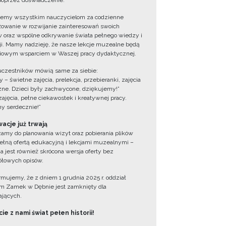
oprzez doświadczenie.
jemy wszystkim nauczycielom za codzienne
owanie w rozwijanie zainteresowań swoich
 oraz wspólne odkrywanie świata pełnego wiedzy i
cji. Mamy nadzieję, że nasze lekcje muzealne będą
iowym wsparciem w Waszej pracy dydaktycznej.
uczestników mówią same za siebie:
 – świetne zajęcia, prelekcja, przebieranki, zajęcia
zne. Dzieci były zachwycone, dziękujemy!”
zajęcia, pełne ciekawostek i kreatywnej pracy.
y serdecznie!”
acje już trwają
amy do planowania wizyt oraz pobierania plików
ełną ofertą edukacyjną i lekcjami muzealnymi –
a jest również skrócona wersja oferty bez
łowych opisów.
ormujemy, że z dniem 1 grudnia 2025 r. oddział
 Zamek w Dębnie jest zamknięty dla
jących.
ie z nami świat pełen historii!