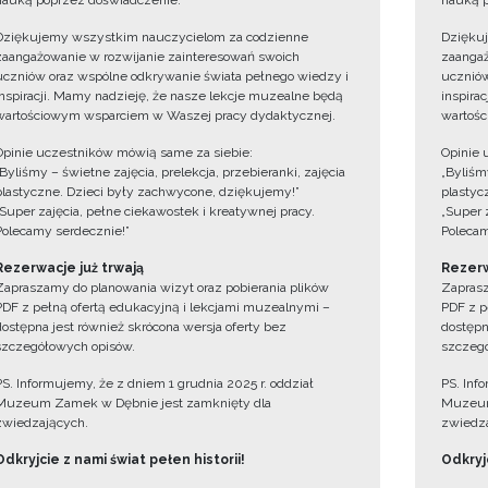
nauką poprzez doświadczenie.
nauką p
Dziękujemy wszystkim nauczycielom za codzienne
Dzięku
zaangażowanie w rozwijanie zainteresowań swoich
zaangaż
uczniów oraz wspólne odkrywanie świata pełnego wiedzy i
uczniów
inspiracji. Mamy nadzieję, że nasze lekcje muzealne będą
inspira
wartościowym wsparciem w Waszej pracy dydaktycznej.
wartośc
Opinie uczestników mówią same za siebie:
Opinie 
„Byliśmy – świetne zajęcia, prelekcja, przebieranki, zajęcia
„Byliśmy
plastyczne. Dzieci były zachwycone, dziękujemy!”
plastyc
„Super zajęcia, pełne ciekawostek i kreatywnej pracy.
„Super 
Polecamy serdecznie!”
Polecam
Rezerwacje już trwają
Rezerw
Zapraszamy do planowania wizyt oraz pobierania plików
Zaprasz
PDF z pełną ofertą edukacyjną i lekcjami muzealnymi –
PDF z p
dostępna jest również skrócona wersja oferty bez
dostępn
szczegółowych opisów.
szczegó
PS. Informujemy, że z dniem 1 grudnia 2025 r. oddział
PS. Inf
Muzeum Zamek w Dębnie jest zamknięty dla
Muzeum
zwiedzających.
zwiedza
Odkryjcie z nami świat pełen historii!
Odkryjc