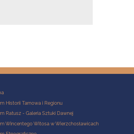
ba
 Historii Tarnowa i Regionu
 Ratusz - Galeria Sztuki Dawnej
m Wincentego Witosa w Wierzchosławicach
m Etnograficzne