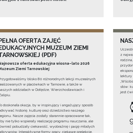
PEŁNA OFERTA ZAJĘĆ
NAS
EDUKACYJNYCH MUZEUM ZIEMI
Uczestn
TARNOWSKIEJ (PDF)
z najwa
rodzina
Najnowsza oferta edukacyjna wiosna–lato 2026
przydom
Muzeum Ziemi Tarnowskiej
ekspona
lektury
Przygotowaliśmy blisko 80 różnorodnych lekcji muzealnych
„Wścibs
realizowanych w placówkach w Tarnowie, a także w
słów: k
naszych oddziałach w Dołędze, Wierzchosławicach i
jest ćw
Zalipiu.
To doskonała okazja, by w inspirujący i angażujący sposób
odkrywać historię, kulturę oraz dziedzictwo naszego
regionu. Nasze zajęcia zostały starannie opracowane tak,
aby nie tylko wspierały realizację programu nauczania, ale
również pobudzały ciekawość, wyobraźnię i pasję młodych
odkrywców. Interaktywne formy pracy, ciekawe prelekcje,