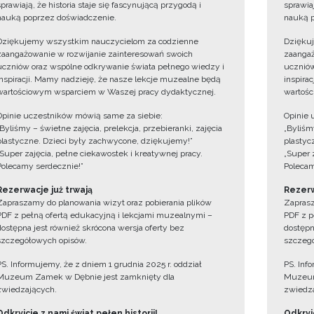
sprawiają, że historia staje się fascynującą przygodą i
sprawiaj
nauką poprzez doświadczenie.
nauką p
Dziękujemy wszystkim nauczycielom za codzienne
Dzięku
zaangażowanie w rozwijanie zainteresowań swoich
zaangaż
uczniów oraz wspólne odkrywanie świata pełnego wiedzy i
uczniów
inspiracji. Mamy nadzieję, że nasze lekcje muzealne będą
inspira
wartościowym wsparciem w Waszej pracy dydaktycznej.
wartośc
Opinie uczestników mówią same za siebie:
Opinie 
„Byliśmy – świetne zajęcia, prelekcja, przebieranki, zajęcia
„Byliśmy
plastyczne. Dzieci były zachwycone, dziękujemy!”
plastyc
„Super zajęcia, pełne ciekawostek i kreatywnej pracy.
„Super 
Polecamy serdecznie!”
Polecam
Rezerwacje już trwają
Rezerw
Zapraszamy do planowania wizyt oraz pobierania plików
Zaprasz
PDF z pełną ofertą edukacyjną i lekcjami muzealnymi –
PDF z p
dostępna jest również skrócona wersja oferty bez
dostępn
szczegółowych opisów.
szczegó
PS. Informujemy, że z dniem 1 grudnia 2025 r. oddział
PS. Inf
Muzeum Zamek w Dębnie jest zamknięty dla
Muzeum
zwiedzających.
zwiedza
Odkryjcie z nami świat pełen historii!
Odkryjc