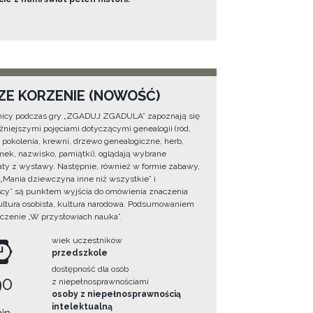
ZE KORZENIE (NOWOŚĆ)
icy podczas gry „ZGADUJ ZGADULA” zapoznają się
żniejszymi pojęciami dotyczącymi genealogii (ród,
, pokolenia, krewni, drzewo genealogiczne, herb,
ek, nazwisko, pamiątki), oglądają wybrane
ty z wystawy. Następnie, również w formie zabawy,
 „Mania dziewczyna inne niż wszystkie” i
cy” są punktem wyjścia do omówienia znaczenia
ultura osobista, kultura narodowa. Podsumowaniem
iczenie „W przysłowiach nauka”.
wiek uczestników
przedszkole
dostępność dla osób
90
z niepełnosprawnościami
osoby z niepełnosprawnością
intelektualną