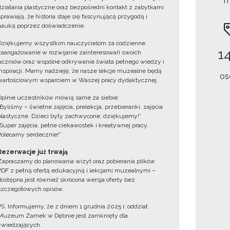
m
działania plastyczne oraz bezpośredni kontakt z zabytkami
sprawiają, że historia staje się fascynującą przygodą i
nauką poprzez doświadczenie.
Dziękujemy wszystkim nauczycielom za codzienne
14
zaangażowanie w rozwijanie zainteresowań swoich
uczniów oraz wspólne odkrywanie świata pełnego wiedzy i
inspiracji. Mamy nadzieję, że nasze lekcje muzealne będą
os
wartościowym wsparciem w Waszej pracy dydaktycznej.
Opinie uczestników mówią same za siebie:
„Byliśmy – świetne zajęcia, prelekcja, przebieranki, zajęcia
plastyczne. Dzieci były zachwycone, dziękujemy!”
„Super zajęcia, pełne ciekawostek i kreatywnej pracy.
Polecamy serdecznie!”
Rezerwacje już trwają
Zapraszamy do planowania wizyt oraz pobierania plików
PDF z pełną ofertą edukacyjną i lekcjami muzealnymi –
dostępna jest również skrócona wersja oferty bez
szczegółowych opisów.
PS. Informujemy, że z dniem 1 grudnia 2025 r. oddział
Muzeum Zamek w Dębnie jest zamknięty dla
zwiedzających.