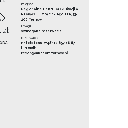
in.
miejsce
Regionalne Centrum Edukacji o
Pamięci, ul. Mościckiego 27a, 33-
100 Tarnów
uwagi
 zł
wymagana rezerwacja
rezerwacja
oba
nr telefonu: (+48) 14 657 18 67
lub mail:
rceop@muzeum.tarnow.pl