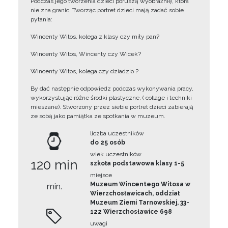
Podczas jego tworzenia dzieci poruszą wyobraźnię, która
nie zna granic. Tworząc portret dzieci mają zadać sobie
pytania:
Wincenty Witos, kolega z klasy czy miły pan?
Wincenty Witos, Wincenty czy Wicek?
Wincenty Witos, kolega czy dziadzio ?
By dać następnie odpowiedz podczas wykonywania pracy,
wykorzystując różne środki plastyczne, ( collage i techniki
mieszane). Stworzony przez siebie portret dzieci zabierają
ze sobą jako pamiątka ze spotkania w muzeum.
liczba uczestników
do 25 osób
wiek uczestników
120 min
szkoła podstawowa klasy 1-5
miejsce
Muzeum Wincentego Witosa w
min.
Wierzchosławicach, oddział
Muzeum Ziemi Tarnowskiej, 33-
122 Wierzchosławice 698
uwagi