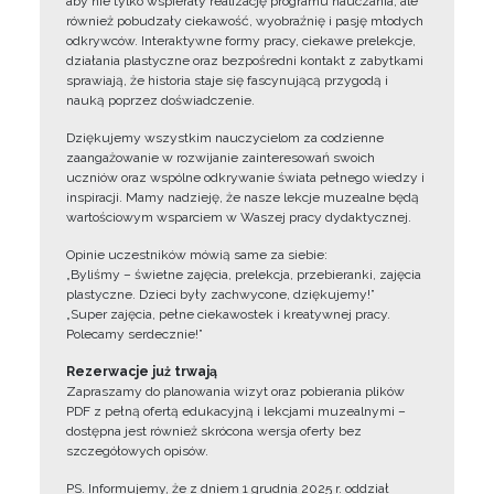
aby nie tylko wspierały realizację programu nauczania, ale
również pobudzały ciekawość, wyobraźnię i pasję młodych
odkrywców. Interaktywne formy pracy, ciekawe prelekcje,
działania plastyczne oraz bezpośredni kontakt z zabytkami
sprawiają, że historia staje się fascynującą przygodą i
nauką poprzez doświadczenie.
Dziękujemy wszystkim nauczycielom za codzienne
zaangażowanie w rozwijanie zainteresowań swoich
uczniów oraz wspólne odkrywanie świata pełnego wiedzy i
inspiracji. Mamy nadzieję, że nasze lekcje muzealne będą
wartościowym wsparciem w Waszej pracy dydaktycznej.
Opinie uczestników mówią same za siebie:
„Byliśmy – świetne zajęcia, prelekcja, przebieranki, zajęcia
plastyczne. Dzieci były zachwycone, dziękujemy!”
„Super zajęcia, pełne ciekawostek i kreatywnej pracy.
Polecamy serdecznie!”
Rezerwacje już trwają
Zapraszamy do planowania wizyt oraz pobierania plików
PDF z pełną ofertą edukacyjną i lekcjami muzealnymi –
dostępna jest również skrócona wersja oferty bez
szczegółowych opisów.
PS. Informujemy, że z dniem 1 grudnia 2025 r. oddział