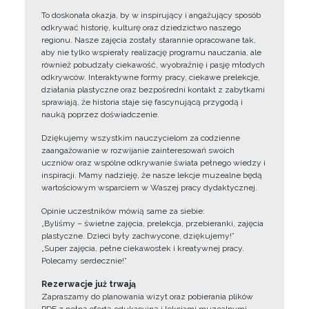
To doskonała okazja, by w inspirujący i angażujący sposób
odkrywać historię, kulturę oraz dziedzictwo naszego
regionu. Nasze zajęcia zostały starannie opracowane tak,
aby nie tylko wspierały realizację programu nauczania, ale
również pobudzały ciekawość, wyobraźnię i pasję młodych
odkrywców. Interaktywne formy pracy, ciekawe prelekcje,
działania plastyczne oraz bezpośredni kontakt z zabytkami
sprawiają, że historia staje się fascynującą przygodą i
nauką poprzez doświadczenie.
Dziękujemy wszystkim nauczycielom za codzienne
zaangażowanie w rozwijanie zainteresowań swoich
uczniów oraz wspólne odkrywanie świata pełnego wiedzy i
inspiracji. Mamy nadzieję, że nasze lekcje muzealne będą
wartościowym wsparciem w Waszej pracy dydaktycznej.
Opinie uczestników mówią same za siebie:
„Byliśmy – świetne zajęcia, prelekcja, przebieranki, zajęcia
plastyczne. Dzieci były zachwycone, dziękujemy!”
„Super zajęcia, pełne ciekawostek i kreatywnej pracy.
Polecamy serdecznie!”
Rezerwacje już trwają
Zapraszamy do planowania wizyt oraz pobierania plików