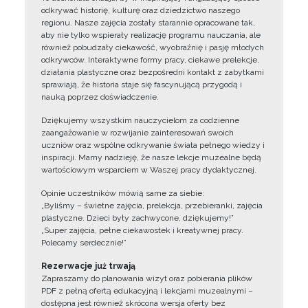
odkrywać historię, kulturę oraz dziedzictwo naszego
regionu. Nasze zajęcia zostały starannie opracowane tak,
aby nie tylko wspierały realizację programu nauczania, ale
również pobudzały ciekawość, wyobraźnię i pasję młodych
odkrywców. Interaktywne formy pracy, ciekawe prelekcje,
działania plastyczne oraz bezpośredni kontakt z zabytkami
sprawiają, że historia staje się fascynującą przygodą i
nauką poprzez doświadczenie.
Dziękujemy wszystkim nauczycielom za codzienne
zaangażowanie w rozwijanie zainteresowań swoich
uczniów oraz wspólne odkrywanie świata pełnego wiedzy i
inspiracji. Mamy nadzieję, że nasze lekcje muzealne będą
wartościowym wsparciem w Waszej pracy dydaktycznej.
Opinie uczestników mówią same za siebie:
„Byliśmy – świetne zajęcia, prelekcja, przebieranki, zajęcia
plastyczne. Dzieci były zachwycone, dziękujemy!”
„Super zajęcia, pełne ciekawostek i kreatywnej pracy.
Polecamy serdecznie!”
Rezerwacje już trwają
Zapraszamy do planowania wizyt oraz pobierania plików
PDF z pełną ofertą edukacyjną i lekcjami muzealnymi –
dostępna jest również skrócona wersja oferty bez