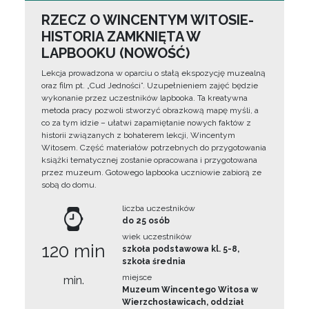
RZECZ O WINCENTYM WITOSIE-
HISTORIA ZAMKNIĘTA W
LAPBOOKU (NOWOŚĆ)
Lekcja prowadzona w oparciu o stałą ekspozycję muzealną
oraz film pt. „Cud Jedności”. Uzupełnieniem zajęć będzie
wykonanie przez uczestników lapbooka. Ta kreatywna
metoda pracy pozwoli stworzyć obrazkową mapę myśli, a
co za tym idzie – ułatwi zapamiętanie nowych faktów z
historii związanych z bohaterem lekcji, Wincentym
Witosem. Część materiałów potrzebnych do przygotowania
książki tematycznej zostanie opracowana i przygotowana
przez muzeum. Gotowego lapbooka uczniowie zabiorą ze
sobą do domu.
liczba uczestników
do 25 osób
wiek uczestników
120 min
szkoła podstawowa kl. 5-8,
szkoła średnia
miejsce
min.
Muzeum Wincentego Witosa w
Wierzchosławicach, oddział