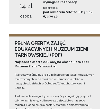
wymagana rezerwacja
14 zł
rezerwacja
pod numerem telefonu: (+48) 14
osoba
679 70 40
PEŁNA OFERTA ZAJĘĆ
EDUKACYJNYCH MUZEUM ZIEMI
TARNOWSKIEJ (PDF)
Najnowsza oferta edukacyjna wiosna–lato 2026
Muzeum Ziemi Tarnowskiej
Przygotowaliśmy blisko 80 różnorodnych lekcji muzealnych
realizowanych w placówkach w Tarnowie, a także w
naszych oddziałach w Dołędze, Wierzchosławicach i
Zalipiu.
To doskonała okazja, by w inspirujący i angażujący sposób
odkrywać historię, kulturę oraz dziedzictwo naszego
regionu. Nasze zajęcia zostały starannie opracowane tak,