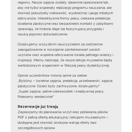
regionu. Nasze zajęcia zostały starannie opracowane tak,
aby nie tylko wspierały realizację programu nauczania, ale
również pobudzały ciekawość, wyobraźnię i pasję młodych
odkrywców. Interaktywne formy pracy, ciekawe prelekcje,
działania plastyczne oraz bezpośredni kontakt z zabytkami
sprawiają, że historia staje się fascynującą przygodą i
nauką poprzez doświadczenie.
Dziękujemy wszystkim nauczycielom za codzienne
zaangażowanie w rozwijanie zainteresowań swoich
uczniów oraz wspólne odkrywanie świata pełnego wiedzy i
inspiracji. Mamy nadzieję, że nasze lekcje muzealne będą
wartościowym wsparciem w Waszej pracy dydaktycznej.
Opinie uczestników mówią same za siebie:
„Byliśmy – świetne zajęcia, prelekcja, przebieranki, zajęcia
plastyczne. Dzieci były zachwycone, dziękujemy!”
„Super zajęcia, pełne ciekawostek i kreatywnej pracy.
Polecamy serdecznie!”
Rezerwacje już trwają
Zapraszamy do planowania wizyt oraz pobierania plików
PDF z pełną ofertą edukacyjną i lekcjami muzealnymi –
dostępna jest również skrócona wersja oferty bez
szczegółowych opisów.