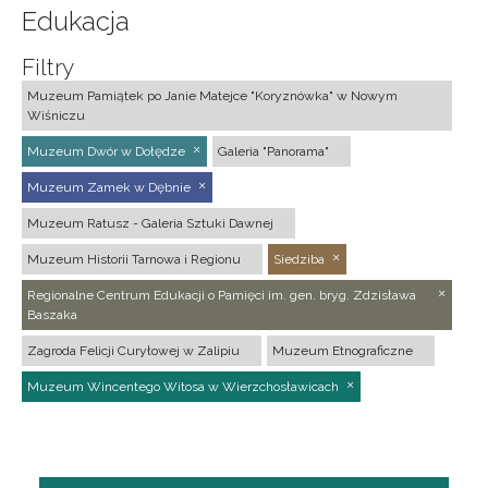
Edukacja
Filtry
Muzeum Pamiątek po Janie Matejce "Koryznówka" w Nowym
Wiśniczu
Muzeum Dwór w Dołędze
Galeria "Panorama"
Muzeum Zamek w Dębnie
Muzeum Ratusz - Galeria Sztuki Dawnej
Muzeum Historii Tarnowa i Regionu
Siedziba
Regionalne Centrum Edukacji o Pamięci im. gen. bryg. Zdzisława
Baszaka
Zagroda Felicji Curyłowej w Zalipiu
Muzeum Etnograficzne
Muzeum Wincentego Witosa w Wierzchosławicach