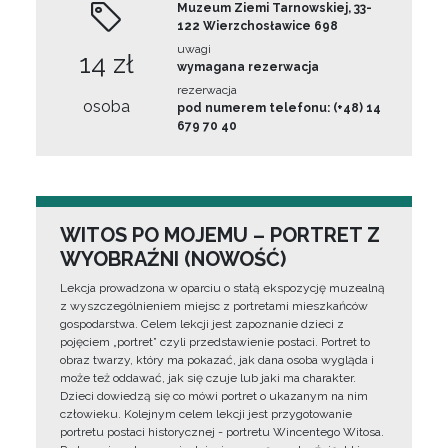
Muzeum Ziemi Tarnowskiej, 33-
122 Wierzchosławice 698
uwagi
14 zł
wymagana rezerwacja
rezerwacja
osoba
pod numerem telefonu: (+48) 14
679 70 40
WITOS PO MOJEMU – PORTRET Z
WYOBRAŹNI (NOWOŚĆ)
Lekcja prowadzona w oparciu o stałą ekspozycję muzealną
z wyszczególnieniem miejsc z portretami mieszkańców
gospodarstwa. Celem lekcji jest zapoznanie dzieci z
pojęciem „portret” czyli przedstawienie postaci. Portret to
obraz twarzy, który ma pokazać, jak dana osoba wygląda i
może też oddawać, jak się czuje lub jaki ma charakter.
Dzieci dowiedzą się co mówi portret o ukazanym na nim
człowieku. Kolejnym celem lekcji jest przygotowanie
portretu postaci historycznej - portretu Wincentego Witosa.