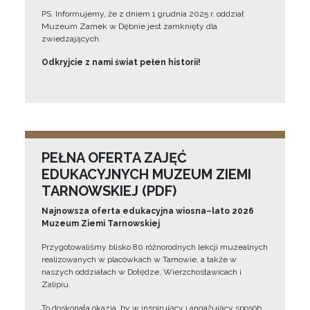
PS. Informujemy, że z dniem 1 grudnia 2025 r. oddział
Muzeum Zamek w Dębnie jest zamknięty dla
zwiedzających.
Odkryjcie z nami świat pełen historii!
PEŁNA OFERTA ZAJĘĆ
EDUKACYJNYCH MUZEUM ZIEMI
TARNOWSKIEJ (PDF)
Najnowsza oferta edukacyjna wiosna–lato 2026
Muzeum Ziemi Tarnowskiej
Przygotowaliśmy blisko 80 różnorodnych lekcji muzealnych
realizowanych w placówkach w Tarnowie, a także w
naszych oddziałach w Dołędze, Wierzchosławicach i
Zalipiu.
To doskonała okazja, by w inspirujący i angażujący sposób