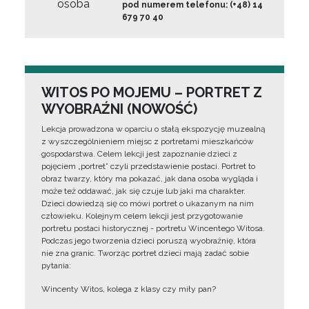
osoba
pod numerem telefonu: (+48) 14
679 70 40
WITOS PO MOJEMU – PORTRET Z
WYOBRAŹNI (NOWOŚĆ)
Lekcja prowadzona w oparciu o stałą ekspozycję muzealną
z wyszczególnieniem miejsc z portretami mieszkańców
gospodarstwa. Celem lekcji jest zapoznanie dzieci z
pojęciem „portret” czyli przedstawienie postaci. Portret to
obraz twarzy, który ma pokazać, jak dana osoba wygląda i
może też oddawać, jak się czuje lub jaki ma charakter.
Dzieci dowiedzą się co mówi portret o ukazanym na nim
człowieku. Kolejnym celem lekcji jest przygotowanie
portretu postaci historycznej - portretu Wincentego Witosa.
Podczas jego tworzenia dzieci poruszą wyobraźnię, która
nie zna granic. Tworząc portret dzieci mają zadać sobie
pytania:
Wincenty Witos, kolega z klasy czy miły pan?