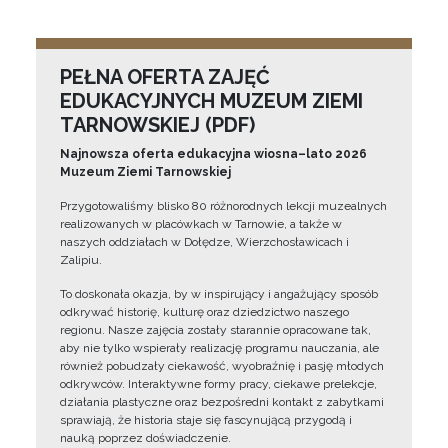
PEŁNA OFERTA ZAJĘĆ
EDUKACYJNYCH MUZEUM ZIEMI
TARNOWSKIEJ (PDF)
Najnowsza oferta edukacyjna wiosna–lato 2026
Muzeum Ziemi Tarnowskiej
Przygotowaliśmy blisko 80 różnorodnych lekcji muzealnych
realizowanych w placówkach w Tarnowie, a także w
naszych oddziałach w Dołędze, Wierzchosławicach i
Zalipiu.
To doskonała okazja, by w inspirujący i angażujący sposób
odkrywać historię, kulturę oraz dziedzictwo naszego
regionu. Nasze zajęcia zostały starannie opracowane tak,
aby nie tylko wspierały realizację programu nauczania, ale
również pobudzały ciekawość, wyobraźnię i pasję młodych
odkrywców. Interaktywne formy pracy, ciekawe prelekcje,
działania plastyczne oraz bezpośredni kontakt z zabytkami
sprawiają, że historia staje się fascynującą przygodą i
nauką poprzez doświadczenie.