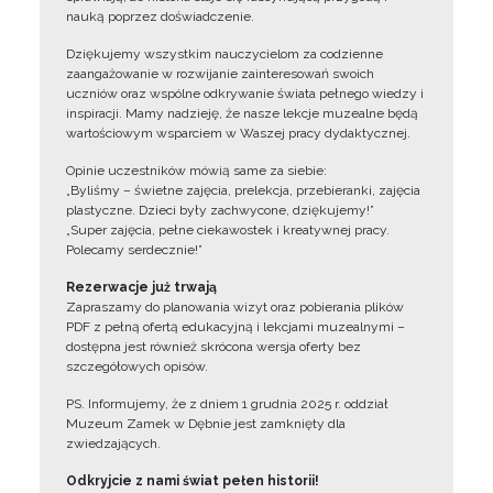
nauką poprzez doświadczenie.
Dziękujemy wszystkim nauczycielom za codzienne
zaangażowanie w rozwijanie zainteresowań swoich
uczniów oraz wspólne odkrywanie świata pełnego wiedzy i
inspiracji. Mamy nadzieję, że nasze lekcje muzealne będą
wartościowym wsparciem w Waszej pracy dydaktycznej.
Opinie uczestników mówią same za siebie:
„Byliśmy – świetne zajęcia, prelekcja, przebieranki, zajęcia
plastyczne. Dzieci były zachwycone, dziękujemy!”
„Super zajęcia, pełne ciekawostek i kreatywnej pracy.
Polecamy serdecznie!”
Rezerwacje już trwają
Zapraszamy do planowania wizyt oraz pobierania plików
PDF z pełną ofertą edukacyjną i lekcjami muzealnymi –
dostępna jest również skrócona wersja oferty bez
szczegółowych opisów.
PS. Informujemy, że z dniem 1 grudnia 2025 r. oddział
Muzeum Zamek w Dębnie jest zamknięty dla
zwiedzających.
Odkryjcie z nami świat pełen historii!