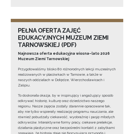
PEŁNA OFERTA ZAJĘĆ
EDUKACYJNYCH MUZEUM ZIEMI
TARNOWSKIEJ (PDF)
Najnowsza oferta edukacyjna wiosna–lato 2026
Muzeum Ziemi Tarnowskiej
Przygotowaliśmy blisko 80 różnorodnych lekcji muzealnych
realizowanych w placówkach w Tarnowie, a także w
naszych oddziałach w Dołędze, Wierzchosławicach i
Zalipiu.
To doskonała okazja, by w inspirujący i angażujący sposób
odkrywać historię, kulturę oraz dziedzictwo naszego
regionu. Nasze zajęcia zostały starannie opracowane tak,
aby nie tylko wspierały realizację programu nauczania, ale
również pobudzały ciekawość, wyobraźnię i pasję młodych
odkrywców. Interaktywne formy pracy, ciekawe prelekcje,
działania plastyczne oraz bezpośredni kontakt z zabytkami
sprawiają, że historia staje się fascynującą przygodą i