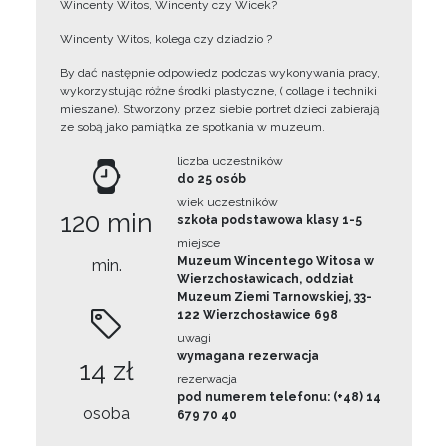
Wincenty Witos, Wincenty czy Wicek?
Wincenty Witos, kolega czy dziadzio ?
By dać następnie odpowiedz podczas wykonywania pracy,
wykorzystując różne środki plastyczne, ( collage i techniki
mieszane). Stworzony przez siebie portret dzieci zabierają
ze sobą jako pamiątka ze spotkania w muzeum.
liczba uczestników
do 25 osób
wiek uczestników
120 min
szkoła podstawowa klasy 1-5
miejsce
Muzeum Wincentego Witosa w
min.
Wierzchosławicach, oddział
Muzeum Ziemi Tarnowskiej, 33-
122 Wierzchosławice 698
uwagi
wymagana rezerwacja
14 zł
rezerwacja
pod numerem telefonu: (+48) 14
osoba
679 70 40