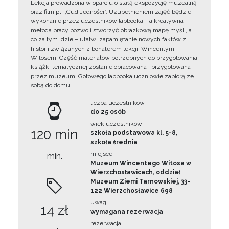
Lekcja prowadzona w oparciu o stałą ekspozycję muzealną
oraz film pt. „Cud Jedności”. Uzupełnieniem zajęć będzie
wykonanie przez uczestników lapbooka. Ta kreatywna
metoda pracy pozwoli stworzyć obrazkową mapę myśli, a
co za tym idzie – ułatwi zapamiętanie nowych faktów z
historii związanych z bohaterem lekcji, Wincentym
Witosem. Część materiałów potrzebnych do przygotowania
książki tematycznej zostanie opracowana i przygotowana
przez muzeum. Gotowego lapbooka uczniowie zabiorą ze
sobą do domu.
liczba uczestników
do 25 osób
wiek uczestników
120 min
szkoła podstawowa kl. 5-8,
szkoła średnia
miejsce
min.
Muzeum Wincentego Witosa w
Wierzchosławicach, oddział
Muzeum Ziemi Tarnowskiej, 33-
122 Wierzchosławice 698
uwagi
14 zł
wymagana rezerwacja
rezerwacja