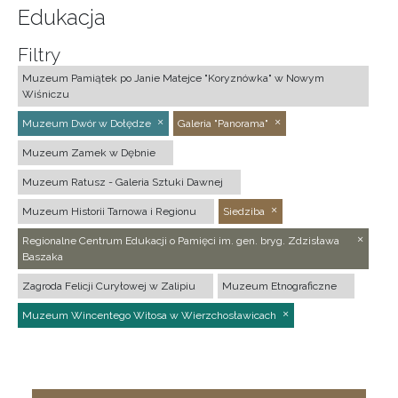
Edukacja
Filtry
Muzeum Pamiątek po Janie Matejce "Koryznówka" w Nowym
Wiśniczu
Muzeum Dwór w Dołędze
Galeria "Panorama"
Muzeum Zamek w Dębnie
Muzeum Ratusz - Galeria Sztuki Dawnej
Muzeum Historii Tarnowa i Regionu
Siedziba
Regionalne Centrum Edukacji o Pamięci im. gen. bryg. Zdzisława
Baszaka
Zagroda Felicji Curyłowej w Zalipiu
Muzeum Etnograficzne
Muzeum Wincentego Witosa w Wierzchosławicach