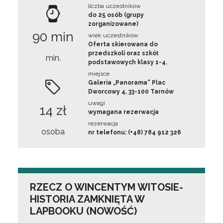
liczba uczestników
do 25 osób (grupy
zorganizowane)
90 min
wiek uczestników
Oferta skierowana do
przedszkoli oraz szkół
min.
podstawowych klasy 1-4.
miejsce
Galeria „Panorama” Plac
Dworcowy 4, 33-100 Tarnów
uwagi
14 zł
wymagana rezerwacja
rezerwacja
osoba
nr telefonu: (+48) 784 912 326
RZECZ O WINCENTYM WITOSIE-
HISTORIA ZAMKNIĘTA W
LAPBOOKU (NOWOŚĆ)