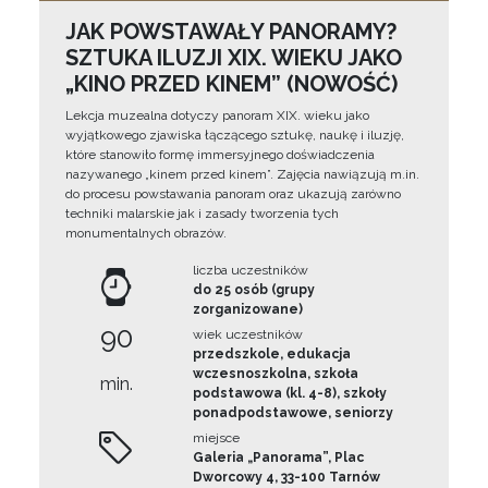
JAK POWSTAWAŁY PANORAMY?
SZTUKA ILUZJI XIX. WIEKU JAKO
„KINO PRZED KINEM” (NOWOŚĆ)
Lekcja muzealna dotyczy panoram XIX. wieku jako
wyjątkowego zjawiska łączącego sztukę, naukę i iluzję,
które stanowiło formę immersyjnego doświadczenia
nazywanego „kinem przed kinem”. Zajęcia nawiązują m.in.
do procesu powstawania panoram oraz ukazują zarówno
techniki malarskie jak i zasady tworzenia tych
monumentalnych obrazów.
liczba uczestników
do 25 osób (grupy
zorganizowane)
90
wiek uczestników
przedszkole, edukacja
wczesnoszkolna, szkoła
min.
podstawowa (kl. 4-8), szkoły
ponadpodstawowe, seniorzy
miejsce
Galeria „Panorama”, Plac
Dworcowy 4, 33-100 Tarnów