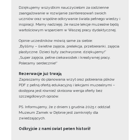
Dziękujemy wszystkim nauczycielom za codzienne
zaangażowanie w rozwijanie zainteresowań swoich
uczniów oraz wspólne odkrywanie świata pełnego wiedzy i
inspiracji. Mamy nadzieję, że nasze lekcje muzealne będą
wartościowym wsparciem w Waszej pracy dydaktycznej.
Opinie uczestników mówią same za siebie:
„Byliśmy – świetne zajęcia, prelekcja, przebieranki, zajęcia
plastyczne. Dzieci były zachwycone, dziękujemy!”
„Super zajęcia, pełne ciekawostek i kreatywnej pracy.
Polecamy serdecznie!”
Rezerwacje już trwają
Zapraszamy do planowania wizyt oraz pobierania plików
PDF z pełną ofertą edukacyjną i lekcjami muzealnymi –
dostępna jest również skrócona wersja oferty bez
szczegółowych opisów.
PS. Informujemy, że z dniem 1 grudnia 2025 r. oddział
Muzeum Zamek w Dębnie jest zamknięty dla
zwiedzających.
Odkryjcie z nami świat pełen historii!