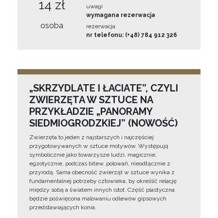
14 zł
uwagi
wymagana rezerwacja
osoba
rezerwacja
nr telefonu: (+48) 784 912 326
„SKRZYDLATE I ŁACIATE”, CZYLI
ZWIERZĘTA W SZTUCE NA
PRZYKŁADZIE „PANORAMY
SIEDMIOGRODZKIEJ” (NOWOŚĆ)
Zwierzęta to jeden z najstarszych i najczęściej
przygotowywanych w sztuce motywów. Występują
symbolicznie jako towarzysze ludzi, magicznie,
egzotycznie, podczas bitew, polowań, nieodłącznie z
przyrodą. Sama obecność zwierząt w sztuce wynika z
fundamentalnej potrzeby człowieka, by określić relację
między sobą a światem innych istot. Część plastyczna
będzie poświęcona malowaniu odlewów gipsowych
przedstawiających konia.