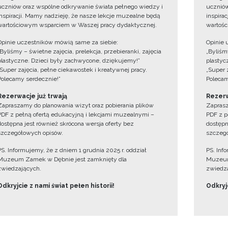
uczniów oraz wspólne odkrywanie świata pełnego wiedzy i
uczniów
inspiracji. Mamy nadzieję, że nasze lekcje muzealne będą
inspira
wartościowym wsparciem w Waszej pracy dydaktycznej.
wartośc
Opinie uczestników mówią same za siebie:
Opinie 
„Byliśmy – świetne zajęcia, prelekcja, przebieranki, zajęcia
„Byliśmy
plastyczne. Dzieci były zachwycone, dziękujemy!”
plastyc
„Super zajęcia, pełne ciekawostek i kreatywnej pracy.
„Super 
Polecamy serdecznie!”
Polecam
Rezerwacje już trwają
Rezerw
Zapraszamy do planowania wizyt oraz pobierania plików
Zaprasz
PDF z pełną ofertą edukacyjną i lekcjami muzealnymi –
PDF z p
dostępna jest również skrócona wersja oferty bez
dostępn
szczegółowych opisów.
szczegó
PS. Informujemy, że z dniem 1 grudnia 2025 r. oddział
PS. Inf
Muzeum Zamek w Dębnie jest zamknięty dla
Muzeum
zwiedzających.
zwiedza
Odkryjcie z nami świat pełen historii!
Odkryjc