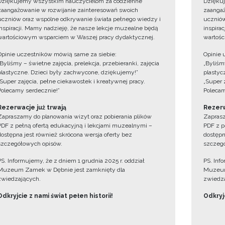
Dziękujemy wszystkim nauczycielom za codzienne
Dzięku
zaangażowanie w rozwijanie zainteresowań swoich
zaangaż
uczniów oraz wspólne odkrywanie świata pełnego wiedzy i
uczniów
inspiracji. Mamy nadzieję, że nasze lekcje muzealne będą
inspira
wartościowym wsparciem w Waszej pracy dydaktycznej.
wartośc
Opinie uczestników mówią same za siebie:
Opinie 
„Byliśmy – świetne zajęcia, prelekcja, przebieranki, zajęcia
„Byliśmy
plastyczne. Dzieci były zachwycone, dziękujemy!”
plastyc
„Super zajęcia, pełne ciekawostek i kreatywnej pracy.
„Super 
Polecamy serdecznie!”
Polecam
Rezerwacje już trwają
Rezerw
Zapraszamy do planowania wizyt oraz pobierania plików
Zaprasz
PDF z pełną ofertą edukacyjną i lekcjami muzealnymi –
PDF z p
dostępna jest również skrócona wersja oferty bez
dostępn
szczegółowych opisów.
szczegó
PS. Informujemy, że z dniem 1 grudnia 2025 r. oddział
PS. Inf
Muzeum Zamek w Dębnie jest zamknięty dla
Muzeum
zwiedzających.
zwiedza
Odkryjcie z nami świat pełen historii!
Odkryjc