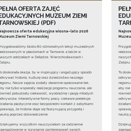
PEŁNA OFERTA ZAJĘĆ
PEŁ
EDUKACYJNYCH MUZEUM ZIEMI
EDU
TARNOWSKIEJ (PDF)
TAR
Najnowsza oferta edukacyjna wiosna–lato 2026
Najnow
Muzeum Ziemi Tarnowskiej
Muzeum
Przygotowaliśmy blisko 80 różnorodnych lekcji muzealnych
Przygot
realizowanych w placówkach w Tarnowie, a także w
realizo
naszych oddziałach w Dołędze, Wierzchosławicach i
naszych
Zalipiu.
Zalipiu.
To doskonała okazja, by w inspirujący i angażujący sposób
To dosk
odkrywać historię, kulturę oraz dziedzictwo naszego
odkrywa
regionu. Nasze zajęcia zostały starannie opracowane tak,
regionu
aby nie tylko wspierały realizację programu nauczania, ale
aby nie
również pobudzały ciekawość, wyobraźnię i pasję młodych
również
odkrywców. Interaktywne formy pracy, ciekawe prelekcje,
odkrywc
działania plastyczne oraz bezpośredni kontakt z zabytkami
działan
sprawiają, że historia staje się fascynującą przygodą i
sprawiaj
nauką poprzez doświadczenie.
nauką p
Dziękujemy wszystkim nauczycielom za codzienne
Dzięku
zaangażowanie w rozwijanie zainteresowań swoich
zaangaż