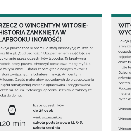
RZECZ O WINCENTYM WITOSIE-
WIT
HISTORIA ZAMKNIĘTA W
WYO
LAPBOOKU (NOWOŚĆ)
Lekcja 
z wyszc
Lekcja prowadzona w oparciu o stałą ekspozycję muzealną
gospoda
oraz film pt. „Cud Jedności”. Uzupełnieniem zajęć będzie
pojęciem
wykonanie przez uczestników lapbooka. Ta kreatywna
obraz t
metoda pracy pozwoli stworzyć obrazkową mapę myśli, a
może te
co za tym idzie – ułatwi zapamiętanie nowych faktów z
Dzieci 
historii związanych z bohaterem lekcji, Wincentym
człowie
Witosem. Część materiałów potrzebnych do przygotowania
portret
książki tematycznej zostanie opracowana i przygotowana
Podczas
przez muzeum. Gotowego lapbooka uczniowie zabiorą ze
nie zna
sobą do domu.
pytania:
liczba uczestników
Wincent
do 25 osób
wiek uczestników
Wincent
120 min
szkoła podstawowa kl. 5-8,
szkoła średnia
Wincent