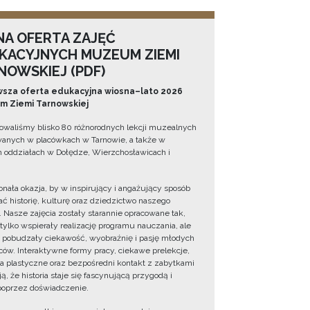
NA OFERTA ZAJĘĆ
KACYJNYCH MUZEUM ZIEMI
NOWSKIEJ (PDF)
sza oferta edukacyjna wiosna–lato 2026
 Ziemi Tarnowskiej
owaliśmy blisko 80 różnorodnych lekcji muzealnych
wanych w placówkach w Tarnowie, a także w
 oddziałach w Dołędze, Wierzchosławicach i
onała okazja, by w inspirujący i angażujący sposób
ć historię, kulturę oraz dziedzictwo naszego
. Nasze zajęcia zostały starannie opracowane tak,
 tylko wspierały realizację programu nauczania, ale
 pobudzały ciekawość, wyobraźnię i pasję młodych
ów. Interaktywne formy pracy, ciekawe prelekcje,
ia plastyczne oraz bezpośredni kontakt z zabytkami
ą, że historia staje się fascynującą przygodą i
oprzez doświadczenie.