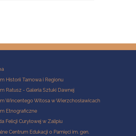
ba
 Historii Tarnowa i Regionu
 Ratusz - Galeria Sztuki Dawnej
m Wincentego Witosa w Wierzchosławicach
m Etnograficzne
a Felicji Curyłowej w Zalipiu
lne Centrum Edukacji o Pamięci im. gen.