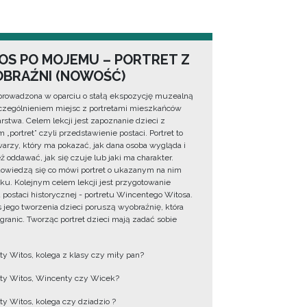
OS PO MOJEMU – PORTRET Z
BRAŹNI (NOWOŚĆ)
prowadzona w oparciu o stałą ekspozycję muzealną
zególnieniem miejsc z portretami mieszkańców
rstwa. Celem lekcji jest zapoznanie dzieci z
 „portret” czyli przedstawienie postaci. Portret to
warzy, który ma pokazać, jak dana osoba wygląda i
ż oddawać, jak się czuje lub jaki ma charakter.
dowiedzą się co mówi portret o ukazanym na nim
ku. Kolejnym celem lekcji jest przygotowanie
u postaci historycznej - portretu Wincentego Witosa.
 jego tworzenia dzieci poruszą wyobraźnię, która
 granic. Tworząc portret dzieci mają zadać sobie
y Witos, kolega z klasy czy miły pan?
y Witos, Wincenty czy Wicek?
y Witos, kolega czy dziadzio ?