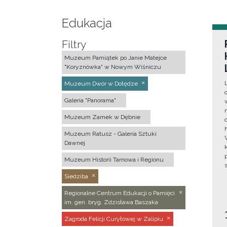
Edukacja
Filtry
Muzeum Pamiątek po Janie Matejce
"Koryznówka" w Nowym Wiśniczu
Muzeum Dwór w Dołędze
Galeria "Panorama"
Muzeum Zamek w Dębnie
Muzeum Ratusz - Galeria Sztuki
Dawnej
Muzeum Historii Tarnowa i Regionu
Siedziba
Regionalne Centrum Edukacji o Pamięci
im. gen. bryg. Zdzisława Baszaka
Zagroda Felicji Curyłowej w Zalipiu