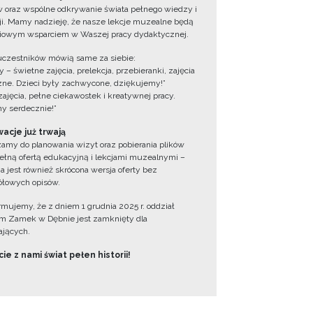
 oraz wspólne odkrywanie świata pełnego wiedzy i
cji. Mamy nadzieję, że nasze lekcje muzealne będą
iowym wsparciem w Waszej pracy dydaktycznej.
uczestników mówią same za siebie:
 – świetne zajęcia, prelekcja, przebieranki, zajęcia
zne. Dzieci były zachwycone, dziękujemy!”
zajęcia, pełne ciekawostek i kreatywnej pracy.
y serdecznie!”
acje już trwają
amy do planowania wizyt oraz pobierania plików
ełną ofertą edukacyjną i lekcjami muzealnymi –
a jest również skrócona wersja oferty bez
łowych opisów.
ormujemy, że z dniem 1 grudnia 2025 r. oddział
 Zamek w Dębnie jest zamknięty dla
jących.
ie z nami świat pełen historii!