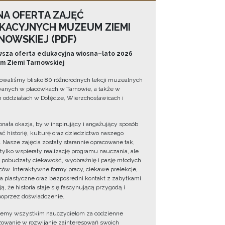
NA OFERTA ZAJĘĆ
KACYJNYCH MUZEUM ZIEMI
NOWSKIEJ (PDF)
sza oferta edukacyjna wiosna–lato 2026
 Ziemi Tarnowskiej
owaliśmy blisko 80 różnorodnych lekcji muzealnych
wanych w placówkach w Tarnowie, a także w
 oddziałach w Dołędze, Wierzchosławicach i
onała okazja, by w inspirujący i angażujący sposób
ć historię, kulturę oraz dziedzictwo naszego
. Nasze zajęcia zostały starannie opracowane tak,
 tylko wspierały realizację programu nauczania, ale
 pobudzały ciekawość, wyobraźnię i pasję młodych
ów. Interaktywne formy pracy, ciekawe prelekcje,
ia plastyczne oraz bezpośredni kontakt z zabytkami
ą, że historia staje się fascynującą przygodą i
oprzez doświadczenie.
jemy wszystkim nauczycielom za codzienne
owanie w rozwijanie zainteresowań swoich