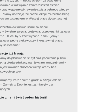
jemy wszystkim nauczycielom za codzienne
owanie w rozwijanie zainteresowań swoich
 oraz wspólne odkrywanie świata pełnego wiedzy i
cji. Mamy nadzieję, że nasze lekcje muzealne będą
iowym wsparciem w Waszej pracy dydaktycznej.
uczestników mówią same za siebie:
 – świetne zajęcia, prelekcja, przebieranki, zajęcia
zne. Dzieci były zachwycone, dziękujemy!”
zajęcia, pełne ciekawostek i kreatywnej pracy.
y serdecznie!”
acje już trwają
amy do planowania wizyt oraz pobierania plików
ełną ofertą edukacyjną i lekcjami muzealnymi –
a jest również skrócona wersja oferty bez
łowych opisów.
ormujemy, że z dniem 1 grudnia 2025 r. oddział
 Zamek w Dębnie jest zamknięty dla
jących.
ie z nami świat pełen historii!