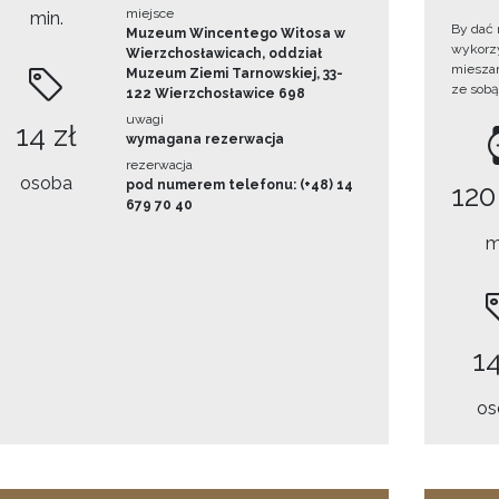
miejsce
min.
By dać 
Muzeum Wincentego Witosa w
wykorzys
Wierzchosławicach, oddział
mieszan
Muzeum Ziemi Tarnowskiej, 33-
ze sobą
122 Wierzchosławice 698
uwagi
14 zł
wymagana rezerwacja
rezerwacja
osoba
pod numerem telefonu: (+48) 14
120
679 70 40
m
14
os