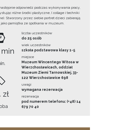
następnie odpowiedz podczas wykonywania pracy,
tując różne środki plastyczne, ( collage i techniki
e). Stworzony przez siebie portret dzieci zabierają
 jako pamiątka ze spotkania w muzeum.
liczba uczestników
do 25 osób
wiek uczestników
 min
szkoła podstawowa klasy 1-5
miejsce
Muzeum Wincentego Witosa w
in.
Wierzchosławicach, oddział
Muzeum Ziemi Tarnowskiej, 33-
122 Wierzchosławice 698
uwagi
wymagana rezerwacja
 zł
rezerwacja
pod numerem telefonu: (+48) 14
oba
679 70 40