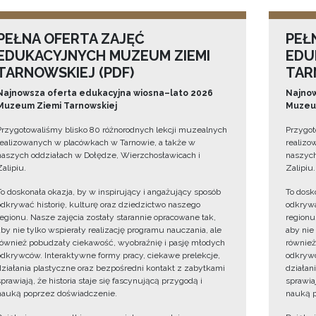
PEŁNA OFERTA ZAJĘĆ
PEŁ
EDUKACYJNYCH MUZEUM ZIEMI
EDU
TARNOWSKIEJ (PDF)
TAR
Najnowsza oferta edukacyjna wiosna–lato 2026
Najnow
Muzeum Ziemi Tarnowskiej
Muzeum
Przygotowaliśmy blisko 80 różnorodnych lekcji muzealnych
Przygot
realizowanych w placówkach w Tarnowie, a także w
realizo
naszych oddziałach w Dołędze, Wierzchosławicach i
naszych
Zalipiu.
Zalipiu.
To doskonała okazja, by w inspirujący i angażujący sposób
To dosk
odkrywać historię, kulturę oraz dziedzictwo naszego
odkrywa
regionu. Nasze zajęcia zostały starannie opracowane tak,
regionu
aby nie tylko wspierały realizację programu nauczania, ale
aby nie
również pobudzały ciekawość, wyobraźnię i pasję młodych
również
odkrywców. Interaktywne formy pracy, ciekawe prelekcje,
odkrywc
działania plastyczne oraz bezpośredni kontakt z zabytkami
działan
sprawiają, że historia staje się fascynującą przygodą i
sprawiaj
nauką poprzez doświadczenie.
nauką p