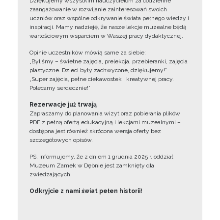
Dziękujemy wszystkim nauczycielom za codzienne
zaangażowanie w rozwijanie zainteresowań swoich
uczniów oraz wspólne odkrywanie świata pełnego wiedzy i
inspiracji. Mamy nadzieję, że nasze lekcje muzealne będą
wartościowym wsparciem w Waszej pracy dydaktycznej.
Opinie uczestników mówią same za siebie:
„Byliśmy – świetne zajęcia, prelekcja, przebieranki, zajęcia
plastyczne. Dzieci były zachwycone, dziękujemy!”
„Super zajęcia, pełne ciekawostek i kreatywnej pracy.
Polecamy serdecznie!”
Rezerwacje już trwają
Zapraszamy do planowania wizyt oraz pobierania plików
PDF z pełną ofertą edukacyjną i lekcjami muzealnymi –
dostępna jest również skrócona wersja oferty bez
szczegółowych opisów.
PS. Informujemy, że z dniem 1 grudnia 2025 r. oddział
Muzeum Zamek w Dębnie jest zamknięty dla
zwiedzających.
Odkryjcie z nami świat pełen historii!