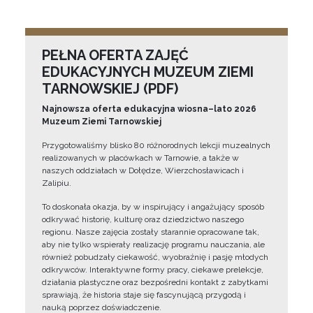
PEŁNA OFERTA ZAJĘĆ
EDUKACYJNYCH MUZEUM ZIEMI
TARNOWSKIEJ (PDF)
Najnowsza oferta edukacyjna wiosna–lato 2026
Muzeum Ziemi Tarnowskiej
Przygotowaliśmy blisko 80 różnorodnych lekcji muzealnych
realizowanych w placówkach w Tarnowie, a także w
naszych oddziałach w Dołędze, Wierzchosławicach i
Zalipiu.
To doskonała okazja, by w inspirujący i angażujący sposób
odkrywać historię, kulturę oraz dziedzictwo naszego
regionu. Nasze zajęcia zostały starannie opracowane tak,
aby nie tylko wspierały realizację programu nauczania, ale
również pobudzały ciekawość, wyobraźnię i pasję młodych
odkrywców. Interaktywne formy pracy, ciekawe prelekcje,
działania plastyczne oraz bezpośredni kontakt z zabytkami
sprawiają, że historia staje się fascynującą przygodą i
nauką poprzez doświadczenie.