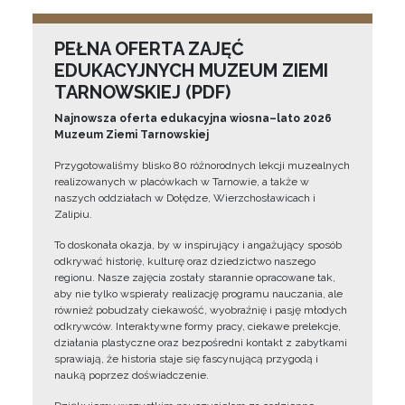
PEŁNA OFERTA ZAJĘĆ
EDUKACYJNYCH MUZEUM ZIEMI
TARNOWSKIEJ (PDF)
Najnowsza oferta edukacyjna wiosna–lato 2026
Muzeum Ziemi Tarnowskiej
Przygotowaliśmy blisko 80 różnorodnych lekcji muzealnych
realizowanych w placówkach w Tarnowie, a także w
naszych oddziałach w Dołędze, Wierzchosławicach i
Zalipiu.
To doskonała okazja, by w inspirujący i angażujący sposób
odkrywać historię, kulturę oraz dziedzictwo naszego
regionu. Nasze zajęcia zostały starannie opracowane tak,
aby nie tylko wspierały realizację programu nauczania, ale
również pobudzały ciekawość, wyobraźnię i pasję młodych
odkrywców. Interaktywne formy pracy, ciekawe prelekcje,
działania plastyczne oraz bezpośredni kontakt z zabytkami
sprawiają, że historia staje się fascynującą przygodą i
nauką poprzez doświadczenie.