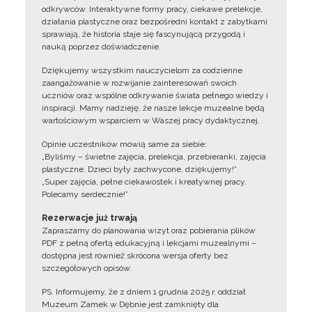
odkrywców. Interaktywne formy pracy, ciekawe prelekcje,
działania plastyczne oraz bezpośredni kontakt z zabytkami
sprawiają, że historia staje się fascynującą przygodą i
nauką poprzez doświadczenie.
Dziękujemy wszystkim nauczycielom za codzienne
zaangażowanie w rozwijanie zainteresowań swoich
uczniów oraz wspólne odkrywanie świata pełnego wiedzy i
inspiracji. Mamy nadzieję, że nasze lekcje muzealne będą
wartościowym wsparciem w Waszej pracy dydaktycznej.
Opinie uczestników mówią same za siebie:
„Byliśmy – świetne zajęcia, prelekcja, przebieranki, zajęcia
plastyczne. Dzieci były zachwycone, dziękujemy!”
„Super zajęcia, pełne ciekawostek i kreatywnej pracy.
Polecamy serdecznie!”
Rezerwacje już trwają
Zapraszamy do planowania wizyt oraz pobierania plików
PDF z pełną ofertą edukacyjną i lekcjami muzealnymi –
dostępna jest również skrócona wersja oferty bez
szczegółowych opisów.
PS. Informujemy, że z dniem 1 grudnia 2025 r. oddział
Muzeum Zamek w Dębnie jest zamknięty dla