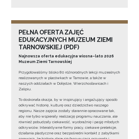
PEŁNA OFERTA ZAJĘĆ
EDUKACYJNYCH MUZEUM ZIEMI
TARNOWSKIEJ (PDF)
Najnowsza oferta edukacyjna wiosna–lato 2026
Muzeum Ziemi Tarnowskiej
Przygotowaliśmy blisko 80 różnorodnych lekcji muzealnych
realizowanych w placówkach w Tarnowie, a także w
naszych oddziałach w Dołędze, Wierzchosławicach i
Zalipiu.
To doskonała okazja, by w inspirujący i angażujący sposób
odkrywać historię, kulturę oraz dziedzictwo naszego
regionu. Nasze zajęcia zostały starannie opracowane tak,
aby nie tylko wspierały realizację programu nauczania, ale
również pobudzały ciekawość, wyobraźnię i pasję młodych
odkrywców. Interaktywne formy pracy, ciekawe prelekcje,
działania plastyczne oraz bezpośredni kontakt z zabytkami
sprawiają, że historia staje się fascynującą przygodą i