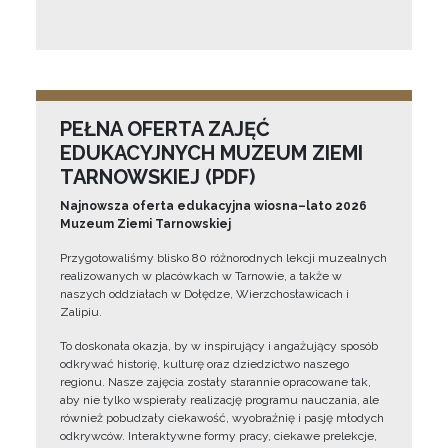
PEŁNA OFERTA ZAJĘĆ
EDUKACYJNYCH MUZEUM ZIEMI
TARNOWSKIEJ (PDF)
Najnowsza oferta edukacyjna wiosna–lato 2026
Muzeum Ziemi Tarnowskiej
Przygotowaliśmy blisko 80 różnorodnych lekcji muzealnych
realizowanych w placówkach w Tarnowie, a także w
naszych oddziałach w Dołędze, Wierzchosławicach i
Zalipiu.
To doskonała okazja, by w inspirujący i angażujący sposób
odkrywać historię, kulturę oraz dziedzictwo naszego
regionu. Nasze zajęcia zostały starannie opracowane tak,
aby nie tylko wspierały realizację programu nauczania, ale
również pobudzały ciekawość, wyobraźnię i pasję młodych
odkrywców. Interaktywne formy pracy, ciekawe prelekcje,