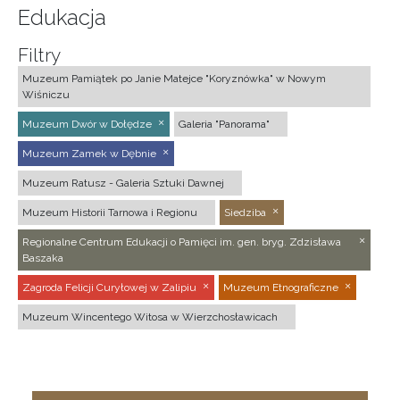
Edukacja
Filtry
Muzeum Pamiątek po Janie Matejce "Koryznówka" w Nowym
Wiśniczu
Muzeum Dwór w Dołędze
Galeria "Panorama"
Muzeum Zamek w Dębnie
Muzeum Ratusz - Galeria Sztuki Dawnej
Muzeum Historii Tarnowa i Regionu
Siedziba
Regionalne Centrum Edukacji o Pamięci im. gen. bryg. Zdzisława
Baszaka
Zagroda Felicji Curyłowej w Zalipiu
Muzeum Etnograficzne
Muzeum Wincentego Witosa w Wierzchosławicach