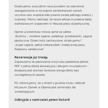
Dziękujemy wszystkim nauczycielom za codzienne
zaangażowanie w rozwijanie zainteresowań swoich
uczniów oraz wspólne odkrywanie świata pełnego wiedzy i
inspiracji. Mamy nadzieję, że nasze lekcje muzealne będą
wartościowym wsparciem w Waszej pracy dydaktycznej.
Opinie uczestników mówią same za siebie:
„Byliśmy – świetne zajęcia, prelekcja, przebieranki, zajęcia
plastyczne. Dzieci były zachwycone, dziękujemy!”
„Super zajęcia, pełne ciekawostek i kreatywnej pracy.
Polecamy serdecznie!”
Rezerwacje już trwają
Zapraszamy do planowania wizyt oraz pobierania plików
PDF z pełną ofertą edukacyjną i lekcjami muzealnymi –
dostępna jest również skrócona wersja oferty bez
szczegółowych opisów.
PS. Informujemy, że z dniem 1 grudnia 2025 r. oddział
Muzeum Zamek w Dębnie jest zamknięty dla
zwiedzających.
Odkryjcie z nami świat pełen historii!