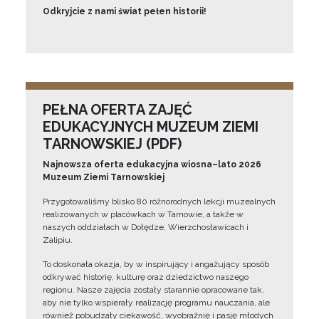
Odkryjcie z nami świat pełen historii!
PEŁNA OFERTA ZAJĘĆ
EDUKACYJNYCH MUZEUM ZIEMI
TARNOWSKIEJ (PDF)
Najnowsza oferta edukacyjna wiosna–lato 2026
Muzeum Ziemi Tarnowskiej
Przygotowaliśmy blisko 80 różnorodnych lekcji muzealnych
realizowanych w placówkach w Tarnowie, a także w
naszych oddziałach w Dołędze, Wierzchosławicach i
Zalipiu.
To doskonała okazja, by w inspirujący i angażujący sposób
odkrywać historię, kulturę oraz dziedzictwo naszego
regionu. Nasze zajęcia zostały starannie opracowane tak,
aby nie tylko wspierały realizację programu nauczania, ale
również pobudzały ciekawość, wyobraźnię i pasję młodych