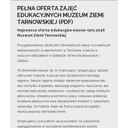
PEŁNA OFERTA ZAJĘĆ
EDUKACYJNYCH MUZEUM ZIEMI
TARNOWSKIEJ (PDF)
Najnowsza oferta edukacyjna wiosna–lato 2026
Muzeum Ziemi Tarnowskiej
Przygotowaliśmy blisko 80 różnorodnych lekcji muzealnych
realizowanych w placówkach w Tarnowie, a także w
naszych oddziałach w Dołędze, Wierzchosławicach i
Zalipiu.
To doskonała okazja, by w inspirujący i angażujący sposób
odkrywać historię, kulturę oraz dziedzictwo naszego
regionu. Nasze zajęcia zostały starannie opracowane tak,
aby nie tylko wspierały realizację programu nauczania, ale
również pobudzały ciekawość, wyobraźnię i pasję młodych
odkrywców. Interaktywne formy pracy, ciekawe prelekcje,
działania plastyczne oraz bezpośredni kontakt z zabytkami
sprawiają, że historia staje się fascynującą przygodą i
nauką poprzez doświadczenie.
Dziękujemy wszystkim nauczycielom za codzienne
zaangażowanie w rozwijanie zainteresowań swoich