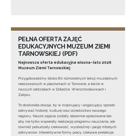
PEŁNA OFERTA ZAJĘĆ
EDUKACYJNYCH MUZEUM ZIEMI
TARNOWSKIEJ (PDF)
Najnowsza oferta edukacyjna wiosna–lato 2026
Muzeum Ziemi Tarnowskiej
Przygotowaliśmy blisko 80 różnorodnych lekcji muzealnych
realizowanych w placówkach w Tarnowie, a także w
naszych oddziałach w Dołędze, Wierzchosławicach i
Zalipiu.
To doskonała okazja, by w inspirujący i angażujący sposób
odkrywać historię, kulturę oraz dziedzictwo naszego
regionu. Nasze zajęcia zostały starannie opracowane tak,
aby nie tylko wspierały realizację programu nauczania, ale
również pobudzały ciekawość, wyobraźnię i pasję młodych
odkrywców. Interaktywne formy pracy, ciekawe prelekcje,