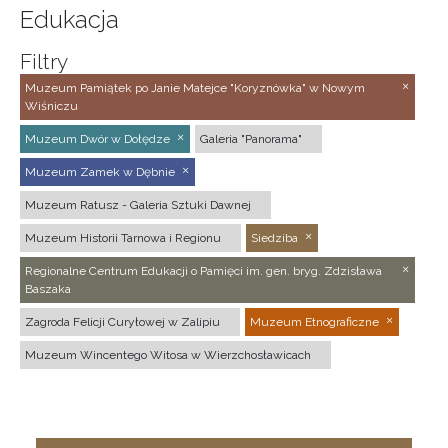
Edukacja
Filtry
Muzeum Pamiątek po Janie Matejce "Koryznówka" w Nowym
Wiśniczu
Muzeum Dwór w Dołędze
Galeria "Panorama"
Muzeum Zamek w Dębnie
Muzeum Ratusz - Galeria Sztuki Dawnej
Muzeum Historii Tarnowa i Regionu
Siedziba
Regionalne Centrum Edukacji o Pamięci im. gen. bryg. Zdzisława
Baszaka
Zagroda Felicji Curyłowej w Zalipiu
Muzeum Etnograficzne
Muzeum Wincentego Witosa w Wierzchosławicach