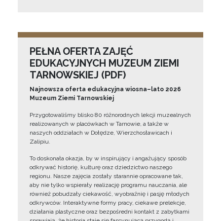
PEŁNA OFERTA ZAJĘĆ
EDUKACYJNYCH MUZEUM ZIEMI
TARNOWSKIEJ (PDF)
Najnowsza oferta edukacyjna wiosna–lato 2026
Muzeum Ziemi Tarnowskiej
Przygotowaliśmy blisko 80 różnorodnych lekcji muzealnych
realizowanych w placówkach w Tarnowie, a także w
naszych oddziałach w Dołędze, Wierzchosławicach i
Zalipiu.
To doskonała okazja, by w inspirujący i angażujący sposób
odkrywać historię, kulturę oraz dziedzictwo naszego
regionu. Nasze zajęcia zostały starannie opracowane tak,
aby nie tylko wspierały realizację programu nauczania, ale
również pobudzały ciekawość, wyobraźnię i pasję młodych
odkrywców. Interaktywne formy pracy, ciekawe prelekcje,
działania plastyczne oraz bezpośredni kontakt z zabytkami
sprawiają, że historia staje się fascynującą przygodą i