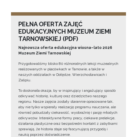
PEŁNA OFERTA ZAJĘĆ
EDUKACYJNYCH MUZEUM ZIEMI
TARNOWSKIEJ (PDF)
Najnowsza oferta edukacyjna wiosna–lato 2026
Muzeum Ziemi Tarnowskiej
Przygotowaliśmy blisko 80 różnorodnych lekcji muzealnych
realizowanych w placówkach w Tarnowie, a także w
naszych oddziałach w Dołędze, Wierzchosławicach i
Zalipiu.
To doskonała okazja, by w inspirujący i angażujący sposób
odkrywać historię, kulturę oraz dziedzictwo naszego
regionu. Nasze zajęcia zostały starannie opracowane tak,
aby nie tylko wspierały realizację programu nauczania, ale
również pobudzały ciekawość, wyobraźnię i pasję młodych
odkrywców. Interaktywne formy pracy, ciekawe prelekcje,
działania plastyczne oraz bezpośredni kontakt z zabytkami
sprawiają, że historia staje się fascynującą przygodą i
nauką poprzez doświadczenie.