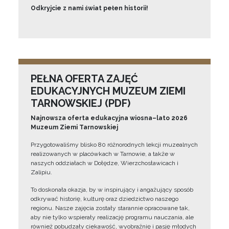
Odkryjcie z nami świat pełen historii!
PEŁNA OFERTA ZAJĘĆ
EDUKACYJNYCH MUZEUM ZIEMI
TARNOWSKIEJ (PDF)
Najnowsza oferta edukacyjna wiosna–lato 2026
Muzeum Ziemi Tarnowskiej
Przygotowaliśmy blisko 80 różnorodnych lekcji muzealnych
realizowanych w placówkach w Tarnowie, a także w
naszych oddziałach w Dołędze, Wierzchosławicach i
Zalipiu.
To doskonała okazja, by w inspirujący i angażujący sposób
odkrywać historię, kulturę oraz dziedzictwo naszego
regionu. Nasze zajęcia zostały starannie opracowane tak,
aby nie tylko wspierały realizację programu nauczania, ale
również pobudzały ciekawość, wyobraźnię i pasję młodych