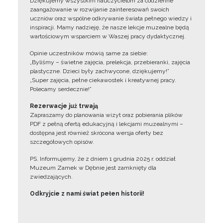
Dziękujemy wszystkim nauczycielom za codzienne
zaangażowanie w rozwijanie zainteresowań swoich
uczniów oraz wspólne odkrywanie świata pełnego wiedzy i
inspiracji. Mamy nadzieję, że nasze lekcje muzealne będą
wartościowym wsparciem w Waszej pracy dydaktycznej.
Opinie uczestników mówią same za siebie:
„Byliśmy – świetne zajęcia, prelekcja, przebieranki, zajęcia
plastyczne. Dzieci były zachwycone, dziękujemy!”
„Super zajęcia, pełne ciekawostek i kreatywnej pracy.
Polecamy serdecznie!”
Rezerwacje już trwają
Zapraszamy do planowania wizyt oraz pobierania plików
PDF z pełną ofertą edukacyjną i lekcjami muzealnymi –
dostępna jest również skrócona wersja oferty bez
szczegółowych opisów.
PS. Informujemy, że z dniem 1 grudnia 2025 r. oddział
Muzeum Zamek w Dębnie jest zamknięty dla
zwiedzających.
Odkryjcie z nami świat pełen historii!