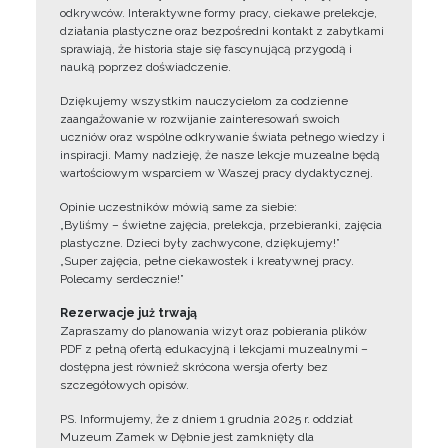
odkrywców. Interaktywne formy pracy, ciekawe prelekcje,
działania plastyczne oraz bezpośredni kontakt z zabytkami
sprawiają, że historia staje się fascynującą przygodą i
nauką poprzez doświadczenie.
Dziękujemy wszystkim nauczycielom za codzienne
zaangażowanie w rozwijanie zainteresowań swoich
uczniów oraz wspólne odkrywanie świata pełnego wiedzy i
inspiracji. Mamy nadzieję, że nasze lekcje muzealne będą
wartościowym wsparciem w Waszej pracy dydaktycznej.
Opinie uczestników mówią same za siebie:
„Byliśmy – świetne zajęcia, prelekcja, przebieranki, zajęcia
plastyczne. Dzieci były zachwycone, dziękujemy!”
„Super zajęcia, pełne ciekawostek i kreatywnej pracy.
Polecamy serdecznie!”
Rezerwacje już trwają
Zapraszamy do planowania wizyt oraz pobierania plików
PDF z pełną ofertą edukacyjną i lekcjami muzealnymi –
dostępna jest również skrócona wersja oferty bez
szczegółowych opisów.
PS. Informujemy, że z dniem 1 grudnia 2025 r. oddział
Muzeum Zamek w Dębnie jest zamknięty dla