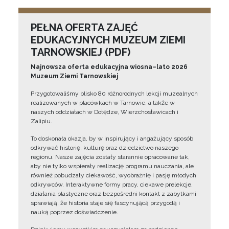
PEŁNA OFERTA ZAJĘĆ
EDUKACYJNYCH MUZEUM ZIEMI
TARNOWSKIEJ (PDF)
Najnowsza oferta edukacyjna wiosna–lato 2026
Muzeum Ziemi Tarnowskiej
Przygotowaliśmy blisko 80 różnorodnych lekcji muzealnych
realizowanych w placówkach w Tarnowie, a także w
naszych oddziałach w Dołędze, Wierzchosławicach i
Zalipiu.
To doskonała okazja, by w inspirujący i angażujący sposób
odkrywać historię, kulturę oraz dziedzictwo naszego
regionu. Nasze zajęcia zostały starannie opracowane tak,
aby nie tylko wspierały realizację programu nauczania, ale
również pobudzały ciekawość, wyobraźnię i pasję młodych
odkrywców. Interaktywne formy pracy, ciekawe prelekcje,
działania plastyczne oraz bezpośredni kontakt z zabytkami
sprawiają, że historia staje się fascynującą przygodą i
nauką poprzez doświadczenie.