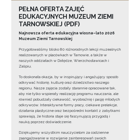
PEŁNA OFERTA ZAJĘĆ
EDUKACYJNYCH MUZEUM ZIEMI
TARNOWSKIEJ (PDF)
Najnowsza oferta edukacyjna wiosna–lato 2026
Muzeum Ziemi Tarnowskiej
Przygotowaliśmy blisko 80 różnorodnych lekcji muzealnych
realizowanych w placówkach w Tarnowie, a także w
naszych oddziałach w Dołędze, Wierzchosławicach i
Zalipiu.
To doskonała okazja, by w inspirujący i angażujący sposób
odkrywać historię, kulturę oraz dziedzictwo naszego
regionu. Nasze zajęcia zostały starannie opracowane tak,
aby nie tylko wspierały realizację programu nauczania, ale
również pobudzały ciekawość, wyobraźnię i pasję młodych
odkrywców. Interaktywne formy pracy, ciekawe prelekcje,
działania plastyczne oraz bezpośredni kontakt z zabytkami
sprawiają, że historia staje się fascynującą przygodą i
nauką poprzez doświadczenie.
Dziękujemy wszystkim nauczycielom za codzienne
zaangażowanie w rozwijanie zainteresowań swoich