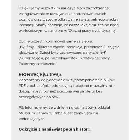
Dziękujemy wszystkim nauczycielom za codzienne
zaangażowanie w rozwijanie zainteresowań swoich
uczniów oraz wspólne odkrywanie świata pełnego wiedzy i
inspiracji. Mamy nadzieję, że nasze lekcje muzealne będą
wartościowym wsparciem w Waszej pracy dydaktycznej.
Opinie uczestników mówią same za siebie:
„Byliśmy – świetne zajęcia, prelekcja, przebieranki, zajęcia
plastyczne. Dzieci były zachwycone, dziękujemy!”
„Super zajęcia, pełne ciekawostek i kreatywnej pracy.
Polecamy serdecznie!”
Rezerwacje już trwają
Zapraszamy do planowania wizyt oraz pobierania plików
PDF z pełną ofertą edukacyjną i lekcjami muzealnymi –
dostępna jest również skrócona wersja oferty bez
szczegółowych opisów.
PS. Informujemy, że z dniem 1 grudnia 2025 r. oddział
Muzeum Zamek w Dębnie jest zamknięty dla
zwiedzających.
Odkryjcie z nami świat pełen historii!