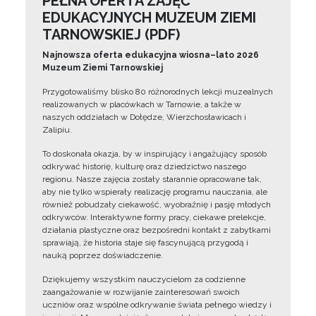
PEŁNA OFERTA ZAJĘĆ
EDUKACYJNYCH MUZEUM ZIEMI
TARNOWSKIEJ (PDF)
Najnowsza oferta edukacyjna wiosna–lato 2026
Muzeum Ziemi Tarnowskiej
Przygotowaliśmy blisko 80 różnorodnych lekcji muzealnych
realizowanych w placówkach w Tarnowie, a także w
naszych oddziałach w Dołędze, Wierzchosławicach i
Zalipiu.
To doskonała okazja, by w inspirujący i angażujący sposób
odkrywać historię, kulturę oraz dziedzictwo naszego
regionu. Nasze zajęcia zostały starannie opracowane tak,
aby nie tylko wspierały realizację programu nauczania, ale
również pobudzały ciekawość, wyobraźnię i pasję młodych
odkrywców. Interaktywne formy pracy, ciekawe prelekcje,
działania plastyczne oraz bezpośredni kontakt z zabytkami
sprawiają, że historia staje się fascynującą przygodą i
nauką poprzez doświadczenie.
Dziękujemy wszystkim nauczycielom za codzienne
zaangażowanie w rozwijanie zainteresowań swoich
uczniów oraz wspólne odkrywanie świata pełnego wiedzy i