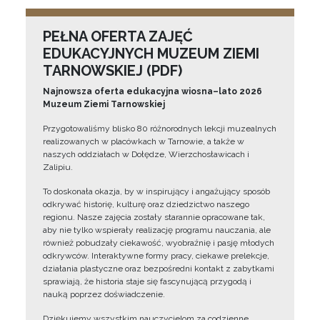
PEŁNA OFERTA ZAJĘĆ
EDUKACYJNYCH MUZEUM ZIEMI
TARNOWSKIEJ (PDF)
Najnowsza oferta edukacyjna wiosna–lato 2026
Muzeum Ziemi Tarnowskiej
Przygotowaliśmy blisko 80 różnorodnych lekcji muzealnych
realizowanych w placówkach w Tarnowie, a także w
naszych oddziałach w Dołędze, Wierzchosławicach i
Zalipiu.
To doskonała okazja, by w inspirujący i angażujący sposób
odkrywać historię, kulturę oraz dziedzictwo naszego
regionu. Nasze zajęcia zostały starannie opracowane tak,
aby nie tylko wspierały realizację programu nauczania, ale
również pobudzały ciekawość, wyobraźnię i pasję młodych
odkrywców. Interaktywne formy pracy, ciekawe prelekcje,
działania plastyczne oraz bezpośredni kontakt z zabytkami
sprawiają, że historia staje się fascynującą przygodą i
nauką poprzez doświadczenie.
Dziękujemy wszystkim nauczycielom za codzienne