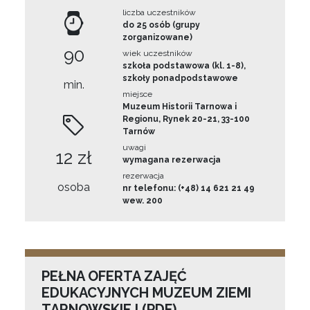
liczba uczestników
do 25 osób (grupy
zorganizowane)
90
wiek uczestników
szkoła podstawowa (kl. 1-8),
szkoły ponadpodstawowe
min.
miejsce
Muzeum Historii Tarnowa i
Regionu, Rynek 20-21, 33-100
Tarnów
uwagi
12 zł
wymagana rezerwacja
rezerwacja
osoba
nr telefonu: (+48) 14 621 21 49
wew. 200
PEŁNA OFERTA ZAJĘĆ
EDUKACYJNYCH MUZEUM ZIEMI
TARNOWSKIEJ (PDF)