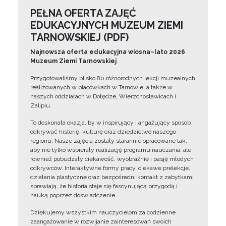
PEŁNA OFERTA ZAJĘĆ
EDUKACYJNYCH MUZEUM ZIEMI
TARNOWSKIEJ (PDF)
Najnowsza oferta edukacyjna wiosna–lato 2026
Muzeum Ziemi Tarnowskiej
Przygotowaliśmy blisko 80 różnorodnych lekcji muzealnych
realizowanych w placówkach w Tarnowie, a także w
naszych oddziałach w Dołędze, Wierzchosławicach i
Zalipiu.
To doskonała okazja, by w inspirujący i angażujący sposób
odkrywać historię, kulturę oraz dziedzictwo naszego
regionu. Nasze zajęcia zostały starannie opracowane tak,
aby nie tylko wspierały realizację programu nauczania, ale
również pobudzały ciekawość, wyobraźnię i pasję młodych
odkrywców. Interaktywne formy pracy, ciekawe prelekcje,
działania plastyczne oraz bezpośredni kontakt z zabytkami
sprawiają, że historia staje się fascynującą przygodą i
nauką poprzez doświadczenie.
Dziękujemy wszystkim nauczycielom za codzienne
zaangażowanie w rozwijanie zainteresowań swoich