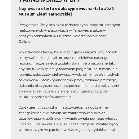
Najnowsza oferta edukacyjna wiosna–lato 2026
Muzeum Ziemi Tarnowskiej
Przygotowaliśmy blisko 80 różnorodnych lekcji muzealnych
realizowanych w placówkach w Tarnowie, a także w
naszych oddziałach w Dołędze, Wierzchosławicach i
Zalipiu.
To doskonała okazja, by w inspirujący i angażujący sposób
odkrywać historię, kulturę oraz dziedzictwo naszego
regionu. Nasze zajęcia zostały starannie opracowane tak,
aby nie tylko wspierały realizację programu nauczania, ale
również pobudzały ciekawość, wyobraźnię i pasję młodych
odkrywców. Interaktywne formy pracy, ciekawe prelekcje,
działania plastyczne oraz bezpośredni kontakt z zabytkami
sprawiają, że historia staje się fascynującą przygodą i
nauką poprzez doświadczenie.
Dziękujemy wszystkim nauczycielom za codzienne
zaangażowanie w rozwijanie zainteresowań swoich
uczniów oraz wspólne odkrywanie świata pełnego wiedzy i
inspiracji. Mamy nadzieję, że nasze lekcje muzealne będą
wartościowym wsparciem w Waszej pracy dydaktycznej.