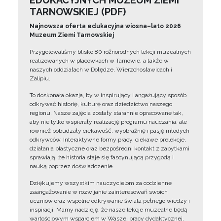
EDUKACYJNYCH MUZEUM ZIEMI
TARNOWSKIEJ (PDF)
Najnowsza oferta edukacyjna wiosna–lato 2026
Muzeum Ziemi Tarnowskiej
Przygotowaliśmy blisko 80 różnorodnych lekcji muzealnych
realizowanych w placówkach w Tarnowie, a także w
naszych oddziałach w Dołędze, Wierzchosławicach i
Zalipiu.
To doskonała okazja, by w inspirujący i angażujący sposób
odkrywać historię, kulturę oraz dziedzictwo naszego
regionu. Nasze zajęcia zostały starannie opracowane tak,
aby nie tylko wspierały realizację programu nauczania, ale
również pobudzały ciekawość, wyobraźnię i pasję młodych
odkrywców. Interaktywne formy pracy, ciekawe prelekcje,
działania plastyczne oraz bezpośredni kontakt z zabytkami
sprawiają, że historia staje się fascynującą przygodą i
nauką poprzez doświadczenie.
Dziękujemy wszystkim nauczycielom za codzienne
zaangażowanie w rozwijanie zainteresowań swoich
uczniów oraz wspólne odkrywanie świata pełnego wiedzy i
inspiracji. Mamy nadzieję, że nasze lekcje muzealne będą
wartościowym wsparciem w Waszej pracy dydaktycznej.