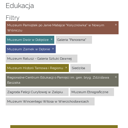
Edukacja
Filtry
Muzeum Pamiątek po Janie Matejce "Koryznówka" w Nowym
Wiśniczu
Muzeum Dwór w Dołędze
Galeria "Panorama"
Muzeum Zamek w Dębnie
Muzeum Ratusz - Galeria Sztuki Dawnej
Muzeum Historii Tarnowa i Regionu
Siedziba
Regionalne Centrum Edukacji o Pamięci im. gen. bryg. Zdzisława
Baszaka
Zagroda Felicji Curyłowej w Zalipiu
Muzeum Etnograficzne
Muzeum Wincentego Witosa w Wierzchosławicach