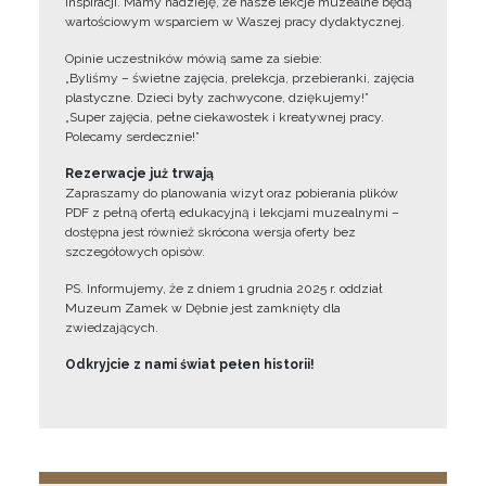
inspiracji. Mamy nadzieję, że nasze lekcje muzealne będą
wartościowym wsparciem w Waszej pracy dydaktycznej.
Opinie uczestników mówią same za siebie:
„Byliśmy – świetne zajęcia, prelekcja, przebieranki, zajęcia
plastyczne. Dzieci były zachwycone, dziękujemy!”
„Super zajęcia, pełne ciekawostek i kreatywnej pracy.
Polecamy serdecznie!”
Rezerwacje już trwają
Zapraszamy do planowania wizyt oraz pobierania plików
PDF z pełną ofertą edukacyjną i lekcjami muzealnymi –
dostępna jest również skrócona wersja oferty bez
szczegółowych opisów.
PS. Informujemy, że z dniem 1 grudnia 2025 r. oddział
Muzeum Zamek w Dębnie jest zamknięty dla
zwiedzających.
Odkryjcie z nami świat pełen historii!